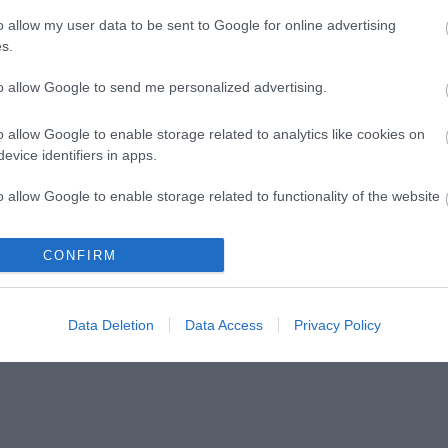
o allow my user data to be sent to Google for online advertising
s.
to allow Google to send me personalized advertising.
o allow Google to enable storage related to analytics like cookies on
evice identifiers in apps.
kezik az Infinite
Bartók dallamok jazz-
o allow Google to enable storage related to functionality of the website
stival
zenekarral és tánccal
CONFIRM
o allow Google to enable storage related to personalization.
o allow Google to enable storage related to security, including
Data Deletion
Data Access
Privacy Policy
cation functionality and fraud prevention, and other user protection.
lói tartalomnak minősülnek, értük a
szolgáltatás technikai
üzemeltetője sem
n forduljon a blog szerkesztőjéhez. Részletek a
Felhasználási feltételekben