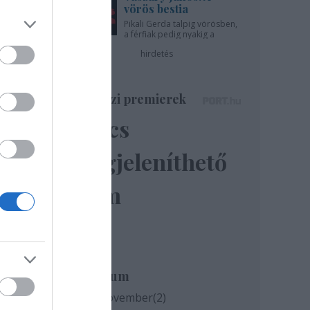
vörös bestia
Pikali Gerda talpig vörösben,
a férfiak pedig nyakig a
pácban - az Újszínházban!
hirdetés
Színházi premierek
Nincs
megjeleníthető
elem
Archívum
2020 november
(
2
)