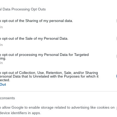
l Data Processing Opt Outs
o opt-out of the Sharing of my personal data.
In
dalainkat! Kérjük, írják meg, hogy épülő honlapunkon hol
o opt-out of the Sale of my Personal Data.
arabb ki tudjuk azokat javítani. Türelmüket ezúton is
In
to opt-out of processing my Personal Data for Targeted
ing.
In
o opt-out of Collection, Use, Retention, Sale, and/or Sharing
ersonal Data that Is Unrelated with the Purposes for which it
lected.
Out
consents
o allow Google to enable storage related to advertising like cookies on
evice identifiers in apps.