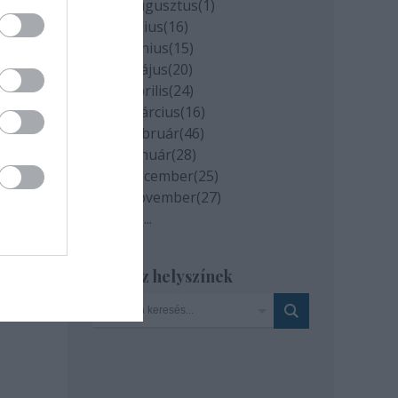
2020 augusztus
(
1
)
2020 július
(
16
)
2020 június
(
15
)
2020 május
(
20
)
2020 április
(
24
)
2020 március
(
16
)
2020 február
(
46
)
2020 január
(
28
)
2019 december
(
25
)
2019 november
(
27
)
Tovább
...
Szinház helyszínek
milyen
és az