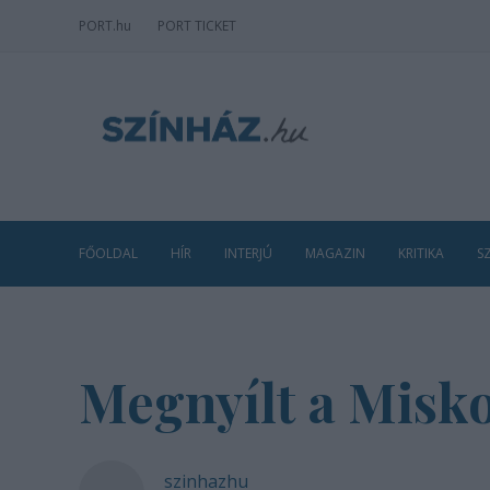
PORT
.hu
PORT TICKET
FŐOLDAL
HÍR
INTERJÚ
MAGAZIN
KRITIKA
S
Megnyílt a Misko
szinhazhu