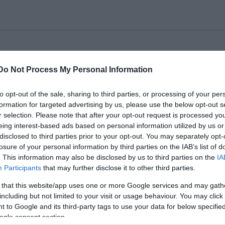
rtalommal várja az érdeklõdõket a Miskolci Nemzeti Színhá
Do Not Process My Personal Information
életével kapcsolatos elérhetõ, megtudható az oldalról.
gyinformációkkal szolgálunk; portréval és önéletrajzzal
to opt-out of the sale, sharing to third parties, or processing of your per
.
formation for targeted advertising by us, please use the below opt-out s
r selection. Please note that after your opt-out request is processed y
t 16 ezer négyzetméteres épületkomplexum öt játszóhelyét 
eing interest-based ads based on personal information utilized by us or
Páholyt és támogatóinkat, partnereinket. Ízelítőt adunk a
disclosed to third parties prior to your opt-out. You may separately opt-
ból.
losure of your personal information by third parties on the IAB’s list of
. This information may also be disclosed by us to third parties on the
IA
k és szövegek vezetik végig az érdeklődőt az alapítás és a 
Participants
that may further disclose it to other third parties.
skolci teátrum már elhunyt jeles tagjainak az életrajza
 that this website/app uses one or more Google services and may gath
including but not limited to your visit or usage behaviour. You may click 
cinemzetiszinhaz.hu
 to Google and its third-party tags to use your data for below specifi
ogle consent section.