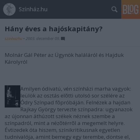
Színház.hu
Hány éves a hajóskapitány?
szinhazhu
•
2003. december 09.
Molnár Gál Péter az Ügynök haláláról és Hajduk
Károlyról
Amilyen ódivatú, vén színházi marha vagyok:
leülök az osztás elõtti utolsó sor szélére az
Ódry Színpad fõpróbáján. Felnézek a hajdan
Rajkay György tervezte színpadra: ugyanazok
az újonnan áthúzott székek néznek szembe a
színpadról, mint a nézõtérrõl a megemelt helyre.
Évtizedek óta hiszem, színikritikusnak egyetlen
tudnivalója, amint bemegy egy terembe, döntse el,