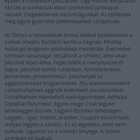
éppen a színpadon játszanak? Úgy másfél évszázada
rázzák a színháziak olasz szerkezetű járókájuk
rácsait. Elégedetlenek bezártságukkal. Az építészek
meg egyre gyatrább játékhelyekkel szolgálnak.
Az Ódryn a növendékek biztos lábbal közlekednek a
székek tetején. Karfáról karfára hágnak. Mintha
háborgó tengeren sétálnának meztélláb. Évezredek
színházi tanulsága: ott játszik a színész, ahol akar.
Játszhat fejen állva. Fejjel lefelé a menynyezetről
lógva. Játszhat korhű ruhákban. Korhűtelenben.
Jelmezben, jelmeztelenül. Játszhatják az
aggastyánokat kisgyermekek. Ifjú szerelmesekként
csókolózhatnak aggnők kivénhedt pocakosokkal.
Csinálhatnak Hamletből nadrágszerepet. Adhatja
Ophéliát fiúszínész. Egyre megy. Csak legyen
tehetséggel őszinte. Legyen őszintén tehetséges.
Legyen... igaz, hiteles, érdekes. Csupán körülírható,
milyen legyen a színész. Ez az egyetlen, amit nem
tudunk. Ugyanis: ez a színház lényege. A többit
azonban jól tudjuk.