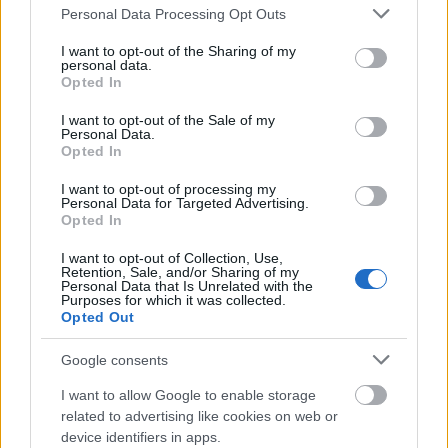
Please note that this website/app uses one or more Google
Personal Data Processing Opt Outs
Willy Loman Szegeden Kiss Ferenc volt.
services and may gather and store information including but
Halálraítélten duzzadt az egészségtől. Életerős
not limited to your visit or usage behaviour. You may click to
I want to opt-out of the Sharing of my
personal data.
kisgazdának látszott. Majd szétvetette a retorikai
grant or deny consent to Google and its third-party tags to
Opted In
erő. Veszprémben Valló Péter Latinovitsra osztotta
use your data for below specified purposes in below Google
az utazó ügynököt. Latinovits akkoriban a
consent section.
I want to opt-out of the Sale of my
Personal Data.
hangmaszkírozás elméletével bajlódott: Liliomot
Opted In
cigányosan beszéltette, mert hogy ő ilyeneket hallott,
miközben a Gundel étterem asztalai alatt játszott.
I want to opt-out of processing my
Willy Lomant pedig népszínmű-zsidónak gajdolta el.
Personal Data for Targeted Advertising.
Opted In
Ájult tisztelői ugyanúgy nem azt látták-hallották, mit
csinál a szerepben a színen, mint Timár esetében.
I want to opt-out of Collection, Use,
Tordy vígszínházi alakítására - ugyancsak Valló
Retention, Sale, and/or Sharing of my
Personal Data that Is Unrelated with the
istállómesteri működésével - az első szünetig vagyok
Purposes for which it was collected.
tanú. A továbbiak elől a Deutsche Oper
Opted Out
dramaturgjával és egy dramaturgnövendékkel
eliszkoltunk vacsorálni.
Google consents
I want to allow Google to enable storage
New York váratlan kasszasikerét Miller cuppogós
related to advertising like cookies on web or
színdarabjából Dustin Hoffmann a Broadhurst
device identifiers in apps.
Színházban elsorozta 88-szor. Kate Reid játszotta