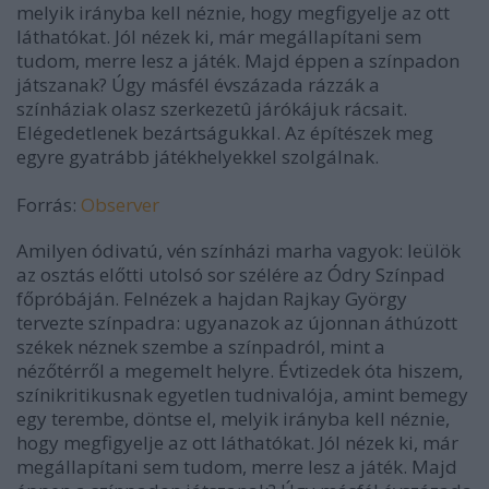
melyik irányba kell néznie, hogy megfigyelje az ott
láthatókat. Jól nézek ki, már megállapítani sem
tudom, merre lesz a játék. Majd éppen a színpadon
játszanak? Úgy másfél évszázada rázzák a
színháziak olasz szerkezetû járókájuk rácsait.
Elégedetlenek bezártságukkal. Az építészek meg
egyre gyatrább játékhelyekkel szolgálnak.
Forrás:
Observer
Amilyen ódivatú, vén színházi marha vagyok: leülök
az osztás előtti utolsó sor szélére az Ódry Színpad
főpróbáján. Felnézek a hajdan Rajkay György
tervezte színpadra: ugyanazok az újonnan áthúzott
székek néznek szembe a színpadról, mint a
nézőtérről a megemelt helyre. Évtizedek óta hiszem,
színikritikusnak egyetlen tudnivalója, amint bemegy
egy terembe, döntse el, melyik irányba kell néznie,
hogy megfigyelje az ott láthatókat. Jól nézek ki, már
megállapítani sem tudom, merre lesz a játék. Majd