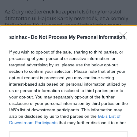
Az Ódry nézőterének közepén felső fényforrástól
átitatottan ül Hajduk Károly növendék, ez a komoly
férfiszínész fiú. Huszonévesen férfiszámba megy.
Családfőszerepet kap. Ő Willy Loman, autózó
szinhaz -
Do Not Process My Personal Information
ügynök, az amerikai középosztály számtani
középarányosa, a megalkuvó, beletörődő, szolgai
közhely. Megélhetését, boldogulását a
If you wish to opt-out of the sale, sharing to third parties, or
kizsákmányolásból keresi. Meglepi, amikor
processing of your personal or sensitive information for
kivénülvén maga is áldozata lesz a
targeted advertising by us, please use the below opt-out
kizsákmányolásnak.
section to confirm your selection. Please note that after your
opt-out request is processed you may continue seeing
interest-based ads based on personal information utilized by
Láttam a humanizmustól szipogó gennyedzést
us or personal information disclosed to third parties prior to
Timár József hattyúdalaként. A leromlott testű
your opt-out. You may separately opt-out of the further
színész gyilkos daganattal főszerepelte el formalista
disclosure of your personal information by third parties on the
rendezésben Arthur Miller drámáját. Emberevő
IAB’s list of downstream participants. This information may
karavánok jártak a nézőtérre búcsúzni tőle.
also be disclosed by us to third parties on the
IAB’s List of
Könnyben úsztak a jól értesültek. Suttogták: orvos
Downstream Participants
that may further disclose it to other
várja morfiuminjekcióval, hordágy, ápoló.
third parties.
Sopánkodták: "saját halálát játssza."