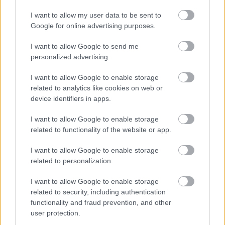
Lindát, Biffet John Malkovich, a másik fiát David
I want to allow my user data to be sent to
Hudleston. Lemenvén a színházi széria, Volker
Google for online advertising purposes.
Schlöndorff megrendezte az előadást nyugatnémet
tévéfilmnek azonos szereposztásban. Znamenák
I want to allow Google to send me
István rendezésében Kovács Zsolt kaposvári Willy
personalized advertising.
Lomanként kirántotta lúdtalpbetétjét sokat caplató
cipőjéből, az asztalra csapta a túlzott
I want to allow Google to enable storage
igénybevételtől megizzadtat. Zsótér rendezte már a
related to analytics like cookies on web or
darabot Szegeden. Király Levente játszotta az
device identifiers in apps.
ügynököt. Mintha az Óz, a csodák csodája keveredett
I want to allow Google to enable storage
volna Arthur Miller vigéc-moralitásába, az elnyúzott
related to functionality of the website or app.
ügynök Dorothy sárga útján haladt a halálba.
I want to allow Google to enable storage
Hajduk Károlyra fény hull az Ódry Színpad
related to personalization.
nézőterének közepén. Fesztelenül feszült.
Vigasztalanul reménytelen életén büszkén végignéz.
I want to allow Google to enable storage
Mély hittel mond közhelyeket. Nem teszi idézőjelbe.
related to security, including authentication
Nem karikírozza. Színészi véleményét sem biggyeszti
functionality and fraud prevention, and other
hozzá az üres szentenciákhoz. Willy Loman, az
user protection.
ügynök végighazudta életét. Hajduk Károly, a