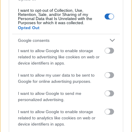
Rendező: Keszég László
I want to opt-out of Collection, Use,
Retention, Sale, and/or Sharing of my
Bemutató 2003. december 19.
Personal Data that Is Unrelated with the
Purposes for which it was collected.
Opted Out
Van, aki még sosem látta A makrancos hölgyet. Van,
aki látta már, szereti és minden új verzió érdekli.
Google consents
Van, aki úgy véli, A makrancos hölgy legújabb
I want to allow Google to enable storage
változata nem tartogathat számára meglepetést.
related to advertising like cookies on web or
device identifiers in apps.
Előadásunkat mindannyiuknak ajánljuk.
I want to allow my user data to be sent to
Mert:
Google for online advertising purposes.
igyekszünk a töredékesen ránk maradt keretjátékból
I want to allow Google to send me
 amit általában elhagynak  kibontani a darab
personalized advertising.
meséjét és a szereplők cselekedeteit;
I want to allow Google to enable storage
megpróbáljuk megérteni, miért is hangzik el Kata
related to analytics like cookies on web or
méltán híres- (és sok hölgy szerint rémes!) -
device identifiers in apps.
darabzáró monológja;