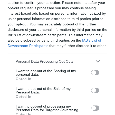
section to confirm your selection. Please note that after your
Özvegy, Walter - Bíró Kriszta
opt-out request is processed you may continue seeing
interest-based ads based on personal information utilized by
Lucentio, Nudli - Dömötör András
us or personal information disclosed to third parties prior to
your opt-out. You may separately opt-out of the further
Tranio, Nátán - Szűcs Gábor
disclosure of your personal information by third parties on the
IAB’s list of downstream participants. This information may
Biondello, Miklós, Kalapos - Pletl Zoltán
also be disclosed by us to third parties on the
IAB’s List of
Downstream Participants
that may further disclose it to other
Zenész - Márkos Albert
third parties.
Please note that this website/app uses one or more Google
Dramaturg: Guelmino Sándor
Personal Data Processing Opt Outs
services and may gather and store information including but
not limited to your visit or usage behaviour. You may click to
I want to opt-out of the Sharing of my
Díszlettervező: Valcz Gábor
personal data.
grant or deny consent to Google and its third-party tags to
Opted In
use your data for below specified purposes in below Google
Jelmeztervező: Szűcs Edit
consent section.
I want to opt-out of the Sale of my
Personal Data.
Zeneszerző: Márkos Albert
Opted In
Fénytervező: Bányai Tamás
I want to opt-out of processing my
Personal Data for Targeted Advertising.
Opted In