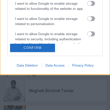
megmutatjuk, hogy sokféle boldogság létezhet,
I want to allow Google to enable storage
illetve, hogy miért vagyunk gyakran boldogok olyan
related to functionality of the website or app.
kapcsolatban, amely épp az ellentéte annak, amit
elképzeltünk magunknak.
I want to allow Google to enable storage
Még számos kérdésünk van. A többit élőben.
related to personalization.
I want to allow Google to enable storage
related to security, including authentication
functionality and fraud prevention, and other
CONFIRM
user protection.
Data Deletion
Data Access
Privacy Policy
Ajánlott bejegyzések:
Meghalt Böröndi Tamás