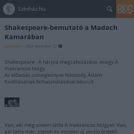
Színház.hu
Shakespeare-bemutató a Madach
Kamarában
szinhazhu
•
2003. december 12.
Shakespeare : A hárpia megzabolázása, avagy A
makrancos hölgy
Az elõadás szövegkönyve Nádasdy Ádám
fordításának felhasználásával készült
Van, aki még sosem látta A makrancos hölgyet. Van,
aki látta már, szereti és minden új verzió érdekli.