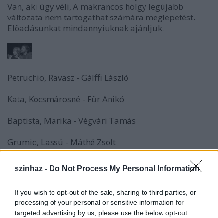
Van, aki úgy véli, A makrancos hölgy legújabb
változata nem tartogathat számára meglepetést.
Elõadásunkat mindannyiuknak ajánljuk.
Petruchio, Ravasz - Gálffi László
Kata, Kocsmárosné - Für Anikó
Baptista, Marika - Végvári Tamás
Grumio, Lassú - Máthé Zsolt
Bianca - Járó Zsuzsa
szinhaz -
Do Not Process My Personal Information
Gremio, Szabó, Vincentio - Dunai Tamás
If you wish to opt-out of the sale, sharing to third parties, or
processing of your personal or sensitive information for
Hortensio, Iskolamester - Debreczeny Csaba
targeted advertising by us, please use the below opt-out