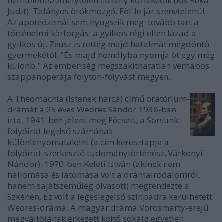
nemtelen-személytelen élőlény közlekedik (Kis Réka
Judit). Talányos örökmozgó. Föl-le jár szenvtelenül.
Az apoteózisnál sem nyugszik meg: tovább tart a
történelmi körforgás: a gyilkos régi ellen lázad a
gyilkos új. Zeusz is retteg majd hatalmát megdöntő
gyermekétől. "És majd homályba nyomja őt egy még
különb." Az emberiség megszakíthatatlan vérhabos
szappanoperája folyton-folyvást megyen.
A Theomachia (Istenek harca) című oratórium-
drámát a 25 éves Weöres Sándor 1938-ban
írta. 1941-ben jelent meg Pécsett, a Sorsunk
folyóirat legelső számának
különlenyomataként (a cím keresztapja a
folyóirat-szerkesztő tudománytörténész, Várkonyi
Nándor). 1970-ben Keleti István (akinek nem
hallomása és látomása volt a drámairodalomról,
hanem sajátszeműleg olvasott) megrendezte a
Szkénén. Ez volt a legeslegelső színpadra kerülhetett
Weöres-dráma. A magyar dráma Vörösmarty-erejű
megváltójának érkezett költő sokáig egyetlen