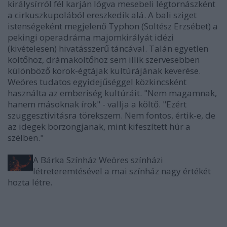
királysírról fél karján lógva mesebeli légtornászként
a cirkuszkupolából ereszkedik alá. A bali sziget
istenségeként megjelenő Typhon (Soltész Erzsébet) a
pekingi operadráma majomkirályát idézi
(kivételesen) hivatásszerű táncával. Talán egyetlen
költőhöz, drámaköltőhöz sem illik szervesebben
különböző korok-égtájak kultúrájának keverése.
Weöres tudatos egyidejűséggel közkincsként
használta az emberiség kultúráit. "Nem magamnak,
hanem másoknak írok" - vallja a költő. "Ezért
szuggesztivitásra törekszem. Nem fontos, értik-e, de
az idegek borzongjanak, mint kifeszített húr a
szélben."
A Bárka Színház Weöres színházi
létreteremtésével a mai színház nagy értékét
hozta létre.