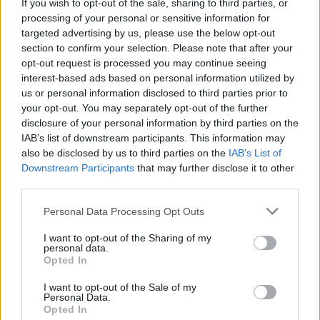
költeményként izzik a Bárkában.
If you wish to opt-out of the sale, sharing to third parties, or
processing of your personal or sensitive information for
targeted advertising by us, please use the below opt-out
A rendezés gyermekien ártatlan és minden
section to confirm your selection. Please note that after your
hájjal megkent, akár egy albán hegyi rabló
opt-out request is processed you may continue seeing
(Nádasdy Kálmán kedves meghatározásával élve).
interest-based ads based on personal information utilized by
Rácsodálkozó ártatlanság ölelkezik vasszigorral
us or personal information disclosed to third parties prior to
kikorbácsolt színházi fondorlatokkal. Hangászkodó
your opt-out. You may separately opt-out of the further
csecsemőktől, dédelgető gügyögésen át, az indulat
disclosure of your personal information by third parties on the
elfullasztotta artikulálatlan hördüléseken át, bűvölő
IAB’s list of downstream participants. This information may
varázsmondókákon, szilaj ricsajig,
also be disclosed by us to third parties on the
IAB’s List of
koloratúrsikolyokig terjed az előadás hangskálája.
Downstream Participants
that may further disclose it to other
Az ellopott trónkövetelő gyermeksírását elfedik
third parties.
Kronos figyelme elől a tömegesen zajgó jóakarók:
politikai hangzavart támasztanak: "Vizi baba, tüzi
Please note that this website/app uses one or more Google
Personal Data Processing Opt Outs
baba, / ne gyötörj minket! / vizi baba, tüzi baba, /
services and may gather and store information including but
védj meg minket! / sej-haj, sej-haj" Ahol fülhasogató
not limited to your visit or usage behaviour. You may click to
I want to opt-out of the Sharing of my
personal data.
grant or deny consent to Google and its third-party tags to
a csinált hangzavar: mindig politikai bűntény
Opted In
use your data for below specified purposes in below Google
történik.
consent section.
I want to opt-out of the Sale of my
Personal Data.
Az előadásban Weöres, a költő, Balázs Zoltán, a
Opted In
rendező, Gombár, a látvány, a terek és a ruhák