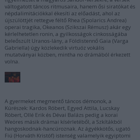
váltogatott táncos ritmusaira, hanem ősi siratókat és
népdalimitációkkal ékesíti az előadást, ahol az
újszülöttjét rettegve féltő Rhea (Spolarics Andrea)
operai tragika, Okeanos (Szikszai Rémusz) akár egy
kérlelhetetlen ronin, a gyilkosságok cinkosságába
beleőszült Uranos-lány, a Földistennő Gaia (Varga
Gabriella) úgy közlekedik virtuóz vokális
mutatványai közben, mintha no drámából érkezett
volna.
A gyermeket megmentő táncos démonok, a
Kúrészek: Kardos Róbert, Egyed Attila, Lucskay
Róbert, Ollé Erik és Dévai Balázs pedig a korai
Weöres másik drámai kísérletéből, a Szkítákból
hangoskodnak-hancúroznak. Az ágyékkötős, ugató
Fiú (Horváth Kristóf) istenség valamelyik egyiptomi