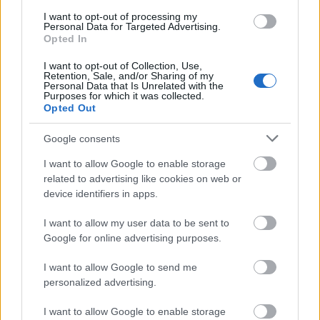
megtervezője, Sáry László, a zeneszerző, az
I want to opt-out of processing my
Personal Data for Targeted Advertising.
ütőhangszereken közreműködő Mogyoró Kornél,
Opted In
Gavodi Zoltán éneke, Szőllősi András, a versek
ritmusát megjelenítő, drámai cselekvéssel működő
I want to opt-out of Collection, Use,
mozgássorok koreográfusa, Lendvay Károly, a
Retention, Sale, and/or Sharing of my
Personal Data that Is Unrelated with the
fények tervező kivitelezője, Kolontáry Éva maszkjai és
Purposes for which it was collected.
a kivételes fizikai és lelki terheket összpontosítással
Opted Out
végző játszók színházi életünkben szokatlan egy
irányba haladó tehetséggel hozták létre a kivételes,
Google consents
művészi eredményt.
I want to allow Google to enable storage
related to advertising like cookies on web or
device identifiers in apps.
I want to allow my user data to be sent to
Google for online advertising purposes.
Balázs korábbi rendezéseiben Ionescót lovári
dialektusban játszatta, Ghelderode-ét magyarul,
I want to allow Google to send me
latinul és ugyancsak lováriban. Weörest ritmizálva,
personalized advertising.
hangzókra fölbontva, időnként visszafelé mondottan
recitáltatja. A szövegeknek elsősorban nem mesélő,
I want to allow Google to enable storage