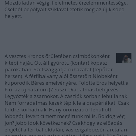
Mozdulatlan végig. Félelmetes érzelemmentessége.
Cselből bepólyált sziklával etetik meg az új kisded
helyett.
A vesztes Kronos őrületében csimbókonként
kitépi haját. Ott áll gyűrött, (kontár) kopasz
parókában. Szétszaggatja ruházatát (tépőzár
hersen). A férfibálvány alól összetört Niobeként
kuporodik Béres emelvényére. Fölötte Eros helyett a
Fiú: az új hatalom (Zeusz). Diadalmas befejezés.
Legyőzték a zsarnokot. A zászlók sorban lehullanak.
Nem forradalmas kezek tépik le a drapériákat. Csak
földre korhadnak. Hány oromzatról lehullott
lobogót, levert címert megéltünk mi is. Boldog vég
jön? Jobb idők következnek? Csakhogy az előadás
elejétől a tér bal oldalán, vas csigalépcsőn arctalan-