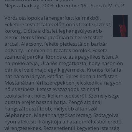
Népszabadság, 2003. december 15.- Szerzõ: M. G. P.
Vörös oszlopok aláhengerített kelmékből.
Feketére festett falak előtt óriás fekete (azték?)
korong. Előtte a díszlet leghangsúlyosabb
eleme: Béres Ilona japánian fehérre festett
arccal. Alacsony, fekete piedesztálon barbár
bálvány. Leninien boltozatos homlok. Fekete
szamurájparóka. Kronos ő, az apagyilkos isten. A
haldokló atyja, Uranos megátkozta, hogy hasonlón
bánik el vele majd egyik gyermeke. Kronos fölfalta
hát három lányát, két fiát. Béres Ilona a férfiisten.
Mostanában férfiszerepekben jeleskedik a nagyon
nőies színész. Letesz évszázadok színházi
szokásainak nőies kellemkedéséről. Személyisége
puszta erejét használhatja. Zengő altjánál
hangszálpusztítóbb, mélyebb alton szól.
Géphangon. Magánhangzókat recseg. Szótagolva
nyomatékosít. Irányítója a hatalomféltésből eredő
vérengzéseknek. Rezzenetlenül kegyetlen istenség.