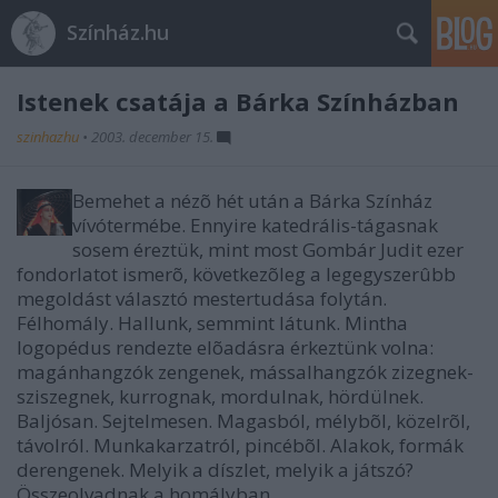
Színház.hu
Istenek csatája a Bárka Színházban
szinhazhu
•
2003. december 15.
Bemehet a nézõ hét után a Bárka Színház
vívótermébe. Ennyire katedrális-tágasnak
sosem éreztük, mint most Gombár Judit ezer
fondorlatot ismerõ, következõleg a legegyszerûbb
megoldást választó mestertudása folytán.
Félhomály. Hallunk, semmint látunk. Mintha
logopédus rendezte elõadásra érkeztünk volna:
magánhangzók zengenek, mássalhangzók zizegnek-
sziszegnek, kurrognak, mordulnak, hördülnek.
Baljósan. Sejtelmesen. Magasból, mélybõl, közelrõl,
távolról. Munkakarzatról, pincébõl. Alakok, formák
derengenek. Melyik a díszlet, melyik a játszó?
Összeolvadnak a homályban.