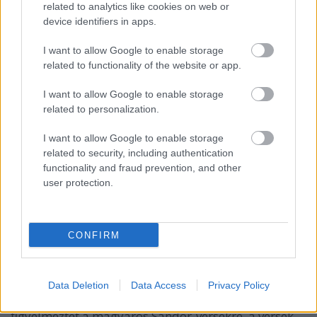
bölcseleti, hanem ritmikai, zenei és érzelmeket
related to analytics like cookies on web or
közvetítését használja. A Kar ritmust vált. Táncos
device identifiers in apps.
ritmus következik. Mert nem színházi ismereteink
szerinti oratóriumi kórus felel a dráma
I want to allow Google to enable storage
antagonistáinak, hanem éneklő, táncoló, deklamáló
related to functionality of the website or app.
tömeg.
I want to allow Google to enable storage
related to personalization.
Korántsem önkényes a rendező eljárása. Óvodáskor
óta közhasznúak Weöres nyelvi játékai, az "értelem"
I want to allow Google to enable storage
határain túllépő nyelvi szétbontásai. Az
related to security, including authentication
álomszerűségre törekedő, nyárspolgárilag
functionality and fraud prevention, and other
"érthetetlen" költői értelmesség. Weöres leletért a
user protection.
köznapok szókapcsolatairól. Nem befogadó-
botránkoztatás céljából, hanem az igazságot
megközelítő varázsszövegek, rontást elűző
CONFIRM
mondókák megidézéséért. (Balázs Zoltán is beleesik
a Weöres-rendezések ismétlődő csapdájába. Nincs
szíve elhagyni a költő túlfutott verseit, a könyvben
gyönyörködtető, előadásban tehertételként fékező
Data Deletion
Data Access
Privacy Policy
szavak áradatát.) Sáry László ihletett zenéje nemcsak
figyelmeztet a magyaros Sándor-versekre, a versek