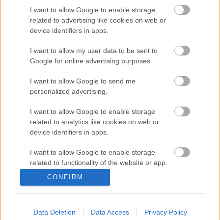
Nemzeti Színház Stúdiójában szombat délelőtt
I want to allow Google to enable storage
tizenegykor. Mosonyi Aliz darabját Fodor Tamás
related to advertising like cookies on web or
rendezte. Hamupipőkét Homonnai Katalin és Szabó
device identifiers in apps.
Domokos játssza, a herceget Z. Papp Zoltán és Baksa
Imre. További szerepekben: Nádasi László, Kakasy
I want to allow my user data to be sent to
Dóra, Nyakó Júlia, Hannus Zoltán és Tamási Zoltán,
Google for online advertising purposes.
valamint a Rossini Trió.
I want to allow Google to send me
personalized advertising.
I want to allow Google to enable storage
related to analytics like cookies on web or
device identifiers in apps.
Ajánlott bejegyzések:
I want to allow Google to enable storage
related to functionality of the website or app.
CONFIRM
Rögtön dupla premierrel kezdi az új
I want to allow Google to enable storage
évadot a Radnóti
related to personalization.
Data Deletion
Data Access
Privacy Policy
I want to allow Google to enable storage