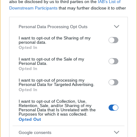
Sam Shepardtól a Hazug képzelet. Rendező: Sopsits
also be disclosed by us to third parties on the
IAB’s List of
Árpád, a főszereplők: Bánsági Ildikó és Király
Downstream Participants
that may further disclose it to other
Levente. A Paulay Ede utcai teátrum stúdió-
third parties.
előadásában szerepel Almási Sándor, Géczi Zoltán,
Please note that this website/app uses one or more Google
Personal Data Processing Opt Outs
Györgyi Anna, Huszár Zsolt, Nagy Mari és Pálfi Kata.
services and may gather and store information including but
not limited to your visit or usage behaviour. You may click to
I want to opt-out of the Sharing of my
A Vidám Színpad Kis Színpadán ma este Csala
personal data.
grant or deny consent to Google and its third-party tags to
Zsuzsa és játszótársainak zenés műsora a premier, a
Opted In
use your data for below specified purposes in below Google
Csala-mádé. A játszótársak: Faragó Vera, Harsányi
consent section.
I want to opt-out of the Sale of my
Gábor, Rátonyi Hajni, Selmeczi Tibor és Straub
Personal Data.
Dezső. Rendezte: Kalmár Tibor.
Opted In
I want to opt-out of processing my
Holnaptól két új gyerekelőadás - egy-egy
Personal Data for Targeted Advertising.
Hamupipőke-történet - kerül a fővárosi repertoárba.
Opted In
A Kolibriben Balla Margit és Balogh József zenés
játékát kínálják a hat éven felülieknek. Rendező:
I want to opt-out of Collection, Use,
Retention, Sale, and/or Sharing of my
Balla Margit. Hamupipőkét Santana Lorena játssza,
Personal Data that Is Unrelated with the
Purposes for which it was collected.
Ramiro herceget Gémes Antal.
Opted Out
A másik Hamupipőke-produkciót, zenés
Google consents
mesejátékot bábokkal- a Stúdió K mutatja be a