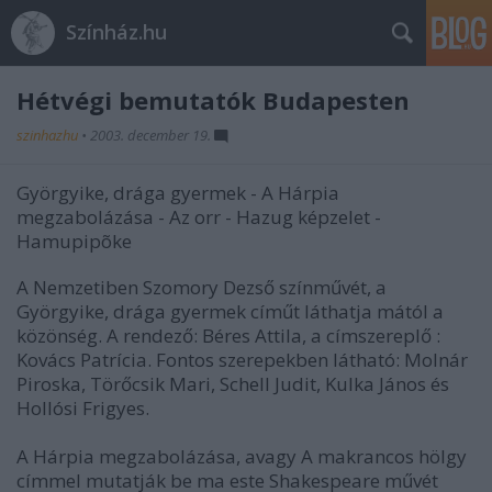
Színház.hu
Hétvégi bemutatók Budapesten
szinhazhu
•
2003. december 19.
Györgyike, drága gyermek - A Hárpia
megzabolázása - Az orr - Hazug képzelet -
Hamupipõke
A Nemzetiben Szomory Dezső színművét, a
Györgyike, drága gyermek címűt láthatja mától a
közönség. A rendező: Béres Attila, a címszereplő :
Kovács Patrícia. Fontos szerepekben látható: Molnár
Piroska, Törőcsik Mari, Schell Judit, Kulka János és
Hollósi Frigyes.
A Hárpia megzabolázása, avagy A makrancos hölgy
címmel mutatják be ma este Shakespeare művét