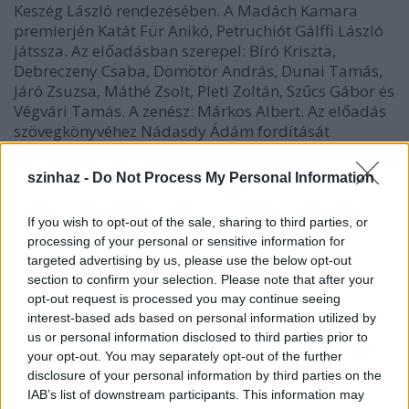
Keszég László rendezésében. A Madách Kamara
premierjén Katát Für Anikó, Petruchiót Gálffi László
játssza. Az előadásban szerepel: Bíró Kriszta,
Debreczeny Csaba, Dömötör András, Dunai Tamás,
Járó Zsuzsa, Máthé Zsolt, Pletl Zoltán, Szűcs Gábor és
Végvári Tamás. A zenész: Márkos Albert. Az előadás
szövegkönyvéhez Nádasdy Ádám fordítását
használták.
szinhaz -
Do Not Process My Personal Information
A Magyar Színházban Az orr című művet mutatják
be. A Gogol-írást színpadra alkalmazta az előadás
If you wish to opt-out of the sale, sharing to third parties, or
rendezője, Vidnyánszky Attila. A darab műfaja:
processing of your personal or sensitive information for
ORRrontás - zenével. Aki elvesztette az orrát,
targeted advertising by us, please use the below opt-out
Kovaljov: Szakácsi Sándor, az Orr: Bede Fazekas
section to confirm your selection. Please note that after your
Szabolcs. A produkció fontos szerepeit játssza
opt-out request is processed you may continue seeing
Császár Angela, Csernus Mariann, Hámori Ildikó,
interest-based ads based on personal information utilized by
Iglódi István, Kubik Anna, Sipos Imre és Szakácsi
us or personal information disclosed to third parties prior to
Sándor.
your opt-out. You may separately opt-out of the further
disclosure of your personal information by third parties on the
Tragikomédia Az Új Színház pénteki bemutatója:
IAB’s list of downstream participants. This information may