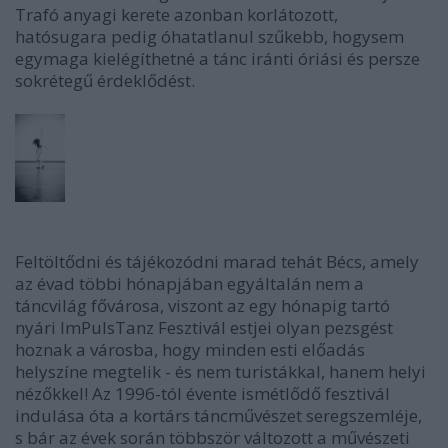
Trafó anyagi kerete azonban korlátozott,
hatósugara pedig óhatatlanul szűkebb, hogysem
egymaga kielégíthetné a tánc iránti óriási és persze
sokrétegű érdeklődést.
Feltöltődni és tájékozódni marad tehát Bécs, amely
az évad többi hónapjában egyáltalán nem a
táncvilág fővárosa, viszont az egy hónapig tartó
nyári ImPulsTanz Fesztivál estjei olyan pezsgést
hoznak a városba, hogy minden esti előadás
helyszíne megtelik - és nem turistákkal, hanem helyi
nézőkkel! Az 1996-tól évente ismétlődő fesztivál
indulása óta a kortárs táncművészet seregszemléje,
s bár az évek során többször változott a művészeti