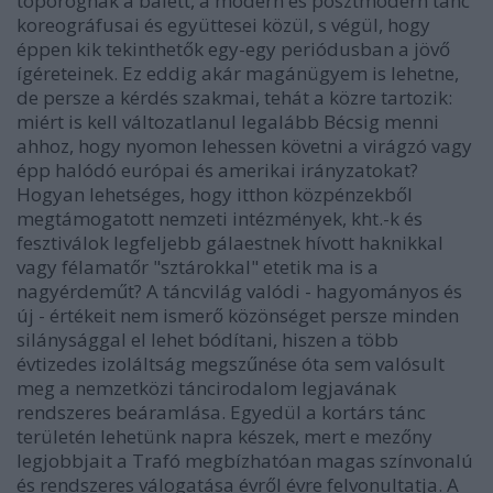
toporognak a balett, a modern és posztmodern tánc
koreográfusai és együttesei közül, s végül, hogy
éppen kik tekinthetők egy-egy periódusban a jövő
ígéreteinek. Ez eddig akár magánügyem is lehetne,
de persze a kérdés szakmai, tehát a közre tartozik:
miért is kell változatlanul legalább Bécsig menni
ahhoz, hogy nyomon lehessen követni a virágzó vagy
épp halódó európai és amerikai irányzatokat?
Hogyan lehetséges, hogy itthon közpénzekből
megtámogatott nemzeti intézmények, kht.-k és
fesztiválok legfeljebb gálaestnek hívott haknikkal
vagy félamatőr "sztárokkal" etetik ma is a
nagyérdeműt? A táncvilág valódi - hagyományos és
új - értékeit nem ismerő közönséget persze minden
silánysággal el lehet bódítani, hiszen a több
évtizedes izoláltság megszűnése óta sem valósult
meg a nemzetközi táncirodalom legjavának
rendszeres beáramlása. Egyedül a kortárs tánc
területén lehetünk napra készek, mert e mezőny
legjobbjait a Trafó megbízhatóan magas színvonalú
és rendszeres válogatása évről évre felvonultatja. A