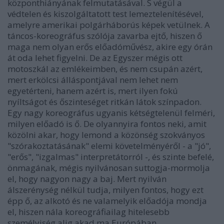
központhiányának felmutatásával. S végül a
védtelen és kiszolgáltatott test lemeztelenítésével,
amelyre amerikai polgárháborús képek vetülnek. A
táncos-koreográfus szólója zavarba ejtő, hiszen ő
maga nem olyan erős előadóművész, akire egy órán
át oda lehet figyelni. De az Egyszer mégis ott
motoszkál az emlékeimben, és nem csupán azért,
mert erkölcsi álláspontjával nem lehet nem
egyetérteni, hanem azért is, mert ilyen fokú
nyíltságot és őszinteséget ritkán látok színpadon.
Egy nagy koreográfus ugyanis kétségtelenül felméri,
milyen előadó is ő. De olyannyira fontos neki, amit
közölni akar, hogy lemond a közönség szokványos
"szórakoztatásának" elemi követelményéről - a "jó",
"erős", "izgalmas" interpretátorról -, és szinte befelé,
önmagának, mégis nyilvánosan suttogja-mormolja
el, hogy nagyon nagy a baj. Mert nyilván
álszerénység nélkül tudja, milyen fontos, hogy ezt
épp ő, az alkotó és ne valamelyik előadója mondja
el, hiszen nála koreográfiailag hitelesebb
személyiség alig akad ma Európában.