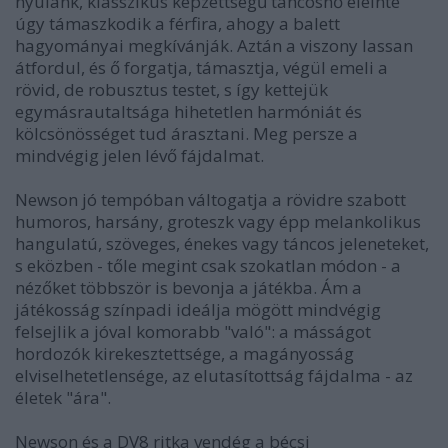
nyúlánk, klasszikus képzettségű táncosnő eleinte
úgy támaszkodik a férfira, ahogy a balett
hagyományai megkívánják. Aztán a viszony lassan
átfordul, és ő forgatja, támasztja, végül emeli a
rövid, de robusztus testet, s így kettejük
egymásrautaltsága hihetetlen harmóniát és
kölcsönösséget tud árasztani. Meg persze a
mindvégig jelen lévő fájdalmat.
Newson jó tempóban váltogatja a rövidre szabott
humoros, harsány, groteszk vagy épp melankolikus
hangulatú, szöveges, énekes vagy táncos jeleneteket,
s eközben - tőle megint csak szokatlan módon - a
nézőket többször is bevonja a játékba. Ám a
játékosság színpadi ideálja mögött mindvégig
felsejlik a jóval komorabb "való": a másságot
hordozók kirekesztettsége, a magányosság
elviselhetetlensége, az elutasítottság fájdalma - az
életek "ára".
Newson és a DV8 ritka vendég a bécsi