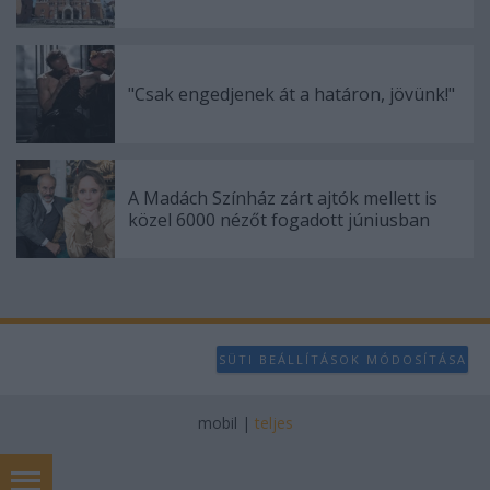
"Csak engedjenek át a határon, jövünk!"
A Madách Színház zárt ajtók mellett is
közel 6000 nézőt fogadott júniusban
SÜTI BEÁLLÍTÁSOK MÓDOSÍTÁSA
mobil
|
teljes