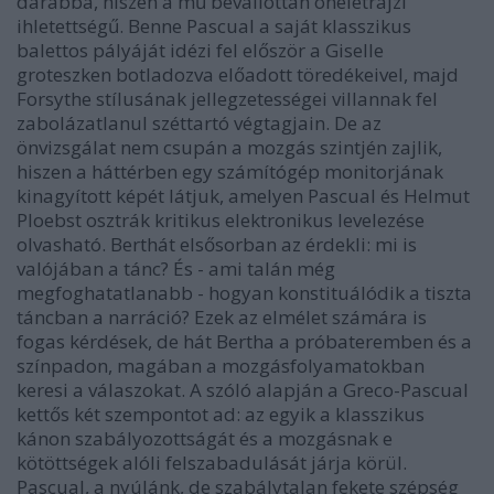
darabba, hiszen a mű bevallottan önéletrajzi
ihletettségű. Benne Pascual a saját klasszikus
balettos pályáját idézi fel először a Giselle
groteszken botladozva előadott töredékeivel, majd
Forsythe stílusának jellegzetességei villannak fel
zabolázatlanul széttartó végtagjain. De az
önvizsgálat nem csupán a mozgás szintjén zajlik,
hiszen a háttérben egy számítógép monitorjának
kinagyított képét látjuk, amelyen Pascual és Helmut
Ploebst osztrák kritikus elektronikus levelezése
olvasható. Berthát elsősorban az érdekli: mi is
valójában a tánc? És - ami talán még
megfoghatatlanabb - hogyan konstituálódik a tiszta
táncban a narráció? Ezek az elmélet számára is
fogas kérdések, de hát Bertha a próbateremben és a
színpadon, magában a mozgásfolyamatokban
keresi a válaszokat. A szóló alapján a Greco-Pascual
kettős két szempontot ad: az egyik a klasszikus
kánon szabályozottságát és a mozgásnak e
kötöttségek alóli felszabadulását járja körül.
Pascual, a nyúlánk, de szabálytalan fekete szépség