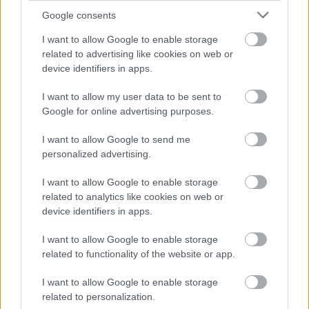
építészhez illően tudatos szerkezet, a táncnyelv
Google consents
újbóli felépítése és a táncosok adottságainak
I want to allow Google to enable storage
tökéletes kiaknázása azonban az állandóan új
related to advertising like cookies on web or
utakat kutató de Keersmaeker minden munkájában
device identifiers in apps.
jelen van. ő maga a legelső műveket követően nem
"látszott", mert felhagyott a táncolással, most
I want to allow my user data to be sent to
viszont nem csupán önmagára komponált egy estet,
Google for online advertising purposes.
hanem egyben egy egész generáció elveszett illúzióit
fogalmazta színpadra.
I want to allow Google to send me
personalized advertising.
E múlt felidézéséhez a legendás Joan Baez dalai
adják a zenei alapot, bár de Keersmaeker a művet
I want to allow Google to enable storage
csendben indítja: majdhogynem sikktelenre szabott
related to analytics like cookies on web or
szürke ruhájában, puritánul lesimított hajjal jön be,
device identifiers in apps.
s lassan - mintegy önmagának - végigveszi a darab
I want to allow Google to enable storage
mozgáselemeit. Szép komótosan izolál, lendít,
related to functionality of the website or app.
megemel, dönti a fejét, forgatja a lábát, szűkíti vagy
tágítja a mozgásokat. S közben úgy néz ránk, mintha
I want to allow Google to enable storage
kicsit zavarná is őt, hogy onnan lentről annyian
related to personalization.
figyeljük. Aztán felteszi a lemezt, elindulnak a dalok,