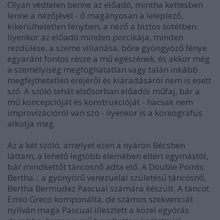
Olyan védtelen benne az előadó, mintha kettesben
lenne a nézőjével - ő magányosan a leleplező,
kikerülhetetlen fényben, a néző a biztos sötétben.
Ilyenkor az előadó minden porcikája, minden
rezdülése, a szeme villanása, bőre gyöngyöző fénye
egyaránt fontos része a mű egészének, és akkor még
a személyiség megfoghatatlan vagy talán inkább
megfejthetetlen erejéről és kiáradásáról nem is esett
szó. A szóló tehát elsősorban előadói műfaj, bár a
mű koncepcióját és konstrukcióját - hacsak nem
improvizációról van szó - ilyenkor is a koreográfus
alkotja meg.
Az a két szóló, amelyet ezen a nyáron Bécsben
láttam, a lehető legtöbb elemében eltért egymástól,
bár mindkettőt táncosnő adta elő. A Double Points:
Bertha... a gyönyörű venezuelai születésű táncosnő,
Bertha Bermudez Pascual számára készült. A táncot
Emio Greco komponálta, de számos szekvenciát
nyilván maga Pascual illesztett a közel egyórás