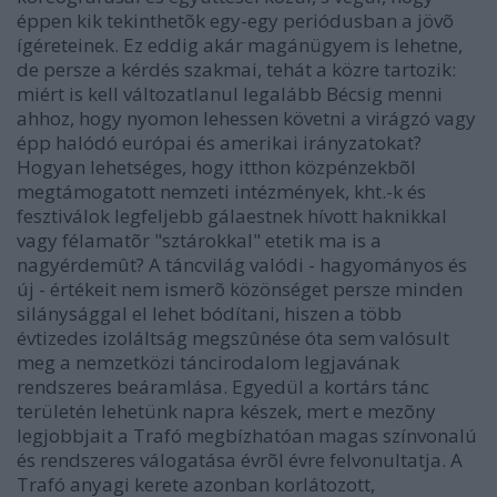
éppen kik tekinthetõk egy-egy periódusban a jövõ
ígéreteinek. Ez eddig akár magánügyem is lehetne,
de persze a kérdés szakmai, tehát a közre tartozik:
miért is kell változatlanul legalább Bécsig menni
ahhoz, hogy nyomon lehessen követni a virágzó vagy
épp halódó európai és amerikai irányzatokat?
Hogyan lehetséges, hogy itthon közpénzekbõl
megtámogatott nemzeti intézmények, kht.-k és
fesztiválok legfeljebb gálaestnek hívott haknikkal
vagy félamatõr "sztárokkal" etetik ma is a
nagyérdemût? A táncvilág valódi - hagyományos és
új - értékeit nem ismerõ közönséget persze minden
silánysággal el lehet bódítani, hiszen a több
évtizedes izoláltság megszûnése óta sem valósult
meg a nemzetközi táncirodalom legjavának
rendszeres beáramlása. Egyedül a kortárs tánc
területén lehetünk napra készek, mert e mezõny
legjobbjait a Trafó megbízhatóan magas színvonalú
és rendszeres válogatása évrõl évre felvonultatja. A
Trafó anyagi kerete azonban korlátozott,