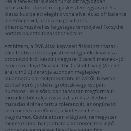
- és a fények térkijelölő funkcióit ragyogóan
kihasználó - darab mozgáskészlete egyaránt él a
klasszikus balett elegáns vonalaival és az off balance
lehetőségeivel, azaz a maga viharos
dinamizmusával és fergeteges tempójával Forsythe
kortárs balettfelfogásához közelít.
Azt hittem, a DV8 által képviselt fizikai színházat -
hála többszöri budapesti vendégjátékuknak és a
produkcióikról készült nagyszerű táncfilmeknek - jól
ismerem. Lloyd Newson The Cost of Living (Az élet
ára) című új darabja azonban meglepően
különbözik bármelyik korábbi művétől. Newson
ezúttal apró, jobbára groteszk vagy csupán
humoros - és elsősorban táncosan megformált -
mozaikokból rakja össze azt, amit az életben
maradás árának tart: a toleranciát, az öngúnytól
sem mentes önreflexiót, a költészetet és a
tragikumot. Csodálatosan világított, nemegyszer
megmozduló, bár jobbára a közönség felé lejtő
színpadán egymással látszólag semmiféle