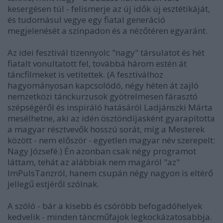
kesergésen túl - felismerje az új idők új esztétikáját,
és tudomásul vegye egy fiatal generáció
megjelenését a színpadon és a nézőtéren egyaránt.
Az idei fesztivál tizennyolc "nagy" társulatot és hét
fiatalt vonultatott fel, továbbá három estén át
táncfilmeket is vetítettek. (A fesztiválhoz
hagyományosan kapcsolódó, négy héten át zajló
nemzetközi tánckurzusok gyötrelmesen fárasztó
szépségéről és inspiráló hatásáról Ladjánszki Márta
mesélhetne, aki az idén ösztöndíjasként gyarapította
a magyar résztvevők hosszú sorát, míg a Mesterek
között - nem először - egyetlen magyar név szerepelt:
Nagy Józsefé.) Én azonban csak négy programot
láttam, tehát az alábbiak nem magáról "az"
ImPulsTanzról, hanem csupán négy nagyon is eltérő
jellegű estjéről szólnak.
A szóló - bár a kisebb és csóróbb befogadóhelyek
kedvelik - minden táncműfajok legkockázatosabbja.