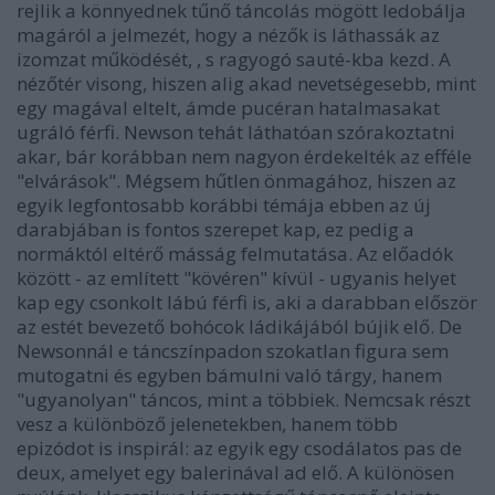
rejlik a könnyednek tűnő táncolás mögött ledobálja
magáról a jelmezét, hogy a nézők is láthassák az
izomzat működését, , s ragyogó sauté-kba kezd. A
nézőtér visong, hiszen alig akad nevetségesebb, mint
egy magával eltelt, ámde pucéran hatalmasakat
ugráló férfi. Newson tehát láthatóan szórakoztatni
akar, bár korábban nem nagyon érdekelték az efféle
"elvárások". Mégsem hűtlen önmagához, hiszen az
egyik legfontosabb korábbi témája ebben az új
darabjában is fontos szerepet kap, ez pedig a
normáktól eltérő másság felmutatása. Az előadók
között - az említett "kövéren" kívül - ugyanis helyet
kap egy csonkolt lábú férfi is, aki a darabban először
az estét bevezető bohócok ládikájából bújik elő. De
Newsonnál e táncszínpadon szokatlan figura sem
mutogatni és egyben bámulni való tárgy, hanem
"ugyanolyan" táncos, mint a többiek. Nemcsak részt
vesz a különböző jelenetekben, hanem több
epizódot is inspirál: az egyik egy csodálatos pas de
deux, amelyet egy balerinával ad elő. A különösen