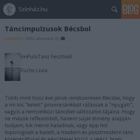
Színház.hu
Táncimpulzusok Bécsbol
szinhazhu
•
2003. december 22.
ImPulsTanz Fesztivál
Fuchs Lívia
Több mint húsz éve járok rendszeresen Bécsbe, hogy
a mi kis "keleti" provinciánkból rálássak a "nyugati",
vagyis a nemzetközi táncélet változatos tájaira. Hogy
ne mások reflexióiból, hanem saját élmény alapján
tudjam, kik merre haladnak, vagy épp hol
toporognak a balett, a modern és posztmodern tánc
koreográfusai és együttesei közül, s végül, hogy