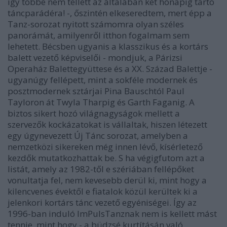
így többé nem tellett az általában két hónapig tartó
táncparádéra! -, őszintén elkeseredtem, mert épp a
Tanz-sorozat nyitott számomra olyan széles
panorámát, amilyenről itthon fogalmam sem
lehetett. Bécsben ugyanis a klasszikus és a kortárs
balett vezető képviselői - mondjuk, a Párizsi
Operaház Balettegyüttese és a XX. Század Balettje -
ugyanúgy fellépett, mint a sokféle modernek és
posztmodernek sztárjai Pina Bauschtól Paul
Tayloron át Twyla Tharpig és Garth Faganig. A
biztos sikert hozó világnagyságok mellett a
szervezők kockázatokat is vállaltak, hiszen létezett
egy úgynevezett Új Tánc sorozat, amelyben a
nemzetközi sikereken még innen lévő, kísérletező
kezdők mutatkozhattak be. S ha végigfutom azt a
listát, amely az 1982-től e szériában fellépőket
vonultatja fel, nem kevesebb derül ki, mint hogy a
kilencvenes évektől e fiatalok közül kerültek ki a
jelenkori kortárs tánc vezető egyéniségei. Így az
1996-ban induló ImPulsTanznak nem is kellett mást
tennie, mint hogy - a büdzsé kurtításán való