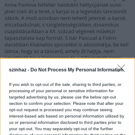
Anna Pavlova hófehér haldokló hattyújának suivi-
jével szeli át a teret, s karjai is a legendás táncosnőt
idézik. A múlt azonban nem tehető jelenné: a karok
elszabadulnak, s szögletességükben, dinamikus
csapódásaikban a XX. század végének művészi
tapasztalata kap formát. S bár Pascual a Fokin-
darabban kívánatos spiccelést is abszolválja, be kell
látnia, hogy az a táncerő, amely őt hajtja, nem
szorítható be a légiességen és a kiforgatottságon
alapuló mechanikus szépségeszmény keretei közé. A
szinhaz -
Do Not Process My Personal Information
másik alapkérdés, amelyet e szóló felvet, az előadó
egyéniségének fontosságára hívja fel a figyelmet.
Pascual mozgását ugyanis előbb egy, majd végül
If you wish to opt-out of the sale, sharing to third parties, or
négy talpig feketébe burkolt alak követi. Némelyikük
processing of your personal or sensitive information for
talán ugyanolyan jó táncos, mint Pascual, és mégis,
targeted advertising by us, please use the below opt-out
csupán a mozgások kivitelezőiként látjuk őket, mert
section to confirm your selection. Please note that after your
az ő személyiségük nem válik a mű elmaradhatatlan
opt-out request is processed you may continue seeing
interest-based ads based on personal information utilized by
és felcserélhetetlen alkotóelemévé.
us or personal information disclosed to third parties prior to
your opt-out. You may separately opt-out of the further
Anne Teresa de Keersmaeker szólója, a Once