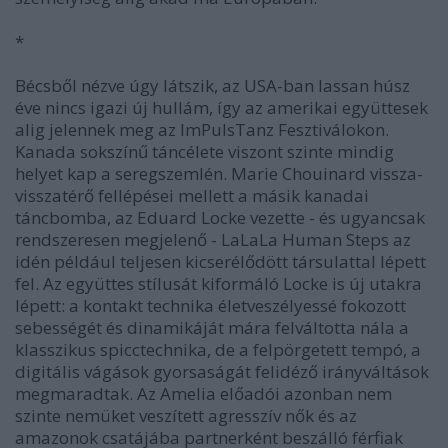
*
Bécsből nézve úgy látszik, az USA-ban lassan húsz
éve nincs igazi új hullám, így az amerikai együttesek
alig jelennek meg az ImPulsTanz Fesztiválokon.
Kanada sokszínű táncélete viszont szinte mindig
helyet kap a seregszemlén. Marie Chouinard vissza-
visszatérő fellépései mellett a másik kanadai
táncbomba, az Eduard Locke vezette - és ugyancsak
rendszeresen megjelenő - LaLaLa Human Steps az
idén például teljesen kicserélődött társulattal lépett
fel. Az együttes stílusát kiformáló Locke is új utakra
lépett: a kontakt technika életveszélyessé fokozott
sebességét és dinamikáját mára felváltotta nála a
klasszikus spicctechnika, de a felpörgetett tempó, a
digitális vágások gyorsaságát felidéző irányváltások
megmaradtak. Az Amelia előadói azonban nem
szinte nemüket veszített agresszív nők és az
amazonok csatájába partnerként beszálló férfiak