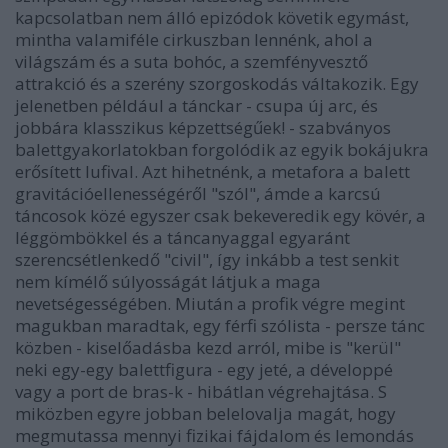
kapcsolatban nem álló epizódok követik egymást,
mintha valamiféle cirkuszban lennénk, ahol a
világszám és a suta bohóc, a szemfényvesztő
attrakció és a szerény szorgoskodás váltakozik. Egy
jelenetben például a tánckar - csupa új arc, és
jobbára klasszikus képzettségűek! - szabványos
balettgyakorlatokban forgolódik az egyik bokájukra
erősített lufival. Azt hihetnénk, a metafora a balett
gravitációellenességéről "szól", ámde a karcsú
táncosok közé egyszer csak bekeveredik egy kövér, a
léggömbökkel és a táncanyaggal egyaránt
szerencsétlenkedő "civil", így inkább a test senkit
nem kímélő súlyosságát látjuk a maga
nevetségességében. Miután a profik végre megint
magukban maradtak, egy férfi szólista - persze tánc
közben - kiselőadásba kezd arról, mibe is "kerül"
neki egy-egy balettfigura - egy jeté, a développé
vagy a port de bras-k - hibátlan végrehajtása. S
miközben egyre jobban belelovalja magát, hogy
megmutassa mennyi fizikai fájdalom és lemondás