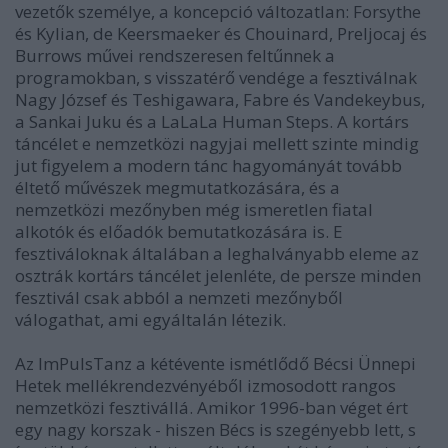
vezetők személye, a koncepció változatlan: Forsythe
és Kylian, de Keersmaeker és Chouinard, Preljocaj és
Burrows művei rendszeresen feltűnnek a
programokban, s visszatérő vendége a fesztiválnak
Nagy József és Teshigawara, Fabre és Vandekeybus,
a Sankai Juku és a LaLaLa Human Steps. A kortárs
táncélet e nemzetközi nagyjai mellett szinte mindig
jut figyelem a modern tánc hagyományát tovább
éltető művészek megmutatkozására, és a
nemzetközi mezőnyben még ismeretlen fiatal
alkotók és előadók bemutatkozására is. E
fesztiváloknak általában a leghalványabb eleme az
osztrák kortárs táncélet jelenléte, de persze minden
fesztivál csak abból a nemzeti mezőnyből
válogathat, ami egyáltalán létezik.
Az ImPulsTanz a kétévente ismétlődő Bécsi Ünnepi
Hetek mellékrendezvényéből izmosodott rangos
nemzetközi fesztivállá. Amikor 1996-ban véget ért
egy nagy korszak - hiszen Bécs is szegényebb lett, s