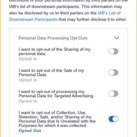
disclosure of your personal information by third parties on the
(Egyszer) látszólag nem önéletrajzi mű, mégis sokkal
IAB’s list of downstream participants. This information may
többet árul el a szerzőről, mint amennyit szóban
also be disclosed by us to third parties on the
IAB’s List of
vagy akár koreográfiáiban bármikor is
Downstream Participants
that may further disclose it to other
megfogalmazott magáról. De Keersmaeker több
third parties.
mint húsz éve mutatkozott be egy duettel, majd
három másik táncosnővel együtt megalakította
Please note that this website/app uses one or more Google
Personal Data Processing Opt Outs
Rosas nevű társulatát. Tehetsége olyan nyilvánvaló
services and may gather and store information including but
volt, hogy néhány év független lét után az ő kis
not limited to your visit or usage behaviour. You may click to
I want to opt-out of the Sharing of my
personal data.
csapata lett a brüsszeli Monnaie Operaháznak -
grant or deny consent to Google and its third-party tags to
Opted In
Béjart egykori székhelyének - állandó társulata. De
use your data for below specified purposes in below Google
Keersmaeker nem ontotta a darabokat,
consent section.
I want to opt-out of the Sale of my
Personal Data.
nyilatkozgatni meg szinte sosem szokott. Hagy időt
Opted In
magának és társulatának a feltöltődésre, a
koreográfiai ötlet alakítására, fejben és
I want to opt-out of processing my
próbateremben egyaránt. Talán ezért is olyan
Personal Data for Targeted Advertising.
Opted In
elképesztően eltérőek a különböző periódusaiban
született darabjai! Mintha nem is ugyanaz a
I want to opt-out of Collection, Use,
koreográfus komponálta volna, mondjuk, a repetitív
Retention, Sale, and/or Sharing of my
Personal Data that Is Unrelated with the
Fase-t vagy a minimalista Rosas danst Rosast, mint a
Purposes for which it was collected.
későbbi "táncszínházi" Stellát, vagy épp a Bartók-
Opted Out
partitúrát táncban újraíró Hoppla!-t. A szinte