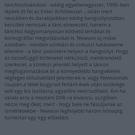
táncfesztiválokon - eddig egyetlenegyszer, 1995-ben
léptek itt fel az Enter Achillesszel -, talán mert
nevükben és darabjaikban eddig hangsúlyozottan
kerülték nemcsak a tánc elnevezést, hanem a
tánchoz hagyományosan köthető témákat és
koreográfiai megoldásokat is. Newson új műve
azonban - minden színházi és cirkuszi hatáseleme
ellenére - a tánc poézisére helyezi a hangsúlyt. Hogy
az összefüggő történetet nélkülöző, mellérendelő
szerkezet, a színészi jelenlét helyett a táncos
megfogalmazások és a könnyedebb hangvételek
végleges stílusváltást jelentenek-e, vagy Newsonnak
csupán a lélek bugyrait feltáró évek után szüksége
volt egy kis lazításra, egyelőre nem tudható. Ám ha
valaki erre a mostani DV8-ra kíváncsi, sürgősen
nézze meg őket, mert - hogy bele ne fásuljanak az
ismétlésekbe - Newson legfeljebb három hónapig
turnéztat egy-egy előadást.