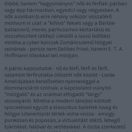
többé, hanem "hagyományos" nők és férfiak: párban
vagy épp hármasban, egyedül vagy négyesben. A
nők azonban (s erre néhány sokszor visszatérő
motívum is utal: a "kihívó" fekvés vagy a Barbie-
babaszerű, merev, párhuzamos kéztartású és
visszafeszített lábfejű ülésből a lassú ledőlés)
mintha a cyber korszak Zománcszemű hölgyei
volnának - persze nem Delibes frivol, hanem E. T. A.
Hoffmann titkokkal teli módján.
A páros kapcsolatok - nő és férfi, férfi és férfi,
valamint férfiruhába öltözött nők között - Locke
Ameliájában kendőzetlen nyerseséggel a
dominanciáról szólnak, a kapcsolatot irányító
"mozgató" és az uralmat elfogadó "tárgy"
viszonyáról. Mintha a modern táncból kitiltott
spicceléssel együtt a klasszikus balettek lovag és
hölgye sztereotípiái tértek volna vissza - amúgy
punkosan és poposan, a virtualitást idéző, lebegő
tükrökkel, hálóval és vetítésekkel. A tiszta szerkezetű