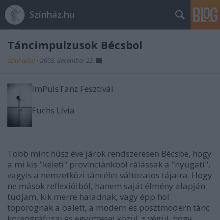
Színház.hu
Táncimpulzusok Bécsbol
szinhazhu
•
2003. december 22.
ImPulsTanz Fesztivál
Fuchs Lívia
Több mint húsz éve járok rendszeresen Bécsbe, hogy
a mi kis "keleti" provinciánkból rálássak a "nyugati",
vagyis a nemzetközi táncélet változatos tájaira. Hogy
ne mások reflexióiból, hanem saját élmény alapján
tudjam, kik merre haladnak, vagy épp hol
toporognak a balett, a modern és posztmodern tánc
koreográfusai és együttesei közül, s végül, hogy