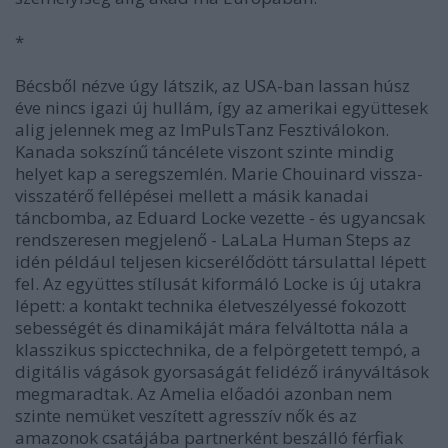
*
Bécsből nézve úgy látszik, az USA-ban lassan húsz
éve nincs igazi új hullám, így az amerikai együttesek
alig jelennek meg az ImPulsTanz Fesztiválokon.
Kanada sokszínű táncélete viszont szinte mindig
helyet kap a seregszemlén. Marie Chouinard vissza-
visszatérő fellépései mellett a másik kanadai
táncbomba, az Eduard Locke vezette - és ugyancsak
rendszeresen megjelenő - LaLaLa Human Steps az
idén például teljesen kicserélődött társulattal lépett
fel. Az együttes stílusát kiformáló Locke is új utakra
lépett: a kontakt technika életveszélyessé fokozott
sebességét és dinamikáját mára felváltotta nála a
klasszikus spicctechnika, de a felpörgetett tempó, a
digitális vágások gyorsaságát felidéző irányváltások
megmaradtak. Az Amelia előadói azonban nem
szinte nemüket veszített agresszív nők és az
amazonok csatájába partnerként beszálló férfiak