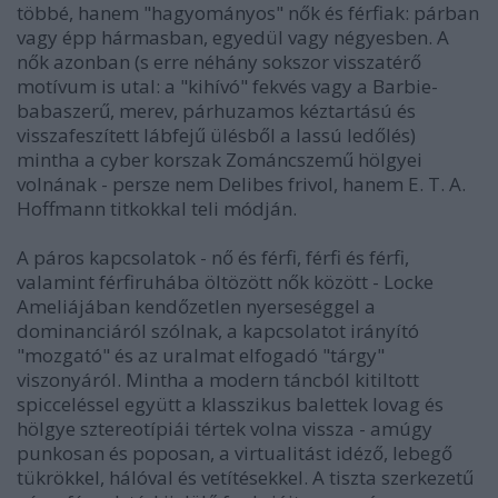
többé, hanem "hagyományos" nők és férfiak: párban
vagy épp hármasban, egyedül vagy négyesben. A
nők azonban (s erre néhány sokszor visszatérő
motívum is utal: a "kihívó" fekvés vagy a Barbie-
babaszerű, merev, párhuzamos kéztartású és
visszafeszített lábfejű ülésből a lassú ledőlés)
mintha a cyber korszak Zománcszemű hölgyei
volnának - persze nem Delibes frivol, hanem E. T. A.
Hoffmann titkokkal teli módján.
A páros kapcsolatok - nő és férfi, férfi és férfi,
valamint férfiruhába öltözött nők között - Locke
Ameliájában kendőzetlen nyerseséggel a
dominanciáról szólnak, a kapcsolatot irányító
"mozgató" és az uralmat elfogadó "tárgy"
viszonyáról. Mintha a modern táncból kitiltott
spicceléssel együtt a klasszikus balettek lovag és
hölgye sztereotípiái tértek volna vissza - amúgy
punkosan és poposan, a virtualitást idéző, lebegő
tükrökkel, hálóval és vetítésekkel. A tiszta szerkezetű