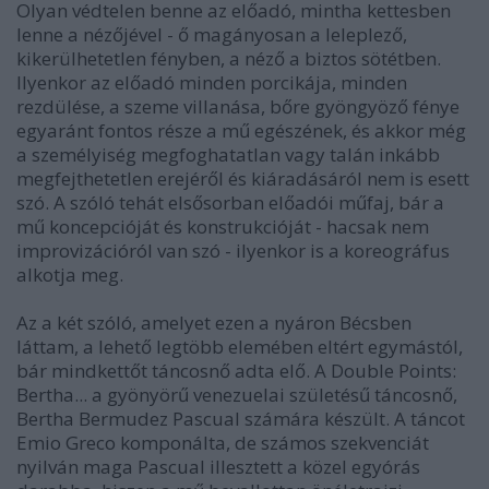
Olyan védtelen benne az előadó, mintha kettesben
lenne a nézőjével - ő magányosan a leleplező,
kikerülhetetlen fényben, a néző a biztos sötétben.
Ilyenkor az előadó minden porcikája, minden
rezdülése, a szeme villanása, bőre gyöngyöző fénye
egyaránt fontos része a mű egészének, és akkor még
a személyiség megfoghatatlan vagy talán inkább
megfejthetetlen erejéről és kiáradásáról nem is esett
szó. A szóló tehát elsősorban előadói műfaj, bár a
mű koncepcióját és konstrukcióját - hacsak nem
improvizációról van szó - ilyenkor is a koreográfus
alkotja meg.
Az a két szóló, amelyet ezen a nyáron Bécsben
láttam, a lehető legtöbb elemében eltért egymástól,
bár mindkettőt táncosnő adta elő. A Double Points:
Bertha... a gyönyörű venezuelai születésű táncosnő,
Bertha Bermudez Pascual számára készült. A táncot
Emio Greco komponálta, de számos szekvenciát
nyilván maga Pascual illesztett a közel egyórás