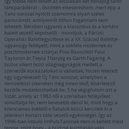
így többé nem tellett az általában két hónapig tartó
táncparádéra! -, őszintén elkeseredtem, mert épp a
Tanz-sorozat nyitott számomra olyan széles
panorámát, amilyenről itthon fogalmam sem
lehetett. Bécsben ugyanis a klasszikus és a kortárs
balett vezető képviselői - mondjuk, a Párizsi
Operaház Balettegyüttese és a XX. Század Balettje -
ugyanúgy fellépett, mint a sokféle modernek és
posztmodernek sztárjai Pina Bauschtól Paul
Tayloron át Twyla Tharpig és Garth Faganig. A
biztos sikert hozó világnagyságok mellett a
szervezők kockázatokat is vállaltak, hiszen létezett
egy úgynevezett Új Tánc sorozat, amelyben a
nemzetközi sikereken még innen lévő, kísérletező
kezdők mutatkozhattak be. S ha végigfutom azt a
listát, amely az 1982-től e szériában fellépőket
vonultatja fel, nem kevesebb derül ki, mint hogy a
kilencvenes évektől e fiatalok közül kerültek ki a
jelenkori kortárs tánc vezető egyéniségei. Így az
1996-ban induló ImPulsTanznak nem is kellett mást
tennie, mint hogy - a büdzsé kurtításán való