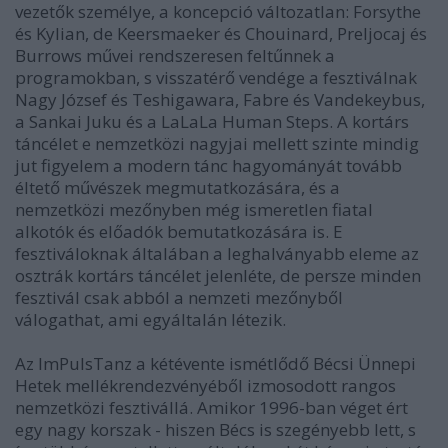
vezetők személye, a koncepció változatlan: Forsythe
és Kylian, de Keersmaeker és Chouinard, Preljocaj és
Burrows művei rendszeresen feltűnnek a
programokban, s visszatérő vendége a fesztiválnak
Nagy József és Teshigawara, Fabre és Vandekeybus,
a Sankai Juku és a LaLaLa Human Steps. A kortárs
táncélet e nemzetközi nagyjai mellett szinte mindig
jut figyelem a modern tánc hagyományát tovább
éltető művészek megmutatkozására, és a
nemzetközi mezőnyben még ismeretlen fiatal
alkotók és előadók bemutatkozására is. E
fesztiváloknak általában a leghalványabb eleme az
osztrák kortárs táncélet jelenléte, de persze minden
fesztivál csak abból a nemzeti mezőnyből
válogathat, ami egyáltalán létezik.
Az ImPulsTanz a kétévente ismétlődő Bécsi Ünnepi
Hetek mellékrendezvényéből izmosodott rangos
nemzetközi fesztivállá. Amikor 1996-ban véget ért
egy nagy korszak - hiszen Bécs is szegényebb lett, s