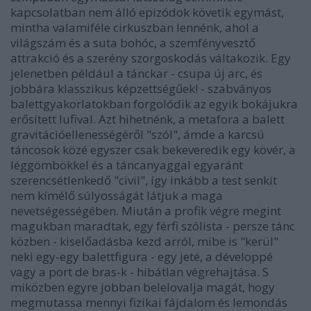
kapcsolatban nem álló epizódok követik egymást,
mintha valamiféle cirkuszban lennénk, ahol a
világszám és a suta bohóc, a szemfényvesztő
attrakció és a szerény szorgoskodás váltakozik. Egy
jelenetben például a tánckar - csupa új arc, és
jobbára klasszikus képzettségűek! - szabványos
balettgyakorlatokban forgolódik az egyik bokájukra
erősített lufival. Azt hihetnénk, a metafora a balett
gravitációellenességéről "szól", ámde a karcsú
táncosok közé egyszer csak bekeveredik egy kövér, a
léggömbökkel és a táncanyaggal egyaránt
szerencsétlenkedő "civil", így inkább a test senkit
nem kímélő súlyosságát látjuk a maga
nevetségességében. Miután a profik végre megint
magukban maradtak, egy férfi szólista - persze tánc
közben - kiselőadásba kezd arról, mibe is "kerül"
neki egy-egy balettfigura - egy jeté, a développé
vagy a port de bras-k - hibátlan végrehajtása. S
miközben egyre jobban belelovalja magát, hogy
megmutassa mennyi fizikai fájdalom és lemondás