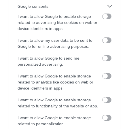
építészhez illően tudatos szerkezet, a táncnyelv
Google consents
újbóli felépítése és a táncosok adottságainak
I want to allow Google to enable storage
tökéletes kiaknázása azonban az állandóan új
related to advertising like cookies on web or
utakat kutató de Keersmaeker minden munkájában
device identifiers in apps.
jelen van. ő maga a legelső műveket követően nem
"látszott", mert felhagyott a táncolással, most
I want to allow my user data to be sent to
viszont nem csupán önmagára komponált egy estet,
Google for online advertising purposes.
hanem egyben egy egész generáció elveszett illúzióit
fogalmazta színpadra.
I want to allow Google to send me
personalized advertising.
E múlt felidézéséhez a legendás Joan Baez dalai
adják a zenei alapot, bár de Keersmaeker a művet
I want to allow Google to enable storage
csendben indítja: majdhogynem sikktelenre szabott
related to analytics like cookies on web or
szürke ruhájában, puritánul lesimított hajjal jön be,
device identifiers in apps.
s lassan - mintegy önmagának - végigveszi a darab
I want to allow Google to enable storage
mozgáselemeit. Szép komótosan izolál, lendít,
related to functionality of the website or app.
megemel, dönti a fejét, forgatja a lábát, szűkíti vagy
tágítja a mozgásokat. S közben úgy néz ránk, mintha
I want to allow Google to enable storage
kicsit zavarná is őt, hogy onnan lentről annyian
related to personalization.
figyeljük. Aztán felteszi a lemezt, elindulnak a dalok,