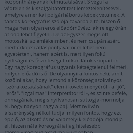
központhiányának felmutatásával. S végül a
védtelen és kiszolgáltatott test lemeztelenítésével,
amelyre amerikai polgárháborús képek vetülnek. A
táncos-koreográfus szólója zavarba ejtő, hiszen ő
maga nem olyan erős előadóművész, akire egy órán
át oda lehet figyelni. De az Egyszer mégis ott
motoszkál az emlékeimben, és nem csupán azért,
mert erkölcsi álláspontjával nem lehet nem
egyetérteni, hanem azért is, mert ilyen fokú
nyíltságot és őszinteséget ritkán látok színpadon.
Egy nagy koreográfus ugyanis kétségtelenül felméri,
milyen előadó is ő. De olyannyira fontos neki, amit
közölni akar, hogy lemond a közönség szokványos
"szórakoztatásának" elemi követelményéről - a "jó",
"erős", "izgalmas" interpretátorról -, és szinte befelé,
önmagának, mégis nyilvánosan suttogja-mormolja
el, hogy nagyon nagy a baj. Mert nyilván
álszerénység nélkül tudja, milyen fontos, hogy ezt
épp ő, az alkotó és ne valamelyik előadója mondja
el, hiszen nála koreográfiailag hitelesebb
személyiség alig akad ma Európában.