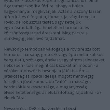
nyúlánk, klasszikus képzettségű táncosnő eleinte
úgy támaszkodik a férfira, ahogy a balett
hagyományai megkívánják. Aztán a viszony lassan
átfordul, és ő forgatja, támasztja, végül emeli a
rövid, de robusztus testet, s így kettejük
egymásrautaltsága hihetetlen harmóniát és
kölcsönösséget tud árasztani. Meg persze a
mindvégig jelen lévő fájdalmat.
Newson jó tempóban váltogatja a rövidre szabott
humoros, harsány, groteszk vagy épp melankolikus
hangulatú, szöveges, énekes vagy táncos jeleneteket,
s eközben - tőle megint csak szokatlan módon - a
nézőket többször is bevonja a játékba. Ám a
játékosság színpadi ideálja mögött mindvégig
felsejlik a jóval komorabb "való": a másságot
hordozók kirekesztettsége, a magányosság
elviselhetetlensége, az elutasítottság fájdalma - az
életek "ára".
Newson és a DV8 ritka vendég a bécsi