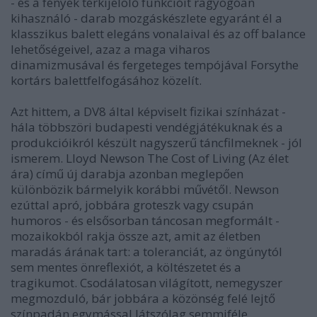
- és a fények térkijelölő funkcióit ragyogóan
kihasználó - darab mozgáskészlete egyaránt él a
klasszikus balett elegáns vonalaival és az off balance
lehetőségeivel, azaz a maga viharos
dinamizmusával és fergeteges tempójával Forsythe
kortárs balettfelfogásához közelít.
Azt hittem, a DV8 által képviselt fizikai színházat -
hála többszöri budapesti vendégjátékuknak és a
produkcióikról készült nagyszerű táncfilmeknek - jól
ismerem. Lloyd Newson The Cost of Living (Az élet
ára) című új darabja azonban meglepően
különbözik bármelyik korábbi művétől. Newson
ezúttal apró, jobbára groteszk vagy csupán
humoros - és elsősorban táncosan megformált -
mozaikokból rakja össze azt, amit az életben
maradás árának tart: a toleranciát, az öngúnytól
sem mentes önreflexiót, a költészetet és a
tragikumot. Csodálatosan világított, nemegyszer
megmozduló, bár jobbára a közönség felé lejtő
színpadán egymással látszólag semmiféle