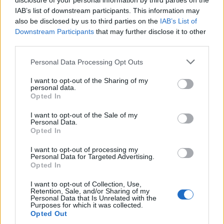
disclosure of your personal information by third parties on the
(Egyszer) látszólag nem önéletrajzi mű, mégis sokkal
IAB’s list of downstream participants. This information may
többet árul el a szerzőről, mint amennyit szóban
also be disclosed by us to third parties on the
IAB’s List of
vagy akár koreográfiáiban bármikor is
Downstream Participants
that may further disclose it to other
megfogalmazott magáról. De Keersmaeker több
third parties.
mint húsz éve mutatkozott be egy duettel, majd
három másik táncosnővel együtt megalakította
Please note that this website/app uses one or more Google
Personal Data Processing Opt Outs
Rosas nevű társulatát. Tehetsége olyan nyilvánvaló
services and may gather and store information including but
volt, hogy néhány év független lét után az ő kis
not limited to your visit or usage behaviour. You may click to
I want to opt-out of the Sharing of my
personal data.
csapata lett a brüsszeli Monnaie Operaháznak -
grant or deny consent to Google and its third-party tags to
Opted In
Béjart egykori székhelyének - állandó társulata. De
use your data for below specified purposes in below Google
Keersmaeker nem ontotta a darabokat,
consent section.
I want to opt-out of the Sale of my
Personal Data.
nyilatkozgatni meg szinte sosem szokott. Hagy időt
Opted In
magának és társulatának a feltöltődésre, a
koreográfiai ötlet alakítására, fejben és
I want to opt-out of processing my
próbateremben egyaránt. Talán ezért is olyan
Personal Data for Targeted Advertising.
Opted In
elképesztően eltérőek a különböző periódusaiban
született darabjai! Mintha nem is ugyanaz a
I want to opt-out of Collection, Use,
koreográfus komponálta volna, mondjuk, a repetitív
Retention, Sale, and/or Sharing of my
Personal Data that Is Unrelated with the
Fase-t vagy a minimalista Rosas danst Rosast, mint a
Purposes for which it was collected.
későbbi "táncszínházi" Stellát, vagy épp a Bartók-
Opted Out
partitúrát táncban újraíró Hoppla!-t. A szinte