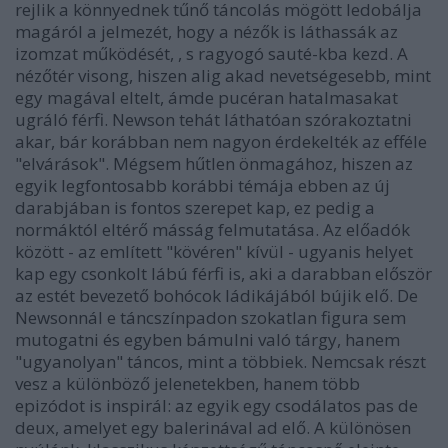
rejlik a könnyednek tűnő táncolás mögött ledobálja
magáról a jelmezét, hogy a nézők is láthassák az
izomzat működését, , s ragyogó sauté-kba kezd. A
nézőtér visong, hiszen alig akad nevetségesebb, mint
egy magával eltelt, ámde pucéran hatalmasakat
ugráló férfi. Newson tehát láthatóan szórakoztatni
akar, bár korábban nem nagyon érdekelték az efféle
"elvárások". Mégsem hűtlen önmagához, hiszen az
egyik legfontosabb korábbi témája ebben az új
darabjában is fontos szerepet kap, ez pedig a
normáktól eltérő másság felmutatása. Az előadók
között - az említett "kövéren" kívül - ugyanis helyet
kap egy csonkolt lábú férfi is, aki a darabban először
az estét bevezető bohócok ládikájából bújik elő. De
Newsonnál e táncszínpadon szokatlan figura sem
mutogatni és egyben bámulni való tárgy, hanem
"ugyanolyan" táncos, mint a többiek. Nemcsak részt
vesz a különböző jelenetekben, hanem több
epizódot is inspirál: az egyik egy csodálatos pas de
deux, amelyet egy balerinával ad elő. A különösen