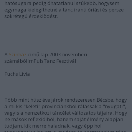
hatósugara pedig óhatatlanul szûkebb, hogysem
egymaga kielégíthetné a tánc iránti óriási és persze
sokrétegû érdeklõdést.
A
Színház
című lap 2003 novemberi
számábólImPulsTanz Fesztivál
Fuchs Lívia
Több mint húsz éve járok rendszeresen Bécsbe, hogy
a mi kis "keleti" provinciánkból rálássak a "nyugati",
vagyis a nemzetközi táncélet változatos tájaira. Hogy
ne mások reflexióiból, hanem saját élmény alapján
tudjam, kik merre haladnak, vagy épp hol