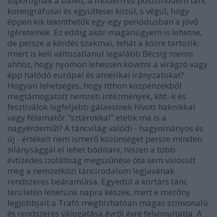
toporognak a balett, a modern és posztmodern tánc
koreográfusai és együttesei közül, s végül, hogy
éppen kik tekinthetők egy-egy periódusban a jövő
ígéreteinek. Ez eddig akár magánügyem is lehetne,
de persze a kérdés szakmai, tehát a közre tartozik:
miért is kell változatlanul legalább Bécsig menni
ahhoz, hogy nyomon lehessen követni a virágzó vagy
épp halódó európai és amerikai irányzatokat?
Hogyan lehetséges, hogy itthon közpénzekből
megtámogatott nemzeti intézmények, kht.-k és
fesztiválok legfeljebb gálaestnek hívott haknikkal
vagy félamatőr "sztárokkal" etetik ma is a
nagyérdeműt? A táncvilág valódi - hagyományos és
új - értékeit nem ismerő közönséget persze minden
silánysággal el lehet bódítani, hiszen a több
évtizedes izoláltság megszűnése óta sem valósult
meg a nemzetközi táncirodalom legjavának
rendszeres beáramlása. Egyedül a kortárs tánc
területén lehetünk napra készek, mert e mezőny
legjobbjait a Trafó megbízhatóan magas színvonalú
és rendszeres válogatása évről évre felvonultatja. A