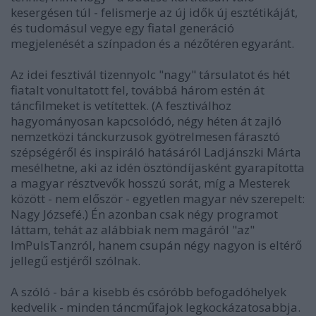
kesergésen túl - felismerje az új idők új esztétikáját,
és tudomásul vegye egy fiatal generáció
megjelenését a színpadon és a nézőtéren egyaránt.
Az idei fesztivál tizennyolc "nagy" társulatot és hét
fiatalt vonultatott fel, továbbá három estén át
táncfilmeket is vetítettek. (A fesztiválhoz
hagyományosan kapcsolódó, négy héten át zajló
nemzetközi tánckurzusok gyötrelmesen fárasztó
szépségéről és inspiráló hatásáról Ladjánszki Márta
mesélhetne, aki az idén ösztöndíjasként gyarapította
a magyar résztvevők hosszú sorát, míg a Mesterek
között - nem először - egyetlen magyar név szerepelt:
Nagy Józsefé.) Én azonban csak négy programot
láttam, tehát az alábbiak nem magáról "az"
ImPulsTanzról, hanem csupán négy nagyon is eltérő
jellegű estjéről szólnak.
A szóló - bár a kisebb és csóróbb befogadóhelyek
kedvelik - minden táncműfajok legkockázatosabbja.