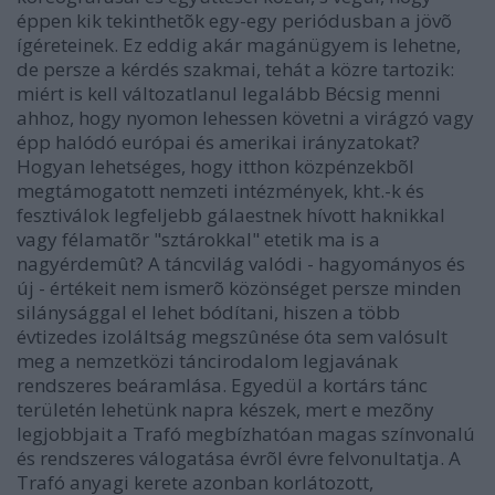
éppen kik tekinthetõk egy-egy periódusban a jövõ
ígéreteinek. Ez eddig akár magánügyem is lehetne,
de persze a kérdés szakmai, tehát a közre tartozik:
miért is kell változatlanul legalább Bécsig menni
ahhoz, hogy nyomon lehessen követni a virágzó vagy
épp halódó európai és amerikai irányzatokat?
Hogyan lehetséges, hogy itthon közpénzekbõl
megtámogatott nemzeti intézmények, kht.-k és
fesztiválok legfeljebb gálaestnek hívott haknikkal
vagy félamatõr "sztárokkal" etetik ma is a
nagyérdemût? A táncvilág valódi - hagyományos és
új - értékeit nem ismerõ közönséget persze minden
silánysággal el lehet bódítani, hiszen a több
évtizedes izoláltság megszûnése óta sem valósult
meg a nemzetközi táncirodalom legjavának
rendszeres beáramlása. Egyedül a kortárs tánc
területén lehetünk napra készek, mert e mezõny
legjobbjait a Trafó megbízhatóan magas színvonalú
és rendszeres válogatása évrõl évre felvonultatja. A
Trafó anyagi kerete azonban korlátozott,