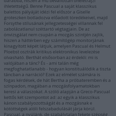
darabba, hiszen a mű bevallottan önéletrajzi
ihletettségű. Benne Pascual a saját klasszikus
balettos pályáját idézi fel először a Giselle
groteszken botladozva előadott töredékeivel, majd
Forsythe stílusának jellegzetességei villannak fel
zabolázatlanul széttartó végtagjain. De az
önvizsgálat nem csupán a mozgás szintjén zajlik,
hiszen a háttérben egy számítógép monitorjának
kinagyított képét látjuk, amelyen Pascual és Helmut
Ploebst osztrák kritikus elektronikus levelezése
olvasható. Berthát elsősorban az érdekli: mi is
valójában a tánc? És - ami talán még
megfoghatatlanabb - hogyan konstituálódik a tiszta
táncban a narráció? Ezek az elmélet számára is
fogas kérdések, de hát Bertha a próbateremben és a
színpadon, magában a mozgásfolyamatokban
keresi a válaszokat. A szóló alapján a Greco-Pascual
kettős két szempontot ad: az egyik a klasszikus
kánon szabályozottságát és a mozgásnak e
kötöttségek alóli felszabadulását járja körül.
Pascual, a nyúlánk, de szabálytalan fekete szépség