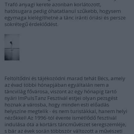
Trafó anyagi kerete azonban korlátozott,
hatósugara pedig óhatatlanul szűkebb, hogysem
egymaga kielégíthetné a tánc iránti óriási és persze
sokrétegű érdeklődést.
Feltöltődni és tájékozódni marad tehát Bécs, amely
az évad többi hónapjában egyáltalán nem a
táncvilág fővárosa, viszont az egy hónapig tartó
nyári ImPulsTanz Fesztivál estjei olyan pezsgést
hoznak a városba, hogy minden esti előadás
helyszíne megtelik - és nem turistákkal, hanem helyi
nézőkkel! Az 1996-tól évente ismétlődő fesztivál
indulása óta a kortárs táncművészet seregszemléje,
s bár az évek során többször változott a művészeti