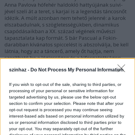
Anna Pavlova hófehér haldokló hattyújának suivi-
jével szeli át a teret, s karjai is a legendás táncosnőt
idézik. A múlt azonban nem tehető jelenné: a karok
elszabadulnak, s szögletességükben, dinamikus
csapódásaikban a XX. század végének művészi
tapasztalata kap formát. S bár Pascual a Fokin-
darabban kívánatos spiccelést is abszolválja, be kell
látnia, hogy az a táncerő, amely őt hajtja, nem
szorítható be a légiességen és a kiforgatottságon
alapuló mechanikus szépségeszmény keretei közé. A
szinhaz -
Do Not Process My Personal Information
másik alapkérdés, amelyet e szóló felvet, az előadó
egyéniségének fontosságára hívja fel a figyelmet.
Pascual mozgását ugyanis előbb egy, majd végül
If you wish to opt-out of the sale, sharing to third parties, or
négy talpig feketébe burkolt alak követi. Némelyikük
processing of your personal or sensitive information for
talán ugyanolyan jó táncos, mint Pascual, és mégis,
targeted advertising by us, please use the below opt-out
csupán a mozgások kivitelezőiként látjuk őket, mert
section to confirm your selection. Please note that after your
az ő személyiségük nem válik a mű elmaradhatatlan
opt-out request is processed you may continue seeing
interest-based ads based on personal information utilized by
és felcserélhetetlen alkotóelemévé.
us or personal information disclosed to third parties prior to
your opt-out. You may separately opt-out of the further
Anne Teresa de Keersmaeker szólója, a Once