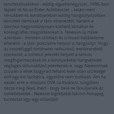
táncfesztiválokon - eddig egyetlenegyszer, 1995-ben
léptek itt fel az Enter Achillesszel -, talán mert
nevükben és darabjaikban eddig hangsúlyozottan
kerülték nemcsak a tánc elnevezést, hanem a
tánchoz hagyományosan köthető témákat és
koreográfiai megoldásokat is. Newson új műve
azonban - minden színházi és cirkuszi hatáseleme
ellenére - a tánc poézisére helyezi a hangsúlyt. Hogy
az összefüggő történetet nélkülöző, mellérendelő
szerkezet, a színészi jelenlét helyett a táncos
megfogalmazások és a könnyedebb hangvételek
végleges stílusváltást jelentenek-e, vagy Newsonnak
csupán a lélek bugyrait feltáró évek után szüksége
volt egy kis lazításra, egyelőre nem tudható. Ám ha
valaki erre a mostani DV8-ra kíváncsi, sürgősen
nézze meg őket, mert - hogy bele ne fásuljanak az
ismétlésekbe - Newson legfeljebb három hónapig
turnéztat egy-egy előadást.