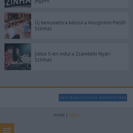
jegyeit
Új bemutatóra készül a Veszprémi Petőfi
Színház
Július 5-én indul a Zsámbéki Nyári
Színház
SÜTI BEÁLLÍTÁSOK MÓDOSÍTÁSA
mobil
|
teljes