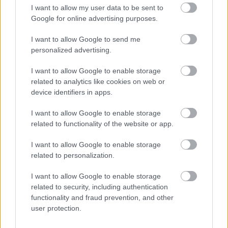
nehéz is kialakítani életképes elképzelést addig,
I want to allow my user data to be sent to
amíg a Margit-szigetről nincs átfogó ötlet.
Google for online advertising purposes.
Kérdésünkre Hont András elmondta: akkor is
nyugodt szívvel Koltayra szavazott volna, ha a
I want to allow Google to send me
rendező nem lépett volna be a Fideszbe. Nem tudja
personalized advertising.
elképzelni, hogy ilyen kevés pénzből, amennyit a
Szabad Tér kap, más jobbat tudna csinálni. Ha meg
I want to allow Google to enable storage
több pénz jut az új ügyvezetőnek, akkor miért nem
related to analytics like cookies on web or
emelték meg Koltay idejében a színház támogatását.
device identifiers in apps.
Azért ő is úgy véli, a további négy pályázóból Bán
Teodóra elképzelése volt a legjobb. Körmendy
I want to allow Google to enable storage
Ferenc felvetésére, hogy frissíteni kell a Szabad Tér
related to functionality of the website or app.
programját, a politikus kijelentette: bár nagyon
jóban van a kulturális bizottság elnökével, azt kell,
I want to allow Google to enable storage
related to personalization.
hogy mondja, frissíteni kellene az ő posztján is,
hiszen már majdnem tíz éve vezeti a grémiumot.
I want to allow Google to enable storage
related to security, including authentication
Koltay Gábort múlt pénteken próbáltuk telefonon
functionality and fraud prevention, and other
megkérdezni a közgyűlés döntéséről, de csak
user protection.
elektronikus levélben akart válaszolni. Írott
kérdéseinkre lapzártánkig nem kaptunk választ.