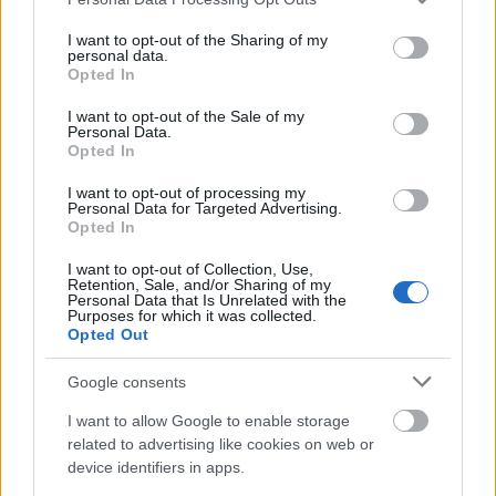
nehezen lehetne hasonló zeneszerzőnagyságot
services and may gather and store information including but
találni a Margit-sziget ilyen szempontból különleges
not limited to your visit or usage behaviour. You may click to
I want to opt-out of the Sharing of my
imázsának megtereméséhez  érvel. A szigeti színpad
personal data.
grant or deny consent to Google and its third-party tags to
Opted In
felújítását azonban ő is szükségesnek tartja,
use your data for below specified purposes in below Google
technikai és kényelmi szempontból egyaránt.
consent section.
I want to opt-out of the Sale of my
Ugyanakkor  Koltayval ellentétben  nem érzi jó
Personal Data.
Opted In
ötletnek, hogy mozgatható tetővel befedjék a
szabadtéri színpadot, amelynek varázsát a szabad
I want to opt-out of processing my
tér adja, annak minden kockázatával együtt.
Personal Data for Targeted Advertising.
Opted In
 A városházi koalíció már rég elhatározta, hogy
I want to opt-out of Collection, Use,
bármi áron megszabadul Koltaytól. Ezzel persze
Retention, Sale, and/or Sharing of my
nincs gond, eldöntheti, hogy saját intézménye élén
Personal Data that Is Unrelated with the
Purposes for which it was collected.
kit lát szívesen  nyilatkozta lapunknak Hont András.
Opted Out
A rendezővel  szerinte  az a bajuk, hogy nincs benne
a brancsban; bár ugyanezt elmondhatja Bánról is.
Google consents
Hont úgy véli, senki nem tudott egyetlen épkézláb
érvet mondani Koltay ellen. További problémája,
I want to allow Google to enable storage
related to advertising like cookies on web or
hogy a városvezetésnek nincs koncepciója a Szabad
device identifiers in apps.
Tér Színház működtetésére. A politikus hozzáfűzte,