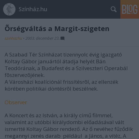
Színház.hu
Õrségváltás a Margit-szigeten
szinhazhu
•
2003. december 23.
A Szabad Tér Színházat tizennyolc évig igazgató
Koltay Gábor januártól átadja helyét Bán
Teodórának, a Budafest és a Szilveszteri Operabál
fõszervezõjének.
A Városházi koalíciónál frissítésrõl, az ellenzék
körében politikai döntésrõl beszélnek.
Observer
A Koncert és az István, a király című filmmel,
valamint az utóbbi királydombi előadásával vált
ismertté Koltay Gábor rendező. Az ő nevéhez fűződik
megannyi zenés darab  például  a János, a vitéz, A