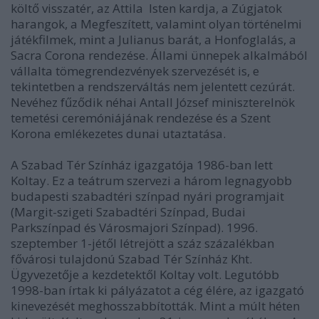
költő visszatér, az Attila  Isten kardja, a Zúgjatok
harangok, a Megfeszített, valamint olyan történelmi
játékfilmek, mint a Julianus barát, a Honfoglalás, a
Sacra Corona rendezése. Állami ünnepek alkalmából
vállalta tömegrendezvények szervezését is, e
tekintetben a rendszerváltás nem jelentett cezúrát.
Nevéhez fűződik néhai Antall József miniszterelnök
temetési ceremóniájának rendezése és a Szent
Korona emlékezetes dunai utaztatása.
A Szabad Tér Színház igazgatója 1986-ban lett
Koltay. Ez a teátrum szervezi a három legnagyobb
budapesti szabadtéri színpad nyári programjait
(Margit-szigeti Szabadtéri Színpad, Budai
Parkszínpad és Városmajori Színpad). 1996.
szeptember 1-jétől létrejött a száz százalékban
fővárosi tulajdonú Szabad Tér Színház Kht.
Ügyvezetője a kezdetektől Koltay volt. Legutóbb
1998-ban írtak ki pályázatot a cég élére, az igazgató
kinevezését meghosszabbították. Mint a múlt héten