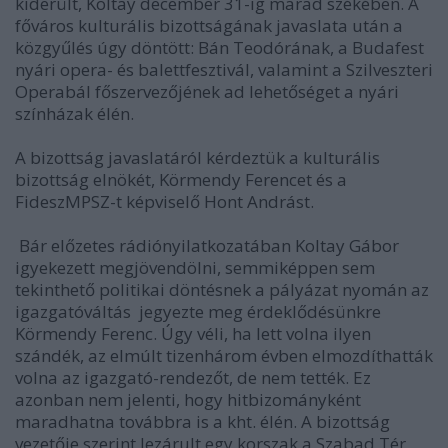
kiderült, Koltay december 31-ig marad székében. A
főváros kulturális bizottságának javaslata után a
közgyűlés úgy döntött: Bán Teodórának, a Budafest
nyári opera- és balettfesztivál, valamint a Szilveszteri
Operabál főszervezőjének ad lehetőséget a nyári
színházak élén.
A bizottság javaslatáról kérdeztük a kulturális
bizottság elnökét, Körmendy Ferencet és a
FideszMPSZ-t képviselő Hont Andrást.
 Bár előzetes rádiónyilatkozatában Koltay Gábor
igyekezett megjövendölni, semmiképpen sem
tekinthető politikai döntésnek a pályázat nyomán az
igazgatóváltás  jegyezte meg érdeklődésünkre
Körmendy Ferenc. Úgy véli, ha lett volna ilyen
szándék, az elmúlt tizenhárom évben elmozdíthatták
volna az igazgató-rendezőt, de nem tették. Ez
azonban nem jelenti, hogy hitbizományként
maradhatna továbbra is a kht. élén. A bizottság
vezetője szerint lezárult egy korszak a Szabad Tér