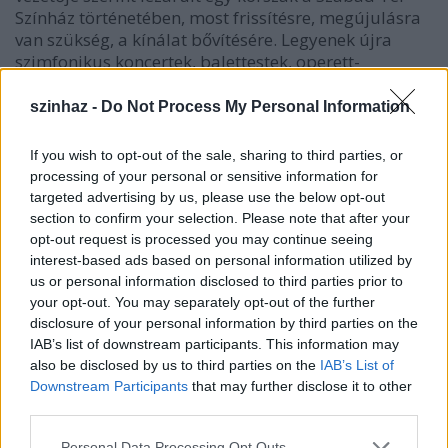
Színház történetében, most frissítésre, megújulásra
van szükség, a kínálat bővítésére. Legyenek újra
szimfonikus koncertek, balettestek, operett-
keresztmetszetek és persze operaelőadások.
Közbevetésünkre elismeri, volt egy-két opera is a
szinhaz -
Do Not Process My Personal Information
Margit-szigeti színpadon az elmúlt években, Koltay
rendezésében, de a választékot minden tekintetben
If you wish to opt-out of the sale, sharing to third parties, or
bővíteni kell. Ehhez számára is reményeket kelt Bán
processing of your personal or sensitive information for
Teodóra pályázata és eddigi munkája, mert
targeted advertising by us, please use the below opt-out
elismertté vált a Budafest sikeres szervezésében. Az
section to confirm your selection. Please note that after your
elnök megerősíti: az öt pályázó közül a felkért
opt-out request is processed you may continue seeing
szakmai zsűri Bán és Koltay tervét tartotta
interest-based ads based on personal information utilized by
alkalmasnak.
us or personal information disclosed to third parties prior to
your opt-out. You may separately opt-out of the further
Hivatkozunk a Koltay által megszellőztetett magyar
disclosure of your personal information by third parties on the
Bayreuth elképzelésre, amelyet a leköszönő igazgató
IAB’s list of downstream participants. This information may
also be disclosed by us to third parties on the
IAB’s List of
a felújítás után gondolt megvalósítani. Körmendy
Downstream Participants
that may further disclose it to other
ezt az elképzelést hangzatos szlogennak tartja, nem
third parties.
mélyebb értelmű tervnek.  Bayreuth vonzereje
Wagnerre, mint ahogy Salzburgé Mozartra épül, és
Please note that this website/app uses one or more Google
Personal Data Processing Opt Outs