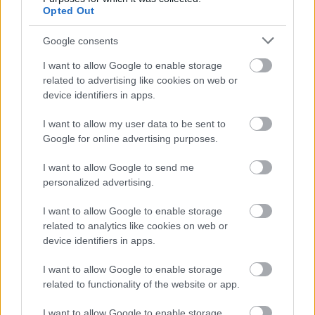
Egészségével azonban nem volt semmi gond, hangja
Opted Out
meg csak fényesedett, erősödött. 1823-ban
Kolozsvárra került, ahol megszervezte az
Google consents
operatársulatot, és sikerre vitte a magyar nyelvű
operaéneklést. A Sevillai borbély előadásán
I want to allow Google to enable storage
valósággal tombolt a közönség. Ezután, ha a színház
related to advertising like cookies on web or
device identifiers in apps.
pénzügyi gondokkal küszködött, csak Rossini
vígoperáját kellett műsorra tűzni, és a kiapadt
I want to allow my user data to be sent to
kasszába dőlt a pénz.
Google for online advertising purposes.
Kolozsvár után Kassa következett, 1837-ben pedig a
I want to allow Google to send me
Pesti Magyar Színházhoz szerződött. A társulatban ő
personalized advertising.
kapta a legmagasabb gázsit, - úgy érezte, nem
érdemtelenül. A pusmogás azonban megindult: az
I want to allow Google to enable storage
intrikusok szerint Dérynét túlbecsülik, nem
related to analytics like cookies on web or
kőszínházba való, igazi területe a kóborlás.
device identifiers in apps.
Népszerűsége valóban csökkent, keveset volt a
színpadon, megalázó helyzetek egész sorát kellett
I want to allow Google to enable storage
elviselnie, a közönség pedig szó nélkül tűrte, hogy
related to functionality of the website or app.
egykori szeme fényét lehetetlenné tegyék.
Elkedvetlenedve vidékre vonult. Kassán, Kolozsváron,
I want to allow Google to enable storage