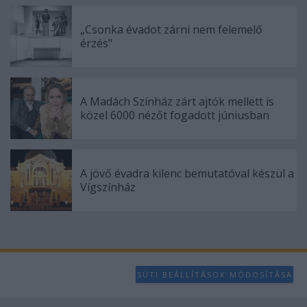
„Csonka évadot zárni nem felemelő
érzés"
A Madách Színház zárt ajtók mellett is
közel 6000 nézőt fogadott júniusban
A jövő évadra kilenc bemutatóval készül a
Vígszínház
SÜTI BEÁLLÍTÁSOK MÓDOSÍTÁSA