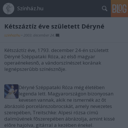
Színház.hu
Kétszáztíz éve született Déryné
szinhazhu
•
2003. december 24.
Kétszáztíz éve, 1793. december 24-én született
Déryné Széppataki Róza, az elsõ magyar
operaénekesnõ, a vándorszínészet korának
legnépszerûbb színésznõje.
Déryné Széppataki Róza még életében
legenda lett. Magyarországon bizonyosan
kevesen vannak, akik ne ismernék az õt
ábrázoló porcelánszobrocskát, amely nevezetes
szerepében, Treitschke: Alpesi rózsa címû
dalmûvének fõszerepében ábrázolja, amint kissé
elõre hajolva, gitárral a kezében énekel.