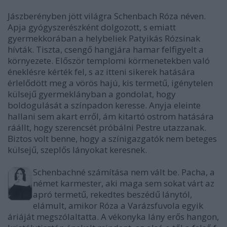
Jászberényben jött világra Schenbach Róza néven.
Apja gyógyszerészként dolgozott, s emiatt
gyermekkorában a helybeliek Patyikás Rózsinak
hívták. Tiszta, csengő hangjára hamar felfigyelt a
környezete. Először templomi körmenetekben való
éneklésre kérték fel, s az itteni sikerek hatására
érlelődött meg a vörös hajú, kis termetű, igénytelen
külsejű gyermeklányban a gondolat, hogy
boldogulását a színpadon keresse. Anyja eleinte
hallani sem akart erről, ám kitartó ostrom hatására
ráállt, hogy szerencsét próbálni Pestre utazzanak.
Biztos volt benne, hogy a színigazgatók nem beteges
külsejű, szeplős lányokat keresnek.
Schenbachné számítása nem vált be. Pacha, a
német karmester, aki maga sem sokat várt az
apró termetű, rekedtes beszédű lánytól,
elámult, amikor Róza a Varázsfuvola egyik
áriáját megszólaltatta. A vékonyka lány erős hangon,