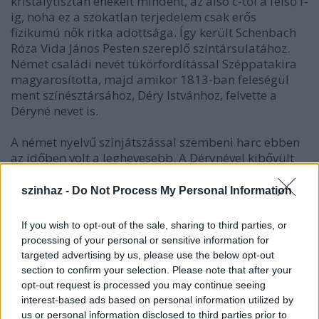
kristálytisztán énekelt mindent, az alsó c-től a felső f-
ig, noha ez a szokatlan terjedelem csak erős
fizikumú nők ritka adottsága. Így került Schenbach
Róza Vida János Pesten szereplő színtársulatához.
Német családi nevét tükörfordítással Széppatakira
magyarosította, majd amikor 1813-ban feleségül
ment színésztársához, Déry Istvánhoz, felvette a
Déryné nevet is.
A német nyelvű színjátszással szembeni harc ebben
az időben volt a leghevesebb. A Dérynével kibővült
magyar társulat egyszerre műsorára tűzhetett olyan
darabokat is, amelyeket addig énekesnő hiányában
szinhaz -
Do Not Process My Personal Information
kénytelenek voltak félretenni, s ez azért volt nagy szó,
mert a német színjátszók főként a dalt használták
If you wish to opt-out of the sale, sharing to third parties, or
csalogatónak a magyar teátristákkal szemben.
processing of your personal or sensitive information for
Széppataki Róza bebizonyította, hogy magyarsága
targeted advertising by us, please use the below opt-out
nem csak névleges, a nyelvért a legkitartóbban
section to confirm your selection. Please note that after your
harcolók között szinte hitvallóvá vált. Férje, a
opt-out request is processed you may continue seeing
közepes tehetségű Déry István számára azonban
interest-based ads based on personal information utilized by
nem a nemzet szolgálata volt az elsőrendű feladat.
us or personal information disclosed to third parties prior to