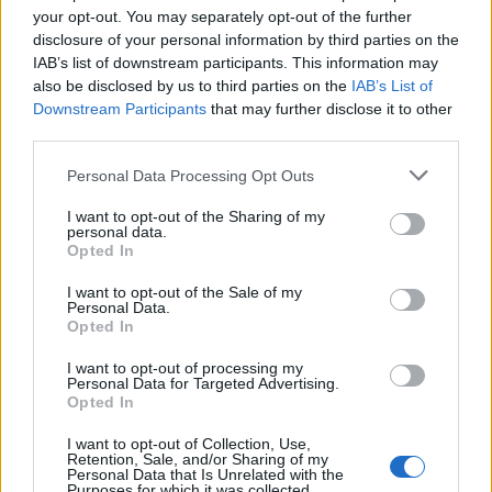
Arra akarta rávenni a feleségét, hogy vonuljanak el
your opt-out. You may separately opt-out of the further
Vida János vidéki birtokára tiszttartónak.
disclosure of your personal information by third parties on the
IAB’s list of downstream participants. This information may
also be disclosed by us to third parties on the
Déryné ellenállt, s különvált férjétől. 1815-ben
IAB’s List of
Downstream Participants
that may further disclose it to other
került Miskolcra kocsiszíni előadásokra , s
third parties.
énekbetéteivel négy évig tartotta társulatában
a lelket. Gyakran megtörtént, hogy a közönség
Please note that this website/app uses one or more Google
Personal Data Processing Opt Outs
soraiból felkiabáltak a színpadra: Déryné énekeljen,
services and may gather and store information including but
s akkor ő, megszakítva a prózai előadást , dalra
not limited to your visit or usage behaviour. You may click to
I want to opt-out of the Sharing of my
fakadt. Miskolc után Pozsony következett, majd
personal data.
grant or deny consent to Google and its third-party tags to
Opted In
diadalok sorozata Sopronban, Szombathelyen,
use your data for below specified purposes in below Google
Kőszegen, Győrben, Zalaegerszegen, Egerben. Szinte
consent section.
I want to opt-out of the Sale of my
nem volt olyan helye az országnak, ahol fel ne lépett
Personal Data.
Opted In
volna, s ahol megjelent, lázba hozta még a
legközönyösebbeket is, hatalmas megmozdulást
I want to opt-out of processing my
keltve a magyar nyelv iránt.
Personal Data for Targeted Advertising.
Opted In
Mai szemmel is csodálatraméltó, hogy törékeny
I want to opt-out of Collection, Use,
fizikuma ellenére hogyan bírta a gyakori
Retention, Sale, and/or Sharing of my
utazásokkal járó nem csekély fáradalmakat.
Personal Data that Is Unrelated with the
Purposes for which it was collected.