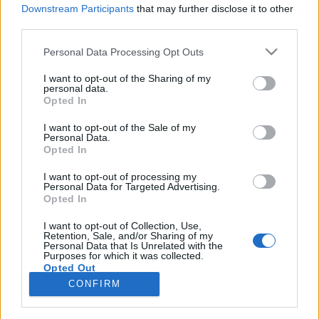
foglalkoztatják Garas Dezsőt Budapest (ballos
Downstream Participants
that may further disclose it to other
Zsuzsa) - A tévénézőknek hatalmas szerencséjük van:
third parties.
alighanem még azok is ismerik az egyik legnagyobb
magyar színész, Garas Dezső arcát, szerteágazó
Please note that this website/app uses one or more Google
Personal Data Processing Opt Outs
művészetét, akik soha egyetlen színházban nem
services and may gather and store information including but
látták…
not limited to your visit or usage behaviour. You may click to
I want to opt-out of the Sharing of my
personal data.
grant or deny consent to Google and its third-party tags to
Opted In
use your data for below specified purposes in below Google
Két fiatalember a három nõvér
consent section.
I want to opt-out of the Sale of my
Personal Data.
szinhazhu
•
2003. március 12.
Opted In
I want to opt-out of processing my
Nemcsak a három nővért, hanem a Csehov-színmű
Personal Data for Targeted Advertising.
többi szereplőjét is két fiatalember játszsza: Hernádi
Opted In
Csaba és Lerch Tamás. Természetesen ók az előadás
létrehozói is, mármint ami az ügy művészi részét
I want to opt-out of Collection, Use,
Retention, Sale, and/or Sharing of my
illeti. Rajtuk kívül részese a produkciónak a Szkéné
Personal Data that Is Unrelated with the
Színház, a Soros Alapítvány, a Fővárosi…
Purposes for which it was collected.
Opted Out
CONFIRM
Google consents