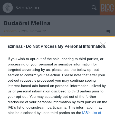
Színház.hu
Budaörsi Melina
szinhazhu
•
2003. március 12.
NSZ  2003. március 12.  Szerző: R. V. Kincses Veronika
szinhaz -
Do Not Process My Personal Information
lesz a legközelebbi vendége a Budaörsi Játékszín
hagyományos, Cappuccino este 8-kor című
If you wish to opt-out of the sale, sharing to third parties, or
rendezvényének. Az operaénekesnővel március 14-
processing of your personal or sensitive information for
én a közösségi házban (Lévai u. 34.) Éless Béla
targeted advertising by us, please use the below opt-out
direktor beszélget; a jegyek ára a csésze kapucsínót
section to confirm your selection. Please note that after your
is…
opt-out request is processed you may continue seeing
interest-based ads based on personal information utilized by
Garasos tragédia a Nemzetiben
us or personal information disclosed to third parties prior to
szinhazhu
•
2003. március 12.
your opt-out. You may separately opt-out of the further
disclosure of your personal information by third parties on the
IAB’s list of downstream participants. This information may
Mostanában is az örök érvényű emberi drámák
also be disclosed by us to third parties on the
IAB’s List of