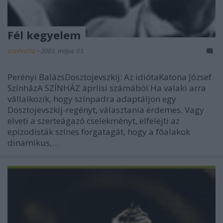
Fél kegyelem
szinhazhu
•
2003. május 03.
Perényi BalázsDosztojevszkij: Az idiótaKatona József
SzínházA SZÍNHÁZ áprlisi számából Ha valaki arra
vállalkozik, hogy színpadra adaptáljon egy
Dosztojevszkij-regényt, választania érdemes. Vagy
elveti a szerteágazó cselekményt, elfelejti az
epizodisták színes forgatagát, hogy a fõalakok
dinamikus,…