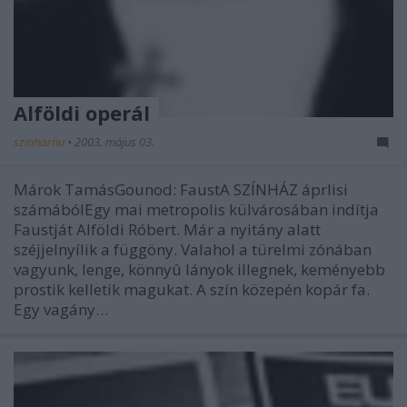
Alföldi operál
szinhazhu
•
2003. május 03.
Márok TamásGounod: FaustA SZÍNHÁZ áprlisi
számábólEgy mai metropolis külvárosában indítja
Faustját Alföldi Róbert. Már a nyitány alatt
széjjelnyílik a függöny. Valahol a türelmi zónában
vagyunk, lenge, könnyû lányok illegnek, keményebb
prostik kelletik magukat. A szín közepén kopár fa.
Egy vagány…