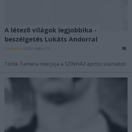
A létezõ világok legjobbika -
beszélgetés Lukáts Andorral
szinhazhu
•
2003. május 03.
Török Tamara interjúja a SZÍNHÁZ áprlisi számából