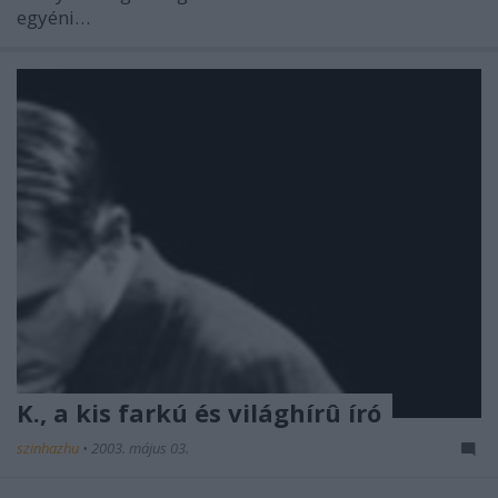
egyéni…
K., a kis farkú és világhírû író
szinhazhu
•
2003. május 03.