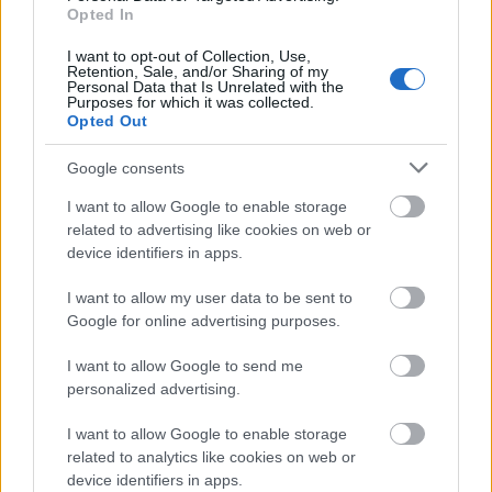
Opted In
I want to opt-out of Collection, Use,
Retention, Sale, and/or Sharing of my
Personal Data that Is Unrelated with the
Purposes for which it was collected.
Opted Out
Google consents
A láthatatlan hõs
I want to allow Google to enable storage
szinhazhu
•
2003. május 03.
related to advertising like cookies on web or
device identifiers in apps.
Szántó JuditCsehov: IvanovSzigligeti Színház,
I want to allow my user data to be sent to
SzolnokA SZÍNHÁZ áprlisi számábólA mûsorfüzet
Google for online advertising purposes.
tanúsága szerint ez a szolnoki Szigligeti Színház
tizedik Csehov-elõadása, Telihay Péternek pedig az
I want to allow Google to send me
ötödik (Szolnokon az elsõ) Csehov-rendezése; a
personalized advertising.
produkció tehát két halmaz közös része, szaknyelven
szólva…
I want to allow Google to enable storage
related to analytics like cookies on web or
device identifiers in apps.