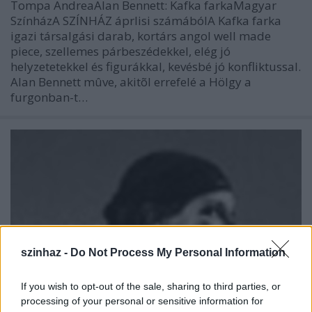
Tompa AndreaAlan Bennett: Kafka farkaMagyar
SzínházA SZÍNHÁZ áprlisi számábólA Kafka farka
igazi társalgási darab, kortárs angol well made
piece, szellemes párbeszédekkel, elég jó
helyzetetekkel és figurákkal, kevésbé jó konfliktussal.
Alan Bennett mûve, akitõl errefelé a Hölgy a
furgonban-t…
szinhaz -
Do Not Process My Personal Information
If you wish to opt-out of the sale, sharing to third parties, or
processing of your personal or sensitive information for