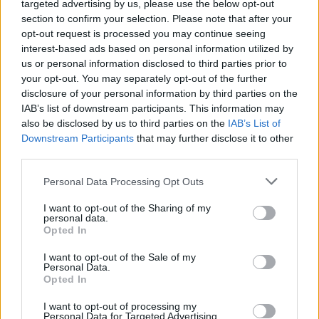
targeted advertising by us, please use the below opt-out
section to confirm your selection. Please note that after your
Kezdetek és végek
opt-out request is processed you may continue seeing
interest-based ads based on personal information utilized by
szinhazhu
•
2003. május 03.
us or personal information disclosed to third parties prior to
your opt-out. You may separately opt-out of the further
Urbán BalázsGarcía Marquez-Schwajda: Száz év
disclosure of your personal information by third parties on the
magányGárdonyi Géza Színház, EgerA SZÍNHÁZ
IAB’s list of downstream participants. This information may
áprlisi számából Ha versenyt rendeznének a
also be disclosed by us to third parties on the
IAB’s List of
világirodalom legkevésbé színpadra adaptálható
Downstream Participants
that may further disclose it to other
regénye címért, García Marquez remeke minden
third parties.
bizonnyal az élbolyban végezne. A több emberöltõn
Please note that this website/app uses one or more Google
Personal Data Processing Opt Outs
átívelõ,…
services and may gather and store information including but
not limited to your visit or usage behaviour. You may click to
I want to opt-out of the Sharing of my
personal data.
grant or deny consent to Google and its third-party tags to
Opted In
use your data for below specified purposes in below Google
consent section.
I want to opt-out of the Sale of my
Personal Data.
Opted In
I want to opt-out of processing my
Personal Data for Targeted Advertising.