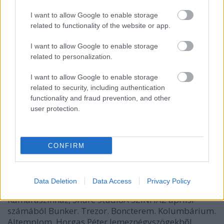
I want to allow Google to enable storage
related to functionality of the website or app.
I want to allow Google to enable storage
related to personalization.
I want to allow Google to enable storage
related to security, including authentication
functionality and fraud prevention, and other
user protection.
Fémkamra
CONFIRM
szinhazhu
•
2003. május 03.
Data Deletion
Data Access
Privacy Policy
Tarján TamásNémeth Ákos: HaszonvágyBudapesti
Kamaraszínház, Shure StúdióA SZÍNHÁZ áprlisi
számából Bunker. Trezor. Boncterem. Kolumbárium.
Altemplom. Horgas Péter lemeznégyszögekbõl