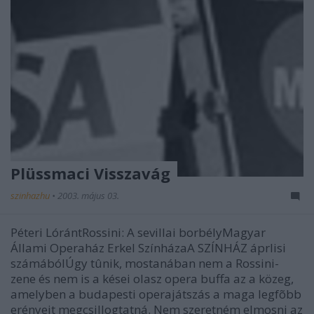
Plüssmaci Visszavág
szinhazhu
•
2003. május 03.
Péteri LórántRossini: A sevillai borbélyMagyar
Állami Operaház Erkel SzínházaA SZÍNHÁZ áprlisi
számábólÚgy tûnik, mostanában nem a Rossini-
zene és nem is a kései olasz opera buffa az a közeg,
amelyben a budapesti operajátszás a maga legfõbb
erényeit megcsillogtatná. Nem szeretném elmosni az