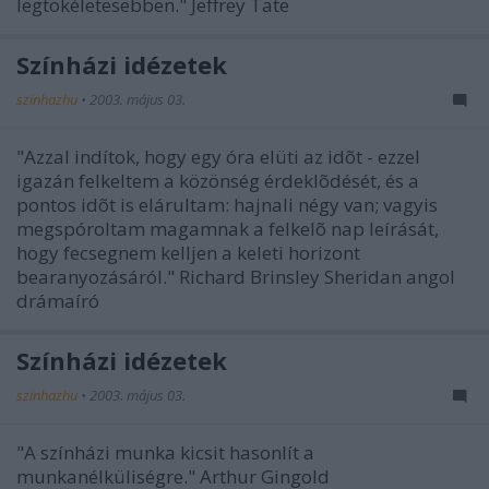
legtökéletesebben." Jeffrey Tate
Színházi idézetek
szinhazhu
•
2003. május 03.
"Azzal indítok, hogy egy óra elüti az idõt - ezzel
igazán felkeltem a közönség érdeklõdését, és a
pontos idõt is elárultam: hajnali négy van; vagyis
megspóroltam magamnak a felkelõ nap leírását,
hogy fecsegnem kelljen a keleti horizont
bearanyozásáról." Richard Brinsley Sheridan angol
drámaíró
Színházi idézetek
szinhazhu
•
2003. május 03.
"A színházi munka kicsit hasonlít a
munkanélküliségre." Arthur Gingold