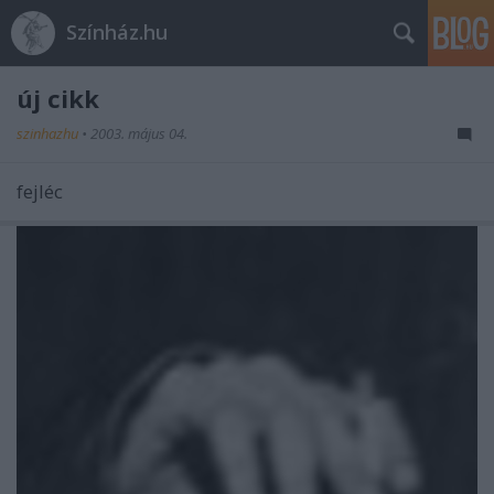
Színház.hu
új cikk
szinhazhu
•
2003. május 04.
fejléc