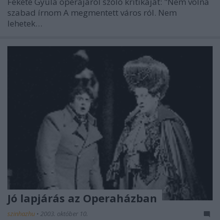
Fekete Gyula operájáról szóló kritikáját: "Nem volna
szabad írnom A megmentett város ról. Nem
lehetek…
Jó lapjárás az Operaházban
szinhazhu
•
2003. október 10.