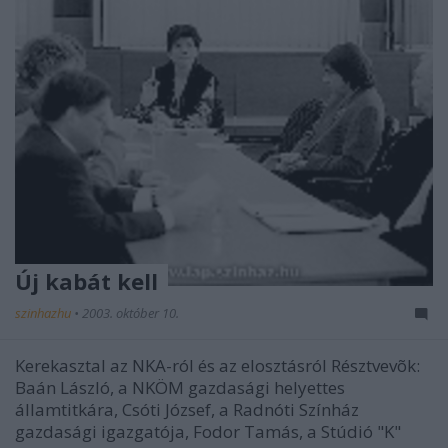
Új kabát kell
szinhazhu
•
2003. október 10.
Kerekasztal az NKA-ról és az elosztásról Résztvevõk:
Baán László, a NKÖM gazdasági helyettes
államtitkára, Csóti József, a Radnóti Színház
gazdasági igazgatója, Fodor Tamás, a Stúdió "K"