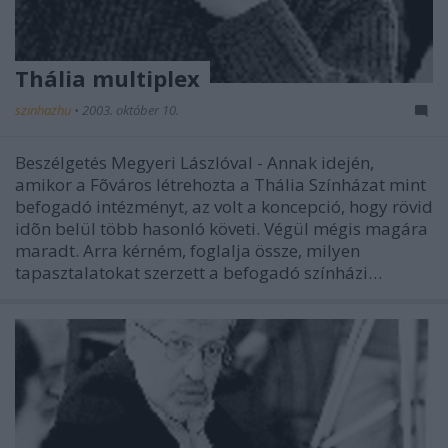
Thália multiplex
szinhazhu
•
2003. október 10.
Beszélgetés Megyeri Lászlóval - Annak idején,
amikor a Fõváros létrehozta a Thália Színházat mint
befogadó intézményt, az volt a koncepció, hogy rövid
idõn belül több hasonló követi. Végül mégis magára
maradt. Arra kérném, foglalja össze, milyen
tapasztalatokat szerzett a befogadó színházi…