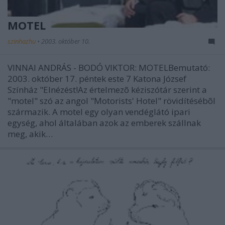
MOTEL
szinhazhu
•
2003. október 10.
VINNAI ANDRÁS - BODÓ VIKTOR: MOTELBemutató:
2003. október 17. péntek este 7 Katona József
Színház "Elnézést!Az értelmezõ kéziszótár szerint a
"motel" szó az angol "Motorists' Hotel" rövidítésébõl
származik. A motel egy olyan vendéglátó ipari
egység, ahol általában azok az emberek szállnak
meg, akik…