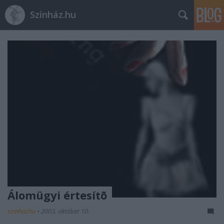
Színház.hu
Álomügyi értesítõ
szinhazhu
•
2003. október 10.