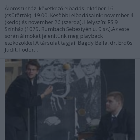
Álomszínház: következõ elõadás: október 16
(csütörtök). 19.00. Késõbbi elõadásaink: november 4
(kedd) és november 26 (szerda). Helyszín: RS 9
Színház (1075. Rumbach Sebestyén u. 9 sz.).Az este
során álmokat jelenítünk meg playback
eszközökkel.A társulat tagjai: Bagdy Bella, dr. Erdõs
Judit, Fodor…