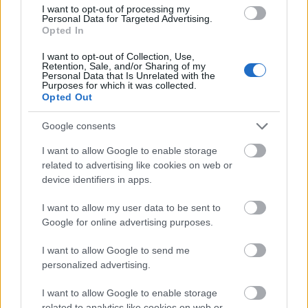
vasút - pályaudvar, váróterem, vonatfülke - mintha
I want to opt-out of processing my
erre a célra teremtõdött volna), belevetnek két-
Personal Data for Targeted Advertising.
három, legtöbbször átlagos, de azért nem unalmas…
Opted In
I want to opt-out of Collection, Use,
Retention, Sale, and/or Sharing of my
Personal Data that Is Unrelated with the
Purposes for which it was collected.
Opted Out
Google consents
I want to allow Google to enable storage
related to advertising like cookies on web or
device identifiers in apps.
I want to allow my user data to be sent to
Google for online advertising purposes.
I want to allow Google to send me
personalized advertising.
Taposs, taposs!
I want to allow Google to enable storage
szinhazhu
•
2003. október 10.
related to analytics like cookies on web or