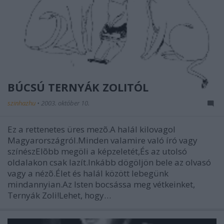
BÚCSÚ TERNYÁK ZOLITÓL
szinhazhu
•
2003. október 10.
Ez a rettenetes üres mezõ.A halál kilovagol
Magyarországról.Minden valamire való író vagy
színészElõbb megöli a képzeletét,És az utolsó
oldalakon csak lazít.Inkább dögöljön bele az olvasó
vagy a nézõ.Élet és halál között lebegünk
mindannyian.Az Isten bocsássa meg vétkeinket,
Ternyák Zoli!Lehet, hogy…