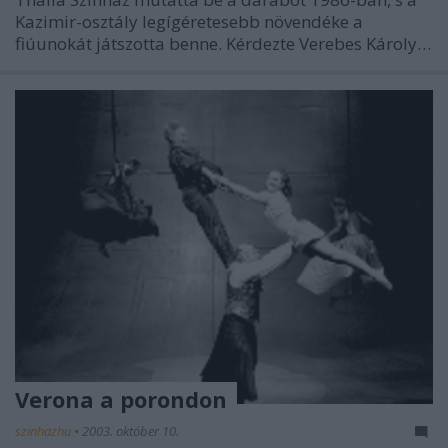
Kazimir-osztály legígéretesebb növendéke a
fiúunokát játszotta benne. Kérdezte Verebes Károly…
Verona a porondon
szinhazhu
•
2003. október 10.