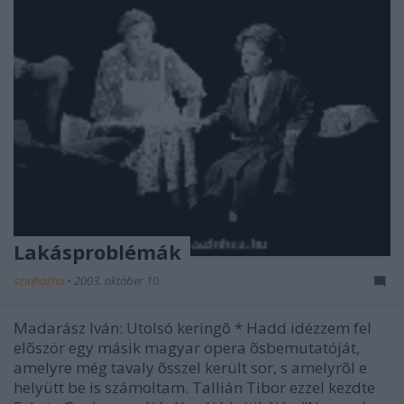
Lakásproblémák
szinhazhu
•
2003. október 10.
Madarász Iván: Utolsó keringõ * Hadd idézzem fel
elõször egy másik magyar opera õsbemutatóját,
amelyre még tavaly õsszel került sor, s amelyrõl e
helyütt be is számoltam. Tallián Tibor ezzel kezdte