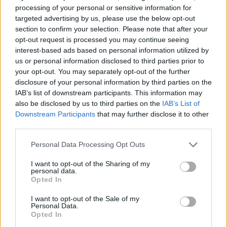
processing of your personal or sensitive information for
targeted advertising by us, please use the below opt-out
section to confirm your selection. Please note that after your
opt-out request is processed you may continue seeing
interest-based ads based on personal information utilized by
us or personal information disclosed to third parties prior to
your opt-out. You may separately opt-out of the further
disclosure of your personal information by third parties on the
IAB’s list of downstream participants. This information may
also be disclosed by us to third parties on the
IAB’s List of
Downstream Participants
that may further disclose it to other
third parties.
Please note that this website/app uses one or more Google
Personal Data Processing Opt Outs
Lektûr, tupírozva
services and may gather and store information including but
not limited to your visit or usage behaviour. You may click to
I want to opt-out of the Sharing of my
szinhazhu
•
2003. október 10.
personal data.
grant or deny consent to Google and its third-party tags to
Opted In
use your data for below specified purposes in below Google
Samuel Benchetrit: A párizsi gyors A franciák ebben
consent section.
I want to opt-out of the Sale of my
a mûfajban páratlanok. Kiszemelnek egy, váratlan
Personal Data.
Opted In
alkalmi találkozásokra alkalmas helyszínt (és a