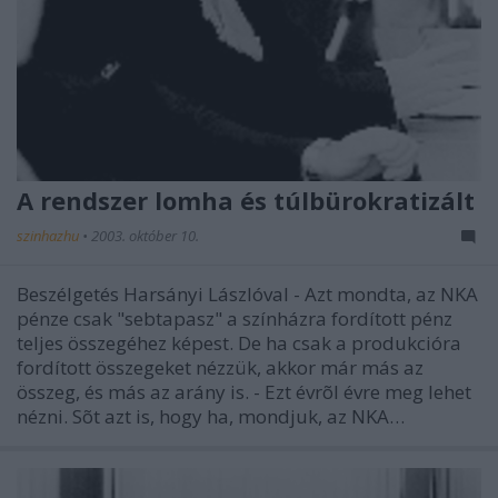
A rendszer lomha és túlbürokratizált
szinhazhu
•
2003. október 10.
Beszélgetés Harsányi Lászlóval - Azt mondta, az NKA
pénze csak "sebtapasz" a színházra fordított pénz
teljes összegéhez képest. De ha csak a produkcióra
fordított összegeket nézzük, akkor már más az
összeg, és más az arány is. - Ezt évrõl évre meg lehet
nézni. Sõt azt is, hogy ha, mondjuk, az NKA…