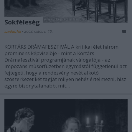
Sokféleség
szinhazhu
•
2003. október 10.
KORTÁRS DRÁMAFESZTIVÁL A kritikai élet három
prominens képviselõje - mint a Kortárs
Drámafesztivál programjának válogatója - az
impozáns mûsorfüzetben egymástól függetlenül azt
fejtegeti, hogy a rendezvény nevét alkotó
szószerkezet két tagját milyen nehéz értelmezni, hisz
egyre bizonytalanabb, mit…