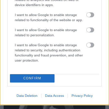
device identifiers in apps.
Baráthy György: Algebra Az Algebra látlelet.
Magyarország, 2003. Huszonévesen már látszanak a
I want to allow Google to enable storage
bomlás jelei mindenkin, szellemileg, fizikailag és
related to functionality of the website or app.
morálisan: kinek mi jutott. Itt a "gyõztesek" - a pénz,
a népszerûség, a karrier vagy a család illúziójába
I want to allow Google to enable storage
kapaszkodók - nem kevésbé torzak, mint az ócska…
related to personalization.
I want to allow Google to enable storage
related to security, including authentication
functionality and fraud prevention, and other
user protection.
CONFIRM
Data Deletion
Data Access
Privacy Policy