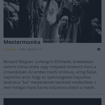
Mestermunka
szinhazhu
•
2003. október 10.
Richard Wagner: Lohengrin Elhihetik, kivételesen
semmi irónia (tréfa vagy mélyebb értelem) nincs a
címadásban. Az ember (nézõ, kritikus), amíg fiatal,
hajlamos arra, hogy az újdonságokat hajszolva
lenézze a "kis" mestereknek becézett rendezõket, s
nem hallgat Hans Sachs szózatára abból a másik…