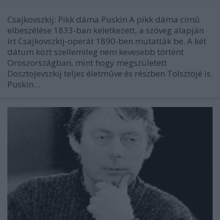
Csajkovszkij: Pikk dáma Puskin A pikk dáma címû
elbeszélése 1833-ban keletkezett, a szöveg alapján
írt Csajkovszkij-operát 1890-ben mutatták be. A két
dátum közt szellemileg nem kevesebb történt
Oroszországban, mint hogy megszületett
Dosztojevszkij teljes életmûve és részben Tolsztojé is.
Puskin…