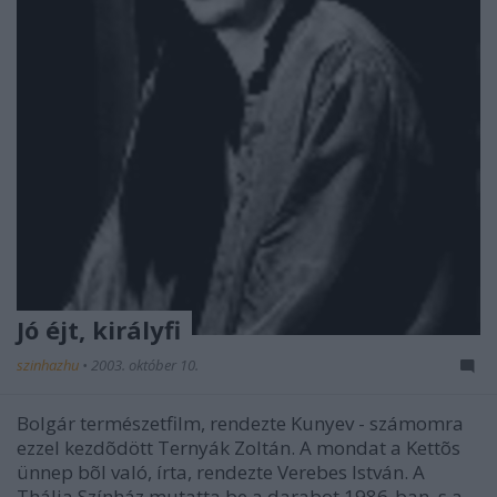
Jó éjt, királyfi
szinhazhu
•
2003. október 10.
Bolgár természetfilm, rendezte Kunyev - számomra
ezzel kezdõdött Ternyák Zoltán. A mondat a Kettõs
ünnep bõl való, írta, rendezte Verebes István. A
Thália Színház mutatta be a darabot 1986-ban, s a