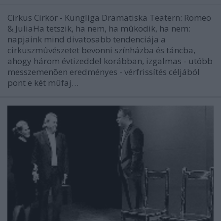
Cirkus Cirkör - Kungliga Dramatiska Teatern: Romeo
& JuliaHa tetszik, ha nem, ha mûködik, ha nem:
napjaink mind divatosabb tendenciája a
cirkuszmûvészetet bevonni színházba és táncba,
ahogy három évtizeddel korábban, izgalmas - utóbb
messzemenõen eredményes - vérfrissítés céljából
pont e két mûfaj…