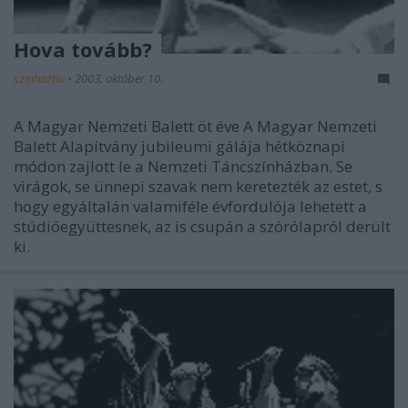
Hova tovább?
szinhazhu
•
2003. október 10.
A Magyar Nemzeti Balett öt éve A Magyar Nemzeti
Balett Alapítvány jubileumi gálája hétköznapi
módon zajlott le a Nemzeti Táncszínházban. Se
virágok, se ünnepi szavak nem keretezték az estet, s
hogy egyáltalán valamiféle évfordulója lehetett a
stúdióegyüttesnek, az is csupán a szórólapról derült
ki.