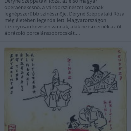
Déryné Széppataki Róza, az elsõ magyar
operaénekesnõ, a vándorszínészet korának
legnépszerûbb színésznõje. Déryné Széppataki Róza
még életében legenda lett. Magyarországon
bizonyosan kevesen vannak, akik ne ismernék az õt
ábrázoló porcelánszobrocskát,…