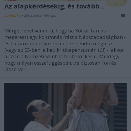
Az alapkérdésekig, és tovább...
szinhazhu
•
2003. december 23.
Mérget lehet venni rá, hogy ha Koltai Tamás
megereszt egy kolumnás írást a Népszabadságban -
és határozott idõközönként ezt rendre megteszi
(vagy az ÉS-ben, a heti kritikapenzumán túl) -, akkor
abban a Nemzeti Színház terítékre kerül. Mindegy,
hogy milyen összefüggésben, de biztosan.Forrás:
Observer