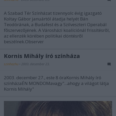
A Szabad Tér Színházat tizennyolc évig igazgató
Koltay Gábor januártól átadja helyét Bán
Teodórának, a Budafest és a Szilveszteri Operabál
fõszervezõjének. A Városházi koalíciónál frissítésrõl,
az ellenzék körében politikai döntésrõl
beszélnek.Observer
Kornis Mihály író színháza
szinhazhu
•
2003. december 23.
2003. december 27., este 8 óraKornis Mihály író
színházaÉN MONDOMavagy"...ahogy a világot látja
Kornis Mihály"