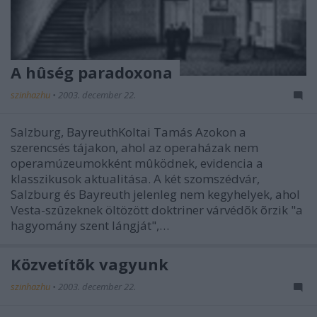
A hûség paradoxona
szinhazhu
•
2003. december 22.
Salzburg, BayreuthKoltai Tamás Azokon a
szerencsés tájakon, ahol az operaházak nem
operamúzeumokként mûködnek, evidencia a
klasszikusok aktualitása. A két szomszédvár,
Salzburg és Bayreuth jelenleg nem kegyhelyek, ahol
Vesta-szûzeknek öltözött doktriner várvédõk õrzik "a
hagyomány szent lángját",…
Közvetítõk vagyunk
szinhazhu
•
2003. december 22.