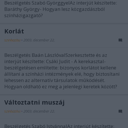
Beszélgetés Szabó GyörggyelAz interjút készítette:
Baráthy György- Hogyan lesz közgazdászból
színházigazgató?
Korlát
szinhazhu
•
2003. december 22.
Beszélgetés Baán LászlóvalSzerkesztette és az
interjút készítette: Csáki Judit - A kerekasztal-
beszélgetésen említette: bizonyos korlátot kellene
állítani a színházi intézmények elé, hogy biztosítani
lehessen az alternatív társulatok mûködését.
Hogyan oldható ez meg a jelenlegi keretek között?
Változtatni muszáj
szinhazhu
•
2003. december 22.
Beszélgetés Szabó IstvánnalAz interjút készítette: