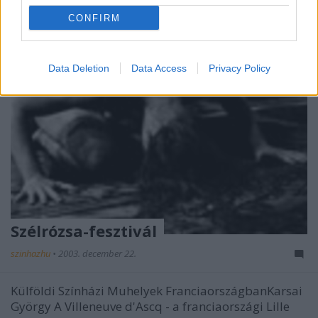
CONFIRM
Data Deletion
Data Access
Privacy Policy
Szélrózsa-fesztivál
szinhazhu
•
2003. december 22.
Külföldi Színházi Muhelyek FranciaországbanKarsai
György A Villeneuve d'Ascq - a franciaországi Lille