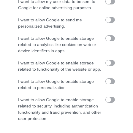
I want to allow my user data to be sent to
A Holnap érkezem címû Pasolini-elõadás a Thália
Google for online advertising purposes.
Régi stúdiójában (Vidéki Színházak Találkozója,
szolnoki vendégjáték, rendezte Alföldi Róbert) az
I want to allow Google to send me
utcán kezdõdik - tudatták a jól értesültek. Valóban
personalized advertising.
álldogáltunk is húsz-huszonöt percet a Nagymezõ
utcai járdán, míg megérkezett egy luxusautó,
I want to allow Google to enable storage
amelybõl…
related to analytics like cookies on web or
device identifiers in apps.
Mûvészek BEUGRÓ-ja az Unióba
I want to allow Google to enable storage
szinhazhu
•
2003. december 22.
related to functionality of the website or app.
I want to allow Google to enable storage
Az Európai Unióhoz csatlakozó országok fesztiválját
related to personalization.
rendezi meg a Merlin Nemzetközi Színház bEUgró
címmel 2004. januárja és májusa között. A
I want to allow Google to enable storage
rendezvénysorozat az Európai Unióhoz csatlakozó
related to security, including authentication
országok kultúrájának bemutatását tûzte ki célul. A
functionality and fraud prevention, and other
programok között színi- és táncelõadások,
user protection.
koncertek,…