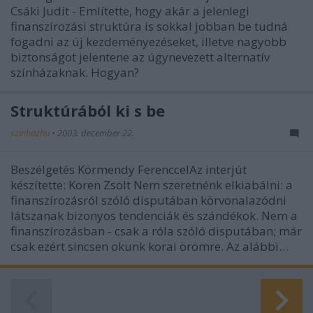
Csáki Judit - Említette, hogy akár a jelenlegi
finanszírozási struktúra is sokkal jobban be tudná
fogadni az új kezdeményezéseket, illetve nagyobb
biztonságot jelentene az úgynevezett alternatív
színházaknak. Hogyan?
Struktúrából ki s be
szinhazhu
•
2003. december 22.
Beszélgetés Körmendy FerenccelAz interjút
készítette: Koren Zsolt Nem szeretnénk elkiabálni: a
finanszírozásról szóló disputában körvonalazódni
látszanak bizonyos tendenciák és szándékok. Nem a
finanszírozásban - csak a róla szóló disputában; már
csak ezért sincsen okunk korai örömre. Az alábbi…