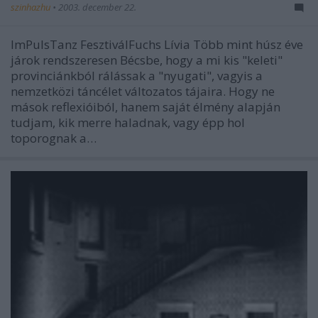
szinhazhu
•
2003. december 22.
ImPulsTanz FesztiválFuchs Lívia Több mint húsz éve
járok rendszeresen Bécsbe, hogy a mi kis "keleti"
provinciánkból rálássak a "nyugati", vagyis a
nemzetközi táncélet változatos tájaira. Hogy ne
mások reflexióiból, hanem saját élmény alapján
tudjam, kik merre haladnak, vagy épp hol
toporognak a…