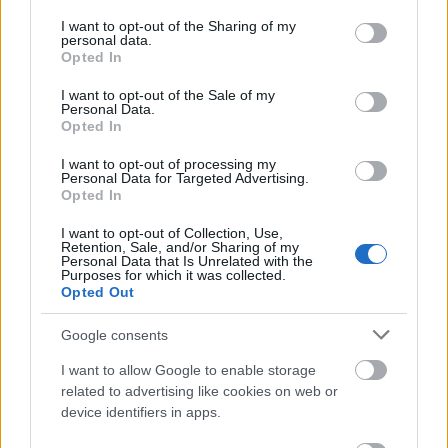
services and may gather and store information including but
év…
not limited to your visit or usage behaviour. You may click to
I want to opt-out of the Sharing of my
personal data.
grant or deny consent to Google and its third-party tags to
Opted In
use your data for below specified purposes in below Google
consent section.
I want to opt-out of the Sale of my
Personal Data.
Opted In
I want to opt-out of processing my
Personal Data for Targeted Advertising.
Opted In
I want to opt-out of Collection, Use,
Retention, Sale, and/or Sharing of my
Personal Data that Is Unrelated with the
Purposes for which it was collected.
Opted Out
Google consents
A pont a j-n, avagy kint és bent
I want to allow Google to enable storage
related to advertising like cookies on web or
szinhazhu
•
2003. december 22.
device identifiers in apps.