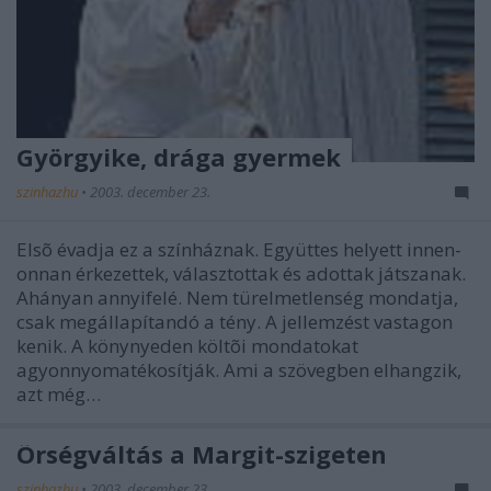
Györgyike, drága gyermek
szinhazhu
•
2003. december 23.
Elsõ évadja ez a színháznak. Együttes helyett innen-
onnan érkezettek, választottak és adottak játszanak.
Ahányan annyifelé. Nem türelmetlenség mondatja,
csak megállapítandó a tény. A jellemzést vastagon
kenik. A könynyeden költõi mondatokat
agyonnyomatékosítják. Ami a szövegben elhangzik,
azt még…
Õrségváltás a Margit-szigeten
szinhazhu
•
2003. december 23.