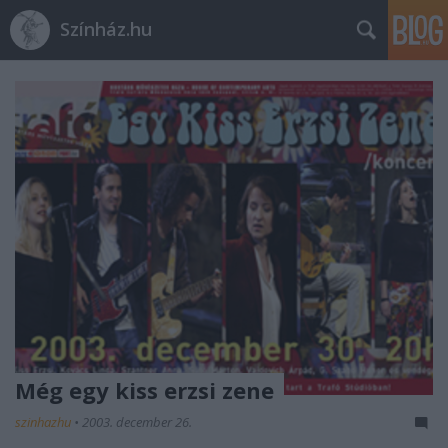
Színház.hu
Még egy kiss erzsi zene
szinhazhu
•
2003. december 26.