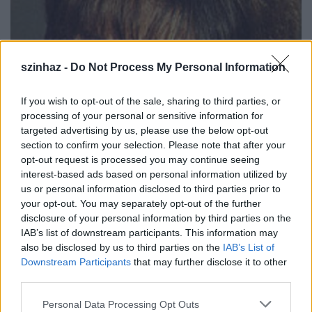
szinhaz -
Do Not Process My Personal Information
If you wish to opt-out of the sale, sharing to third parties, or
processing of your personal or sensitive information for
targeted advertising by us, please use the below opt-out
section to confirm your selection. Please note that after your
opt-out request is processed you may continue seeing
Domján Edit-díj 2003 - Kovács Edit
interest-based ads based on personal information utilized by
us or personal information disclosed to third parties prior to
szinhazhu
•
2003. december 22.
your opt-out. You may separately opt-out of the further
disclosure of your personal information by third parties on the
A Domján Edit alapítvány kuratóriuma az idei
IAB’s list of downstream participants. This information may
Domján Edit-díjat Kovács Edit mûvésznõnek
also be disclosed by us to third parties on the
IAB’s List of
(békéscsabai Jókai Színház) ítélte oda. Az alapítvány
Downstream Participants
that may further disclose it to other
third parties.
célja: Domján Edit nevének, emlékének megõrzése,
és tehetséges fiatal vidéki színésznõk mûvészetének
Please note that this website/app uses one or more Google
Personal Data Processing Opt Outs
elismerése. A mûvészeti díjat évente egyszer, minden