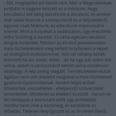
- Sőt, meglepően jól hatott rám. Már a Megszállottak
próbáin is nagyon tetszett az a módszer, hogy
körülbelül két hétig beszélünk a darabról, és amikor
már sokat tudunk a szerepünkről és a helyzetekről,
egyszer csak felállunk, és elkezdünk improvizálni -
ezerrel. Mint a kutyákat a vadászaton, úgy eresztette
előre Schilling a bandát. És néha egészen váratlan
dolgok történtek. Például az én első jelenetemben
Hale tiszteletesként meg kellett hülyítenem a népet
az ördögűző eszközeimmel. Volt ott néhány kellék:
kitömött fácán, kosár, kötél... de ha egy pár zokni lett
volna, abból is varázszoknit kellett volna csinálnom
valahogy. A nép pedig reagált. Természetesen eszük
ágában sem volt alávetni magukat a Hale tiszteletest
gyakorló Gyabronkának, hanem teljes erővel
tiltakoztak, visszalöktek - elképesztő szituációkat
teremtettek. Mindenki az életéért küzdött - három és
fél hónappal a bemutató előtt úgy próbáltak,
mintha bent ülne a közönség, és kezdődne az
előadás. Teljesen lenyűgözött ez az őrületes őserő,