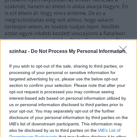
szakmát, hanem az életet is abba akarja hagyni. Én
is ezt éltem át: hogy nincs értelme. De ez a
megrázkódtatás elég volt ahhoz, hogy valami
történjen velem, és tovább tudjak lépni. Később
aztán egyre inkább kezdett visszajönni a fiatalkori
lazaságom. Legközelebb a Bárka Színházban, Tim
Carroll próbáin éreztem azt az önbizalmat, amit a
szinhaz -
Do Not Process My Personal Information
Pinceszínházban vagy a pályám kezdetén: hogy
mindent meg tudok csinálni. Mindenre alkalmas
vagyok. Bármit mondhatnak, megcsinálom - ha nem
If you wish to opt-out of the sale, sharing to third parties, or
processing of your personal or sensitive information for
ma, akkor két hét gyakorlás után. Nem volt kétségem
targeted advertising by us, please use the below opt-out
afelől, hogy ez a pálya vagy a mindenkori szerepem
section to confirm your selection. Please note that after your
nekem való-e.
opt-out request is processed you may continue seeing
interest-based ads based on personal information utilized by
- Hogy kerültél a Bárkára?
us or personal information disclosed to third parties prior to
your opt-out. You may separately opt-out of the further
- Csányi János meghívott az Óriásokba, a következő
disclosure of your personal information by third parties on the
évadra pedig leszerződtem.
IAB’s list of downstream participants. This information may
also be disclosed by us to third parties on the
IAB’s List of
- Nem bántad meg?
Downstream Participants
that may further disclose it to other