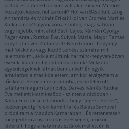
voltak. És a derékhad sem volt akármilyen. Mi most
hozzájuk képest hol tartunk? Hol van Básti Juli, Láng
Annamária és Molnár Erika? Hol van Csomós Mari és
Kulka János? Ugyanazon a szinten, magasabban
vagy lejjebb, mint ahol Básti Lajos, Kálmán György,
Páger Antal, Ruttkai Éva, Sulyok Mária, Major Tamás
vagy Latinovits Zoltán volt? Nem tudom, hogy egy
mai főiskolás vagy kezdő színész számára mit
jelentünk mi, akik elmúltunk harminc-negyven-ötven
évesek. Vajon mit gondolnak rólunk? Mekkora
egyéniségeknek látnak bennünket? Én egyik
ámulatból a másikba estem, amikor elvégeztem a
főiskolát. Bementem a rádióba, és hirtelen ott
találtam magam Latinovits, Darvas Iván és Ruttkai
Éva mellett; kicsit később - szintén a rádióban -
Kállai Feri bácsi azt mondta, hogy "tegezz, kérlek",
közben pedig Feleki Kamill-lal és Balázs Samuval
próbáltam a Madách Kamarában... És rettenetesen
megijedtem a nyolcvanas évek végén, amikor
kiderült, hogy a hatalmas sztárok mellett én is