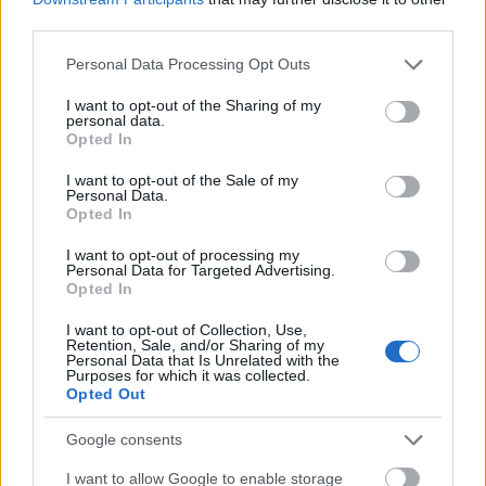
third parties.
- Az utolsó hetektől eltekintve én nagyon jól éreztem
magam ott. Olyan volt, mint egy iszonyú nagy
Please note that this website/app uses one or more Google
Personal Data Processing Opt Outs
szerelem, aztán egy óriási szakítás. Még most sem
services and may gather and store information including but
not limited to your visit or usage behaviour. You may click to
I want to opt-out of the Sharing of my
tudok bemenni abba a házba.
personal data.
grant or deny consent to Google and its third-party tags to
Opted In
use your data for below specified purposes in below Google
- Annyifélét játszol, hogy szinte úgy tűnik:
consent section.
színészként kifejezetten jót tett neked, hogy eljöttél a
I want to opt-out of the Sale of my
Personal Data.
Bárkáról.
Opted In
- Tényleg jól alakult a tavalyi évad: hat darabban
I want to opt-out of processing my
Personal Data for Targeted Advertising.
játszottam, négy különböző társulattal, közel két
Opted In
hónapig turnéztam Franciaországban a
Krétakörrel... De nemcsak az elmúlt év, hanem az
I want to opt-out of Collection, Use,
elmúlt bő évtized is tanúsítja: lehet úgy orientálódni,
Retention, Sale, and/or Sharing of my
Personal Data that Is Unrelated with the
hogy az ember végül eljusson ahhoz, ami igazán
Purposes for which it was collected.
vonzza és érdekli, és közben nem kell feladnia az
Opted Out
elveit és a személyiségét sem. Szerintem mozgunk,
nyitunk, nézünk, tartunk valami felé, közben pedig
Google consents
folyton érdeklődő tekintetek jönnek felénk a világból.
I want to allow Google to enable storage