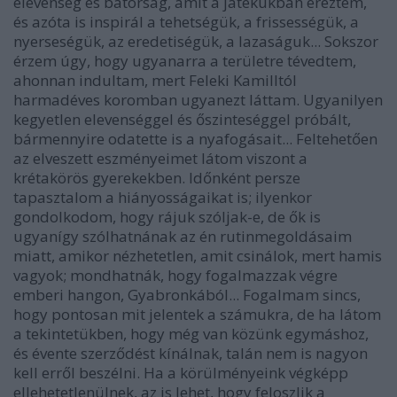
elevenség és bátorság, amit a játékukban éreztem,
és azóta is inspirál a tehetségük, a frissességük, a
nyerseségük, az eredetiségük, a lazaságuk... Sokszor
érzem úgy, hogy ugyanarra a területre tévedtem,
ahonnan indultam, mert Feleki Kamilltól
harmadéves koromban ugyanezt láttam. Ugyanilyen
kegyetlen elevenséggel és őszinteséggel próbált,
bármennyire odatette is a nyafogásait... Feltehetően
az elveszett eszményeimet látom viszont a
krétakörös gyerekekben. Időnként persze
tapasztalom a hiányosságaikat is; ilyenkor
gondolkodom, hogy rájuk szóljak-e, de ők is
ugyanígy szólhatnának az én rutinmegoldásaim
miatt, amikor nézhetetlen, amit csinálok, mert hamis
vagyok; mondhatnák, hogy fogalmazzak végre
emberi hangon, Gyabronkából... Fogalmam sincs,
hogy pontosan mit jelentek a számukra, de ha látom
a tekintetükben, hogy még van közünk egymáshoz,
és évente szerződést kínálnak, talán nem is nagyon
kell erről beszélni. Ha a körülményeink végképp
ellehetetlenülnek, az is lehet, hogy feloszlik a