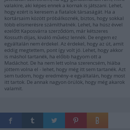
valakire, aki képes ennek a kornak is játszani. Lehet,
hogy ezért is keresem a fiatalok társaságát. Ha a
kortársaim között próbálkoznék, biztos, hogy sokkal
több elismerésre számíthatnék. Lehet, ha húsz évvel
ezelőtt Kaposvárra szerződöm, már kétszeres
Kossuth díjas, kiváló művész lennék. De engem ez
egyáltalán nem érdekel. Az érdekel, hogy az út, amit
eddig megtettem, pont így volt jó. Lehet, hogy akkor
is máshol tartanék, ha előbb hagyom ott a
Madáchot. De ha nem lett volna szerencsém, hiába
jöttem volna el - lehet, hogy még itt sem tartanék. Azt
sem tudom, hogy eredmény-e egyáltalán, hogy most
itt tartok. De annak nagyon örülök, hogy még akarok
valamit.