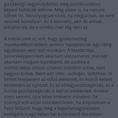
gazdasági nagykutyákhoz meg politikusokhoz
képest bohócok lettünk. Még akkor is, ha rajtunk
nőttek fel. Mosolyognak kicsit, ha meglátnak, de nem
vesznek komolyan. Az a tekintély, akit ők annak
kikiáltanak, de a színész már rég nem az.
A másik sokk az volt, hogy gyakorlatilag
munkanélküli lettem: amikor hazajöttünk, egy ideig
egyáltalán nem volt munkám. A Madáchba
semmiképpen nem akartam visszamenni, máshol
akartam magam kipróbálni, de azokba a
színházakba, ahová szívesen mentem volna, nem
nagyon hívtak. Nem volt siker, csillogás, talkshow; el
kellett felejtenem az előző életemet, és elölről kellett
kezdenem az egészet. Ez az elhagyatottságérzés, ez a
furcsa pusztaságérzés is kell az embernek. Amikor
nincs semmi, újra lehet értékelni mindent. De
szörnyű volt azzal szembesülnöm, ha kinyitottam a
Pesti Műsort, hogy még a legtehetségtelenebb
kollégám is egy héten hat különböző darabban