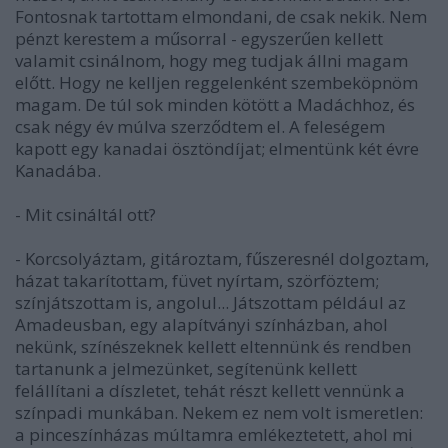
Fontosnak tartottam elmondani, de csak nekik. Nem
pénzt kerestem a műsorral - egyszerűen kellett
valamit csinálnom, hogy meg tudjak állni magam
előtt. Hogy ne kelljen reggelenként szembeköpnöm
magam. De túl sok minden kötött a Madáchhoz, és
csak négy év múlva szerződtem el. A feleségem
kapott egy kanadai ösztöndíjat; elmentünk két évre
Kanadába.
- Mit csináltál ott?
- Korcsolyáztam, gitároztam, fűszeresnél dolgoztam,
házat takarítottam, füvet nyírtam, szörföztem;
színjátszottam is, angolul... Játszottam például az
Amadeusban, egy alapítványi színházban, ahol
nekünk, színészeknek kellett eltennünk és rendben
tartanunk a jelmezünket, segítenünk kellett
felállítani a díszletet, tehát részt kellett vennünk a
színpadi munkában. Nekem ez nem volt ismeretlen:
a pinceszínházas múltamra emlékeztetett, ahol mi