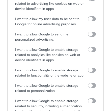
És hiszek abban, hogy találkozunk. Tulajdonképpen
related to advertising like cookies on web or
Schilling Árpádhoz is így kerültem: kerestük
device identifiers in apps.
egymást, elsősorban nyilván én kerestem őt - persze
nem személy szerint őt és a társulatát, hanem
I want to allow my user data to be sent to
mindenféle olyan helyet, ahol egy kicsit eltérőbben
Google for online advertising purposes.
fogalmaznak vagy gondolkodnak ahhoz képest, amit
addig megismertem. A Bárkán találkoztunk, a
I want to allow Google to send me
Megszállottak (Salemi boszorkányok) próbáin.
personalized advertising.
Bevallom, kifejezetten tartottam tőle a próbák előtt,
de később éreztem, hogy érdeklődő és elfogadó
I want to allow Google to enable storage
related to analytics like cookies on web or
velem szemben.
device identifiers in apps.
- Aztán az előadás - a Krétakör-társulattal együtt -
I want to allow Google to enable storage
elkerült a Bárkáról, és azok, akik az akkori bárkások
related to functionality of the website or app.
közül elszerződtetek, folytattátok Schillinggel a
munkát. Akkor még szó sem esett arról, hogy
I want to allow Google to enable storage
közületek bárki is a Krétakör tagja lesz majd.
related to personalization.
Hogyhogy mégis leszerződtél?
I want to allow Google to enable storage
- A Hazámhazámat csak úgy tudták egyeztetni, ha az
related to security, including authentication
előadás összes résztvevője tagja a társulatnak. Nem