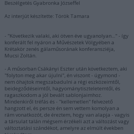
Beszélgetés Gyabronka Józseffel
Az interjút készítette: Török Tamara
- "Következik valaki, aki ötven éve ugyanolyan..." - így
konferált fel nyáron a Művészetek Völgyében a
Krétakör zenés gálaműsorának konferansziéja,
Mucsi Zoltán.
- A műsorban Csákányi Eszter után következtem, aki
"folyton meg akar újulni", én viszont - úgymond -
nem óhajtok megszabadulni a régi eszközeimtől,
beidegződéseimtől, hagyománytiszteletemtől, és
ragaszkodom a jól bevált sablonjaimhoz.
Mindenkiről tréfás és - "kellemetlen" felvezető
hangzott el, és persze én sem vettem komolyan a
rám vonatkozót, de éreztem, hogy van alapja - vagyis
a társulat talán mégsem érzékeli azt a változást vagy
változtatási szándékot, amelyre az elmúlt években