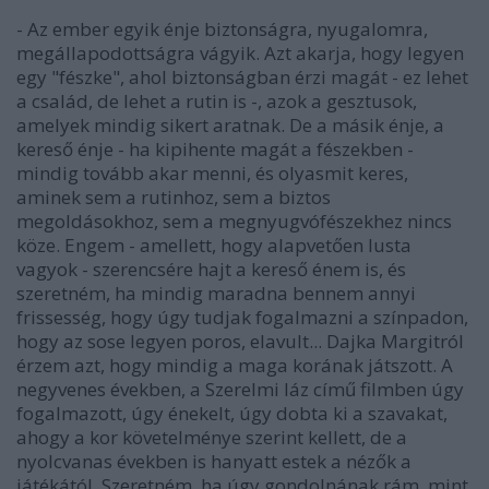
- Az ember egyik énje biztonságra, nyugalomra,
megállapodottságra vágyik. Azt akarja, hogy legyen
egy "fészke", ahol biztonságban érzi magát - ez lehet
a család, de lehet a rutin is -, azok a gesztusok,
amelyek mindig sikert aratnak. De a másik énje, a
kereső énje - ha kipihente magát a fészekben -
mindig tovább akar menni, és olyasmit keres,
aminek sem a rutinhoz, sem a biztos
megoldásokhoz, sem a megnyugvófészekhez nincs
köze. Engem - amellett, hogy alapvetően lusta
vagyok - szerencsére hajt a kereső énem is, és
szeretném, ha mindig maradna bennem annyi
frissesség, hogy úgy tudjak fogalmazni a színpadon,
hogy az sose legyen poros, elavult... Dajka Margitról
érzem azt, hogy mindig a maga korának játszott. A
negyvenes években, a Szerelmi láz című filmben úgy
fogalmazott, úgy énekelt, úgy dobta ki a szavakat,
ahogy a kor követelménye szerint kellett, de a
nyolcvanas években is hanyatt estek a nézők a
játékától. Szeretném, ha úgy gondolnának rám, mint