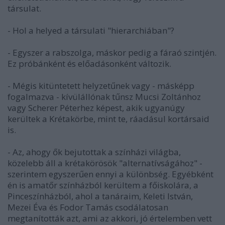
társulat.
- Hol a helyed a társulati "hierarchiában"?
- Egyszer a rabszolga, máskor pedig a fáraó szintjén.
Ez próbánként és előadásonként változik.
- Mégis kitüntetett helyzetűnek vagy - másképp
fogalmazva - kívülállónak tűnsz Mucsi Zoltánhoz
vagy Scherer Péterhez képest, akik ugyanúgy
kerültek a Krétakörbe, mint te, ráadásul kortársaid
is.
- Az, ahogy ők bejutottak a színházi világba,
közelebb áll a krétakörösök "alternatívságához" -
szerintem egyszerűen ennyi a különbség. Egyébként
én is amatőr színházból kerültem a főiskolára, a
Pinceszínházból, ahol a tanáraim, Keleti István,
Mezei Éva és Fodor Tamás csodálatosan
megtanították azt, ami az akkori, jó értelemben vett