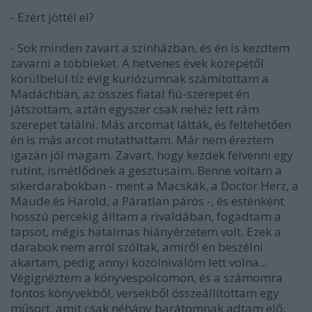
- Ezért jöttél el?
- Sok minden zavart a színházban, és én is kezdtem
zavarni a többieket. A hetvenes évek közepétől
körülbelül tíz évig kuriózumnak számítottam a
Madáchban, az összes fiatal fiú-szerepet én
játszottam, aztán egyszer csak nehéz lett rám
szerepet találni. Más arcomat látták, és feltehetően
én is más arcot mutathattam. Már nem éreztem
igazán jól magam. Zavart, hogy kezdek felvenni egy
rutint, ismétlődnek a gesztusaim. Benne voltam a
sikerdarabokban - ment a Macskák, a Doctor Herz, a
Maude és Harold, a Páratlan páros -, és esténként
hosszú percekig álltam a rivaldában, fogadtam a
tapsot, mégis hatalmas hiányérzetem volt. Ezek a
darabok nem arról szóltak, amiről én beszélni
akartam, pedig annyi közölnivalóm lett volna...
Végignéztem a könyvespolcomon, és a számomra
fontos könyvekből, versekből összeállítottam egy
műsort, amit csak néhány barátomnak adtam elő.