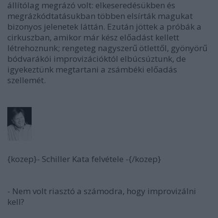
állítólag megrázó volt: elkeseredésükben és
megrázkódtatásukban többen elsírták magukat
bizonyos jelenetek láttán. Ezután jöttek a próbák a
cirkuszban, amikor már kész előadást kellett
létrehoznunk; rengeteg nagyszerű ötlettől, gyönyörű
bódvarákói improvizációktól elbúcsúztunk, de
igyekeztünk megtartani a zsámbéki előadás
szellemét.
{kozep}- Schiller Kata felvétele -{/kozep}
- Nem volt riasztó a számodra, hogy improvizálni
kell?