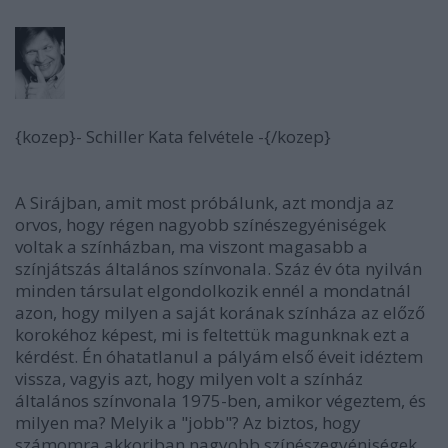
{kozep}- Schiller Kata felvétele -{/kozep}
A Sirájban, amit most próbálunk, azt mondja az
orvos, hogy régen nagyobb színészegyéniségek
voltak a színházban, ma viszont magasabb a
színjátszás általános színvonala. Száz év óta nyilván
minden társulat elgondolkozik ennél a mondatnál
azon, hogy milyen a saját korának színháza az előző
korokéhoz képest, mi is feltettük magunknak ezt a
kérdést. Én óhatatlanul a pályám első éveit idéztem
vissza, vagyis azt, hogy milyen volt a színház
általános színvonala 1975-ben, amikor végeztem, és
milyen ma? Melyik a "jobb"? Az biztos, hogy
számomra akkoriban nagyobb színészegyéniségek