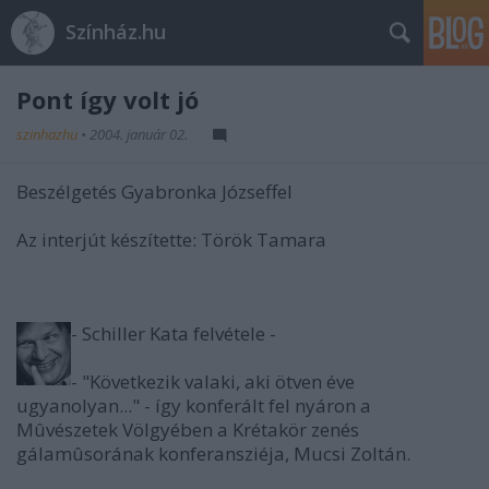
Színház.hu
Pont így volt jó
szinhazhu
•
2004. január 02.
Beszélgetés Gyabronka Józseffel
Az interjút készítette: Török Tamara
- Schiller Kata felvétele -
- "Következik valaki, aki ötven éve
ugyanolyan..." - így konferált fel nyáron a
Mûvészetek Völgyében a Krétakör zenés
gálamûsorának konferansziéja, Mucsi Zoltán.