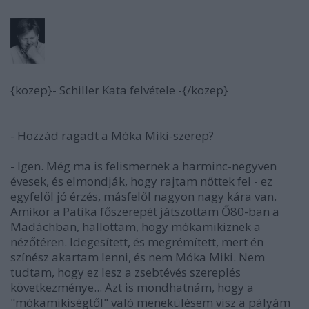
{kozep}- Schiller Kata felvétele -{/kozep}
- Hozzád ragadt a Móka Miki-szerep?
- Igen. Még ma is felismernek a harminc-negyven
évesek, és elmondják, hogy rajtam nőttek fel - ez
egyfelől jó érzés, másfelől nagyon nagy kára van.
Amikor a Patika főszerepét játszottam Ő80-ban a
Madáchban, hallottam, hogy mókamikiznek a
nézőtéren. Idegesített, és megrémített, mert én
színész akartam lenni, és nem Móka Miki. Nem
tudtam, hogy ez lesz a zsebtévés szereplés
következménye... Azt is mondhatnám, hogy a
"mókamikiségtől" való menekülésem visz a pályám