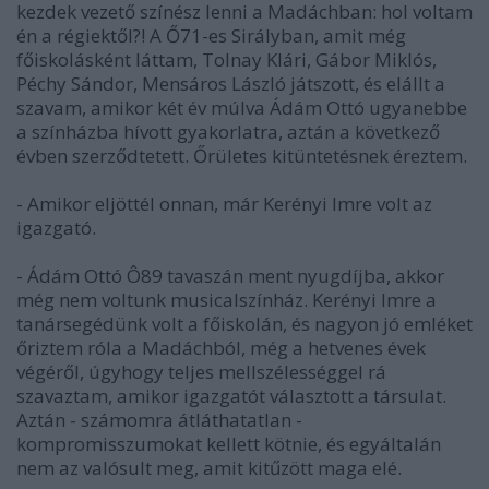
kezdek vezető színész lenni a Madáchban: hol voltam
én a régiektől?! A Ő71-es Sirályban, amit még
főiskolásként láttam, Tolnay Klári, Gábor Miklós,
Péchy Sándor, Mensáros László játszott, és elállt a
szavam, amikor két év múlva Ádám Ottó ugyanebbe
a színházba hívott gyakorlatra, aztán a következő
évben szerződtetett. Őrületes kitüntetésnek éreztem.
- Amikor eljöttél onnan, már Kerényi Imre volt az
igazgató.
- Ádám Ottó Ô89 tavaszán ment nyugdíjba, akkor
még nem voltunk musicalszínház. Kerényi Imre a
tanársegédünk volt a főiskolán, és nagyon jó emléket
őriztem róla a Madáchból, még a hetvenes évek
végéről, úgyhogy teljes mellszélességgel rá
szavaztam, amikor igazgatót választott a társulat.
Aztán - számomra átláthatatlan -
kompromisszumokat kellett kötnie, és egyáltalán
nem az valósult meg, amit kitűzött maga elé.