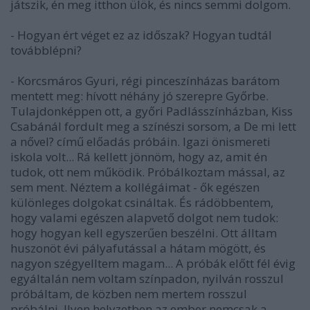
játszik, én meg itthon ülök, és nincs semmi dolgom.
- Hogyan ért véget ez az időszak? Hogyan tudtál
továbblépni?
- Korcsmáros Gyuri, régi pinceszínházas barátom
mentett meg: hívott néhány jó szerepre Győrbe.
Tulajdonképpen ott, a győri Padlásszínházban, Kiss
Csabánál fordult meg a színészi sorsom, a De mi lett
a nővel? című előadás próbáin. Igazi önismereti
iskola volt... Rá kellett jönnöm, hogy az, amit én
tudok, ott nem működik. Próbálkoztam mással, az
sem ment. Néztem a kollégáimat - ők egészen
különleges dolgokat csináltak. És rádöbbentem,
hogy valami egészen alapvető dolgot nem tudok:
hogy hogyan kell egyszerűen beszélni. Ott álltam
huszonöt évi pályafutással a hátam mögött, és
nagyon szégyelltem magam... A próbák előtt fél évig
egyáltalán nem voltam színpadon, nyilván rosszul
próbáltam, de közben nem mertem rosszul
próbálni. Ilyen helyzetben az ember nemcsak a