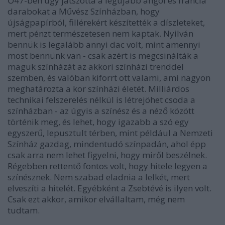
Ő47-ben úgy játszotta a legújabb angol és francia
darabokat a Művész Színházban, hogy
újságpapírból, fillérekért készítették a díszleteket,
mert pénzt természetesen nem kaptak. Nyilván
bennük is legalább annyi dac volt, mint amennyi
most bennünk van - csak azért is megcsinálták a
maguk színházát az akkori színházi trenddel
szemben, és valóban kiforrt ott valami, ami nagyon
meghatározta a kor színházi életét. Milliárdos
technikai felszerelés nélkül is létrejöhet csoda a
színházban - az úgyis a színész és a néző között
történik meg, és lehet, hogy igazabb a szó egy
egyszerű, lepusztult térben, mint például a Nemzeti
Színház gazdag, mindentudó színpadán, ahol épp
csak arra nem lehet figyelni, hogy miről beszélnek.
Régebben rettentő fontos volt, hogy hitele legyen a
színésznek. Nem szabad eladnia a lelkét, mert
elveszíti a hitelét. Egyébként a Zsebtévé is ilyen volt.
Csak ezt akkor, amikor elvállaltam, még nem
tudtam.