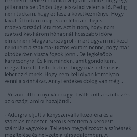
mennem "kétkezi munkát végezni" ahhoz, hogy egy
pillanatra se tűnjön úgy: elszalad velem a ló. Pedig
nem tudtam, hogy ez lesz a következménye. Hogy
kívülről tudom majd szemlélni a röhejes
magyarországi létemet. Azt hittem, hogy nem
szabad két-három hónapnál hosszabb időre
elmennem Magyarországról - mert ugyan mit kezd
nélkülem a szakma? Biztos voltam benne, hogy már
októberben vissza fogok jönni. De legkésőbb
karácsonyra. És kint minden, amit gondoltam,
megváltozott. Felfedeztem, hogy más értelme is
lehet az életnek. Hogy nem kell olyan komolyan
venni a színházat. Annyi érdekes dolog van még...
- Viszont itthon nyilván nagyot változott a színház és
az ország, amire hazajöttél.
- Addigra eljött a kényszervállalkozó-éra és a
számlás rendszer. Nem is értettem a kérdést:
számlás vagyok-e. Teljesen megváltozott a színészek
megítélése és helyzete a társadalomban. A