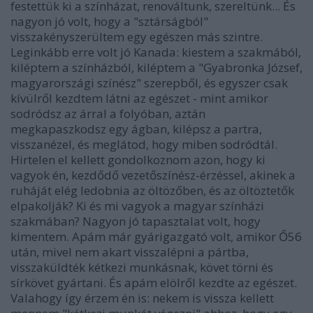
festettük ki a színházat, renováltunk, szereltünk... És
nagyon jó volt, hogy a "sztárságból"
visszakényszerültem egy egészen más szintre.
Leginkább erre volt jó Kanada: kiestem a szakmából,
kiléptem a színházból, kiléptem a "Gyabronka József,
magyarországi színész" szerepből, és egyszer csak
kívülről kezdtem látni az egészet - mint amikor
sodródsz az árral a folyóban, aztán
megkapaszkodsz egy ágban, kilépsz a partra,
visszanézel, és meglátod, hogy miben sodródtál.
Hirtelen el kellett gondolkoznom azon, hogy ki
vagyok én, kezdődő vezetőszínész-érzéssel, akinek a
ruháját elég ledobnia az öltözőben, és az öltöztetők
elpakolják? Ki és mi vagyok a magyar színházi
szakmában? Nagyon jó tapasztalat volt, hogy
kimentem. Apám már gyárigazgató volt, amikor Ő56
után, mivel nem akart visszalépni a pártba,
visszaküldték kétkezi munkásnak, követ törni és
sírkövet gyártani. És apám elölről kezdte az egészet.
Valahogy így érzem én is: nekem is vissza kellett