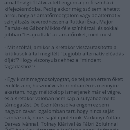
amatőrségből átvezetett engem a profi színházi
kifejezésmódba. Pedig akkor még szó sem lehetett
arról, hogy az amatőrmozgalom vagy az alternatív
színjátszás keveredhessen a Ruttkai Éva-, Major
Tamás- és Gábor Miklós-féle színházzal, és sokkal
jobban "lesajnálták" az amatőröket, mint most.
- Mit szóltál, amikor a Krétakör visszautasította a
kritikusok által megítélt "Legjobb alternatív előadás
díját"? Hogy viszonyulsz ehhez a "mindent
tagadáshoz"?
- Egy kicsit megmosolyogtat, de teljesen értem őket:
emlékszem, huszonéves koromban én is mennyire
akartam, hogy méltóképp ismerjenek már el végre,
és a Krétakör valóban nem kap a súlyához méltó
támogatást. De őszintén szólva engem ez sem
nagyon zavar: izgalomban tart, hogy nincs saját
színházunk, nincs saját épületünk. Várkonyi Zoltán
Darvas Ivánnal, Tolnay Klárival és Fábri Zoltánnal