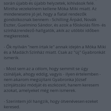
során újabb és újabb helyzetek, kihívások felé.
Mintha vezekelnem kellene Móka Miki miatt. Az
mindenesetre jó jel, hogy a fiatal rendezők
gondolkoznak bennem - Schilling Árpád, Novák
Eszter, Guelmino Sándor, és azok a főiskolás film- és
színházrendező-hallgatók, akik az utóbbi időben
megkerestek.
- Ők nyilván "nem írtak le" annak idején a Móka Miki
és a Madách Színház miatt. Csak az "új" Gyabronkát
ismerik.
- Most sem az a célom, hogy semmit se úgy
csináljak, ahogy eddig, vagyis - ilyen értelemben -
nem akarom megújítani Gyabronka József
színjátszási módját és eszközeit, hanem keresem
azokat, amelyeket még nem ismerek.
- Szerintem jól hangzik, hogy ötvenévesen ezeket
keresed.