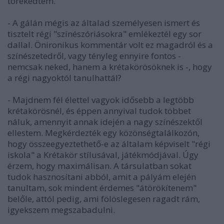
törekedtem.
- A gálán mégis az általad személyesen ismert és
tisztelt régi "színészóriásokra" emlékeztél egy sor
dallal. Önironikus kommentár volt ez magadról és a
színészetedről, vagy tényleg ennyire fontos -
nemcsak neked, hanem a krétakörösöknek is -, hogy
a régi nagyoktól tanulhattál?
- Majdnem fél élettel vagyok idősebb a legtöbb
krétakörösnél, és éppen annyival tudok többet
náluk, amennyit annak idején a nagy színészektől
ellestem. Megkérdezték egy közönségtalálkozón,
hogy összeegyeztethető-e az általam képviselt "régi
iskola" a Krétakör stílusával, játékmódjával. Úgy
érzem, hogy maximálisan. A társulatban sokat
tudok hasznosítani abból, amit a pályám elején
tanultam, sok mindent érdemes "átörökítenem"
belőle, attól pedig, ami fölöslegesen ragadt rám,
igyekszem megszabadulni.