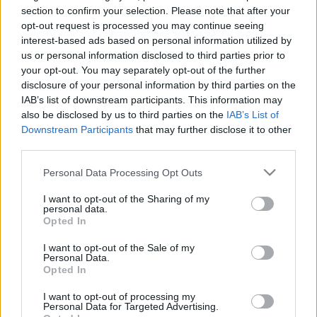
Madách Színház szervezési osztályán kaphatók.
section to confirm your selection. Please note that after your
opt-out request is processed you may continue seeing
Sallai Zita művészeti titkár
interest-based ads based on personal information utilized by
us or personal information disclosed to third parties prior to
Madách Kamara
your opt-out. You may separately opt-out of the further
1075 Budapest, Madách tér 6.
disclosure of your personal information by third parties on the
Tel: 411-0455, 267-3770, 267-3771
IAB’s list of downstream participants. This information may
Fax/Üzenetrögzítő: 411-2340
also be disclosed by us to third parties on the
IAB’s List of
sallaizita@mail.datanet.hu
Downstream Participants
that may further disclose it to other
www.madachkamara.hu
third parties.
Please note that this website/app uses one or more Google
Personal Data Processing Opt Outs
services and may gather and store information including but
not limited to your visit or usage behaviour. You may click to
I want to opt-out of the Sharing of my
personal data.
grant or deny consent to Google and its third-party tags to
Opted In
use your data for below specified purposes in below Google
consent section.
I want to opt-out of the Sale of my
Personal Data.
Ajánlott bejegyzések:
Opted In
I want to opt-out of processing my
Personal Data for Targeted Advertising.
Rögtön dupla premierrel kezdi az új