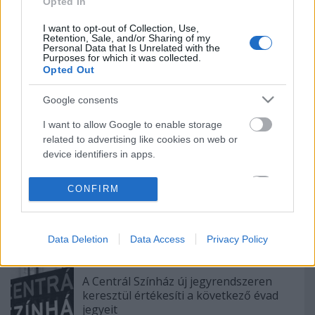
Opted In
évadot a Radnóti
I want to opt-out of Collection, Use,
Retention, Sale, and/or Sharing of my
Personal Data that Is Unrelated with the
Purposes for which it was collected.
Kamaradarabok, kortárs drámák,
Opted Out
koncertszínház a Teátrumban
Google consents
I want to allow Google to enable storage
„Csonka évadot zárni nem felemelő
related to advertising like cookies on web or
érzés"
device identifiers in apps.
I want to allow my user data to be sent to
CONFIRM
Google for online advertising purposes.
A Madách Színház zárt ajtók mellett is
közel 6000 nézőt fogadott júniusban
I want to allow Google to send me
Data Deletion
Data Access
Privacy Policy
personalized advertising.
I want to allow Google to enable storage
A Centrál Színház új jegyrendszeren
related to analytics like cookies on web or
keresztül értékesíti a következő évad
device identifiers in apps.
jegyeit