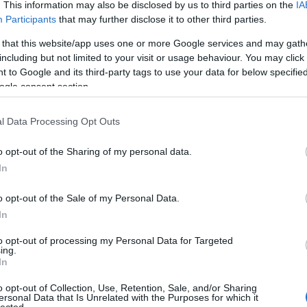
. This information may also be disclosed by us to third parties on the
IA
Participants
that may further disclose it to other third parties.
mületesen pontos mondat, arról szól, amiről az előbb
 that this website/app uses one or more Google services and may gath
ást, macerálást, szálazást jelent, amit megsúlyosít a
including but not limited to your visit or usage behaviour. You may click 
olom, tapasztalatból, hogy minden kézműves tevékenység - é
 to Google and its third-party tags to use your data for below specifi
elődés, másfelől az embernek rajta van az élete praktikusan é
ogle consent section.
poénkodni rajta, de azért az ember halálosan komolyan veszi.
rban nem ismerek tréfát, de a maga módján ugyanolyan po
l Data Processing Opt Outs
ontos ebben, mert nem győzi az ember eléggé tudatosítani, h
teg aprómunka van velük, és a munka meghálálja magát. Ni
o opt-out of the Sharing of my personal data.
nc éve egy szobrász ismerősöm úgy csinált egy műtárgyat, 
In
itgolyókat. Szóval hónapokig csiszolgatta, és nézett a
te őket egy ócska komód fiókjába, becsukta a komódfiókot, 
o opt-out of the Sale of my Personal Data.
elyben benne voltak a golyók. Kérdezték tőle, hogy van ez? A
In
golyók, de a munka, a belefektetett munka mégis átsüt.
to opt-out of processing my Personal Data for Targeted
sokkal többet dolgozott, mint amit egy laikus észrevesz, 
ing.
asó, pláne a szakmabéli azt érezné, hogy valami nincsen
In
kkor érzi a többletet, aminek talán nem is tud nevet adni.
o opt-out of Collection, Use, Retention, Sale, and/or Sharing
zölést kispórolni az írásból. Ez az én egyszerre elméleti 
ersonal Data that Is Unrelated with the Purposes for which it
lected.