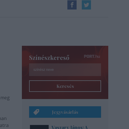
Színészkereső
Keresés
l meg
Jegyvásárlás
ban
atra
Vaszary János: A