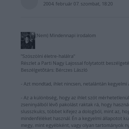
2004. február 07. szombat, 18:20
(Nem) Mindennapi irodalom
"Szöszölni életre-halálra"
Részlet a Parti Nagy Lajossal folytatott beszélget
Beszélgetõtárs: Bérczes László
- Azt mondtad, ihlet nincsen, netalántán kegyelmi 
- Az a különbség, hogy az ihlet szót mérhetetlenü
zseninyálból lévõ pakolást raktak rá, hogy haszn
slusszkulcs, többet kifejez a dologból, mint az, hog
mindenféléket használ. Én a kegyelmi állapotot 
megy, mint egyébként, vagy olyan tartományok ny