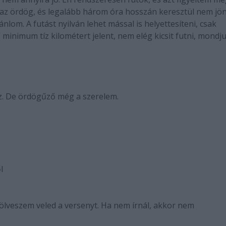
 az ördög, és legalább három óra hosszán keresztül nem jö
nlom. A futást nyilván lehet mással is helyettesíteni, csak
 minimum tíz kilométert jelent, nem elég kicsit futni, mondj
az. De ördögűző még a szerelem.
l
ölveszem veled a versenyt. Ha nem írnál, akkor nem