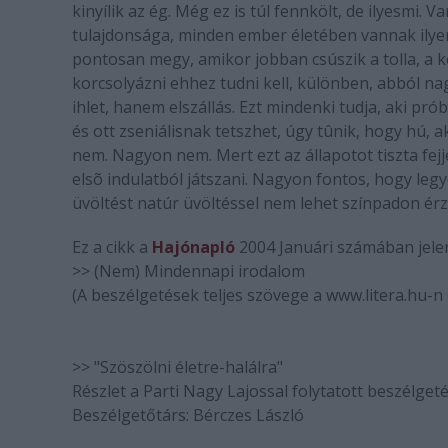
kinyílik az ég. Még ez is túl fennkölt, de ilyesmi.
tulajdonsága, minden ember életében vannak ilyen
pontosan megy, amikor jobban csúszik a tolla, a ko
korcsolyázni ehhez tudni kell, különben, abból nag
ihlet, hanem elszállás. Ezt mindenki tudja, aki pr
és ott zseniálisnak tetszhet, úgy tûnik, hogy hú,
nem. Nagyon nem. Mert ezt az állapotot tiszta fej
elsõ indulatból játszani. Nagyon fontos, hogy leg
üvöltést natúr üvöltéssel nem lehet színpadon érz
Ez a cikk a
Hajónapló
2004 Januári számában jele
>> (Nem) Mindennapi irodalom
(A beszélgetések teljes szövege a www.litera.hu-n
>> "Szöszölni életre-halálra"
Részlet a Parti Nagy Lajossal folytatott beszélget
Beszélgetőtárs: Bérczes László