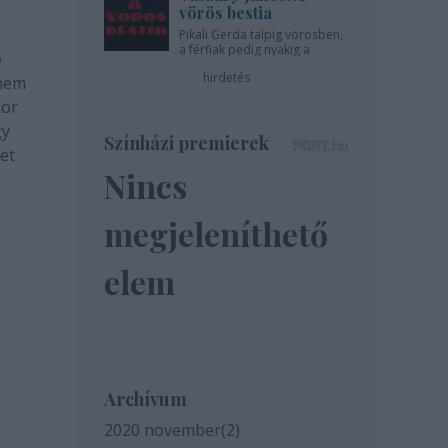
vörös bestia
Pikali Gerda talpig vörösben,
a férfiak pedig nyakig a
e
pácban - az Újszínházban!
hirdetés
 nem
kor
gy
Színházi premierek
et
Nincs
megjeleníthető
elem
Archívum
2020 november
(
2
)