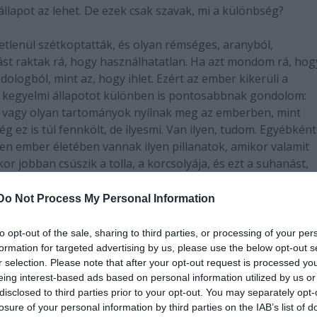
állapot az lehet. De ezek csak szavak, mi a különbség?
etlenül szétkoptatták, és olyan rémséges, aranyból,
ást raktak rá, hogy használhatatlan. Ha azt mondom rá, hog
dologból, mint az, hogy ihlet. Ezért az ember kikerüli a
n a kegyelmi állapotot különben is pontosabbnak gondolom:
 vagy olyan tartományok nyílnak meg az emberben, mint
g ez is túl fennkölt, de ilyesmi. Van ilyen, tudom. Egyébként
en ember életében vannak ilyen pillanatok, amikor valamit
 jobban csúszik a tolla, a korcsolyája, és ezt a suhanást,
 tudni kell, különben, abból nagy taknyolás lesz. Uralhatatl
állás. Ezt mindenki tudja, aki próbálkozott már azzal, hogy
Do Not Process My Personal Information
álisnak tetszhet, úgy tűnik, hogy hú, akkor most a kezembe
. Mert ezt az állapotot tiszta fejjel kell megteremteni. A
to opt-out of the sale, sharing to third parties, or processing of your per
ból játszani. Nagyon fontos, hogy legyen indulat, de csak 
formation for targeted advertising by us, please use the below opt-out s
r selection. Please note that after your opt-out request is processed y
öltéssel nem lehet színpadon érzékeltetni, mert ripacséria
eing interest-based ads based on personal information utilized by us or
disclosed to third parties prior to your opt-out. You may separately opt-
losure of your personal information by third parties on the IAB’s list of
 kedvenc mondatom: "Szöszölni életre-halálra"...