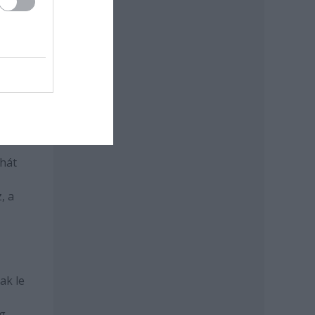
ld
t
ját a
ük.
juk,
 hát
, a
ak le
g,