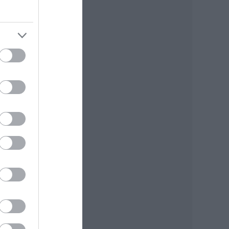
t
a,
ogy
ard
ódik,
k a
, és
el