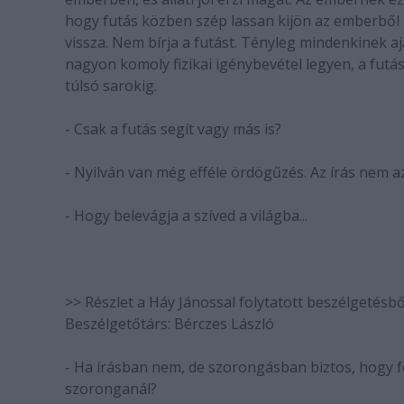
hogy futás közben szép lassan kijön az emberből
vissza. Nem bírja a futást. Tényleg mindenkinek ajá
nagyon komoly fizikai igénybevétel legyen, a futás
túlsó sarokig.
- Csak a futás segít vagy más is?
- Nyilván van még efféle ördögűzés. Az írás nem 
- Hogy belevágja a szíved a világba...
>> Részlet a Háy Jánossal folytatott beszélgetésbő
Beszélgetőtárs: Bérczes László
- Ha írásban nem, de szorongásban biztos, hogy f
szoronganál?