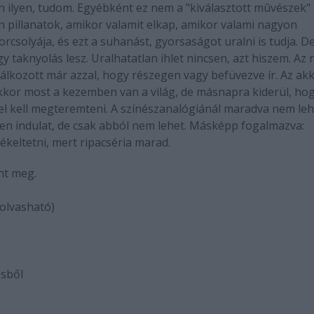
 Van ilyen, tudom. Egyébként ez nem a "kiválasztott mûvészek"
 pillanatok, amikor valamit elkap, amikor valami nagyon
rcsolyája, és ezt a suhanást, gyorsaságot uralni is tudja. D
y taknyolás lesz. Uralhatatlan ihlet nincsen, azt hiszem. Az
óbálkozott már azzal, hogy részegen vagy befüvezve ír. Az ak
 akkor most a kezemben van a világ, de másnapra kiderül, ho
jel kell megteremteni. A színészanalógiánál maradva nem leh
yen indulat, de csak abból nem lehet. Másképp fogalmazva:
ékeltetni, mert ripacséria marad.
nt meg.
 olvasható)
ésből