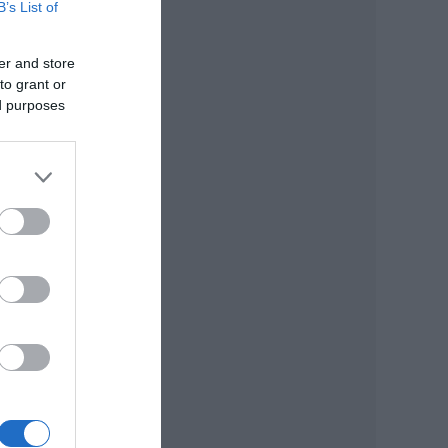
B’s List of
er and store
to grant or
s az
ed purposes
s
 Nem
ntos
ogy
ncs
hogy
és
zt
de ha
 Nem
és