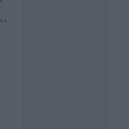
n
uk a