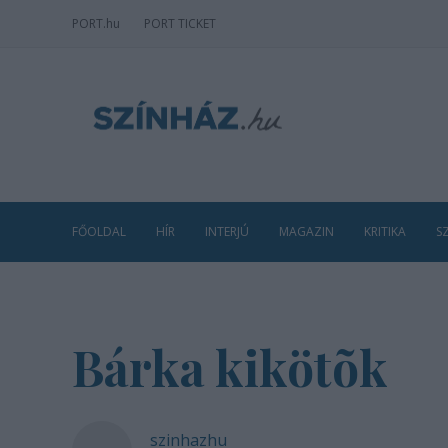
PORT
.hu
PORT TICKET
FŐOLDAL
HÍR
INTERJÚ
MAGAZIN
KRITIKA
S
Bárka kikötõk
szinhazhu