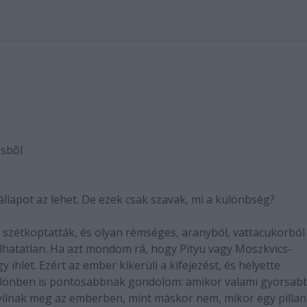
ésbõl
állapot az lehet. De ezek csak szavak, mi a különbség?
l szétkoptatták, és olyan rémséges, aranyból, vattacukorbó
álhatatlan. Ha azt mondom rá, hogy Pityu vagy Moszkvics-
y ihlet. Ezért az ember kikerüli a kifejezést, és helyette
különben is pontosabbnak gondolom: amikor valami gyorsab
ílnak meg az emberben, mint máskor nem, mikor egy pillan