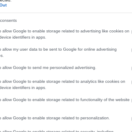
. Körülbelül ennyi. Sokra az ember nem jut ilyen rövid éle
Out
consents
o allow Google to enable storage related to advertising like cookies on
evice identifiers in apps.
ből
o allow my user data to be sent to Google for online advertising
s.
devianciáknak: brutalitás, elfajzottság, nekrofília, pedofíli
to allow Google to send me personalized advertising.
kre az ember hirtelen felkapja a fejét. Mire vannak ezek, h
o allow Google to enable storage related to analytics like cookies on
evice identifiers in apps.
n, élvezetesen írni. Nyilván ezért. Van erre nekem egy stand
o allow Google to enable storage related to functionality of the website
írtam, akkor történt. A regény a XVI-XVII: században játsz
visszafoglalásáig. Európában ez alatt az időszak alatt lezajli
e kipusztul. Különféle módokon pusztulnak az emberek a
o allow Google to enable storage related to personalization.
kor a felmentő császári hadak 1686 kora nyarán megjelennek
, többnyire törökök, illetve 1-2000 zsidó, magyar jószerév
o allow Google to enable storage related to security, including