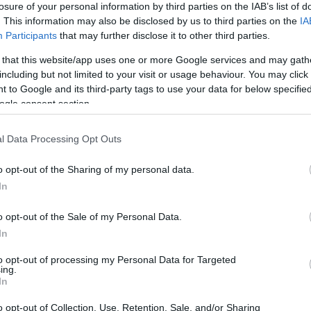
losure of your personal information by third parties on the IAB’s list of
. This information may also be disclosed by us to third parties on the
IA
Participants
that may further disclose it to other third parties.
 that this website/app uses one or more Google services and may gath
including but not limited to your visit or usage behaviour. You may click 
 to Google and its third-party tags to use your data for below specifi
ogle consent section.
l Data Processing Opt Outs
ges. Le Sacre du printemps
o opt-out of the Sharing of my personal data.
In
o opt-out of the Sale of my Personal Data.
inez
In
to opt-out of processing my Personal Data for Targeted
ing.
t, Ballet La Scala)
In
o opt-out of Collection, Use, Retention, Sale, and/or Sharing