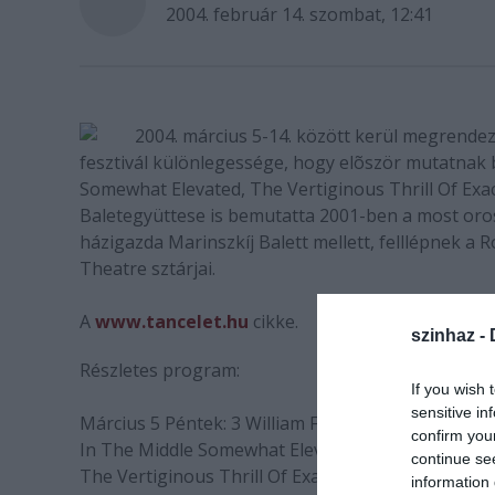
2004. február 14. szombat, 12:41
2004. március 5-14. között kerül megrendezé
fesztivál különlegessége, hogy elõször mutatnak 
Somewhat Elevated, The Vertiginous Thrill Of Ex
Baletegyüttese is bemutatta 2001-ben a most oros
házigazda Marinszkíj Balett mellett, felllépnek a Ro
Theatre sztárjai.
A
www.tancelet.hu
cikke.
szinhaz -
Részletes program:
If you wish 
sensitive in
Március 5 Péntek: 3 William Forsythe balett(Premi
confirm you
In The Middle Somewhat Elevated
continue se
The Vertiginous Thrill Of Exactitude
information 