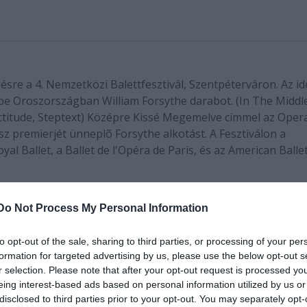
sre a 4. Nemzetközi Balettfesztivál, Szentpéterváron. Az id
be Oroszországban William Forsythe darabot. (In The Middl
actitude, Steptext) Középre Kissé Megemelve címmel az Oper
z premierjét ünneplõ Forsythe alkotást. A Fesztiválon a
yal Ballet, a Ballet de l'Opéra de Paris, és az American Balle
Do Not Process My Personal Information
to opt-out of the sale, sharing to third parties, or processing of your per
formation for targeted advertising by us, please use the below opt-out s
er)
r selection. Please note that after your opt-out request is processed y
eing interest-based ads based on personal information utilized by us or
disclosed to third parties prior to your opt-out. You may separately opt-