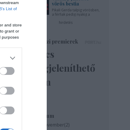
 downstream
vörös bestia
B’s List of
Pikali Gerda talpig vörösben,
a férfiak pedig nyakig a
pácban - az Újszínházban!
hirdetés
er and store
to grant or
ed purposes
Színházi premierek
Nincs
megjeleníthető
elem
Archívum
2020 november
(
2
)