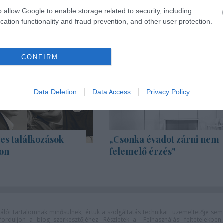
o allow Google to enable storage related to security, including
cation functionality and fraud prevention, and other user protection.
CONFIRM
Data Deletion
Data Access
Privacy Policy
es találkozások
„Csonka évadot zárni nem
on
felemelő érzés"
lói tartalomnak minősülnek, értük a
szolgáltatás technikai
üzemeltetője sem
n forduljon a blog szerkesztőjéhez. Részletek a
Felhasználási feltételekben