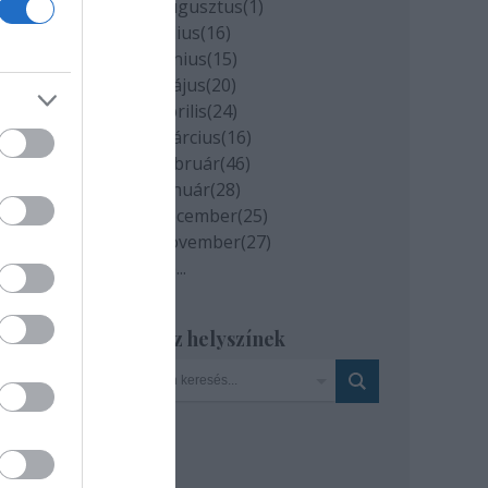
2020 augusztus
(
1
)
2020 július
(
16
)
2020 június
(
15
)
2020 május
(
20
)
2020 április
(
24
)
2020 március
(
16
)
2020 február
(
46
)
2020 január
(
28
)
2019 december
(
25
)
2019 november
(
27
)
Tovább
...
Szinház helyszínek