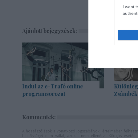
I want t
authenti
Ajánlott bejegyzések:
Indul az e-Trafó online
Különleg
programsorozat
Zsámbék
Kommentek:
A hozzászólások a
vonatkozó jogszabályok
értelmében felhaszná
felelősséget nem vállal, azokat nem ellenőrzi. Kifogás eseté