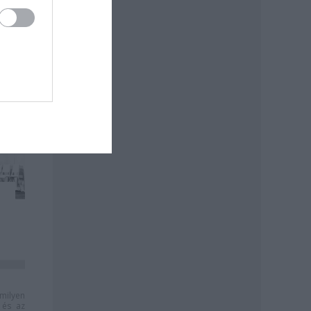
milyen
és az