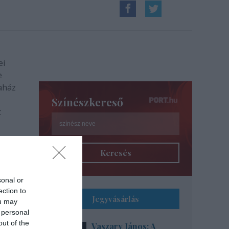
ei
e
aház
Színészkereső
t
Keresés
sonal or
ection to
Jegyvásárlás
ou may
 personal
out of the
Vaszary János: A