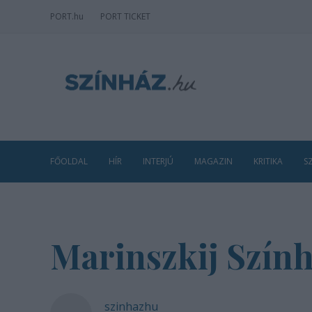
PORT
.hu
PORT TICKET
FŐOLDAL
HÍR
INTERJÚ
MAGAZIN
KRITIKA
S
Marinszkij Szính
szinhazhu