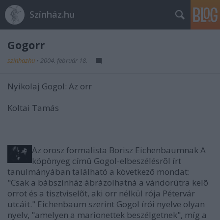
Színház.hu
Gogorr
szinhazhu
•
2004. február 18.
Nyikolaj Gogol: Az orr
Koltai Tamás
Az orosz formalista Borisz Eichenbaumnak A
köpönyeg címû Gogol-elbeszélésrõl írt
tanulmányában található a következõ mondat:
"Csak a bábszínház ábrázolhatná a vándorútra kelõ
orrot és a tisztviselõt, aki orr nélkül rója Pétervár
utcáit." Eichenbaum szerint Gogol írói nyelve olyan
nyelv, "amelyen a marionettek beszélgetnek", míg a