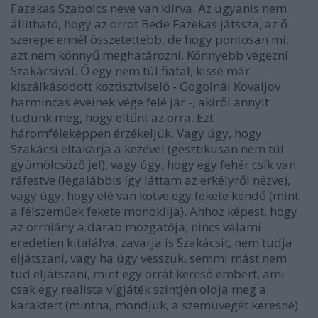
Fazekas Szabolcs neve van kiírva. Az ugyanis nem
állítható, hogy az orrot Bede Fazekas játssza, az ő
szerepe ennél összetettebb, de hogy pontosan mi,
azt nem könnyű meghatározni. Könnyebb végezni
Szakácsival. Ő egy nem túl fiatal, kissé már
kiszálkásodott köztisztviselő - Gogolnál Kovaljov
harmincas éveinek vége felé jár -, akiről annyit
tudunk meg, hogy eltűnt az orra. Ezt
háromféleképpen érzékeljük. Vagy úgy, hogy
Szakácsi eltakarja a kezével (gesztikusan nem túl
gyümölcsöző jel), vagy úgy, hogy egy fehér csík van
ráfestve (legalábbis így láttam az erkélyről nézve),
vagy úgy, hogy elé van kötve egy fekete kendő (mint
a félszeműek fekete monoklija). Ahhoz képest, hogy
az orrhiány a darab mozgatója, nincs valami
eredetien kitalálva, zavarja is Szakácsit, nem tudja
eljátszani, vagy ha úgy vesszük, semmi mást nem
tud eljátszani, mint egy orrát kereső embert, ami
csak egy realista vígjáték szintjén oldja meg a
karaktert (mintha, mondjuk, a szemüvegét keresné).