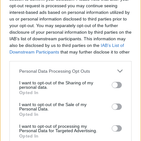
aki a fönti párhuzamot szövegszerűen alátámasztó
opt-out request is processed you may continue seeing
prédikátori hitvallásokkal és bibliai idézetekkel
interest-based ads based on personal information utilized by
hirdeti az örök emberi üdvtant (Csernus Mariann
us or personal information disclosed to third parties prior to
játssza szigorú-szép kálvinista tisztasággal).
your opt-out. You may separately opt-out of the further
disclosure of your personal information by third parties on the
IAB’s list of downstream participants. This information may
Az eredeti művet ismerő néző ekkorra már beleélte
also be disclosed by us to third parties on the
IAB’s List of
magát abba, hogy Vidnyánszky - az említetten kívül
Downstream Participants
that may further disclose it to other
is - számos szerzői motívummal továbbírta az
third parties.
elbeszélést (szerzői motívumon elsősorban Gogol-
kölcsönzéseket értve). Az orrtól szűz nézőt ez
Please note that this website/app uses one or more Google
Personal Data Processing Opt Outs
egyáltalán nem érinti, s nem is kell, hogy érintse,
services and may gather and store information including but
mivel a novella az novella, a színház meg színház. Így
not limited to your visit or usage behaviour. You may click to
I want to opt-out of the Sharing of my
personal data.
is van mit földolgoznia. Bede Fazekas ugyanis
grant or deny consent to Google and its third-party tags to
Opted In
azonkívül, hogy Orr-Ördög, önmagát is reprezentálja
use your data for below specified purposes in below Google
mint színészt. Ő indítja az előadást, néhány
consent section.
I want to opt-out of the Sale of my
beténfergő kollégájával együtt, akik közül Iglódi
Personal Data.
Opted In
Istvánnal rövid dialógust vált, olyasmit, hogy
"Kezdjük?", "Persze, azért jöttünk, nem?", és miután
I want to opt-out of processing my
ebben egyetértenek, tényleg elkezdik, vagyis
Personal Data for Targeted Advertising.
demonstrálják, hogy színházban vagyunk. Úgy
Opted In