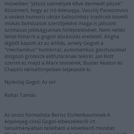
mûveiben "játszó személyek kõvé dermedt pózok".
Közismert, hogy az író édesapja, Vaszilij Panaszovics
a vaskos humorú ukrán bábszínház-tradíciót követõ
mókás bohózatok szerzõjeként maga is játszott
színházat jobbágyainak fölléptetésével. Nem nehéz
tehát föltárni a gogoli ábrázolás eredetét. Aligha
légbõl kapott az az állítás, amely Gogolt a
"mechanikus" humorral, automatikus gesztusokkal
dolgozó groteszk elõfutárának tekinti. Jan Kott
szerint ez majd a Marx testvérek, Buster Keaton és
Chaplin némafilmjeiben teljesedik ki.
Nyikolaj Gogol: Az orr
Koltai Tamás
Az orosz formalista Borisz Eichenbaumnak A
köpönyeg című Gogol-elbeszélésről írt
tanulmányában található a következő mondat: