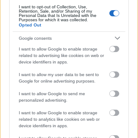
kezdik el, hogy kártyáznak, ez a parti majd az
I want to opt-out of Collection, Use,
előadás végén visszatér, mintha az, amit egész este
Retention, Sale, and/or Sharing of my
látunk - maga az előadás - valamiképpen ennek a
Personal Data that Is Unrelated with the
Purposes for which it was collected.
játszmának volna a tétje. Azaz Bede Fazekasnak
Opted Out
nemcsak Csernus Mariann az ellenpontja, hanem az
Iglódi alakította Művész is (így, nagy betűvel írva
Google consents
további ellentétet képezve az összes többi, Filiszter
I want to allow Google to enable storage
típusú szereplővel). Iglódi montmartre-i festőnek
related to advertising like cookies on web or
van öltözve, festőállvánnyal közlekedik, és művészi
device identifiers in apps.
hitvallásának lényege, mint ez egy baba-ballerinával
(Auksz Éva) való, búvópatakszerű kettőséből
I want to allow my user data to be sent to
kiviláglik, a krisztusi megbocsátás.
Google for online advertising purposes.
Az orr című elbeszélés tehát egyrészt színházi
I want to allow Google to send me
keretbe kerül, másrészt erkölcsi példázattá válik.
personalized advertising.
Mindkettő helyénvaló tulajdonképpen. Amúgy is
színházban vagyunk, s amikor a játék szereplői két
I want to allow Google to enable storage
alkalommal - egyszer a lehúzott függöny előtt -
related to analytics like cookies on web or
kilépnek a szerepükből, s hitetlenkedve viszonyulnak
device identifiers in apps.
az általuk előadott történethez ("ilyen nincs",