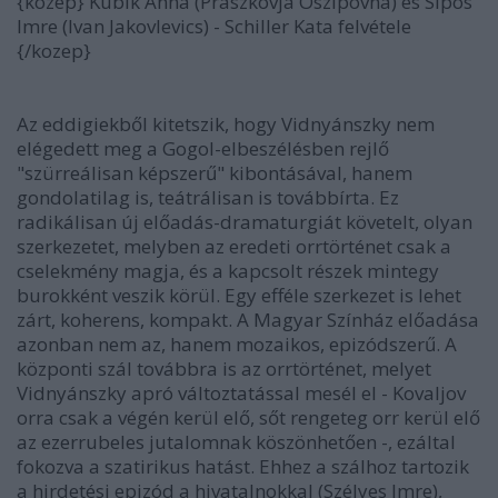
{kozep} Kubik Anna (Praszkovja Oszipovna) és Sipos
Imre (Ivan Jakovlevics) - Schiller Kata felvétele
{/kozep}
Az eddigiekből kitetszik, hogy Vidnyánszky nem
elégedett meg a Gogol-elbeszélésben rejlő
"szürreálisan képszerű" kibontásával, hanem
gondolatilag is, teátrálisan is továbbírta. Ez
radikálisan új előadás-dramaturgiát követelt, olyan
szerkezetet, melyben az eredeti orrtörténet csak a
cselekmény magja, és a kapcsolt részek mintegy
burokként veszik körül. Egy efféle szerkezet is lehet
zárt, koherens, kompakt. A Magyar Színház előadása
azonban nem az, hanem mozaikos, epizódszerű. A
központi szál továbbra is az orrtörténet, melyet
Vidnyánszky apró változtatással mesél el - Kovaljov
orra csak a végén kerül elő, sőt rengeteg orr kerül elő
az ezerrubeles jutalomnak köszönhetően -, ezáltal
fokozva a szatirikus hatást. Ehhez a szálhoz tartozik
a hirdetési epizód a hivatalnokkal (Szélyes Imre),