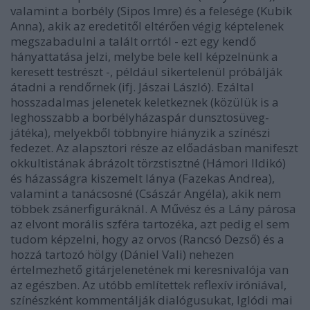
valamint a borbély (Sipos Imre) és a felesége (Kubik
Anna), akik az eredetitől eltérően végig képtelenek
megszabadulni a talált orrtól - ezt egy kendő
hányattatása jelzi, melybe bele kell képzelnünk a
keresett testrészt -, például sikertelenül próbálják
átadni a rendőrnek (ifj. Jászai László). Ezáltal
hosszadalmas jelenetek keletkeznek (közülük is a
leghosszabb a borbélyházaspár dunsztosüveg-
játéka), melyekből többnyire hiányzik a színészi
fedezet. Az alapsztori része az előadásban manifeszt
okkultistának ábrázolt törzstisztné (Hámori Ildikó)
és házasságra kiszemelt lánya (Fazekas Andrea),
valamint a tanácsosné (Császár Angéla), akik nem
többek zsánerfiguráknál. A Művész és a Lány párosa
az elvont morális szféra tartozéka, azt pedig el sem
tudom képzelni, hogy az orvos (Rancsó Dezső) és a
hozzá tartozó hölgy (Dániel Vali) nehezen
értelmezhető gitárjelenetének mi keresnivalója van
az egészben. Az utóbb említettek reflexív iróniával,
színészként kommentálják dialógusukat, Iglódi mai