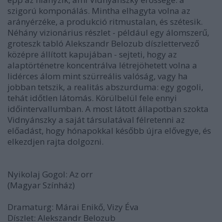
szigorú komponálás. Mintha elhagyta volna az
arányérzéke, a produkció ritmustalan, és szétesik.
Néhány vizionárius részlet - például egy álomszerű,
groteszk tabló Alekszandr Belozub díszlettervező
középre állított kapujában - sejteti, hogy az
alaptörténetre koncentrálva létrejöhetett volna a
lidérces álom mint szürreális valóság, vagy ha
jobban tetszik, a realitás abszurduma: egy gogoli,
tehát időtlen látomás. Körülbelül fele ennyi
időintervallumban. A most látott állapotban szokta
Vidnyánszky a saját társulatával félretenni az
előadást, hogy hónapokkal később újra elővegye, és
elkezdjen rajta dolgozni.
Nyikolaj Gogol: Az orr
(Magyar Színház)
Dramaturg: Márai Enikő, Vizy Éva
Díszlet: Alekszandr Belozub