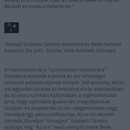
Beckett és Ionesco fedezte fel."
{kozep} Szakácsi Sándor (Kovaljov) és Bede Fazekas
Szabolcs (Az orr) - Schiller Kata felvétele {/kozep}
A marionettre és a "szürreálisan képszerűre"
hivatkozó elemzők kijelölik Az orr lehetséges
színpadi adaptációjának irányát. Vidnyánszky Attila,
aki egyaránt járatos az antinaturalista eljárásokban
és az orosz színházi kultúrában, a leghivatottabb
arra, hogy optimális gyakorlati megoldásokat
találjon. Az alapkérdés az orr megjelenítése, vagy
mondjuk így, perszonifikációja. Az orrát vesztett
ülnököt, Kovaljov "őrnagyot" Szakácsi Sándor
alakítja, míg "Az orr" nevű szereplő mellé Bede