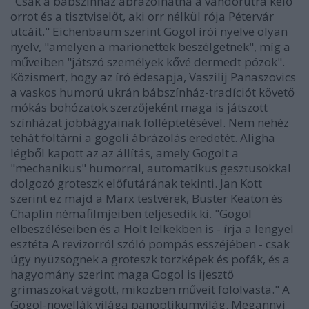
"Csak a bábszínház ábrázolhatná a vándorútra kelő
orrot és a tisztviselőt, aki orr nélkül rója Pétervár
utcáit." Eichenbaum szerint Gogol írói nyelve olyan
nyelv, "amelyen a marionettek beszélgetnek", míg a
műveiben "játszó személyek kővé dermedt pózok".
Közismert, hogy az író édesapja, Vaszilij Panaszovics
a vaskos humorú ukrán bábszínház-tradíciót követő
mókás bohózatok szerzőjeként maga is játszott
színházat jobbágyainak fölléptetésével. Nem nehéz
tehát föltárni a gogoli ábrázolás eredetét. Aligha
légből kapott az az állítás, amely Gogolt a
"mechanikus" humorral, automatikus gesztusokkal
dolgozó groteszk előfutárának tekinti. Jan Kott
szerint ez majd a Marx testvérek, Buster Keaton és
Chaplin némafilmjeiben teljesedik ki. "Gogol
elbeszéléseiben és a Holt lelkekben is - írja a lengyel
esztéta A revizorról szóló pompás esszéjében - csak
úgy nyüzsögnek a groteszk torzképek és pofák, és a
hagyomány szerint maga Gogol is ijesztő
grimaszokat vágott, miközben műveit fölolvasta." A
Gogol-novellák világa panoptikumvilág. Megannyi