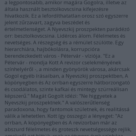
a legpontosabb, amikor magára Gogolra, illetve az
általa használt besztolkovscsina kifejezésre
hivatkozik. Ez a lefordíthatatlan orosz szó egyszerre
jelent zűrzavart, zagyva beszédet és
értelmetlenséget. A Nyevszkij proszpekten parádézó
orr: besztolkovscsina. Lidérces álom. Félelmetes és
nevetséges. A részegség és a rémület szülötte. Egy
hierarchiára, hajbókolásra, korrupcióra
berendezkedett város - Pétervár - víziója. "Ez a
Pétervár - mondja Kott A revizor cselekményének
színhelyéről -, a minden gyönyörök városa, akárcsak
Gogol egyéb írásaiban, a Nyevszkij proszpektben, A
köpönyegben és Az orrban egyszerre hátborzongató
és csodálatos, szinte kafkai és mintegy szürreálisan
képszerű." Magát Gogolt idézi: "Ne higgyetek a
Nyevszkij proszpektnek." A valószerűtlenség
paradoxona, hogy fantomok születnek, és realitássá
válik a lehetetlen. Kott így összegzi a lényeget: "Az
orrban, A köpönyegben és A revizorban már az
abszurd félelmetes és groteszk nevetségessége rejlik,
amelyről azt hittük, csak az ötvenes évek színháza,