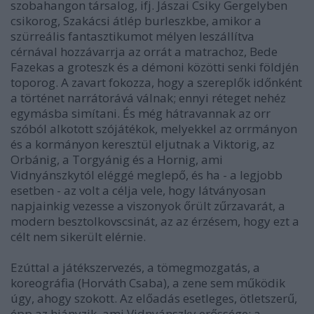
szobahangon társalog, ifj. Jászai Csiky Gergelyben
csikorog, Szakácsi átlép burleszkbe, amikor a
szürreális fantasztikumot mélyen leszállítva
cérnával hozzávarrja az orrát a matrachoz, Bede
Fazekas a groteszk és a démoni közötti senki földjén
toporog. A zavart fokozza, hogy a szereplők időnként
a történet narrátorává válnak; ennyi réteget nehéz
egymásba simítani. És még hátravannak az orr
szóból alkotott szójátékok, melyekkel az orrmányon
és a kormányon keresztül eljutnak a Viktorig, az
Orbánig, a Torgyánig és a Hornig, ami
Vidnyánszkytól eléggé meglepő, és ha - a legjobb
esetben - az volt a célja vele, hogy látványosan
napjainkig vezesse a viszonyok őrült zűrzavarát, a
modern besztolkovscsinát, az az érzésem, hogy ezt a
célt nem sikerült elérnie.
Ezúttal a játékszervezés, a tömegmozgatás, a
koreográfia (Horváth Csaba), a zene sem működik
úgy, ahogy szokott. Az előadás esetleges, ötletszerű,
épp az hiányzik, ami Vidnyánszky erőssége: a