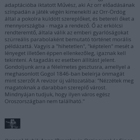
adaptációba iktatott Művész, aki Az orr előadásának
színpadán a játék végén kimenekíti az Orr-Ördög
által a pokolra küldött szereplőket, és betereli őket a
mennyországba - maga a rendező. Ő az erkölcsi
rendteremtő, általa válik az emberi gyarlóságokat
szürreális parabolaként bemutató történet morális
példázattá. Vagyis a "hihetetlen", "képtelen" mesét a
lényeget illetően éppen ellenkezőleg, igaznak kell
tekinteni. A tagadás ez esetben állítást jelent.
Gondoljunk arra a félelmetes gesztusra, amellyel a
meghasonlott Gogol 1846-ban beleírja önmagát
mint szerzőt A revizor új változatába: "Nézzétek meg
magatoknak a darabban szereplő várost.
Mindnyájan tudjuk, hogy ilyen város egész
Oroszországban nem található."