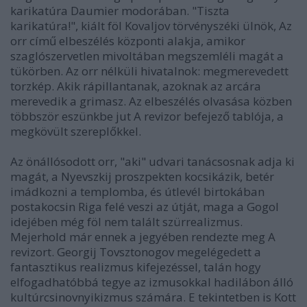
karikatúra Daumier modorában. "Tiszta
karikatúra!", kiált föl Kovaljov törvényszéki ülnök, Az
orr című elbeszélés központi alakja, amikor
szaglószervetlen mivoltában megszemléli magát a
tükörben. Az orr nélküli hivatalnok: megmerevedett
torzkép. Akik rápillantanak, azoknak az arcára
merevedik a grimasz. Az elbeszélés olvasása közben
többször eszünkbe jut A revizor befejező tablója, a
megkövült szereplőkkel.
Az önállósodott orr, "aki" udvari tanácsosnak adja ki
magát, a Nyevszkij proszpekten kocsikázik, betér
imádkozni a templomba, és útlevél birtokában
postakocsin Riga felé veszi az útját, maga a Gogol
idejében még föl nem talált szürrealizmus.
Mejerhold már ennek a jegyében rendezte meg A
revizort. Georgij Tovsztonogov megelégedett a
fantasztikus realizmus kifejezéssel, talán hogy
elfogadhatóbbá tegye az izmusokkal hadilábon álló
kultúrcsinovnyikizmus számára. E tekintetben is Kott