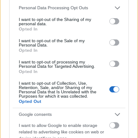
egyáltalán? Nincsenek válaszok. Megint egy olyan
Please note that this website/app uses one or more Google
Personal Data Processing Opt Outs
megoldást látunk, melynek semmiféle viszonya
services and may gather and store information including but
nincs a rákövetkező jelenetekkel.
not limited to your visit or usage behaviour. You may click to
I want to opt-out of the Sharing of my
personal data.
grant or deny consent to Google and its third-party tags to
Opted In
Nézzük tovább. A második felvonásban, amikor
use your data for below specified purposes in below Google
Leporello gazdája ruhájában lép le Donna Elvirával,
consent section.
I want to opt-out of the Sale of my
egy ponton a nő felemeli a férfi kalapját, és
Personal Data.
Opted In
sokatmondóan a szemébe néz. Valami olyasmire
gondolhatunk, hogy noha Elvira látja a szolga arcát,
I want to opt-out of processing my
nem akarja felismerni. Vagy képtelen erre, nem
Personal Data for Targeted Advertising.
Opted In
hajlandó szembesülni az igazsággal, vagy minden
férfiban Don Giovannit látja. Rendben van; de akkor
I want to opt-out of Collection, Use,
mit kezdjük a hamarosan felhangzó szextettel,
Retention, Sale, and/or Sharing of my
Personal Data that Is Unrelated with the
melyben ő is elcsodálkozik a ruhacserén? Zerlina
Purposes for which it was collected.
csodálatos vigasztaló áriája ("Batti, batti, o bell
Opted Out
Masetto") alatt az újsütetű paraszt férj alszik; súlyos
részegségében bóbiskolt el, csak az áriája második,
Google consents
hatnyolcados részében ("Pace, pace o vita mia")
I want to allow Google to enable storage
ébred fel, hogy aztán macskajajos dermedtségben
related to advertising like cookies on web or
vigyorogjon ennivalóan daloló párjára. Ez