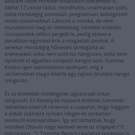
általam látott mindkét előadáson (december 6.,
illetve 17.) kissé fádul, mondhatni, unalmasan szólt,
noha mindvégig pontosan, pregnánsan, kidolgozott
vonós szólamokkal. Látszott a munka, de nem
mutatkozott meg az ihletettség; mindkét előadás
csúcspontok nélkül pergett le, pedig ebben a
darabban egymást érik a magaslati pontok. A
zenekar mindvégig hősiesen támogatta az
énekeseket; soha nem szólt túl hangosan, soha nem
nyomott el egyetlen színpadi hangot sem. Summa:
Kovács igen tapintatosan vezényelt, míg a
recitativókat maga kísérte egy sajnos brutális hangú
zongorán.
És az énekesek mindegyike ugyancsak sokat
dolgozott. Ez Kesselyák roppant érdeme, szemmel
láthatóan sikerült rávennie a csapatot, hogy higgyen
a sokak számára nyilván idegen és szokatlan
rendezői koncepcióban. Így azt láthattuk, hogy
mindkét Ottavio nagy kedvvel verte az írógépet ("Il
mio tesoro..."), Timothy Bentch ráadásul pontosan is