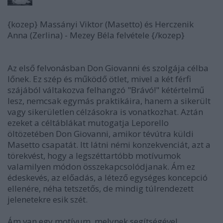
{kozep} Massányi Viktor (Masetto) és Herczenik
Anna (Zerlina) - Mezey Béla felvétele {/kozep}
Az első felvonásban Don Giovanni és szolgája célba
lőnek. Ez szép és működő ötlet, mivel a két férfi
szájából váltakozva felhangzó "Brávó!" kétértelmű
lesz, nemcsak egymás praktikáira, hanem a sikerült
vagy sikerületlen célzásokra is vonatkozhat. Aztán
ezeket a céltáblákat mutogatja Leporello
öltözetében Don Giovanni, amikor tévútra küldi
Masetto csapatát. Itt látni némi konzekvenciát, azt a
törekvést, hogy a legszéttartóbb motívumok
valamilyen módon összekapcsolódjanak. Ám ez
édeskevés, az előadás, a létező egységes koncepció
ellenére, néha tetszetős, de mindig túlrendezett
jelenetekre esik szét.
Ám van egy motívum, melynek segítségével