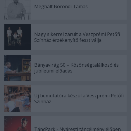
Meghalt Böröndi Tamás
Nagy sikerrel zárult a Veszprémi Petőfi
Színház érzékenyítő fesztiválja
Bányavirág 50 – Közönségtalálkozó és
jubileumi előadás
Új bemutatóra készül a Veszprémi Petőfi
Színház
TáncPark - Nyáresti táncélmény élőben