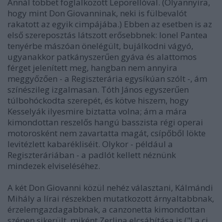
Annál többet foglalkozott Leporellóval. (Olyannyira,
hogy mint Don Giovanninak, neki is fülbevalót
rakatott az egyik cimpájába.) Ebben az esetben is az
első szereposztás látszott erősebbnek: Ionel Pantea
tenyérbe mászóan önelégült, bujálkodni vágyó,
ugyanakkor patkányszerűen gyáva és alattomos
férget jelenített meg, hangban nem annyira
meggyőzően - a Regiszterária egysíkúan szólt -, ám
színészileg izgalmasan. Tóth János egyszerűen
túlbohóckodta szerepét, és kötve hiszem, hogy
Kesselyák ilyesmire biztatta volna; ám a mára
kimondottan reszelős hangú basszista régi operai
motorosként nem zavartatta magát, csípőből lökte
levitézlett kabarékliséit. Olykor - például a
Regiszteráriában - a padlót kellett néznünk
mindezek elviseléséhez.
A két Don Giovanni közül nehéz választani, Kálmándi
Mihály a lírai részekben mutatkozott árnyaltabbnak,
érzelemgazdagabbnak, a canzonetta kimondottan
szépen sikerült, miként Zerlina elcsábítása is ("La ci