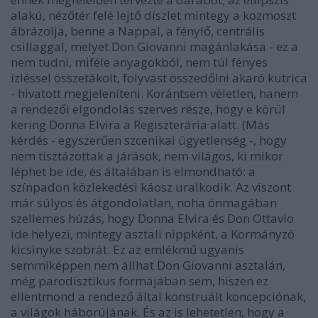
alakú, nézőtér felé lejtő díszlet mintegy a kozmoszt
ábrázolja, benne a Nappal, a fénylő, centrális
csillaggal, melyet Don Giovanni magánlakása - ez a
nem tudni, miféle anyagokból, nem túl fényes
ízléssel összetákolt, folyvást összedőlni akaró kutrica
- hivatott megjeleníteni. Korántsem véletlen, hanem
a rendezői elgondolás szerves része, hogy e körül
kering Donna Elvira a Regiszterária alatt. (Más
kérdés - egyszerűen szcenikai ügyetlenség -, hogy
nem tisztázottak a járások, nem világos, ki mikor
léphet be ide, és általában is elmondható: a
színpadon közlekedési káosz uralkodik. Az viszont
már súlyos és átgondolatlan, noha önmagában
szellemes húzás, hogy Donna Elvira és Don Ottavio
ide helyezi, mintegy asztali nippként, a Kormányzó
kicsinyke szobrát. Ez az emlékmű ugyanis
semmiképpen nem állhat Don Giovanni asztalán,
még parodisztikus formájában sem, hiszen ez
ellentmond a rendező által konstruált koncepciónak,
a világok háborújának. És az is lehetetlen, hogy a