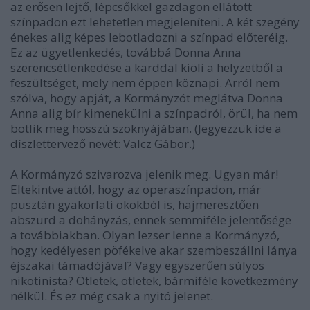
az erősen lejtő, lépcsőkkel gazdagon ellátott
színpadon ezt lehetetlen megjeleníteni. A két szegény
énekes alig képes lebotladozni a színpad előteréig.
Ez az ügyetlenkedés, továbbá Donna Anna
szerencsétlenkedése a karddal kiöli a helyzetből a
feszültséget, mely nem éppen köznapi. Arról nem
szólva, hogy apját, a Kormányzót meglátva Donna
Anna alig bír kimenekülni a színpadról, örül, ha nem
botlik meg hosszú szoknyájában. (Jegyezzük ide a
díszlettervező nevét: Valcz Gábor.)
A Kormányzó szivarozva jelenik meg. Ugyan már!
Eltekintve attól, hogy az operaszínpadon, már
pusztán gyakorlati okokból is, hajmeresztően
abszurd a dohányzás, ennek semmiféle jelentősége
a továbbiakban. Olyan lezser lenne a Kormányzó,
hogy kedélyesen pöfékelve akar szembeszállni lánya
éjszakai támadójával? Vagy egyszerűen súlyos
nikotinista? Ötletek, ötletek, bármiféle következmény
nélkül. És ez még csak a nyitó jelenet.