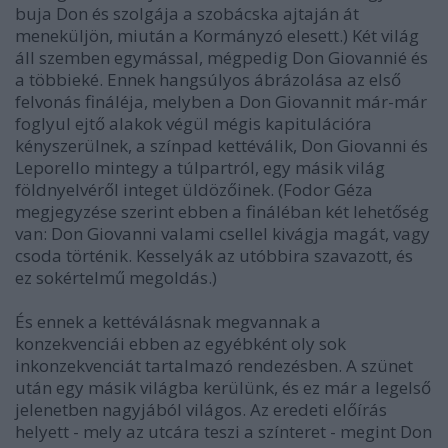
buja Don és szolgája a szobácska ajtaján át
meneküljön, miután a Kormányzó elesett.) Két világ
áll szemben egymással, mégpedig Don Giovannié és
a többieké. Ennek hangsúlyos ábrázolása az első
felvonás fináléja, melyben a Don Giovannit már-már
foglyul ejtő alakok végül mégis kapitulációra
kényszerülnek, a színpad kettéválik, Don Giovanni és
Leporello mintegy a túlpartról, egy másik világ
földnyelvéről integet üldözőinek. (Fodor Géza
megjegyzése szerint ebben a fináléban két lehetőség
van: Don Giovanni valami csellel kivágja magát, vagy
csoda történik. Kesselyák az utóbbira szavazott, és
ez sokértelmű megoldás.)
És ennek a kettéválásnak megvannak a
konzekvenciái ebben az egyébként oly sok
inkonzekvenciát tartalmazó rendezésben. A szünet
után egy másik világba kerülünk, és ez már a legelső
jelenetben nagyjából világos. Az eredeti előírás
helyett - mely az utcára teszi a színteret - megint Don