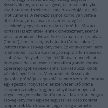
Kesselyák megpróbálta egységbe rendezni olykor
vitathatatlanul szellemes kaleidoszkópját. Az Idő
motívuma ez. A rendező sajnos komolyan vette a
librettó sugalmazását, miszerint az egész
cselekmény egyetlen nap alatt játszódik. Mozart
kortársai is ezt hitték, ennek következményeként a
bécsi premieren Elvira érkezését már nem éjszakára
("notte"), hanem világos hajnalra ("alba chiara")
változtatták a szövegkönyvben. Ez voltaképpen nem
is lehetetlen, csak a Kormányzó rapid eltemetése és
szobrának fénysebességű felállítása mond ellent a
dolognak, de a teljesen szürrealista gondolkodású
operarajongók képesek ennél sokkal abszurdabb
békák lenyelésére is. Mindamellett Kesselyák
igazolni próbálja az igazolásra nem szorulót, odarak
egy egészkor folyvást ellenszenvesen ütő órát a
színpadra, mely a függöny felnyitásakor nyolcat,
végső leengedésekor kettőt mutat. Köztudott, hogy a
szövegkönyvben egyetlenegyszer esik szó konkrét
időpontról, Don Giovanni jegyzi meg a temető