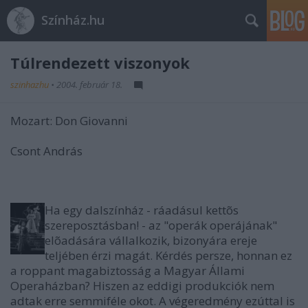
Színház.hu
Túlrendezett viszonyok
szinhazhu
•
2004. február 18.
Mozart: Don Giovanni
Csont András
Ha egy dalszínház - ráadásul kettõs
szereposztásban! - az "operák operájának"
elõadására vállalkozik, bizonyára ereje
teljében érzi magát. Kérdés persze, honnan ez
a roppant magabiztosság a Magyar Állami
Operaházban? Hiszen az eddigi produkciók nem
adtak erre semmiféle okot. A végeredmény ezúttal is