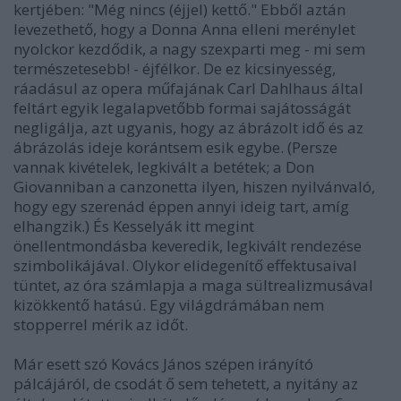
kertjében: "Még nincs (éjjel) kettő." Ebből aztán
levezethető, hogy a Donna Anna elleni merénylet
nyolckor kezdődik, a nagy szexparti meg - mi sem
természetesebb! - éjfélkor. De ez kicsinyesség,
ráadásul az opera műfajának Carl Dahlhaus által
feltárt egyik legalapvetőbb formai sajátosságát
negligálja, azt ugyanis, hogy az ábrázolt idő és az
ábrázolás ideje korántsem esik egybe. (Persze
vannak kivételek, legkivált a betétek; a Don
Giovanniban a canzonetta ilyen, hiszen nyilvánvaló,
hogy egy szerenád éppen annyi ideig tart, amíg
elhangzik.) És Kesselyák itt megint
önellentmondásba keveredik, legkivált rendezése
szimbolikájával. Olykor elidegenítő effektusaival
tüntet, az óra számlapja a maga sültrealizmusával
kizökkentő hatású. Egy világdrámában nem
stopperrel mérik az időt.
Már esett szó Kovács János szépen irányító
pálcájáról, de csodát ő sem tehetett, a nyitány az