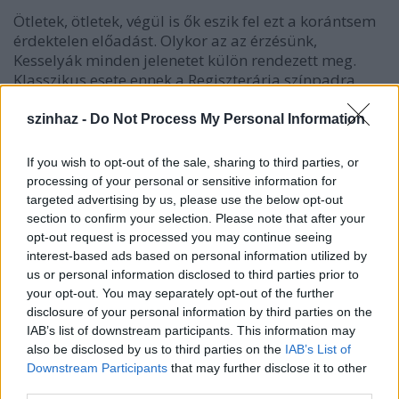
Ötletek, ötletek, végül is ők eszik fel ezt a korántsem
érdektelen előadást. Olykor az az érzésünk,
Kesselyák minden jelenetet külön rendezett meg.
Klasszikus esete ennek a Regiszterária színpadra
állítása. Leporello most magánszámot ad elő, ami
részben jogos, de Stefan Kunze magisztrális
szinhaz -
Do Not Process My Personal Information
kötetében (Mozarts Opern. Stuttgart, Reclam, 1996)
okosan jegyzi meg, hogy a Don Giovanni összes
If you wish to opt-out of the sale, sharing to third parties, or
áriája erősen ensemble irányú. Nincs ez másként itt
processing of your personal or sensitive information for
sem, hiszen Leporello egyrészt önmagának henceg
targeted advertising by us, please use the below opt-out
gazdája koituszaival, akárha ő hálta volna el az
section to confirm your selection. Please note that after your
összes viszonyt, másrészt Elvira figyelmére is
opt-out request is processed you may continue seeing
roppantul számít; egyébként itt kötődik meg az a
interest-based ads based on personal information utilized by
végzetes szál, melynek végpontján a szolga gazdája
us or personal information disclosed to third parties prior to
köntösében feleségévé teszi az agyonalázott nőt.
your opt-out. You may separately opt-out of the further
disclosure of your personal information by third parties on the
Kesselyák azonban egyedül hagyja Leporellót, aki a
IAB’s list of downstream participants. This information may
színpad egy félreeső deszkája alól - ki tudja, miért
also be disclosed by us to third parties on the
IAB’s List of
éppen onnan? - előrántja a híres regisztert. Aztán
Downstream Participants
that may further disclose it to other
pedig visszahelyezi oda. Miért? Megtalálja majd
third parties.
legközelebb is? Mi ez? Rejtekhely? Jelent valamit