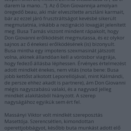
darem la mano..."). Az ő Don Giovannija amolyan
öregedő beau, aki már elveszítette arszláni karmait,
bár az ezzel járó frusztráltságot kevésbé sikerült
megmutatnia, inkább a rezignáció lovagját jelenített
meg. Busa Tamás viszont mindent rápakolt, hogy
Don Giovanni erőlködését megmutassa, és ez olykor
sajnos az ő énekesi erőlködésének (is) bizonyult.
Busa mintha egy impotens szexmasinát játszott
volna, akinek állandóan kell a vörösbor viagrája,
hogy fedező állásba léphessen. Érvényes értelmezést
adott mindkét énekes, nem vitás (nota bene: Busa
jobb kettőst alkotott Leporellójával, mint Kálmándi,
de persze ehhez akadt is partnere), ám Don Giovanni
mégis nagyszabású valaki, és a nagyvad jelleg
mindkét alakításból hiányzott. A szerep
nagyságához egyikük sem ért fel.
Massányi Viktor volt mindkét szereposztás
Masettója. Szerencsétlen, kimondottan
operettjobbágyot, később buta munkást adott elő