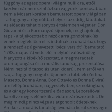
függöny az egész operai világra hullik rá, ettől
kezdve már nem színházban vagyunk, pontosabban
nem a Mozart korában bemutatott opera világában
- a függöny a régmúltba helyezi az eddig látottakat.
Az előadás tehát bizonyos értelemben véget ér: Don
Giovanni és a Kormányzó kijönnek, meghajolnak,
taps - a tájékozottabb nézők arra gondolnak (és
ennek megfelelően el is indulnak a ruhatárba), hogy
a rendező az úgynevezett "bécsi verziót" (bemutató:
1788. május 7.) vette elő, melyből valószínűleg
hiányzott a kibékítő szextett, a megmaradtak
örömujjongása és a morális tanulság prezentálása.
Némi hezitáló tapsolás után kiderül, nem erről van
szó; a függöny mögül előjönnek a többiek (Zerlina,
Masetto, Donna Anna, Don Ottavio és Donna Elvira),
ám fellépőruhában, nagyestélyiben, szmokingban,
és akár egy koncertszerű előadáson, Leporellóval
karöltve mégis eléneklik a vidám zárószextettet. De
még mindig nincs vége az átgondolt ötleteknek.
Amikor a morális tanulság levonása kerül szőnyegre