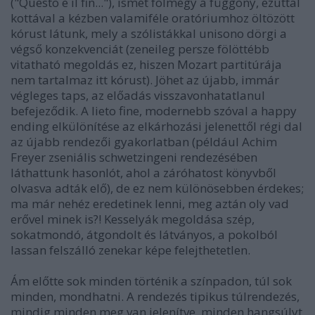
("Questo e il fin..."), ismét fölmegy a függöny, ezúttal
kottával a kézben valamiféle oratóriumhoz öltözött
kórust látunk, mely a szólistákkal unisono dörgi a
végső konzekvenciát (zeneileg persze fölöttébb
vitatható megoldás ez, hiszen Mozart partitúrája
nem tartalmaz itt kórust). Jöhet az újabb, immár
végleges taps, az előadás visszavonhatatlanul
befejeződik. A lieto fine, modernebb szóval a happy
ending elkülönítése az elkárhozási jelenettől régi dal
az újabb rendezői gyakorlatban (például Achim
Freyer zseniális schwetzingeni rendezésében
láthattunk hasonlót, ahol a záróhatost könyvből
olvasva adták elő), de ez nem különösebben érdekes;
ma már nehéz eredetinek lenni, meg aztán oly vad
erővel minek is?! Kesselyák megoldása szép,
sokatmondó, átgondolt és látványos, a pokolból
lassan felszálló zenekar képe felejthetetlen.
Ám előtte sok minden történik a színpadon, túl sok
minden, mondhatni. A rendezés tipikus túlrendezés,
mindig minden meg van jelenítve, minden hangsúlyt