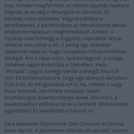
kap, minden megformált, az ötletek egymás nyakára
hágnak, és ez végül lehangoló és fárasztó. Az
összkép rossz eklektika. Vegyük például a
kezdőjelenet, a partitúrában az Introduzione névvel
ellátott komplexum megformálását. Amikor a
nyitány után fölmegy a függöny, Leporellót látjuk,
telihold van, szitál a hó, ő pedig egy hóember
répaorrát lopja le, hogy csillapítsa csillapíthatatlan
éhségét. Ám a répa rossz, nyilván fagyott, a szolga
dühében agyonbokszolja a hóembert, mely
"elolvad", vagyis kimegy belőle a levegő, hisz lufi
volt. Elcsodálkozhatunk, hogy egy spanyol városban
hull a hó, de elfogadnánk ezt is, ha, miként a nagy
hasú holdnak, bármiféle színpadi, netán
dramaturgiai következménye lenne. Ám nincs, a
továbbiakban eltűnik a hó és a telihold. Minek voltak
egyáltalán? És jelentettek-e bármit is?
De a bevezetés folytatódik: Don Giovanni és Donna
Anna lép fel. A jelenetben üldözésről van szó, viszont