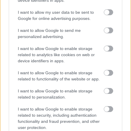
device identifiers in apps.
megrágalmazza Masettót; közönyösnek, brutálisan
érzéketlennek mutatja, ami ellentmond az opera
I want to allow my user data to be sent to
egészében betöltött szerepének, és még Kesselyák
Google for online advertising purposes.
saját elgondolásának is. Egyébként felőlem akár
piás is lehet Masetto, de akkor aztán tényleg igya
I want to allow Google to send me
végig az estét.
personalized advertising.
Hasonló ráfogás, hogy a nagy buli előtti jelenetben
I want to allow Google to enable storage
Don Giovanni újságot olvas. Sokféle módon lehet őt
related to analytics like cookies on web or
elképzelni, de a politikai rovatot vagy az
device identifiers in apps.
apróhirdetéseket böngészve semmiképpen. Don
Giovanni a szó magasabb értelmében egyáltalán
I want to allow Google to enable storage
nem is tud olvasni.
related to functionality of the website or app.
I want to allow Google to enable storage
Ha a rendezés csúcspontja a második finálé, az elsőt
related to personalization.
az előadás legnagyobb fiaskójának nevezhetjük.
Úgynevezett orgiát látunk a libertinus főúr
I want to allow Google to enable storage
kéjlakában, a libériás lakájok vad kicsapongást
related to security, including authentication
hordoznak körül tálcákon, egyesek orális szexet
functionality and fraud prevention, and other
űznek, mások a tergo hágnak párjukkal, megint
user protection.
mások egyéb módon disznólkodnak - mindezt a