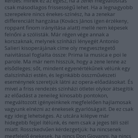
kérdés: minek ez az egész, ha a zenei megvalósítás
csak másodlagos frissességű lehet. Ha a legnagyobb
szerepekre nincs énekes-színész, ha a zenekar
differenciált hangzása (Kovács János igen érzékeny,
roppant finom irányítása alatt) mellé nem képesek
felnőni a szólisták. Már régen vége annak a
korszaknak, melynek színházi lényegét Antonio
Salieri kisoperájának címe oly megvesztegető
naivitással foglalta össze: Prima la musica e poi le
parole. Ma már nem hisszük, hogy a zene lenne az
elsődleges; sőt, mindent egyenértékűnek vélünk egy
dalszínházi estén, és leginkább összművészeti
eseménynek szeretjük látni az opera-előadásokat. És
mivel a friss rendezés színházi ötletei olykor átsegítik
az előadást a zeneileg kínosabb pontokon,
megváltozott igényeinknek megfelelően hajlamosak
vagyunk elnézni az énekesek gyarlóságait. De ez csak
egy ideig lehetséges. Az utcára kilépve már
hidegebb fejjel ítélünk, és nem csak a jeges téli szél
miatt. Rosszkedvűen kérdezgetjük: ha nincsenek
megfelelő énekesek, ha nincs Don Giovanni, ha nincs