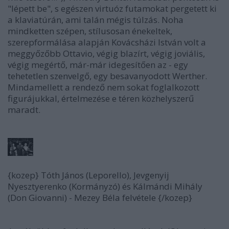
"lépett be", s egészen virtuóz futamokat pergetett ki
a klaviatúrán, ami talán mégis túlzás. Noha
mindketten szépen, stílusosan énekeltek,
szerepformálása alapján Kovácsházi István volt a
meggyőzőbb Ottavio, végig blazírt, végig joviális,
végig megértő, már-már idegesítően az - egy
tehetetlen szenvelgő, egy besavanyodott Werther.
Mindamellett a rendező nem sokat foglalkozott
figurájukkal, értelmezése e téren közhelyszerű
maradt.
{kozep} Tóth János (Leporello), Jevgenyij
Nyesztyerenko (Kormányzó) és Kálmándi Mihály
(Don Giovanni) - Mezey Béla felvétele {/kozep}