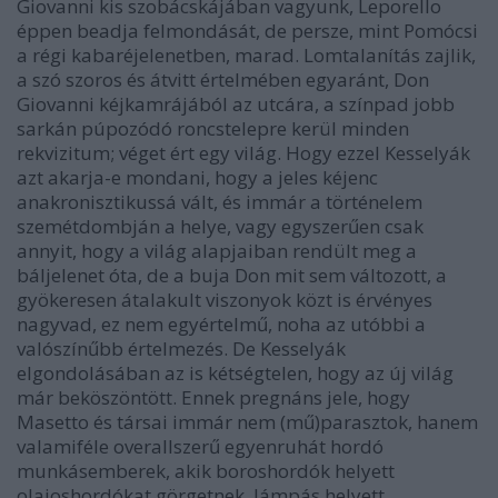
Giovanni kis szobácskájában vagyunk, Leporello
éppen beadja felmondását, de persze, mint Pomócsi
a régi kabaréjelenetben, marad. Lomtalanítás zajlik,
a szó szoros és átvitt értelmében egyaránt, Don
Giovanni kéjkamrájából az utcára, a színpad jobb
sarkán púpozódó roncstelepre kerül minden
rekvizitum; véget ért egy világ. Hogy ezzel Kesselyák
azt akarja-e mondani, hogy a jeles kéjenc
anakronisztikussá vált, és immár a történelem
szemétdombján a helye, vagy egyszerűen csak
annyit, hogy a világ alapjaiban rendült meg a
báljelenet óta, de a buja Don mit sem változott, a
gyökeresen átalakult viszonyok közt is érvényes
nagyvad, ez nem egyértelmű, noha az utóbbi a
valószínűbb értelmezés. De Kesselyák
elgondolásában az is kétségtelen, hogy az új világ
már beköszöntött. Ennek pregnáns jele, hogy
Masetto és társai immár nem (mű)parasztok, hanem
valamiféle overallszerű egyenruhát hordó
munkásemberek, akik boroshordók helyett
olajoshordókat görgetnek, lámpás helyett