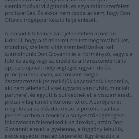
elemlámpával világítanak, és egyáltalán: szerfelett
proliszerűek. És ekkor nem csoda az sem, hogy Don
Ottavio írógéppel készíti feljelentését.
A második felvonás zárójelenetében azonban
kiderül, hogy a történelmi mellett még további két,
mondjuk, szellemi világ szembeállásával kell
számolnunk: Don Giovanni és a Kormányzó, vagyis a
föld és az ég vagy az érzéki és a transzcendentális
oppozíciójával, mely végleges ugyan, de ők,
princípiumok lévén, valamiként mégis
összetartoznak (és melléjük kapcsolódik Leporello,
aki nem véletlenül visel ugyanolyan ruhát, mint két
partnere), és együtt is süllyednek el, a visszamaradt,
prózai világ ismét elkülönül tőlük. A zárójelenet
megoldása az előadás dísze: a pokolra szállási
jelenet közben a zenekar a süllyesztő segítségével
fokozatosan felemelkedik az árokból, aztán Don
Giovannit elnyeli a gyehenna, a függöny lehullik,
előtte egyedül marad Leporello, úgy érezzük, a