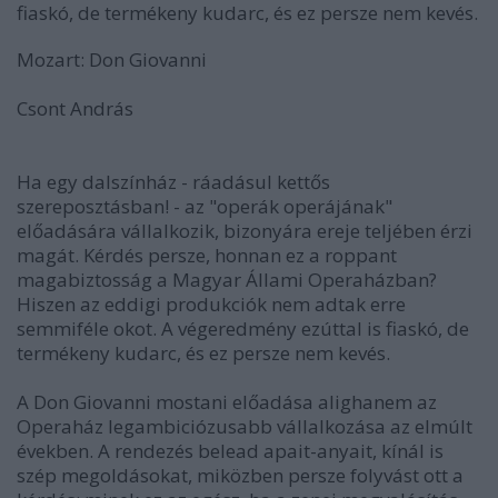
fiaskó, de termékeny kudarc, és ez persze nem kevés.
Mozart: Don Giovanni
Csont András
Ha egy dalszínház - ráadásul kettős
szereposztásban! - az "operák operájának"
előadására vállalkozik, bizonyára ereje teljében érzi
magát. Kérdés persze, honnan ez a roppant
magabiztosság a Magyar Állami Operaházban?
Hiszen az eddigi produkciók nem adtak erre
semmiféle okot. A végeredmény ezúttal is fiaskó, de
termékeny kudarc, és ez persze nem kevés.
A Don Giovanni mostani előadása alighanem az
Operaház legambiciózusabb vállalkozása az elmúlt
években. A rendezés belead apait-anyait, kínál is
szép megoldásokat, miközben persze folyvást ott a