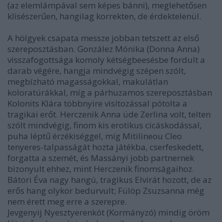
(az elemlámpával sem képes bánni), meglehetősen
klisészerűen, hangilag korrekten, de érdektelenül.
A hölgyek csapata messze jobban tetszett az első
szereposztásban. González Mónika (Donna Anna)
visszafogottsága komoly kétségbeesésbe fordult a
darab végére, hangja mindvégig szépen szólt,
megbízható magasságokkal, makulátlan
koloratúrákkal, míg a párhuzamos szereposztásban
Kolonits Klára többnyire visítozással pótolta a
tragikai erőt. Herczenik Anna üde Zerlina volt, telten
szólt mindvégig, finom kis erotikus cicáskodással,
puha léptű érzékiséggel, míg Mitilineou Cleo
tenyeres-talpasságát hozta játékba, cserfeskedett,
forgatta a szemét, és Massányi jobb partnernek
bizonyult ehhez, mint Herczenik finomságaihoz.
Bátori Éva nagy hangú, tragikus Elvirát hozott, de az
erős hang olykor bedurvult; Fülöp Zsuzsanna még
nem érett meg erre a szerepre.
Jevgenyij Nyesztyerenkót (Kormányzó) mindig öröm