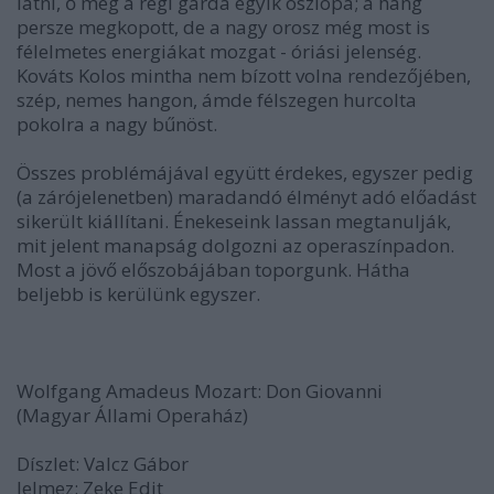
látni, ő még a régi gárda egyik oszlopa; a hang
persze megkopott, de a nagy orosz még most is
félelmetes energiákat mozgat - óriási jelenség.
Kováts Kolos mintha nem bízott volna rendezőjében,
szép, nemes hangon, ámde félszegen hurcolta
pokolra a nagy bűnöst.
Összes problémájával együtt érdekes, egyszer pedig
(a zárójelenetben) maradandó élményt adó előadást
sikerült kiállítani. Énekeseink lassan megtanulják,
mit jelent manapság dolgozni az operaszínpadon.
Most a jövő előszobájában toporgunk. Hátha
beljebb is kerülünk egyszer.
Wolfgang Amadeus Mozart: Don Giovanni
(Magyar Állami Operaház)
Díszlet: Valcz Gábor
Jelmez: Zeke Edit