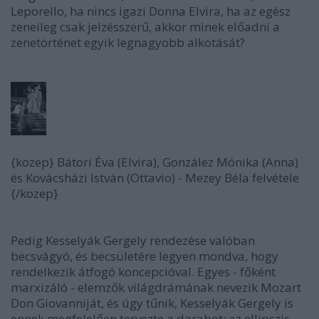
Leporello, ha nincs igazi Donna Elvira, ha az egész
zeneileg csak jelzésszerű, akkor minek előadni a
zenetörténet egyik legnagyobb alkotását?
{kozep} Bátori Éva (Elvira), González Mónika (Anna)
és Kovácsházi István (Ottavio) - Mezey Béla felvétele
{/kozep}
Pedig Kesselyák Gergely rendezése valóban
becsvágyó, és becsületére legyen mondva, hogy
rendelkezik átfogó koncepcióval. Egyes - főként
marxizáló - elemzők világdrámának nevezik Mozart
Don Giovanniját, és úgy tűnik, Kesselyák Gergely is
ennek megfelelően tervezte a darabot; az ellipszis