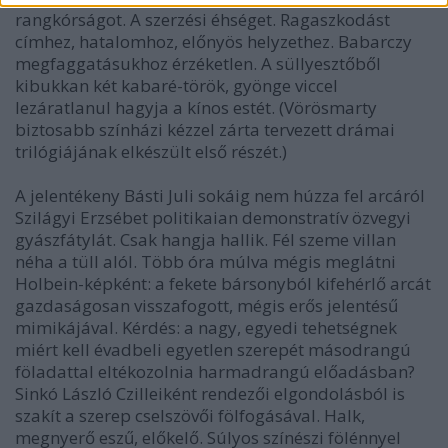
rangkórságot. A szerzési éhséget. Ragaszkodást
címhez, hatalomhoz, előnyös helyzethez. Babarczy
megfaggatásukhoz érzéketlen. A süllyesztőből
kibukkan két kabaré-török, gyönge viccel
lezáratlanul hagyja a kínos estét. (Vörösmarty
biztosabb színházi kézzel zárta tervezett drámai
trilógiájának elkészült első részét.)
A jelentékeny Básti Juli sokáig nem húzza fel arcáról
Szilágyi Erzsébet politikaian demonstratív özvegyi
gyászfátylát. Csak hangja hallik. Fél szeme villan
néha a tüll alól. Több óra múlva mégis meglátni
Holbein-képként: a fekete bársonyból kifehérlő arcát
gazdaságosan visszafogott, mégis erős jelentésű
mimikájával. Kérdés: a nagy, egyedi tehetségnek
miért kell évadbeli egyetlen szerepét másodrangú
föladattal eltékozolnia harmadrangú előadásban?
Sinkó László Czilleiként rendezői elgondolásból is
szakít a szerep cselszövői fölfogásával. Halk,
megnyerő eszű, előkelő. Súlyos színészi fölénnyel