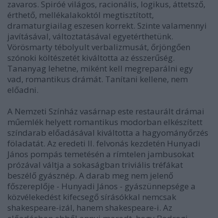
zavaros. Spiróé világos, racionális, logikus, áttetsző,
érthető, mellékalakoktól megtisztított,
dramaturgiailag eszesen korrekt. Szinte valamennyi
javításával, változtatásával egyetérthetünk.
Vörösmarty tébolyult verbalizmusát, őrjöngően
szónoki költészetét kiváltotta az ésszerűség.
Tananyag lehetne, miként kell megreparálni egy
vad, romantikus drámát. Tanítani kellene, nem
előadni.
A Nemzeti Színház vasárnap este restaurált drámai
műemlék helyett romantikus modorban elkészített
színdarab előadásával kiváltotta a hagyományőrzés
föladatát. Az eredeti II. felvonás kezdetén Hunyadi
János pompás temetésén a rímtelen jambusokat
prózával váltja a sokaságban triviális tréfákat
beszélő gyásznép. A darab meg nem jelenő
főszereplője - Hunyadi János - gyászünnepsége a
közvélekedést kifecsegő sírásókkal nemcsak
shakespeare-izál, hanem shakespeare-i. Az