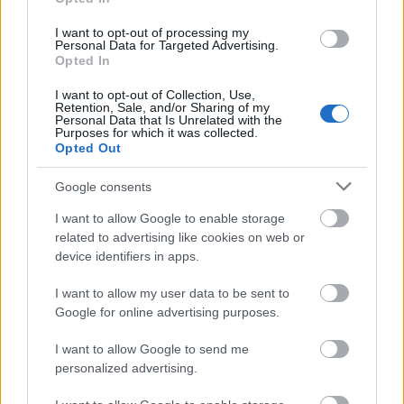
dobták a főpróba óta -, karjukat égnek vető apácák
I want to opt-out of processing my
táncolnak Hunyadi János temetésén. Ilyent utoljára
Personal Data for Targeted Advertising.
Halász Péter koreografált a Portugál apácához, ott is
Opted In
megkapóan rosszul hatott. Halász azonban
alternatív. Babarczy viszont egymaga a
I want to opt-out of Collection, Use,
Retention, Sale, and/or Sharing of my
színészképzés, a rendezőképzés hazánkban. Egy-két
Personal Data that Is Unrelated with the
Purposes for which it was collected.
színészegyetem atyja. A pesti színészeti egyetemé,
Opted Out
ami működik, és a kaposvári színészeti egyetemé,
ami még nem működik, csak fizet. Babarczy okosan
Google consents
elgondolta, hogy a Hunyadiakban a mai politikai
élet tükörképét megmutatja a Nemzetiben, de nem
I want to allow Google to enable storage
tudta megcsinálni az előadást. Úgy fest héttől fél
related to advertising like cookies on web or
tizenegyig az előadás Khell Zsoltnak túl bő
device identifiers in apps.
díszleteiben, mintha rendezve volna, még sincs
megrendezve.
I want to allow my user data to be sent to
Google for online advertising purposes.
I want to allow Google to send me
personalized advertising.