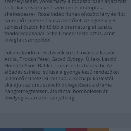
személyiségét. Vörösmarty a többszörösen átjátszott
politikai szívkirálynő szerepébe odalopta a
shakespeare-i Rosalindát: fiúnak öltözött lány és fiút
szereplő színésznő kusza kettősét. Az egészséges
színészi ösztön költőibb a dramaturgiai tanács
fondorkodásánál: Schell megérzékíti azt is, amit
kivágtak szerepéből.
Fölsorolandó a résztvevők közül továbbá Kaszás
Attila, Trokán Péter, Gazsó György, Újlaky László,
Horváth Ákos, Balikó Tamás és Gubás Gabi. Az
előadás színészi stílusa a gyönge kezű rendezőket
jellemző színészi ki mit tud: a köznapi közléstől
skálájuk az üres szavaló öblögetésen, a dráma
hangremegtetésen, áldrámai bömbölésen át
tévelyeg az amatőr színjátékig.