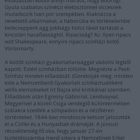
előadásban ebből annyi maradt, hogy Bodrogi
Gyula szabatos színészi életösztönnel viccesnek
mutatkozik Ivan pór szerepében. Kiaknázza a
nevettető alkalmakat, a háborúba és történelembe
belecseppent agg jobbágy bölcs távol tartását a
kincstári hazafiasságtól. Ripacsság? Az. Ilyen ripacs
volt Shakespeare, ennyire ripacs színházi költő
Vörösmarty.
A költőt színházi gyakorlatlansággal vádolni légből
kapott. Estéit színházban töltötte. Megnézte a Pesti
Színház minden előadását. (Gondolják meg: minden
este a Nemzetiben!) Gyakorlati színháztudóként
velős elemzéseket írt Bajza elvi kritikáival szemben.
Előadások után Egressy Gáborral, Lendvayval,
Megyerivel a közeli Csiga vendéglő különtermében
szálakra szedték a színpadon és a nézőtéren
történteket. 1844-ben mindössze kétszer játszották
el a Czillei és a Hunyadiak drámáját. A júniusi
részvétlenség fő oka, hogy január 27-én
tüntetésszámba menő sikere a Nemzetinek Erkel