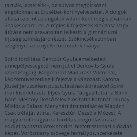
tartják, lecserélik -, de súlyos megbirkózni
angoloknak az Erzsébet-kori nyelvezettel. A dolgok
állása szerint az angolok valamiként mégis elvannak
Shakespeare-rel. A régies kifejezések kihúzása vagy
átírása nem szavatoltan lelkesíti a gimnáziumi
ifjúság színházjáró részét. Szókincsét azonban
szegényíti az ó nyelvi fordulatok hiánya.
Spiró fordítása Benczúr Gyula emelkedett
ünnepélyességétől nem jut el Derkovits Gyula
szárazságáig. Megmarad Madarász Viktornál,
képzőművészetileg kifejezve a változást. Katona
József Jeruzsálem pusztulásának átírásával Spiró
már kísérletezett. Illyés Gyula "átigazította" a Bánk
bánt. Mészöly Dezső televíziósította Katonát. Hubay
Miklós a Balassi Menyhárt árultatását és Madách
Csak tréfáját átírta. Keresztúri Dezső a Mózest. A
magyarról magyarra fordítás megoldására az
eddigi tapasztalatok szerint ihletett színházi előadás
képes. Vörösmarty szövege homályos, szerkezete