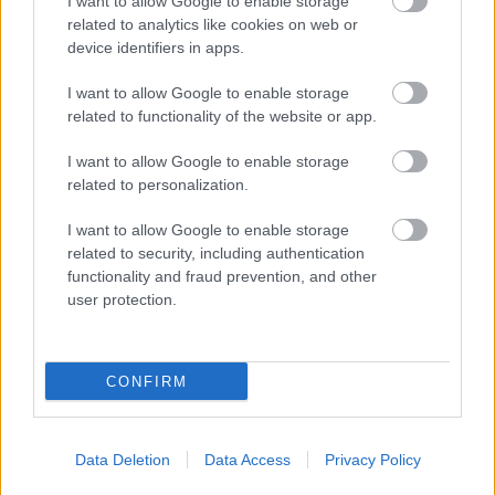
I want to allow Google to enable storage
related to analytics like cookies on web or
A "puha és férfiatlan" V. László bábkirályt Keszég
device identifiers in apps.
László, a kaposvári színház rendezője adja. Időnként
kimegy a jelenetből. Visszajön Hunyadi Lászlóként:
I want to allow Google to enable storage
Szakács Györgyi átöltöztette fekete
related to functionality of the website or app.
bányászünneplőbe. Amikor közös jelenete van V.
Lászlónak és Hunyadi János öregebbik fiának,
I want to allow Google to enable storage
szívességből Schmied Zoltán öltözködik be magyar
related to personalization.
királlyá Keszég helyett. Az előadást záró politikai
apoteózisban Schmied ugyancsak helyettesíti Keszég
I want to allow Google to enable storage
rendezőt horvát bánként. (És áll fegyelmezett
related to security, including authentication
másolatként. Ne tudja meg a rendező, mire gondol
functionality and fraud prevention, and other
ilyenkor Schmied: legkevésbé a magyar történelem
user protection.
vérzivatarosságára.) Így a király politikai
hamissággal maga mellé ölelheti Hunyadi fiait  mint
IV. Béla teszi Bánkkal az idevonatkozó tragédia
CONFIRM
végén. Hárman kompromisszumosan összeölelkezve
távolodnak a szín fenekére. Kevésbé színházi ötlet,
inkább publicisztikai gondolat: a politikai ellenfelek
Data Deletion
Data Access
Privacy Policy
egyike tizenkilenc, húsz a másik. Erről szól az
előadás. A dráma ezenkívül ábrázolja a