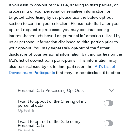
Hunyadi Mátyásként az Operettből idevetődött
If you wish to opt-out of the sale, sharing to third parties, or
Bródy Norbert. Tekintetéről leolvasható a kihúzott
processing of your personal or sensitive information for
jóslat szövege is. (Vörösmarty drámája első
targeted advertising by us, please use the below opt-out
előadásán a 28 éves - s az évben elholt - Hubenayné
section to confirm your selection. Please note that after your
nadrágszerepként játszotta az uralkodásra
opt-out request is processed you may continue seeing
tudatosan készülő, felvágott nyelvű 16 éves, majdani
interest-based ads based on personal information utilized by
nagy uralkodót.)
us or personal information disclosed to third parties prior to
your opt-out. You may separately opt-out of the further
A tömegjelenetek valószínűleg a szegedi tánctervező
disclosure of your personal information by third parties on the
Juronics Tamás számláját terhelik. Van egy báli kép.
IAB’s list of downstream participants. This information may
Táncol vagy tizenkét pár a színen, de táncosnak csak
also be disclosed by us to third parties on the
IAB’s List of
a színész Schell Judit mutatkozik. A többiek vagy
Downstream Participants
that may further disclose it to other
Szegedről utaztak és elfáradtak a vonaton, vagy itt
third parties.
voltak a Nemzeti építkezésénél és maradtak a
Please note that this website/app uses one or more Google
Personal Data Processing Opt Outs
cégnél. Ők a történelmi tömeg is az előadásban. És
services and may gather and store information including but
minél többen bejönnek a színre, annál kevesebben
not limited to your visit or usage behaviour. You may click to
I want to opt-out of the Sharing of my
vannak a színpadon. Valahogy kiszorul a levegő. És
personal data.
grant or deny consent to Google and its third-party tags to
karajban ülnek, mint a Parasztbecsület egyik
Opted In
use your data for below specified purposes in below Google
staggione-előadásán, vagy állnak Khell Zsolt
consent section.
I want to opt-out of the Sale of my
díszletablakában, élettelenebbül, mint maga a
Personal Data.
kulissza. Juronicsnak van még egy tánca - ha ki nem
Opted In