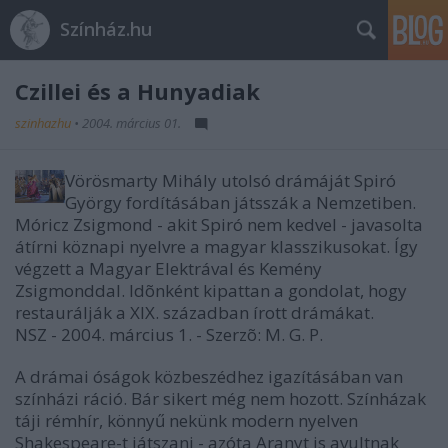
Színház.hu
Czillei és a Hunyadiak
szinhazhu
•
2004. március 01.
Vörösmarty Mihály utolsó drámáját Spiró
György fordításában játsszák a Nemzetiben.
Móricz Zsigmond - akit Spiró nem kedvel - javasolta
átírni köznapi nyelvre a magyar klasszikusokat. Így
végzett a Magyar Elektrával és Kemény
Zsigmonddal. Idõnként kipattan a gondolat, hogy
restaurálják a XIX. században írott drámákat.
NSZ - 2004. március 1. - Szerzõ: M. G. P.
A drámai óságok közbeszédhez igazításában van
színházi ráció. Bár sikert még nem hozott. Színházak
táji rémhír, könnyű nekünk modern nyelven
Shakespeare-t játszani - azóta Aranyt is avultnak