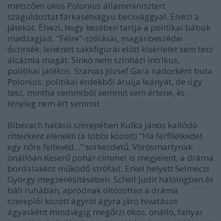
metszően okos Polonius államminisztert
száguldoztat farkasétvágyú becsvággyal. Élvezi a
játékot. Élvezi, hogy kezében tartja a politikai bábúk
madzagjait. "Félre"-szólásai, magánbeszédei
őszinték: lenézett sakkfigurái előtt kísérletet sem tesz
álcáznia magát. Sinkó nem színházi intrikus,
politikai játékos. Szarvas József Gara nádorként buta
Polonius: politikai érdekből árulja leányát, de úgy
tesz, mintha semmiből semmit sem értene, és
tényleg nem ért semmit.
Biberach hatású szerepében Kulka János kallódó
ritterként elénekli (a többi között) "Ha férfilelkedet
egy nőre feltevéd..." sorkezdetű, Vörösmartynak
önállóan Keserű pohár címmel is megjelent, a dráma
bordalaként működő strófáit. Erkel helyett Selmeczi
György megzenésítésében. Schell Judit hálóingben és
báli ruhában, apródnak öltözötten a dráma
szereplői között ágyról ágyra járó hivatásos
ágyasként mindvégig megőrzi okos, önálló, fanyar