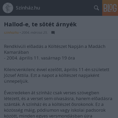
Színház.hu
Hallod-e, te sötét árnyék
szinhazhu
•
2004. március 25.
Rendkívüli elõadás a Költészet Napján a Madách
Kamarában
- 2004. április 11. vasárnap 19 óra
Kilencvenkilenc évvel ezelõtt, április 11-én született
József Attila. Ezt a napot a költészet napjaként
ünnepeljük.
Évezredeken át színház csak verses szövegben
létezett, és a verset sem olvasásra, hanem elõadásra
szánták. A színház és a költészet õsrokonok. Ez a
közösség máig, pódiumon vagy iskolai padsorok
között, minden egyes versmondásban újra