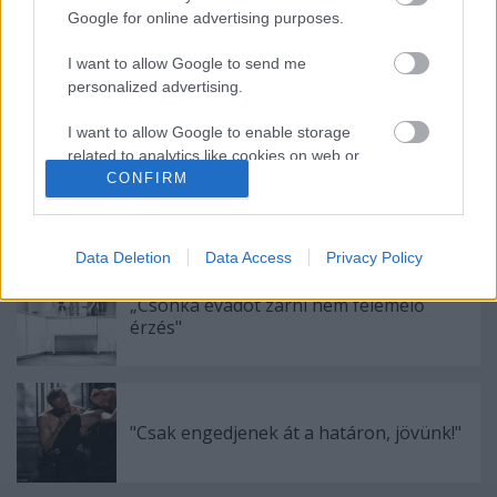
Ajánlott bejegyzések:
Google for online advertising purposes.
I want to allow Google to send me
Augusztusban jön az év legvidámabb
personalized advertising.
hete
I want to allow Google to enable storage
related to analytics like cookies on web or
CONFIRM
device identifiers in apps.
Kamaradarabok, kortárs drámák,
koncertszínház a Teátrumban
I want to allow Google to enable storage
related to functionality of the website or app.
Data Deletion
Data Access
Privacy Policy
I want to allow Google to enable storage
„Csonka évadot zárni nem felemelő
related to personalization.
érzés"
I want to allow Google to enable storage
related to security, including authentication
functionality and fraud prevention, and other
"Csak engedjenek át a határon, jövünk!"
user protection.