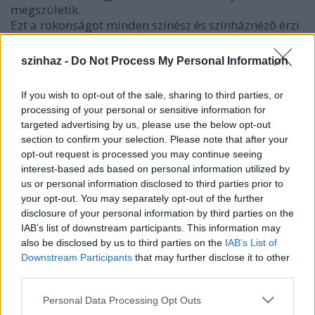
megszületik.
Ezt a rokonságot minden színész és színháznézõ érzi
és számon tartja. Ezért fontos nekünk a költészet
napja. Felkértük Várady Szabolcs költõt, válogasson
szinhaz -
Do Not Process My Personal Information
össze kedvenc versei közül egy estére valót.
If you wish to opt-out of the sale, sharing to third parties, or
Jöjjön el, hallgassunk meg együtt egy összeállítást a
processing of your personal or sensitive information for
magyar - és világirodalom legszebb szövegeiből. Ön
targeted advertising by us, please use the below opt-out
helyet foglal a nézőtéren, társulatunk leül a
section to confirm your selection. Please note that after your
színpadon, és mondjuk  olvassuk - hallgatjuk a
opt-out request is processed you may continue seeing
verseket. Nem kétséges, hogy megtudunk majd
interest-based ads based on personal information utilized by
valamit magunkról.
us or personal information disclosed to third parties prior to
your opt-out. You may separately opt-out of the further
Végvári Tamás
disclosure of your personal information by third parties on the
Mácsai Pál
IAB’s list of downstream participants. This information may
Debreczeny Csaba
also be disclosed by us to third parties on the
IAB’s List of
Dömötör András
Downstream Participants
that may further disclose it to other
Máthé Zsolt
third parties.
Kiss Mari
Please note that this website/app uses one or more Google
Für Anikó
Personal Data Processing Opt Outs
services and may gather and store information including but