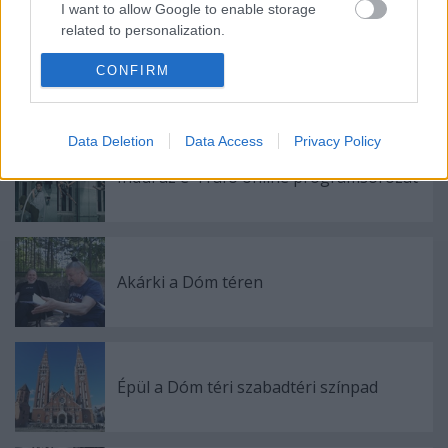
I want to allow Google to enable storage
related to personalization.
CONFIRM
I want to allow Google to enable storage
related to security, including authentication
Ajánlott bejegyzések:
functionality and fraud prevention, and other
user protection.
Data Deletion
Data Access
Privacy Policy
Indul az e-Trafó online programsorozat
Akárki a Dóm téren
Épül a Dóm téri szabadtéri színpad