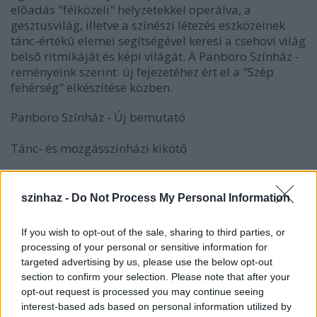
elõadás "félközeli" helyzetekkel operálva, a
gesztusvilág, illetve a színészi létezés eszközeinek
tánc-értékû elemei segítségével keresi a csehovi világ
belsõ ritmikáját és képi világát. A Panboro Színház -
reményeink szerint  új fejezetéhez ért el a "Szép
fehérség" elkészítése közben.
Panboro Színház - Új bemutató
Tánc- és mozgásszínházi kikötő
Kondor Béla Művelődési Központ, 1181 Budapest,
Kondor Béla sétány 8.
szinhaz -
Do Not Process My Personal Information
Tel.: 06-30-977-1110
If you wish to opt-out of the sale, sharing to third parties, or
processing of your personal or sensitive information for
targeted advertising by us, please use the below opt-out
section to confirm your selection. Please note that after your
opt-out request is processed you may continue seeing
interest-based ads based on personal information utilized by