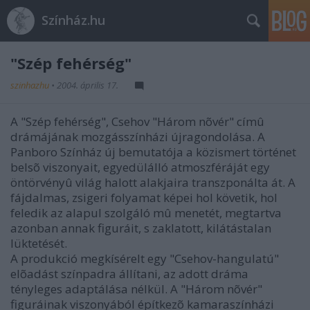
Színház.hu
"Szép fehérség"
szinhazhu
•
2004. április 17.
A "Szép fehérség", Csehov "Három nõvér" címû
drámájának mozgásszínházi újragondolása. A
Panboro Színház új bemutatója a közismert történet
belsõ viszonyait, egyedülálló atmoszféráját egy
öntörvényû világ halott alakjaira transzponálta át. A
fájdalmas, zsigeri folyamat képei hol követik, hol
feledik az alapul szolgáló mû menetét, megtartva
azonban annak figuráit, s zaklatott, kilátástalan
lüktetését.
A produkció megkísérelt egy "Csehov-hangulatú"
elõadást színpadra állítani, az adott dráma
tényleges adaptálása nélkül. A "Három nõvér"
figuráinak viszonyából építkezõ kamaraszínházi