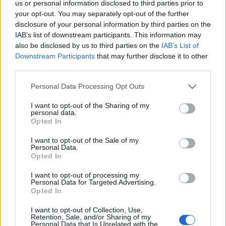
Bemutató: 2004. április 22.
us or personal information disclosed to third parties prior to
your opt-out. You may separately opt-out of the further
valamint: 23-24. Panboro Színház
disclosure of your personal information by third parties on the
IAB’s list of downstream participants. This information may
25. Egri Gárdonyi Géza Színház
also be disclosed by us to third parties on the
IAB’s List of
Downstream Participants
that may further disclose it to other
third parties.
május 9. Kolozsvár  (erdélyi bemutató)
Please note that this website/app uses one or more Google
Personal Data Processing Opt Outs
valamint: 10-11. Casa Culturala a Studentilor
services and may gather and store information including but
not limited to your visit or usage behaviour. You may click to
I want to opt-out of the Sharing of my
Sepsiszentgyörgy Tamási Áron Színház
personal data.
grant or deny consent to Google and its third-party tags to
Opted In
use your data for below specified purposes in below Google
Andrej Dávid Attila Péter
consent section.
I want to opt-out of the Sale of my
Natasa Skovrán Tünde
Personal Data.
Olga Vig Ágnes
Opted In
Mása Györgyjakab Eniko
I want to opt-out of processing my
Irina Both Eszter
Personal Data for Targeted Advertising.
Kuligin Szekrényes László
Opted In
Versinyin Sinkó Ferenc mv.
I want to opt-out of Collection, Use,
Tuzenbach Nagy Attila
Retention, Sale, and/or Sharing of my
Szoljonij Fehérvári Péter
Personal Data that Is Unrelated with the