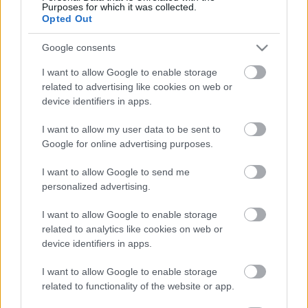
Purposes for which it was collected.
Opted Out
Az előadás színészei a Panboro Színház tagjai,
valamint a kolozsvári Babes Bólyai Egyetem III. éves
Google consents
színművész-hallgatói. Osztályvezető színész-tanár:
Salat Lehel
I want to allow Google to enable storage
related to advertising like cookies on web or
Jelmez: Raluca Bumbac
device identifiers in apps.
Rendező: Uray Péter
I want to allow my user data to be sent to
Google for online advertising purposes.
Külön köszönet Sebestyén Rita dramaturgnak,
Vereckei Rita díszlettervezőnek és Bodó Ottó
I want to allow Google to send me
dramaturgnak az előadás létrejöttében nyújtott
personalized advertising.
önzetlen segítségükért.
I want to allow Google to enable storage
Támogatók: Bp.XVIII. Pestszentlőrinc-Pestszentimre
related to analytics like cookies on web or
Önkormányzata
device identifiers in apps.
Fővárosi Közgyűlés Kulturális Bizottsága
Casa Culturala a Studentilor - Cluj Napoca
I want to allow Google to enable storage
related to functionality of the website or app.