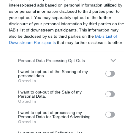
emlékezetes alakítást. Az Új Színház saját
interest-based ads based on personal information utilized by
halottjának tekinti a művésznőt.
us or personal information disclosed to third parties prior to
Hamvasztás utáni búcsúztatása május 10-én
your opt-out. You may separately opt-out of the further
délután negyed háromkor kezdődik a
disclosure of your personal information by third parties on the
Farkasréti temetőben.
IAB’s list of downstream participants. This information may
also be disclosed by us to third parties on the
IAB’s List of
Downstream Participants
that may further disclose it to other
third parties.
Please note that this website/app uses one or more Google
Personal Data Processing Opt Outs
services and may gather and store information including but
not limited to your visit or usage behaviour. You may click to
I want to opt-out of the Sharing of my
personal data.
Ajánlott bejegyzések:
grant or deny consent to Google and its third-party tags to
Opted In
use your data for below specified purposes in below Google
consent section.
I want to opt-out of the Sale of my
Personal Data.
Indul az e-Trafó online programsorozat
Opted In
I want to opt-out of processing my
Personal Data for Targeted Advertising.
Opted In
Rögtön dupla premierrel kezdi az új