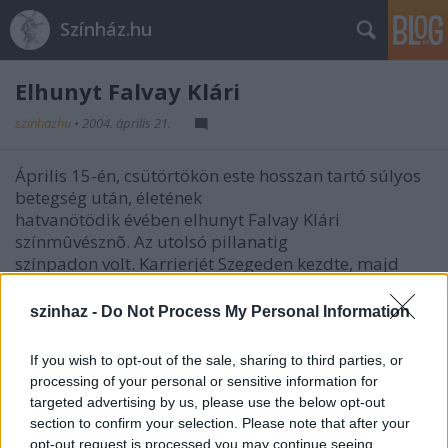
Színház.hu
Elhunyt Falvay Klári
szinhazhu
•
2004. április 21.
Április 15-én, csütörtökön este hosszan tartó súlyos
betegség után, életének
hatvanötödik évében elhunyt Falvay Klári
színmûvésznõ. Az utolsó pillanatig
színpadon volt. Karrierjét Szegeden kezdte, majd
Szolnok és Debrecen után
Budapesten is játszott.
szinhaz -
Do Not Process My Personal Information
Hat éve az Új Színház társulatához tartozott, a
If you wish to opt-out of the sale, sharing to third parties, or
Gyöngéd barbárok, a Falunk rossza, az Angyalok a
processing of your personal or sensitive information for
tetőn, valamint az
targeted advertising by us, please use the below opt-out
Álszentek összeesküvése és a Roberto Zucco című
section to confirm your selection. Please note that after your
darabokban nyújtott
opt-out request is processed you may continue seeing