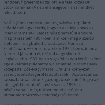
rendben, figyelemben zajlott le a találkozás Dr.
Stockmann-nal (A nép ellenségével), s ez mindkét
felet dicséri.
Az Ács János rendezte pontos, szívósan építkező
előadásból úgy tetszik, hogy itt az ideje ennek az
Ibsen-drámának. Valószínűleg nem tűnt ennyire
"naprakésznek" 1891-ben, amikor - még a szerző
életében - megbukott a budapesti Nemzeti
Színházban. Akkor sem, amikor 1974-ben szintén a
Nemzeti játszotta el, ezúttal nagy sikerrel.
Legközelebb 1989-ben a Vígszínházban került színre
egy alkalmas pillanatban, s az aktuális események
közepette (Bős-Nagymaros, Ófalu) a környezet
veszélyeztetettségéről látszott szólni. Azóta számos
tapasztalattal lettünk gazdagabbak, minélfogva az
idei győri bemutató - akárcsak az 1995-ös
békéscsabai - még többet mond nekünk: a
társadalom veszélyeztetettségéről beszél.