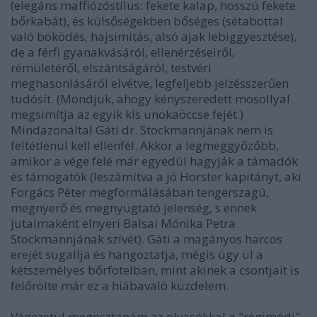
(elegáns maffiózóstílus: fekete kalap, hosszú fekete
bőrkabát), és külsőségekben bőséges (sétabottal
való böködés, hajsimítás, alsó ajak lebiggyesztése),
de a férfi gyanakvásáról, ellenérzéseiről,
rémületéről, elszántságáról, testvéri
meghasonlásáról elvétve, legfeljebb jelzésszerűen
tudósít. (Mondjuk, ahogy kényszeredett mosollyal
megsimítja az egyik kis unokaöccse fejét.)
Mindazonáltal Gáti dr. Stockmannjának nem is
feltétlenül kell ellenfél. Akkor a legmeggyőzőbb,
amikor a vége felé már egyedül hagyják a támadók
és támogatók (leszámítva a jó Horster kapitányt, aki
Forgács Péter megformálásában tengerszagú,
megnyerő és megnyugtató jelenség, s ennek
jutalmaként elnyeri Balsai Mónika Petra
Stockmannjának szívét). Gáti a magányos harcos
erejét sugallja és hangoztatja, mégis úgy ül a
kétszemélyes bőrfotelban, mint akinek a csontjait is
felőrölte már ez a hiábavaló küzdelem.
Végezetül megosztanám az olvasókkal a "régimódi"