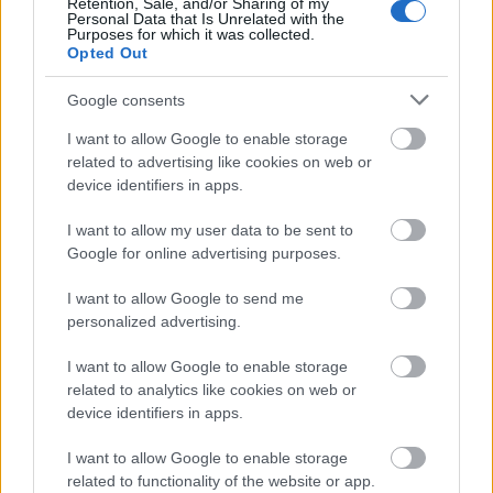
Retention, Sale, and/or Sharing of my
Personal Data that Is Unrelated with the
Purposes for which it was collected.
Opted Out
Jó szándéka jegyében a győri produkció igyekszik
rendezői-színészi megoldást találni a darab néhány
Google consents
feltűnő "személyiségzavarára". Ott van például
Stockmann-né, akinek hirtelen fordulata
I want to allow Google to enable storage
mindenképp magyarázatra szorul. Eleinte
related to advertising like cookies on web or
kifejezetten óva inti férjét attól, hogy
device identifiers in apps.
szembeszegüljön a hatalmasokkal, azután egyszer
csak elszánt fegyvertárssá válik. Gyöngyössy Katalin
I want to allow my user data to be sent to
ezt a váltást a második felvonás első, szerkesztőségi
Google for online advertising purposes.
jelenetében játssza el valamilyen felfénylő emlékkel,
lánykorát idéző, meghatott mosollyal az arcán. Nem
I want to allow Google to send me
kétséges, ő itt most arra az emberre ismert rá dr.
personalized advertising.
Stockmann vehemens fellépését látva, akibe egykor
I want to allow Google to enable storage
beleszeretett. És ettől a szép színészi pillanattól
related to analytics like cookies on web or
kezdve az asszony megadja magát és családját
device identifiers in apps.
annak a sorsnak, amit férje rájuk mért.
I want to allow Google to enable storage
Kell valami indok dr. Stockmannhoz is, akivel
related to functionality of the website or app.