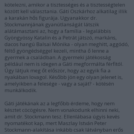
kötelezni, amikor a tisztességes és a tisztességtelen
között kell választania. Gáti Oszkárhoz alkatilag illik
a karakán hős figurája. Ugyanakkor dr.
Stockmannjának gyanútlanságát látszik
alátámasztani az, hogy a família - legalábbis
Gyöngyössy Katalin és a Petrát játszó, markáns,
dacos hangú Balsai Mónika - olyan meghitt, aggódó,
féltő gyöngédséggel kezeli, mintha ő lenne a
gyermek a családban. A gyermeki játékosság
például nem is idegen a Gáti megformálta férfitól.
Úgy látjuk meg őt először, hogy az egyik fia a
nyakában lovagol. Később jön egy olyan jelenet is,
amelyikben a felesége - vagy a saját? - kötésén
munkálkodik.
Gáti játékának az a legfőbb érdeme, hogy nem
késztet cöcögésre. Nem vonakodunk elhinni neki,
amit dr. Stockmann tesz. Ellenlábasa úgyis kevés
nyomatékot kap, mert Maszlay István Peter
Stockmann-alakítása inkább csak látványban erős