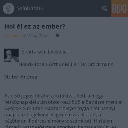
Színház.hu
Hol él ez az ember?
szinhazhu
•
2004. április 27.
- Benda Iván felvétele -
Henrik Ibsen-Arthur Miller: Dr. Stockmann
Stuber Andrea
Az elsõ jogos bírálat a kritikust illeti, aki egy
hétköznap délután ötkor kezdõdõ elõadásra ment el
Gyõrbe. S miután riadtan helyet foglalt fél háznyi
önajzó, röhögékeny kisgimnazista között, a
nézõtéren, lidérces élményre számított. Hirtelen
támadt rossz elõérzete azonban hamar elmúlt. Az