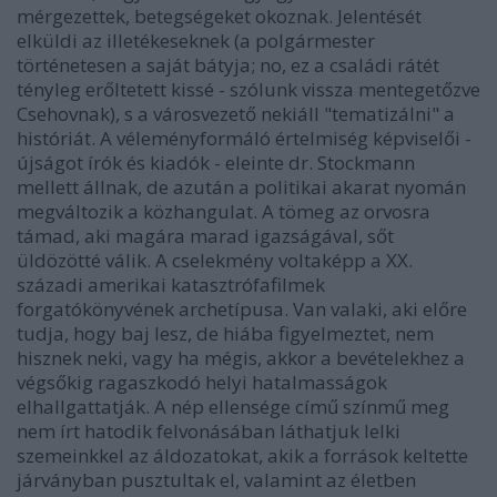
mérgezettek, betegségeket okoznak. Jelentését
elküldi az illetékeseknek (a polgármester
történetesen a saját bátyja; no, ez a családi rátét
tényleg erőltetett kissé - szólunk vissza mentegetőzve
Csehovnak), s a városvezető nekiáll "tematizálni" a
históriát. A véleményformáló értelmiség képviselői -
újságot írók és kiadók - eleinte dr. Stockmann
mellett állnak, de azután a politikai akarat nyomán
megváltozik a közhangulat. A tömeg az orvosra
támad, aki magára marad igazságával, sőt
üldözötté válik. A cselekmény voltaképp a XX.
századi amerikai katasztrófafilmek
forgatókönyvének archetípusa. Van valaki, aki előre
tudja, hogy baj lesz, de hiába figyelmeztet, nem
hisznek neki, vagy ha mégis, akkor a bevételekhez a
végsőkig ragaszkodó helyi hatalmasságok
elhallgattatják. A nép ellensége című színmű meg
nem írt hatodik felvonásában láthatjuk lelki
szemeinkkel az áldozatokat, akik a források keltette
járványban pusztultak el, valamint az életben