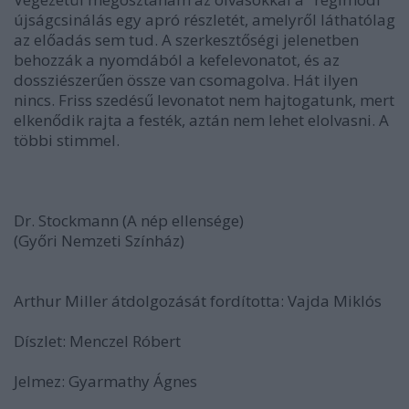
újságcsinálás egy apró részletét, amelyről láthatólag
az előadás sem tud. A szerkesztőségi jelenetben
behozzák a nyomdából a kefelevonatot, és az
dossziészerűen össze van csomagolva. Hát ilyen
nincs. Friss szedésű levonatot nem hajtogatunk, mert
elkenődik rajta a festék, aztán nem lehet elolvasni. A
többi stimmel.
Dr. Stockmann (A nép ellensége)
(Győri Nemzeti Színház)
Arthur Miller átdolgozását fordította: Vajda Miklós
Díszlet: Menczel Róbert
Jelmez: Gyarmathy Ágnes