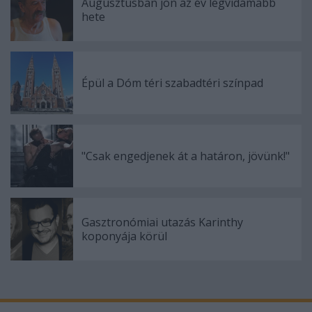
Augusztusban jön az év legvidámabb
hete
Épül a Dóm téri szabadtéri színpad
"Csak engedjenek át a határon, jövünk!"
Gasztronómiai utazás Karinthy
koponyája körül