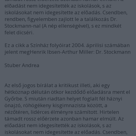
elõadást nem idegesítették az iskolások, s az
iskolásokat nem idegesítette az elõadás. Csendben,
rendben, figyelemben zajlott le a találkozás Dr.
Stockmann-nal (A nép ellenségével), s ez mindkét
felet dicséri.
Ez a cikk a Színház folyóirat 2004. áprilisi számában
jelent megHenrik Ibsen-Arthur Miller: Dr. Stockmann
Stuber Andrea
Az első jogos bírálat a kritikust illeti, aki egy
hétköznap délután ötkor kezdődő előadásra ment el
Győrbe. S miután riadtan helyet foglalt fél háznyi
önajzó, röhögékeny kisgimnazista között, a
nézőtéren, lidérces élményre számított. Hirtelen
támadt rossz előérzete azonban hamar elmúlt. Az
előadást nem idegesítették az iskolások, s az
iskolásokat nem idegesítette az előadás. Csendben,