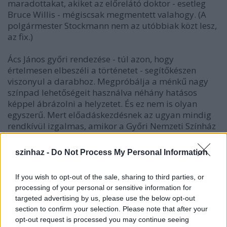
maradottakat, akiket az előrelátó doktor - esetleg
Bruce Willis - mégiscsak megmentett valahogy. (A
polgármester Stockmann nem az utóbbiak közt lesz,
az fix.)
Ács János győri rendezése - túl azon, hogy
értelmesen elbeszéli a történetet - segítőkészen
viszonyul a darabhoz. Megpróbálja a ménkű nagy
színpad lehetőségeit használva néhány hatásos
képpel ábrázolni a helyzetet. És ez nem is olyan
egyszerű. Mert előadáskezdésnek az ugyan mindig
rendkívül izgalmas, amikor a Győri Nemzeti Színház
fémes falán vízszintes rés támad, tágul, s egyre
nagyobb részét engedi látni a színpadképnek, de a
szinhaz -
Do Not Process My Personal Information
hatalmas, széles teret dr. Stockmannék polgári
otthonaként berendezni - reménytelen feladat. A
If you wish to opt-out of the sale, sharing to third parties, or
díszlet a Menczel Róbert tervezőtől már megszokott,
processing of your personal or sensitive information for
sorban álló reflektorok mellett három átvilágított,
targeted advertising by us, please use the below opt-out
üveges ajtóból áll, valamint foltokban elhelyezett,
section to confirm your selection. Please note that after your
hangulattalan lakásrészletekből. (Az első jelenetben
opt-out request is processed you may continue seeing
a Morten Kiilt játszó Bede Fazekas Csaba ebben a