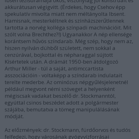
Ibsen tézisdrámája okos, viszonylag jól konstruált és
akkurátusan végigvitt. (Érdekes, hogy Csehov épp
spekulatív mivolta miatt nem méltányolta Ibsent.
Hamisnak, mesterkéltnek és színházszerűtlennek
tartotta a norvég kolléga színpadi machinációit. Mit
szólt volna Brechthez?!) Ugyanakkor A nép ellensége
korántsem hűvös színdarab. Még szép, hogy nem az,
hiszen nyilván dühből született, nem sokkal a
cenzúrával, bojkottal és népharaggal sújtott
Kísértetek után. A drámát 1950-ben átdolgozó
Arthur Miller - túl a saját, antimccartista
asszociációin - voltaképp a színdarab indulatait
terelte mederbe. Az ominózus népgyűlésjelenetnél
például megvont némi szöveget a helyenként
mégiscsak vadakat beszélő dr. Stockmanntól,
egyúttal csinos beszédet adott a polgármester
szájába, bemutatva a tömeg manipulálásának
módját.
Az előzmények: dr. Stockmann, fürdőorvos és tudós
felfedezi, hogy városának gyógyvízforrásai