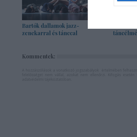
Bartók dallamok jazz-
TáncPark
zenekarral és tánccal
táncélmé
Kommentek:
A hozzászólások a
vonatkozó jogszabályok
értelmében felhaszná
felelősséget nem vállal, azokat nem ellenőrzi. Kifogás eseté
adatvédelmi tájékoztatóban
.