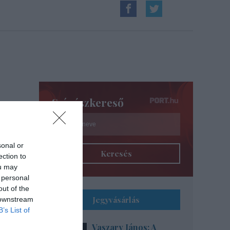
Színészkereső
sonal or
Keresés
ection to
ou may
 personal
out of the
Jegyvásárlás
 downstream
B’s List of
Vaszary János: A