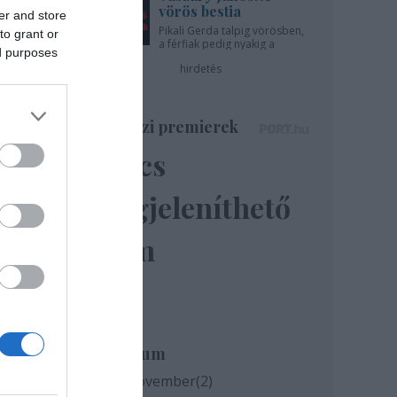
vörös bestia
er and store
Pikali Gerda talpig vörösben,
to grant or
a férfiak pedig nyakig a
ed purposes
pácban - az Újszínházban!
hirdetés
Színházi premierek
Nincs
megjeleníthető
elem
Archívum
2020 november
(
2
)