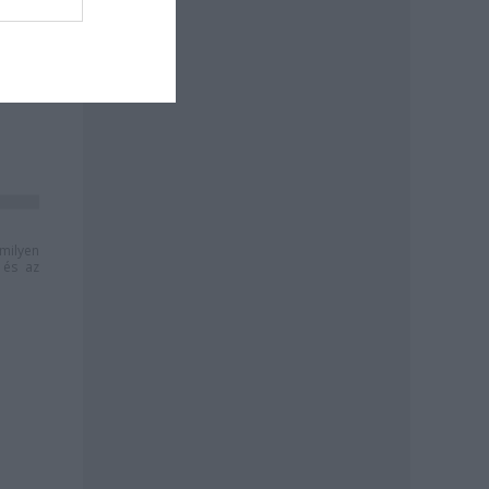
a
milyen
és az