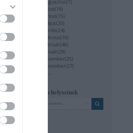
2020 augusztus
(
1
)
2020 július
(
16
)
2020 június
(
15
)
2020 május
(
20
)
2020 április
(
24
)
2020 március
(
16
)
2020 február
(
46
)
2020 január
(
28
)
2019 december
(
25
)
2019 november
(
27
)
Tovább
...
Szinház helyszínek