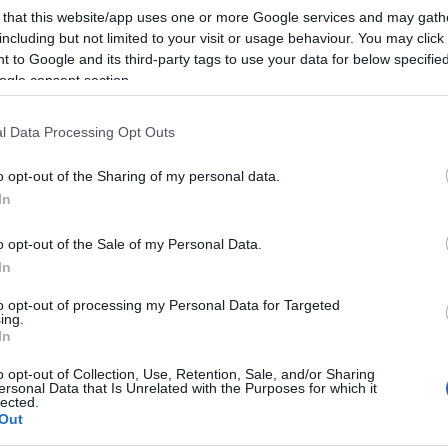
suzsa)
 that this website/app uses one or more Google services and may gath
including but not limited to your visit or usage behaviour. You may click 
 to Google and its third-party tags to use your data for below specifi
ogle consent section.
l Data Processing Opt Outs
o opt-out of the Sharing of my personal data.
In
o opt-out of the Sale of my Personal Data.
In
to opt-out of processing my Personal Data for Targeted
ing.
 Tüköry u. 5.
In
o opt-out of Collection, Use, Retention, Sale, and/or Sharing
ersonal Data that Is Unrelated with the Purposes for which it
lected.
Out