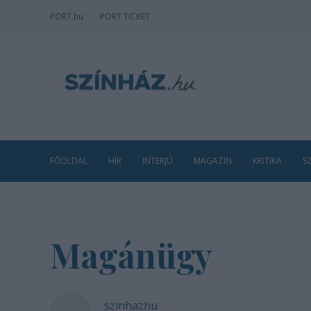
PORT
.hu
PORT TICKET
FŐOLDAL
HÍR
INTERJÚ
MAGAZIN
KRITIKA
S
Magánügy
szinhazhu