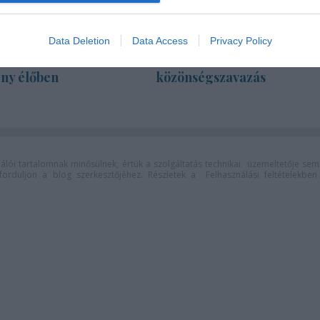
Data Deletion
Data Access
Privacy Policy
 - Nyáresti
Kaszás Attila-díj - elindult 
ny élőben
közönségszavazás
lói tartalomnak minősülnek, értük a
szolgáltatás technikai
üzemeltetője sem
n forduljon a blog szerkesztőjéhez. Részletek a
Felhasználási feltételekben