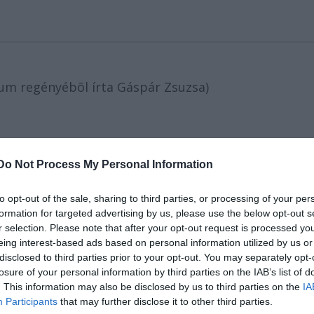
tum regényébõl írta Gáspár Zsuzsa)
Do Not Process My Personal Information
to opt-out of the sale, sharing to third parties, or processing of your per
formation for targeted advertising by us, please use the below opt-out s
r selection. Please note that after your opt-out request is processed y
eing interest-based ads based on personal information utilized by us or
st, V. Tüköry u. 5.
disclosed to third parties prior to your opt-out. You may separately opt-
losure of your personal information by third parties on the IAB’s list of
. This information may also be disclosed by us to third parties on the
IA
Participants
that may further disclose it to other third parties.