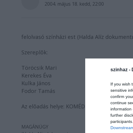
2004. május 18. kedd, 22:00
felolvasó színházi est (Halda Alíz dokumen
Szereplõk:
Töröcsik Mari
szinhaz -
Kerekes Éva
Kulka János
If you wish 
Fodor Tamás
sensitive in
confirm you
continue se
Az elõadás helye: KOMÉDIUM Színház, Budape
information 
further disc
participants
MAGÁNÜGY
Downstream 