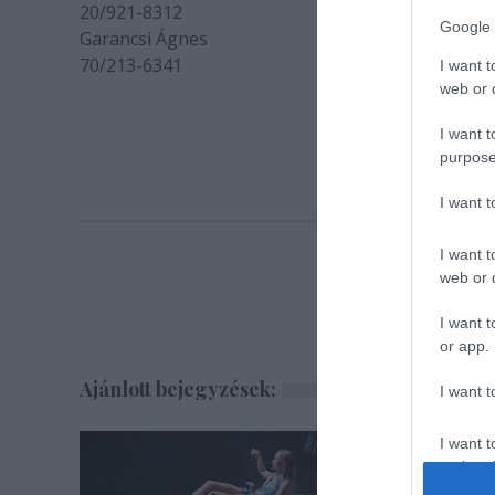
20/921-8312
Google 
Garancsi Ágnes
70/213-6341
I want t
web or d
I want t
purpose
I want 
I want t
web or d
I want t
or app.
Ajánlott bejegyzések:
I want t
I want t
authenti