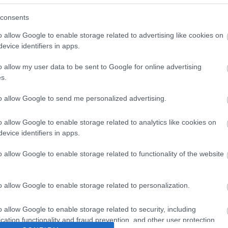
nyilatkozatai szerint készül a trilógia harmadik része is; s
consents
e most is a közönség reagálását) bizonyára maga is rájön
nház, a színpad közelében élve tud elsajátítani.
o allow Google to enable storage related to advertising like cookies on
evice identifiers in apps.
o allow my user data to be sent to Google for online advertising
s.
to allow Google to send me personalized advertising.
o allow Google to enable storage related to analytics like cookies on
evice identifiers in apps.
o allow Google to enable storage related to functionality of the website
o allow Google to enable storage related to personalization.
o allow Google to enable storage related to security, including
cation functionality and fraud prevention, and other user protection.