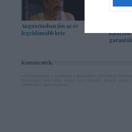
Augusztusban jön az év
Sodró Eli
legvidámabb hete
katarzist
garantál
Kommentek:
A hozzászólások a
vonatkozó jogszabályok
értelmében felhaszná
felelősséget nem vállal, azokat nem ellenőrzi. Kifogás eseté
adatvédelmi tájékoztatóban
.