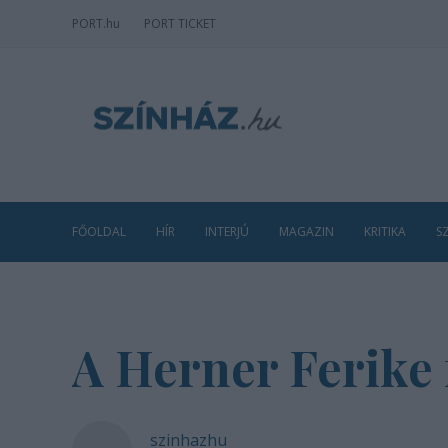
PORT
.hu
PORT TICKET
FŐOLDAL
HÍR
INTERJÚ
MAGAZIN
KRITIKA
S
A Herner Ferike 
szinhazhu