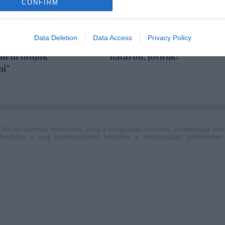
CONFIRM
Data Deletion
Data Access
Privacy Policy
za: "Színészként a
"Csak engedjenek át a
 nem tudjuk
határon, jövünk!"
ni"
lói tartalomnak minősülnek, értük a
szolgáltatás technikai
üzemeltetője sem
n forduljon a blog szerkesztőjéhez. Részletek a
Felhasználási feltételekben