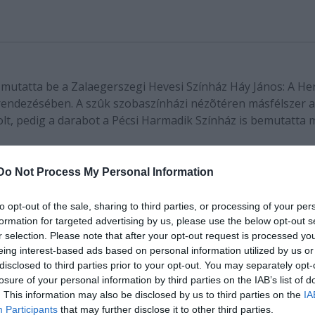
utatta be a Zalaegerszegi Hevesi Színház Háy János: A He
n rendezésében. A szûk szobaszínházi nézõtéren másfélszer 
olt, pedig a darabot a Pécsi Harmadik Színház is bemutatta 
Do Not Process My Personal Information
 be a Zalaegerszegi Hevesi Színház Háy János: A Herner Fe
to opt-out of the sale, sharing to third parties, or processing of your per
n. A szűk szobaszínházi nézőtéren másfélszer annyi érdeklő
formation for targeted advertising by us, please use the below opt-out s
a darabot a Pécsi Harmadik Színház is bemutatta már Vincze
r selection. Please note that after your opt-out request is processed y
eing interest-based ads based on personal information utilized by us or
disclosed to third parties prior to your opt-out. You may separately opt-
losure of your personal information by third parties on the IAB’s list of
. This information may also be disclosed by us to third parties on the
IA
Participants
that may further disclose it to other third parties.