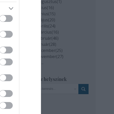
2020 augusztus
(
1
)
2020 július
(
16
)
2020 június
(
15
)
2020 május
(
20
)
2020 április
(
24
)
2020 március
(
16
)
2020 február
(
46
)
2020 január
(
28
)
2019 december
(
25
)
2019 november
(
27
)
Tovább
...
Szinház helyszínek