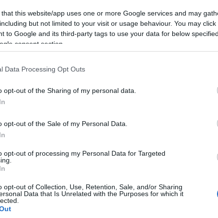
 that this website/app uses one or more Google services and may gath
kálta első drámáját, A Gézagyereket, amely Pinczés István
including but not limited to your visit or usage behaviour. You may click 
elációs sikert aratott. A Herner Ferike faterja valójában az 
 to Google and its third-party tags to use your data for below specifi
munkahelyét, s közmunkából tengetik életüket, tisztítják a
ogle consent section.
létük epizódértékű volt, addig most főszereplőkké váltak, s
punk látleletet a politikától, a piacgazdaságtól, az
l Data Processing Opt Outs
o opt-out of the Sharing of my personal data.
ínészeit is. A három egykori kőbányász; Kricsár Kamil, Kiss 
In
zával örvendezteti meg a nézőket, miközben véletlenül sem
hogy Háy szövege a sanyarú világ szlengjéből táplálkozik, de
o opt-out of the Sale of my Personal Data.
gy egy kor a nagy epizodisták tették Makláry Zoltántól Peti
In
to opt-out of processing my Personal Data for Targeted
ing.
In
o opt-out of Collection, Use, Retention, Sale, and/or Sharing
ersonal Data that Is Unrelated with the Purposes for which it
gai; így például a kétszer egy órás produkció első része az
lected.
Out
dandó, s a darab és az előadás végét sem az író, sem a