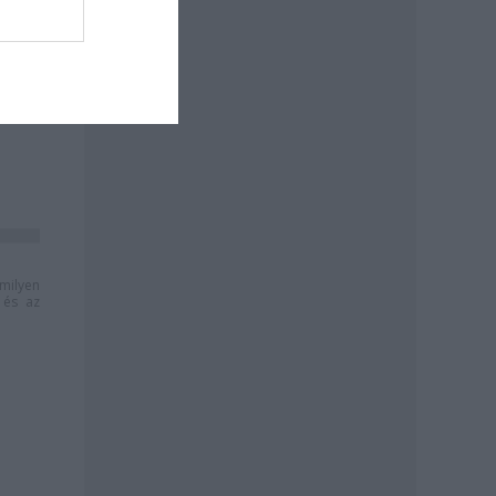
milyen
és az