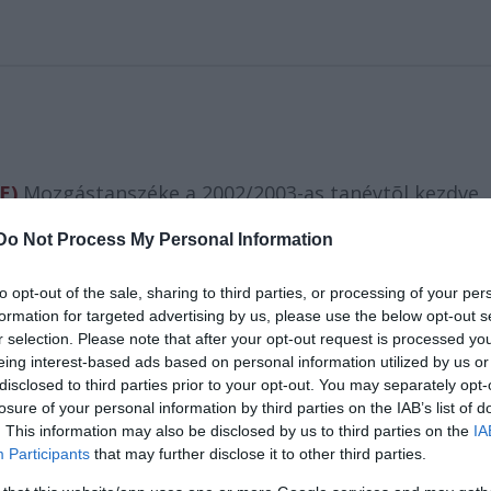
E)
Mozgástanszéke a 2002/2003-as tanévtõl kezdve
l kidolgozott tanterv két hetes kurzusrendszert
Do Not Process My Personal Information
s mozgáskultúrával ismerteti meg az elõzetesen
t. A változás mértéke és értéke vitathatatlan, a
to opt-out of the sale, sharing to third parties, or processing of your per
k mozgáskultúrája már most látványosan felülmúlja az
formation for targeted advertising by us, please use the below opt-out s
elemei: thai chi, zsonglõr, jazz-funk, erõgyakorlato
r selection. Please note that after your opt-out request is processed y
ekedés (kontakt), latin táncok, vívás (tõrhasználat)
eing interest-based ads based on personal information utilized by us or
disclosed to third parties prior to your opt-out. You may separately opt-
losure of your personal information by third parties on the IAB’s list of
. This information may also be disclosed by us to third parties on the
IA
Participants
that may further disclose it to other third parties.