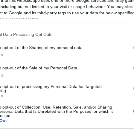
 kerülő workshop az SzFE mozgásoktatási rendszerének h
 that this website/app uses one or more Google services and may gath
including but not limited to your visit or usage behaviour. You may click 
 to Google and its third-party tags to use your data for below specifi
ogle consent section.
l Data Processing Opt Outs
épzettségre, színészeknek, táncosoknak, és érdeklődőknek
o opt-out of the Sharing of my personal data.
In
ztivál
o opt-out of the Sale of my Personal Data.
július 19., 20., 21., 22.)
In
ben 20 % kedvezményt biztosítunk.)
to opt-out of processing my Personal Data for Targeted
ing.
In
o opt-out of Collection, Use, Retention, Sale, and/or Sharing
ersonal Data that Is Unrelated with the Purposes for which it
lected.
Out