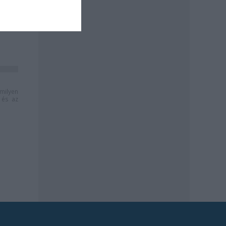
milyen
és az