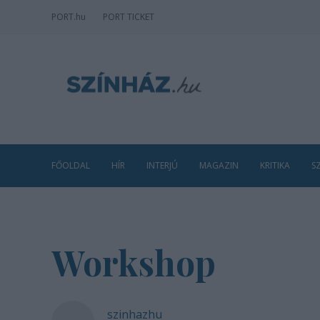
PORT
.hu
PORT TICKET
FŐOLDAL
HÍR
INTERJÚ
MAGAZIN
KRITIKA
S
Workshop
szinhazhu