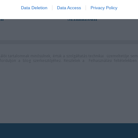
za: "Színészként a
Pénteken ismét online
Data Deletion
Data Access
Privacy Policy
 nem tudjuk
vetítés a Vörösmarty
ni"
Színházban
lói tartalomnak minősülnek, értük a
szolgáltatás technikai
üzemeltetője sem
n forduljon a blog szerkesztőjéhez. Részletek a
Felhasználási feltételekben