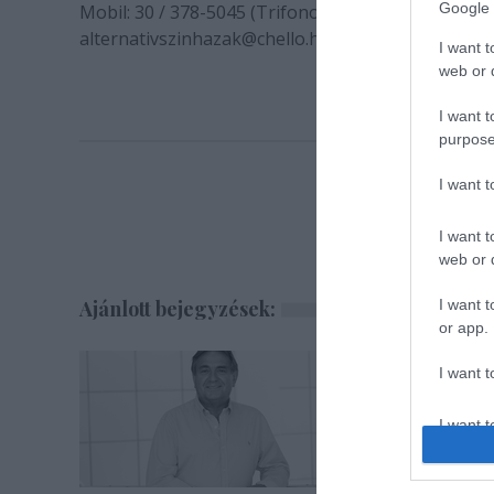
Google 
Mobil: 30 / 378-5045 (Trifonov Dóra)
alternativszinhazak@chello.hu
I want t
web or d
I want t
purpose
I want 
I want t
web or d
I want t
Ajánlott bejegyzések:
or app.
I want t
I want t
authenti