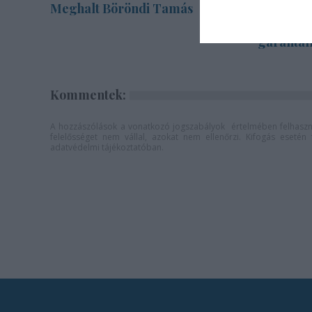
Meghalt Böröndi Tamás
Sodró Eli
katarzist
garantál
Kommentek:
A hozzászólások a
vonatkozó jogszabályok
értelmében felhaszná
felelősséget nem vállal, azokat nem ellenőrzi. Kifogás eseté
adatvédelmi tájékoztatóban
.