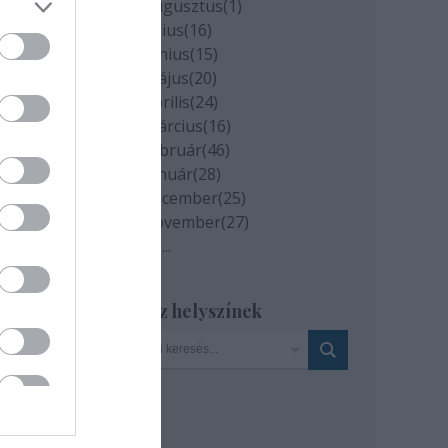
2020 augusztus
(
1
)
2020 július
(
16
)
2020 június
(
15
)
2020 május
(
20
)
2020 április
(
24
)
2020 március
(
16
)
2020 február
(
46
)
2020 január
(
28
)
2019 december
(
25
)
2019 november
(
27
)
Tovább
...
Szinház helyszínek