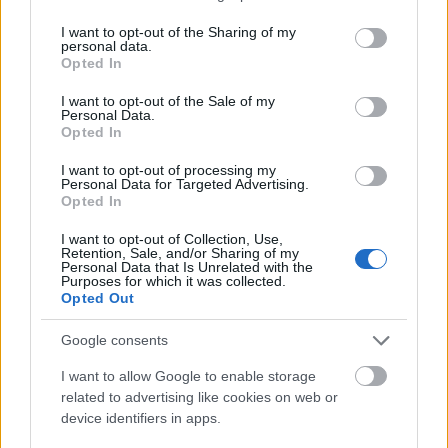
aggodalom a "jövő" iránt, amely átvezethet a
services and may gather and store information including but
következő felvonások fejleményeihez. A rivális
not limited to your visit or usage behaviour. You may click to
I want to opt-out of the Sharing of my
personal data.
piperkőcök - Charme gróf és Firulet báró - festett
grant or deny consent to Google and its third-party tags to
Opted In
arcukkal (és koponyájukkal!), rugalmas
use your data for below specified purposes in below Google
mozgásukkal és eleséseikkel a helyükön vannak;
consent section.
I want to opt-out of the Sale of my
különösen Ollé Erik gesztuskészlete és
Personal Data.
Opted In
hórihorgassága lép túl a sémán az abszurd felé, de
Lucskay Róbert is hozza az arcvonások nélküli
I want to opt-out of processing my
pamfletalakot. Himaláj házaspárként Gados Béla és
Personal Data for Targeted Advertising.
Opted In
Kovács Vanda összehangolt kettős; az eleganciába
beépítik a közönségességet. Egyed Attila mint
I want to opt-out of Collection, Use,
Hufnágel gróf tartalékolja a később előkerülő
Retention, Sale, and/or Sharing of my
Personal Data that Is Unrelated with the
böhöm parlagiság jeleit; Szikszai Rémusz jelesül és
Purposes for which it was collected.
decensen produkálja az (itt még) operetthülyére vett
Opted Out
Professzor etikettbe illeszthető hányingerrohamait.
Az előkelők kvartettje - Varga Gabriella, Czukor
Google consents
Balázs, Horváth Kristóf és Tausz Péter - finom
I want to allow Google to enable storage
karikatúra kamarazenét produkál. Kiss Réka Judit
related to advertising like cookies on web or
bizonytalan nemű, erősen bizarr főlakáj, a
device identifiers in apps.
lakájokban (Sulyok Judit, Éry-Kovács Zsuzsa, Pásztor
Tibor, Fige Tamás) szunnyad a koreografált lázadás.