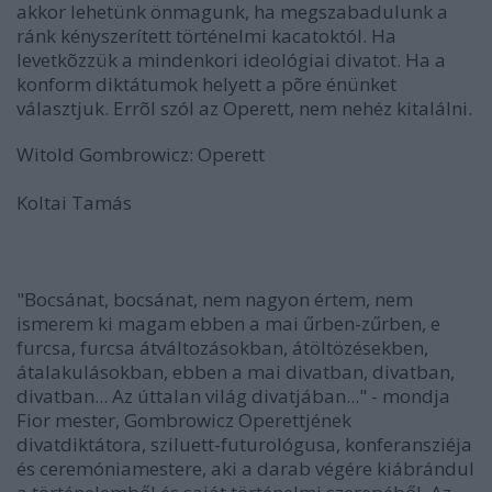
akkor lehetünk önmagunk, ha megszabadulunk a
ránk kényszerített történelmi kacatoktól. Ha
levetkõzzük a mindenkori ideológiai divatot. Ha a
konform diktátumok helyett a põre énünket
választjuk. Errõl szól az Operett, nem nehéz kitalálni.
Witold Gombrowicz: Operett
Koltai Tamás
"Bocsánat, bocsánat, nem nagyon értem, nem
ismerem ki magam ebben a mai űrben-zűrben, e
furcsa, furcsa átváltozásokban, átöltözésekben,
átalakulásokban, ebben a mai divatban, divatban,
divatban... Az úttalan világ divatjában..." - mondja
Fior mester, Gombrowicz Operettjének
divatdiktátora, sziluett-futurológusa, konferansziéja
és ceremóniamestere, aki a darab végére kiábrándul