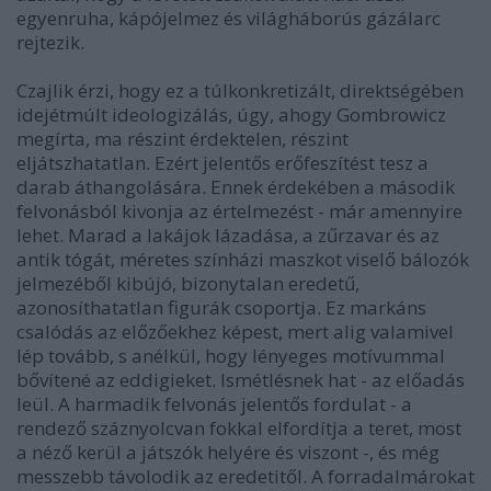
egyenruha, kápójelmez és világháborús gázálarc
rejtezik.
Czajlik érzi, hogy ez a túlkonkretizált, direktségében
idejétmúlt ideologizálás, úgy, ahogy Gombrowicz
megírta, ma részint érdektelen, részint
eljátszhatatlan. Ezért jelentős erőfeszítést tesz a
darab áthangolására. Ennek érdekében a második
felvonásból kivonja az értelmezést - már amennyire
lehet. Marad a lakájok lázadása, a zűrzavar és az
antik tógát, méretes színházi maszkot viselő bálozók
jelmezéből kibújó, bizonytalan eredetű,
azonosíthatatlan figurák csoportja. Ez markáns
csalódás az előzőekhez képest, mert alig valamivel
lép tovább, s anélkül, hogy lényeges motívummal
bővítené az eddigieket. Ismétlésnek hat - az előadás
leül. A harmadik felvonás jelentős fordulat - a
rendező száznyolcvan fokkal elfordítja a teret, most
a néző kerül a játszók helyére és viszont -, és még
messzebb távolodik az eredetitől. A forradalmárokat