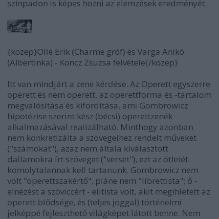
színpadon is képes hozni az elemzések eredményét.
{kozep}Ollé Erik (Charme gróf) és Varga Anikó
(Albertinka) - Koncz Zsuzsa felvétele{/kozep}
Itt van mindjárt a zene kérdése. Az Operett egyszerre
operett és nem operett, az operettforma és -tartalom
megvalósítása és kifordítása, ami Gombrowicz
hipotézise szerint kész (bécsi) operettzenék
alkalmazásával realizálható. Minthogy azonban
nem konkretizálta a szövegeihez rendelt műveket
("számokat"), azaz nem általa kiválasztott
dallamokra írt szöveget ("verset"), ezt az ötletét
komolytalannak kell tartanunk. Gombrowicz nem
volt "operettszakértő", pláne nem "librettista"; ő -
elnézést a szóviccért - elitista volt, akit megihletett az
operett blődsége, és (teljes joggal) történelmi
jelképpé fejleszthető világképet látott benne. Nem