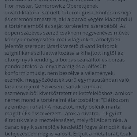
Fior mester, Gombrowicz Operettjének
divatdiktátora, sziluett-futurológusa, konferansziéja
és ceremóniamestere, aki a darab végére kiábrándul
a történelembõl és saját történelmi szerepébõl. Az
éppen százéves szerzõ csaknem negyvenéves mûvét
könnyû érvényesíteni mai világunkra, amelyben
jelentõs szerepet játszik vezetõ divatdiktátorok
szignifikáns sziluettváltozása a kihajtott ingtõl az
öltöny-nyakkendõig, a borzas szakálltól és borzas
gondolatoktól a lenyalt arcig és a jólfésült
konformizmusig, nem beszélve a vélemények,
eszmék, meggyõzõdések sûrû egymásutánban való
laza cseréjérõl. Szívesen csatlakozunk az
eszményeibõl kivetkõztetett etikettfelelõshöz, amikor
nemet mond a történelmi álarcosbálra: "Elátkozom
az emberi ruhát / A maszkot, mely belénk marta
magát / És összevérzett - átok a divatra..." Együtt
éltetjük vele a meztelenséget, melyrõl Albertinka, a
darab egyik szereplõje kezdettõl fogva álmodik, és a
befejezésben meg is valósít. Értjük a metaforát. Csak