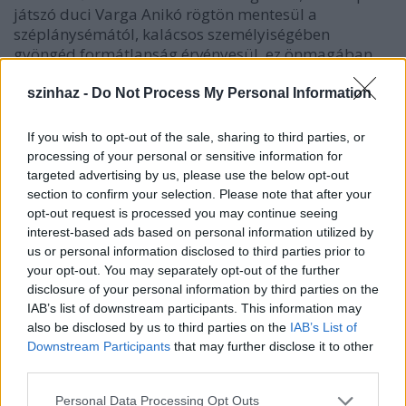
játszó duci Varga Anikó rögtön mentesül a
széplánysémától, kalácsos személyiségében
gyöngéd formátlanság érvényesül, ez önmagában
lázadás egy olyan darabban, amelyben minden a
formáról szól. A felvonás ritmusa, íve feszes, a prózai
szinhaz -
Do Not Process My Personal Information
és dalos részek egymásba simulnak, a szavalókórus-
kvartett jó tempóban, pontosan kapcsolódik az
If you wish to opt-out of the sale, sharing to third parties, or
egyéni megszólalásokhoz.
processing of your personal or sensitive information for
targeted advertising by us, please use the below opt-out
A színészek megtalálják az egyensúlyt a
section to confirm your selection. Please note that after your
gesztusszínészet és a karakterizálás között. Az
opt-out request is processed you may continue seeing
idejétmúlt, nálunk még virulens "figurateremtés" -
interest-based ads based on personal information utilized by
némelyek egyetemi szinten tanítják a Vas utcában,
us or personal information disclosed to third parties prior to
your opt-out. You may separately opt-out of the further
előadásokban is megvalósítják - itt kivételesen
disclosure of your personal information by third parties on the
helyénvaló, mert a formák tartalmatlanságát,
IAB’s list of downstream participants. This information may
ürességét leplezi le. A szerző előírta raccsolás,
also be disclosed by us to third parties on the
IAB’s List of
kellemkedés, a créme de la créme érintkezésének
Downstream Participants
that may further disclose it to other
bájolgó formalitása egyéni színeket kap. Kardos
third parties.
Róbert Fior mesterének affektáltsága mögött érződik
valamelyes tartás, a pompőz külsőségek fedte
Please note that this website/app uses one or more Google
Personal Data Processing Opt Outs