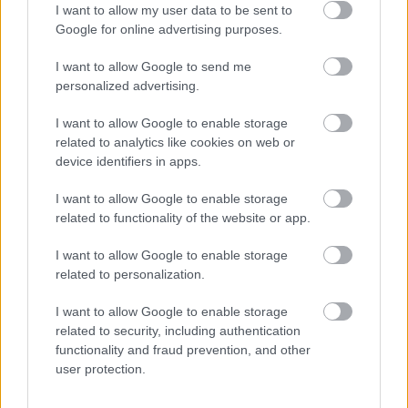
I want to allow my user data to be sent to
A felvonás akcióját előrelendítő, mell közeli
Google for online advertising purposes.
medalionlopás megpendíti a konfliktust, fölkelti
Varga Anikó vidéki primadonna Albertinkájának a
I want to allow Google to send me
naivaédesség (és a ruhája) alá rejtett érzékiségét,
personalized advertising.
Ollé/Charme inverz (perverz?) öltöztetési ingerét - s
ezáltal a darab iránti érdeklődést.
I want to allow Google to enable storage
related to analytics like cookies on web or
device identifiers in apps.
I want to allow Google to enable storage
{kozep}Lucskay Róbert (Firulet báró), Kardos Róbert
related to functionality of the website or app.
(Fior mester), Ollé Erik
és Gados Béla (Himaláj herceg) - Koncz Zsuzsa
I want to allow Google to enable storage
felvétele{/kozep}
related to personalization.
A neheze ezután jön. A történelem vihara, amely
I want to allow Google to enable storage
rövid áramingadozásokat előidézve már edig is
related to security, including authentication
rohamokat küldött a hangfalakból a cselekményre,
functionality and fraud prevention, and other
szétfújja a formákat, és ráfújja a darabra az
user protection.
ideologizmust. A fölfeslő operett alól kibújik a