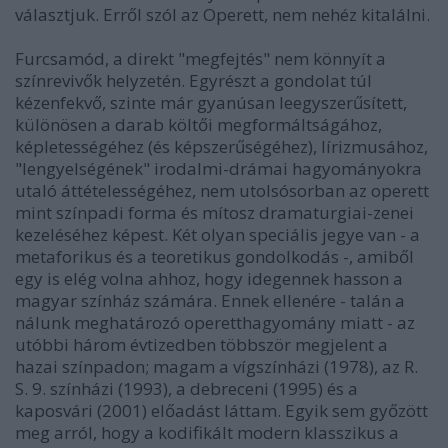
választjuk. Erről szól az Operett, nem nehéz kitalálni.
Furcsamód, a direkt "megfejtés" nem könnyít a
színrevivők helyzetén. Egyrészt a gondolat túl
kézenfekvő, szinte már gyanúsan leegyszerűsített,
különösen a darab költői megformáltságához,
képletességéhez (és képszerűségéhez), lírizmusához,
"lengyelségének" irodalmi-drámai hagyományokra
utaló áttételességéhez, nem utolsósorban az operett
mint színpadi forma és mítosz dramaturgiai-zenei
kezeléséhez képest. Két olyan speciális jegye van - a
metaforikus és a teoretikus gondolkodás -, amiből
egy is elég volna ahhoz, hogy idegennek hasson a
magyar színház számára. Ennek ellenére - talán a
nálunk meghatározó operetthagyomány miatt - az
utóbbi három évtizedben többször megjelent a
hazai színpadon; magam a vígszínházi (1978), az R.
S. 9. színházi (1993), a debreceni (1995) és a
kaposvári (2001) előadást láttam. Egyik sem győzött
meg arról, hogy a kodifikált modern klasszikus a