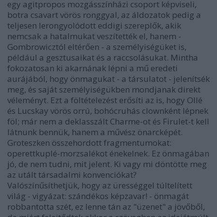
egy agitpropos mozgásszínházi csoport képviseli,
botra csavart vörös ronggyal, az áldozatok pedig a
teljesen lerongyolódott eddigi szereplők, akik
nemcsak a hatalmukat veszítették el, hanem -
Gombrowicztól eltérően - a személyiségüket is,
például a gesztusaikat és a raccsolásukat. Mintha
fokozatosan ki akarnának lépni a mű eredeti
aurájából, hogy önmagukat - a társulatot - jelenítsék
meg, és saját személyiségükben mondjanak direkt
véleményt. Ezt a föltételezést erősíti az is, hogy Ollé
és Lucskay vörös orrú, bohócruhás clownként lépnek
föl; már nem a deklasszált Charme-ot és Firulet-t kell
látnunk bennük, hanem a művész önarcképét.
Groteszken összehordott fragmentumokat:
operettkuplé-morzsalékot énekelnek. Ez önmagában
jó, de nem tudni, mit jelent. Ki vagy mi döntötte meg
az utált társadalmi konvenciókat?
Valószínűsíthetjük, hogy az ürességgel túltelített
világ - vigyázat: szándékos képzavar! - önmagát
robbantotta szét, ez lenne tán az "üzenet" a jövőből,