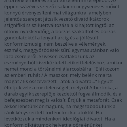
a történelemből és saját történelmi szerepéből. Az
éppen százéves szerző csaknem negyvenéves művét
könnyű érvényesíteni mai világunkra, amelyben
jelentős szerepet játszik vezető divatdiktátorok
szignifikáns sziluettváltozása a kihajtott ingtől az
öltöny-nyakkendőig, a borzas szakálltól és borzas
gondolatoktól a lenyalt arcig és a jólfésült
konformizmusig, nem beszélve a vélemények,
eszmék, meggyőződések sűrű egymásutánban való
laza cseréjéről. Szívesen csatlakozunk az
eszményeiből kivetkőztetett etikettfelelőshöz, amikor
nemet mond a történelmi álarcosbálra: "Elátkozom
az emberi ruhát / A maszkot, mely belénk marta
magát / És összevérzett - átok a divatra..." Együtt
éltetjük vele a meztelenséget, melyről Albertinka, a
darab egyik szereplője kezdettől fogva álmodik, és a
befejezésben meg is valósít. Értjük a metaforát. Csak
akkor lehetünk önmagunk, ha megszabadulunk a
ránk kényszerített történelmi kacatoktól. Ha
levetkőzzük a mindenkori ideológiai divatot. Ha a
konform diktátumok helyett a pőre énünket