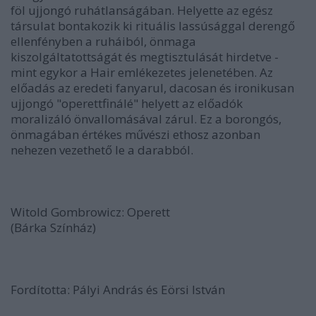
föl ujjongó ruhátlanságában. Helyette az egész
társulat bontakozik ki rituális lassúsággal derengő
ellenfényben a ruháiból, önmaga
kiszolgáltatottságát és megtisztulását hirdetve -
mint egykor a Hair emlékezetes jelenetében. Az
előadás az eredeti fanyarul, dacosan és ironikusan
ujjongó "operettfinálé" helyett az előadók
moralizáló önvallomásával zárul. Ez a borongós,
önmagában értékes művészi ethosz azonban
nehezen vezethető le a darabból.
Witold Gombrowicz: Operett
(Bárka Színház)
Fordította: Pályi András és Eörsi István