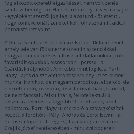
foglalkozott operettleigazítással, nem volt zenés
színházi bedolgozó. Ha netán komolyan veszi a saját
- egyébként szerzői jogilag is abszurd - ötletét (ti.
hogy konfekcionált zenéket kell fölhasználni), akkor
parodista lett volna.
A Bárka Színház előadásához Faragó Béla írt zenét,
amely tele van fölismerhető reminiszcenciákkal,
magyar fülnek kedves, elfuserált dallamokkal, több
favorizált opusból, elsősorban - persze - a
Csárdáskirálynőből. Ami több mint logikus. Parti
Nagy Lajos dalszövegferdítéseivel együtt ez remek
munka, ironikus, de mégsem parodikus, elbájoló, de
nem elbódító, pszeudo, de valódinak ható, kancsal,
de nem fancsali, félkulináris, félintellektuális,
félszáraz-félédes - a legjobb Operett-zene, amit
hallottam. (Parti Nagy új szereplő a szövegkészítők
között; a fordítók - Pályi András és Eörsi István - a
többször kipróbált régiek.) Ez a konglomerátum -
Czajlik József rendezésében - mint kvázioperett