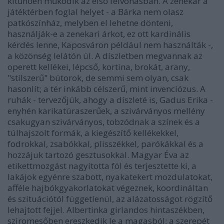
kitűnően működik az első felvonásban. A zenekar a
játéktérben foglal helyet - a Bárka nem olasz
patkószínház, melyben el lehetne dönteni,
használják-e a zenekari árkot, ez ott kardinális
kérdés lenne, Kaposváron például nem használták -,
a közönség lelátón ül. A díszletben megvannak az
operett kellékei, lépcső, kortina, brokát, arany,
"stílszerű" bútorok, de semmi sem olyan, csak
hasonlít; a tér inkább célszerű, mint invenciózus. A
ruhák - tervezőjük, ahogy a díszleté is, Gadus Erika -
enyhén karikatúraszerűek, a szivárványos mellény
csakugyan szivárványos, tobzódnak a színek és a
túlhajszolt formák, a kiegészítő kellékekkel,
fodrokkal, zsabókkal, plisszékkel, parókákkal és a
hozzájuk tartozó gesztusokkal. Magyar Éva az
etikettmozgást nagyította föl és terjesztette ki, a
lakájok egyénre szabott, nyakatekert mozdulatokat,
afféle hajbókgyakorlatokat végeznek, koordináltan
és szituációtól függetlenül, az alázatosságot rögzítő
lehajtott fejjel. Albertinka girlandos hintaszékben,
sziromesőben ereszkedik le a magasból; a szerepét