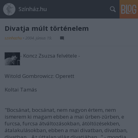
Színház.hu
Divatja múlt történelem
szinhazhu
•
2004. június 19.
- Koncz Zsuzsa felvétele -
Witold Gombrowicz: Operett
Koltai Tamás
"Bocsánat, bocsánat, nem nagyon értem, nem
ismerem ki magam ebben a mai ûrben-zûrben, e
furcsa, furcsa átváltozásokban, átöltözésekben,
átalakulásokban, ebben a mai divatban, divatban,
divatban... Az úttalan világ divatjában..." - mondja