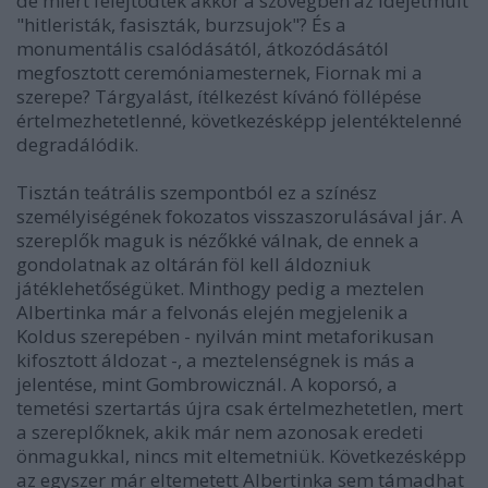
de miért felejtődtek akkor a szövegben az idejétmúlt
"hitleristák, fasiszták, burzsujok"? És a
monumentális csalódásától, átkozódásától
megfosztott ceremóniamesternek, Fiornak mi a
szerepe? Tárgyalást, ítélkezést kívánó föllépése
értelmezhetetlenné, következésképp jelentéktelenné
degradálódik.
Tisztán teátrális szempontból ez a színész
személyiségének fokozatos visszaszorulásával jár. A
szereplők maguk is nézőkké válnak, de ennek a
gondolatnak az oltárán föl kell áldozniuk
játéklehetőségüket. Minthogy pedig a meztelen
Albertinka már a felvonás elején megjelenik a
Koldus szerepében - nyilván mint metaforikusan
kifosztott áldozat -, a meztelenségnek is más a
jelentése, mint Gombrowicznál. A koporsó, a
temetési szertartás újra csak értelmezhetetlen, mert
a szereplőknek, akik már nem azonosak eredeti
önmagukkal, nincs mit eltemetniük. Következésképp
az egyszer már eltemetett Albertinka sem támadhat