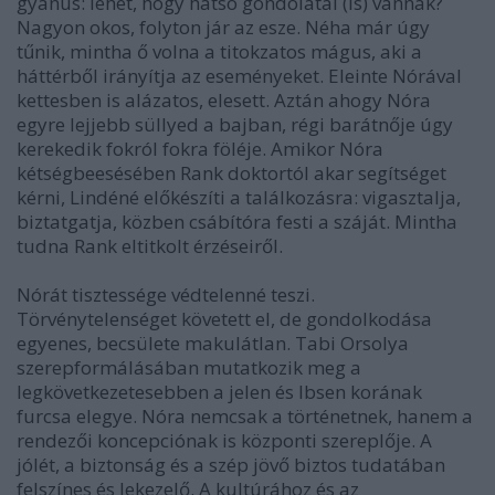
gyanús: lehet, hogy hátsó gondolatai (is) vannak?
Nagyon okos, folyton jár az esze. Néha már úgy
tűnik, mintha ő volna a titokzatos mágus, aki a
háttérből irányítja az eseményeket. Eleinte Nórával
kettesben is alázatos, elesett. Aztán ahogy Nóra
egyre lejjebb süllyed a bajban, régi barátnője úgy
kerekedik fokról fokra föléje. Amikor Nóra
kétségbeesésében Rank doktortól akar segítséget
kérni, Lindéné előkészíti a találkozásra: vigasztalja,
biztatgatja, közben csábítóra festi a száját. Mintha
tudna Rank eltitkolt érzéseiről.
Nórát tisztessége védtelenné teszi.
Törvénytelenséget követett el, de gondolkodása
egyenes, becsülete makulátlan. Tabi Orsolya
szerepformálásában mutatkozik meg a
legkövetkezetesebben a jelen és Ibsen korának
furcsa elegye. Nóra nemcsak a történetnek, hanem a
rendezői koncepciónak is központi szereplője. A
jólét, a biztonság és a szép jövő biztos tudatában
felszínes és lekezelő. A kultúrához és az