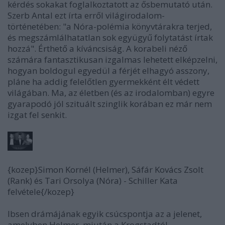
kérdés sokakat foglalkoztatott az ősbemutató után.
Szerb Antal ezt írta erről világirodalom-
történetében: "a Nóra-polémia könyvtárakra terjed,
és megszámlálhatatlan sok együgyű folytatást írtak
hozzá". Érthető a kíváncsiság. A korabeli néző
számára fantasztikusan izgalmas lehetett elképzelni,
hogyan boldogul egyedül a férjét elhagyó asszony,
pláne ha addig felelőtlen gyermekként élt védett
világában. Ma, az életben (és az irodalomban) egyre
gyarapodó jól szituált szinglik korában ez már nem
izgat fel senkit.
{kozep}Simon Kornél (Helmer), Sáfár Kovács Zsolt
(Rank) és Tari Orsolya (Nóra) - Schiller Kata
felvétele{/kozep}
Ibsen drámájának egyik csúcspontja az a jelenet,
amelyben Helmer, miután a Krogstadtól