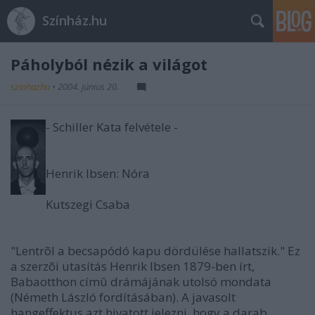
Színház.hu
Páholyból nézik a világot
szinhazhu
•
2004. június 20.
- Schiller Kata felvétele -
Henrik Ibsen: Nóra
Kutszegi Csaba
"Lentrõl a becsapódó kapu dördülése hallatszik." Ez
a szerzõi utasítás Henrik Ibsen 1879-ben írt,
Babaotthon címû drámájának utolsó mondata
(Németh László fordításában). A javasolt
hangeffektus azt hivatott jelezni, hogy a darab