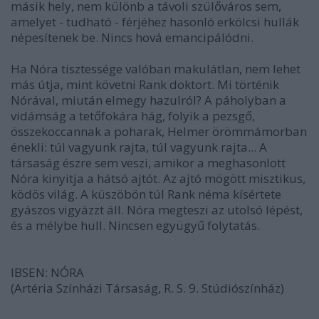
másik hely, nem különb a távoli szülőváros sem,
amelyet - tudható - férjéhez hasonló erkölcsi hullák
népesítenek be. Nincs hová emancipálódni.
Ha Nóra tisztessége valóban makulátlan, nem lehet
más útja, mint követni Rank doktort. Mi történik
Nórával, miután elmegy hazulról? A páholyban a
vidámság a tetőfokára hág, folyik a pezsgő,
összekoccannak a poharak, Helmer örömmámorban
énekli: túl vagyunk rajta, túl vagyunk rajta... A
társaság észre sem veszi, amikor a meghasonlott
Nóra kinyitja a hátsó ajtót. Az ajtó mögött misztikus,
ködös világ. A küszöbön túl Rank néma kísértete
gyászos vigyázzt áll. Nóra megteszi az utolsó lépést,
és a mélybe hull. Nincsen együgyű folytatás.
IBSEN: NÓRA
(Artéria Színházi Társaság, R. S. 9. Stúdiószínház)