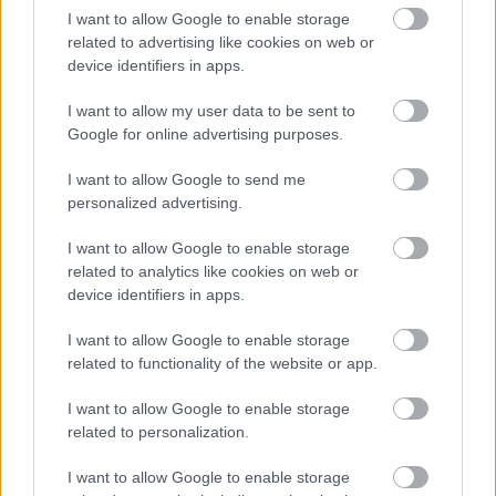
vagy premierbuli. Lehetséges az is (ez a
I want to allow Google to enable storage
valószínűbb), hogy az események egy manapság
related to advertising like cookies on web or
device identifiers in apps.
divatos rendezvényen játszódnak: Helmer cége, a
tőkeerős multinacionális pénzintézet kibérelt egy
I want to allow my user data to be sent to
operaházat, megvette az előadást, amely után partit
Google for online advertising purposes.
szervezett a VIP-vendégeknek. A jelenre való utalások
egyike sem harsány, inkább jelzésszerű, a néző azért
I want to allow Google to send me
érezheti mában játszódónak a történetet, mert mai
personalized advertising.
figurákat lát. A rendező és az előadók egy jól
kiaknázott alapötlettel (a színházi helyszínnel) és a
I want to allow Google to enable storage
színészi játékkal modernizálják Ibsent. Ez utóbbi
related to analytics like cookies on web or
tény az előadás legszimpatikusabb jellemzője.
device identifiers in apps.
Helmer Simon Kornél alakításában törtető fiatal
I want to allow Google to enable storage
üzletember. A figura Ibsen északiságából (is)
related to functionality of the website or app.
levezethető "vonalas" merevsége adekvát a
pénzhajszoló, magas kultúráért nem rajongó mai
I want to allow Google to enable storage
újgazdag színházi viselkedésével. Helmer, amikor
related to personalization.
tapsol, nem azért teszi, mert tetszett neki a
I want to allow Google to enable storage
produkció, hanem mert mások is tapsolnak. A bukás