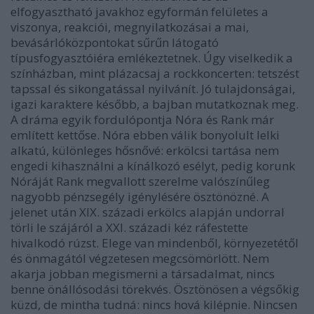
elfogyasztható javakhoz egyformán felületes a
viszonya, reakciói, megnyilatkozásai a mai,
bevásárlóközpontokat sűrűn látogató
típusfogyasztóiéra emlékeztetnek. Úgy viselkedik a
színházban, mint plázacsaj a rockkoncerten: tetszést
tapssal és sikongatással nyilvánít. Jó tulajdonságai,
igazi karaktere később, a bajban mutatkoznak meg.
A dráma egyik fordulópontja Nóra és Rank már
említett kettőse. Nóra ebben válik bonyolult lelki
alkatú, különleges hősnővé: erkölcsi tartása nem
engedi kihasználni a kínálkozó esélyt, pedig korunk
Nóráját Rank megvallott szerelme valószínűleg
nagyobb pénzsegély igénylésére ösztönözné. A
jelenet után XIX. századi erkölcs alapján undorral
törli le szájáról a XXI. századi kéz ráfestette
hivalkodó rúzst. Elege van mindenből, környezetétől
és önmagától végzetesen megcsömörlött. Nem
akarja jobban megismerni a társadalmat, nincs
benne önállósodási törekvés. Ösztönösen a végsőkig
küzd, de mintha tudná: nincs hová kilépnie. Nincsen