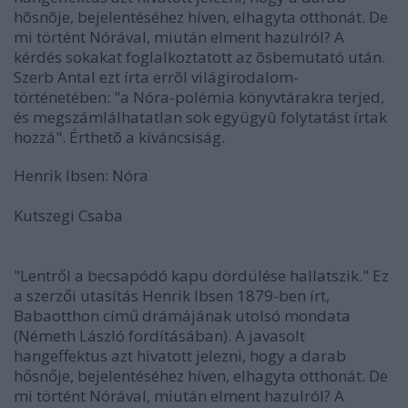
hõsnõje, bejelentéséhez híven, elhagyta otthonát. De
mi történt Nórával, miután elment hazulról? A
kérdés sokakat foglalkoztatott az õsbemutató után.
Szerb Antal ezt írta errõl világirodalom-
történetében: "a Nóra-polémia könyvtárakra terjed,
és megszámlálhatatlan sok együgyû folytatást írtak
hozzá". Érthetõ a kíváncsiság.
Henrik Ibsen: Nóra
Kutszegi Csaba
"Lentről a becsapódó kapu dördülése hallatszik." Ez
a szerzői utasítás Henrik Ibsen 1879-ben írt,
Babaotthon című drámájának utolsó mondata
(Németh László fordításában). A javasolt
hangeffektus azt hivatott jelezni, hogy a darab
hősnője, bejelentéséhez híven, elhagyta otthonát. De
mi történt Nórával, miután elment hazulról? A