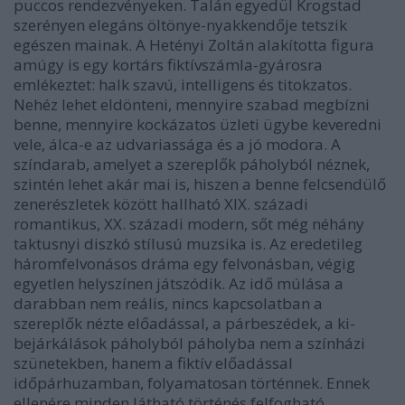
puccos rendezvényeken. Talán egyedül Krogstad
szerényen elegáns öltönye-nyakkendője tetszik
egészen mainak. A Hetényi Zoltán alakította figura
amúgy is egy kortárs fiktívszámla-gyárosra
emlékeztet: halk szavú, intelligens és titokzatos.
Nehéz lehet eldönteni, mennyire szabad megbízni
benne, mennyire kockázatos üzleti ügybe keveredni
vele, álca-e az udvariassága és a jó modora. A
színdarab, amelyet a szereplők páholyból néznek,
szintén lehet akár mai is, hiszen a benne felcsendülő
zenerészletek között hallható XIX. századi
romantikus, XX. századi modern, sőt még néhány
taktusnyi diszkó stílusú muzsika is. Az eredetileg
háromfelvonásos dráma egy felvonásban, végig
egyetlen helyszínen játszódik. Az idő múlása a
darabban nem reális, nincs kapcsolatban a
szereplők nézte előadással, a párbeszédek, a ki-
bejárkálások páholyból páholyba nem a színházi
szünetekben, hanem a fiktív előadással
időpárhuzamban, folyamatosan történnek. Ennek
ellenére minden látható történés felfogható