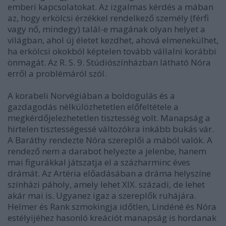
emberi kapcsolatokat. Az izgalmas kérdés a mában
az, hogy erkölcsi érzékkel rendelkező személy (férfi
vagy nő, mindegy) talál-e magának olyan helyet a
világban, ahol új életet kezdhet, ahová elmenekülhet,
ha erkölcsi okokból képtelen tovább vállalni korábbi
önmagát. Az R. S. 9. Stúdiószínházban látható Nóra
erről a problémáról szól.
A korabeli Norvégiában a boldogulás és a
gazdagodás nélkülözhetetlen előfeltétele a
megkérdőjelezhetetlen tisztesség volt. Manapság a
hirtelen tisztességessé változókra inkább bukás vár.
A Baráthy rendezte Nóra szereplői a mából valók. A
rendező nem a darabot helyezte a jelenbe, hanem
mai figurákkal játszatja el a százharminc éves
drámát. Az Artéria előadásában a dráma helyszíne
színházi páholy, amely lehet XIX. századi, de lehet
akár mai is. Ugyanez igaz a szereplők ruhájára.
Helmer és Rank szmokingja időtlen, Lindéné és Nóra
estélyijéhez hasonló kreációt manapság is hordanak