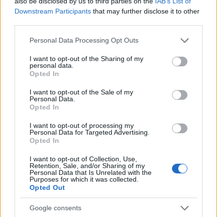
játszódik a nagybetűs Élet. A páholyban ülők
also be disclosed by us to third parties on the
IAB’s List of
Downstream Participants
that may further disclose it to other
kapcsolatban vannak a "külvilággal", figyelik a
third parties.
visszajelzéseket, jól akarják játszani a "szerepüket",
adnak a látszatra. Gyakran udvariasan integetnek
Please note that this website/app uses one or more Google
Personal Data Processing Opt Outs
ismerőseiknek. Helmer kétségbeesetten leplezni
services and may gather and store information including but
akarja a nyilvánosság előtt felesége kitöréseit,
not limited to your visit or usage behaviour. You may click to
I want to opt-out of the Sharing of my
Krogstad zsákmányra éhesen színházi látcsővel
personal data.
grant or deny consent to Google and its third-party tags to
Opted In
pásztázza a földszintet. Ez utóbbi szimbólum igen
use your data for below specified purposes in below Google
hatásossá válik, amikor a lecsúszott ügyvéd a
consent section.
I want to opt-out of the Sale of my
"terepszemle" után gukkerét a mellette ülő Nórára
Personal Data.
Opted In
szegezi: Helmerné az, aki a célkeresztbe került, a
leendő bankigazgató felesége a zsákmányként
I want to opt-out of processing my
leterítendő nagyvad.
Personal Data for Targeted Advertising.
Opted In
A helyszín végig meg tudja őrizni szimbólumértékét
I want to opt-out of Collection, Use,
és realitáslátszatát. Az eredeti dráma mindhárom
Retention, Sale, and/or Sharing of my
felvonása ugyanabban a szobában játszódik, csak
Personal Data that Is Unrelated with the
Purposes for which it was collected.
más-más időben. Baráthy rendezésében a páholy
Opted Out
úgy változik a Helmer házaspár intim szférájává,
hogy közben megőrzi páholyjellegét. A jelmezbál
Google consents
feltehetően a fiktív színházi előadást követő fogadás