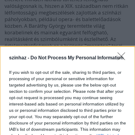
valóságosnak is, hiszen a XIX. században nem ritkán
létfontosságú megbeszélések zajlottak a színházi
páholyokban, például opera- és balettelőadások
közben. A Baráthy György teremtette világ
korabelinek és mainak egyaránt felfogható,
realitásként és szimbólumként is észlelhető. Az
értelmezhetőségnek ez a különös "mozgása" teszi
érdekessé rendezését.
szinhaz -
Do Not Process My Personal Information
If you wish to opt-out of the sale, sharing to third parties, or
processing of your personal or sensitive information for
{kozep}Hetényi Zoltán (Krogstad), Hajós Eszter
targeted advertising by us, please use the below opt-out
(Kristine), Sáfár Kovács Zsolt, Tari Orsolya és Simon
section to confirm your selection. Please note that after your
Kornél - Schiller Kata felvétele{/kozep}
opt-out request is processed you may continue seeing
interest-based ads based on personal information utilized by
A darab elején Helmer és Nóra páholyból szemléli a
us or personal information disclosed to third parties prior to
világot. Alattuk, a nézők számára láthatatlan
your opt-out. You may separately opt-out of the further
zsöllyékben, valamint a páholy mögötti folyosón -
disclosure of your personal information by third parties on the
ahonnét érkeznek és ahová távoznak a szereplők -
IAB’s list of downstream participants. This information may