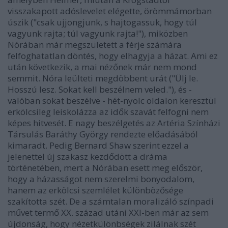
visszakapott adóslevelet elégette, örömmámorban
úszik ("csak ujjongjunk, s hajtogassuk, hogy túl
vagyunk rajta; túl vagyunk rajta!"), miközben
Nórában már megszületett a férje számára
felfoghatatlan döntés, hogy elhagyja a házat. Ami ez
után következik, a mai nézőnek már nem mond
semmit. Nóra leülteti megdöbbent urát ("Ülj le.
Hosszú lesz. Sokat kell beszélnem veled."), és -
valóban sokat beszélve - hét-nyolc oldalon keresztül
erkölcsileg leiskolázza az idők szavát felfogni nem
képes hitvesét. E nagy beszélgetés az Artéria Színházi
Társulás Baráthy György rendezte előadásából
kimaradt. Pedig Bernard Shaw szerint ezzel a
jelenettel új szakasz kezdődött a dráma
történetében, mert a Nórában esett meg először,
hogy a házasságot nem szerelmi bonyodalom,
hanem az erkölcsi szemlélet különbözősége
szakította szét. De a számtalan moralizáló színpadi
művet termő XX. század utáni XXI-ben már az sem
újdonság, hogy nézetkülönbségek zilálnak szét