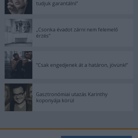
tudjuk garantálni"
functionality and fraud prevention, and other
user protection.
„Csonka évadot zárni nem felemelő
érzés"
"Csak engedjenek át a határon, jövünk!"
Gasztronómiai utazás Karinthy
koponyája körül