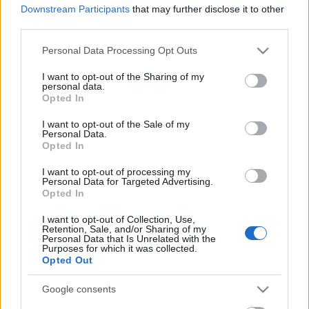
én (Ezeregyév).
Downstream Participants
that may further disclose it to other
third parties.
A kőszínházi szezon végeztével
VÁROSMAJOR
Please note that this website/app uses one or more Google
SZABADTÉRI SZÍNPAD
már június közepétől átveszi
Personal Data Processing Opt Outs
services and may gather and store information including but
és csokorba gyűjtve adja át vendégeinek a nyári
not limited to your visit or usage behaviour. You may click to
I want to opt-out of the Sharing of my
szezon színházi csemegéit. A Városmajori Szabadtéri
personal data.
grant or deny consent to Google and its third-party tags to
Színpad a színházak és társulatok legsikeresebb és
Opted In
use your data for below specified purposes in below Google
friss előadásait válogatja és mutatja be, a
consent section.
I want to opt-out of the Sale of my
produkciókban közreműködő kedvelt művészek
Personal Data.
felvonultatásával. Júliusban műsorra kerül a Remix,
Opted In
az Imádok férjhez menni, a Virgonc hölgyek,
augusztusban A zarándoknő, az Édentől keletre, a
I want to opt-out of processing my
Personal Data for Targeted Advertising.
Mezítláb a parkban és a Valahol Európában. A TV2-
Opted In
ből ismert Megasztárok még két alkalommal
szerepelnek a Városmajorban,
I want to opt-out of Collection, Use,
Retention, Sale, and/or Sharing of my
Personal Data that Is Unrelated with the
A
BUDAI PARKSZÍNPAD
a populáris és
Purposes for which it was collected.
Opted Out
könnyűműfajok képviselőinek, szólistáknak és
együtteseknek, látványos folk és show műfajoknak
Google consents
kedvelt helyszíne. A Feneketlen-tó és a színpadot