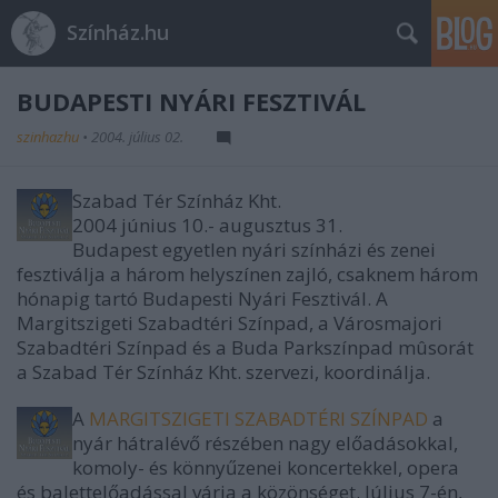
Színház.hu
BUDAPESTI NYÁRI FESZTIVÁL
szinhazhu
•
2004. július 02.
Szabad Tér Színház Kht.
2004 június 10.- augusztus 31.
Budapest egyetlen nyári színházi és zenei
fesztiválja a három helyszínen zajló, csaknem három
hónapig tartó Budapesti Nyári Fesztivál. A
Margitszigeti Szabadtéri Színpad, a Városmajori
Szabadtéri Színpad és a Buda Parkszínpad mûsorát
a Szabad Tér Színház Kht. szervezi, koordinálja.
A
MARGITSZIGETI SZABADTÉRI SZÍNPAD
a
nyár hátralévő részében nagy előadásokkal,
komoly- és könnyűzenei koncertekkel, opera
és balettelőadással várja a közönséget. Július 7-én,