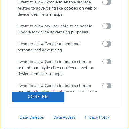
körülvevő parkban fellép Gerendás Péter majd
I want to allow Google to enable storage
Bródy János, augusztusban a Pa-Dö-Dö, Nádas
related to advertising like cookies on web or
György, és itt kerül színre az "Ifipark" és a
device identifiers in apps.
Sztárcsinálok musical.
I want to allow my user data to be sent to
Bővebb információ:
www.szabadter.hu
-n
Google for online advertising purposes.
I want to allow Google to send me
personalized advertising.
I want to allow Google to enable storage
related to analytics like cookies on web or
device identifiers in apps.
Ajánlott bejegyzések:
I want to allow Google to enable storage
related to functionality of the website or app.
Augusztusban jön az év legvidámabb
CONFIRM
hete
I want to allow Google to enable storage
related to personalization.
Data Deletion
Data Access
Privacy Policy
I want to allow Google to enable storage
Sodró Eliza: "Színészként a katarzist nem
related to security, including authentication