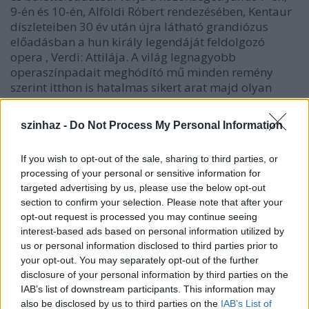
9-én és 10-én, Alföldi Róbert rendezésében, Kentaur
díszleteiben 30 év után újra látható grandiózus
előadásban a hun király legendáját feldolgozó
opera , Verdi: Attilája. A világ legnagyobb
operaszínpadait meghódító mű minden remény
szerint itthon is hatalmas sikert arat majd olyan
kiválóságok tolmácsolásában mint Konstantin Gorny
(Attila), Rálik Szilvia (Odabella), Kiss B. Attila
szinhaz -
Do Not Process My Personal Information
(Foresto), Massányi Viktor (Ezio) a Magyar Állami
Operaház művészei. Az előadás létrehozói
If you wish to opt-out of the sale, sharing to third parties, or
koprodukcióban a Szabad Tér Színház és a
processing of your personal or sensitive information for
Debreceni Csokonai Színház. Augusztus 12-én lép fel
targeted advertising by us, please use the below opt-out
a Miami Balett először Magyarországon. A világot
section to confirm your selection. Please note that after your
járó fiatal, attraktív társulat, a Ballett Maximum
opt-out request is processed you may continue seeing
Company, két részes gálán klasszikus és modern
interest-based ads based on personal information utilized by
látványos koreográfiákban mutatják be
us or personal information disclosed to third parties prior to
tehetségüket. A nemzetközi hírű tánctársulat az
your opt-out. You may separately opt-out of the further
ExperiDance csapata 3 este szerepel a Margitsziget
disclosure of your personal information by third parties on the
közönsége és rajongói előtt, július 15-én
IAB’s list of downstream participants. This information may
(Muskétások), július 30-án (Revans) és augusztus 24-
also be disclosed by us to third parties on the
IAB’s List of