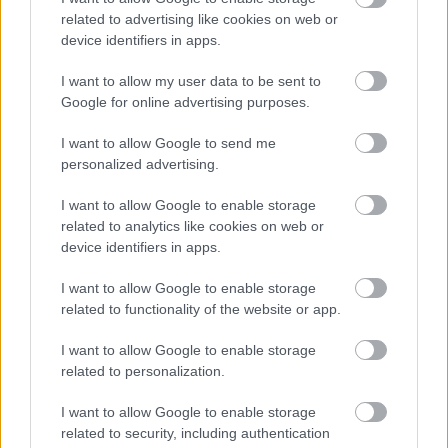
is e félelmet velük és mindenki mással kapcsolatban,
related to advertising like cookies on web or
akiket hírnév beburkol. A hírnév véd, kívánatossá
device identifiers in apps.
tesz, de távol is tart az emberektől.
I want to allow my user data to be sent to
Még azok a találkozások is sokat jelentettek,
Google for online advertising purposes.
amelyekből végül nem született interjú, mert voltak
olyanok is. Mint ahogy van megbicsaklott térd a
I want to allow Google to send me
mozgólépcsőn; kiborított táska az utca aszfaltján,
personalized advertising.
elgurult rúzzsal, szanaszét heverő iratokkal.
Szerettem a fűben feküdni, álmodozni a velük való
I want to allow Google to enable storage
találkozásokról is, elképzelni, mondjuk Jordán
related to analytics like cookies on web or
Tamást, ahogy félig lehunyt szemmel a kávéját issza,
device identifiers in apps.
vagy szerettem kávéházban beszélgetni, s később
mindazt, ami történt " papírra vetni. Még akkor is, ha
I want to allow Google to enable storage
olykor kínlódva, nehezen ültem a számítógép elé.
related to functionality of the website or app.
Szerettem, mint ahogy ők szeretnek játszani. "A játék
I want to allow Google to enable storage
related to personalization.
- Zalán Tibor szavaival - azoknak a bátraknak adatik
meg, akik már eleget tudnak és még nem, akik már
I want to allow Google to enable storage
elég erősek és még nem, akik már elég bölcsek és
related to security, including authentication
még nem. Játszani annyi, mint felfüggeszteni az élet