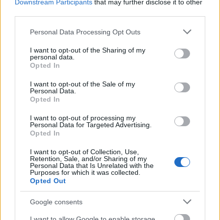
Downstream Participants
that may further disclose it to other
elengedésről faggattam, az újrakezdésről, amiről
third parties.
Gáspár Sándor a kockás abroszos óbudai
kisvendéglőben kissé felemelt hangon azt mondta,
Please note that this website/app uses one or more Google
Personal Data Processing Opt Outs
nincsen. Nincsen múlt nélkül élet, nem igaz az
services and may gather and store information including but
agykontroll "egyre jobban érzem magam"
not limited to your visit or usage behaviour. You may click to
I want to opt-out of the Sharing of my
skandálása. Folytatás van. És fájdalom, amit bizony
personal data.
grant or deny consent to Google and its third-party tags to
Opted In
meg kell élni. Ingmar Bergman szerint válni,
use your data for below specified purposes in below Google
otthagyvalenni, kiszakadni nehezebb, mint
consent section.
I want to opt-out of the Sale of my
meghalni.
Personal Data.
Opted In
Lázár Kati eljött hozzám Szárra, a terasz fonott
I want to opt-out of processing my
székébe telepedett, és úgy mesélt, hogy lányaim
Personal Data for Targeted Advertising.
szájtátva hallgatták, másnap mindketten színésznők
Opted In
akartak lenni. Rám is nagy hatással volt Kati, a
I want to opt-out of Collection, Use,
könnyebb dolgok rosszabbak, mint a nehezek, vélte.
Retention, Sale, and/or Sharing of my
Egy év alatt született a könyv, amely visszagondolva,
Personal Data that Is Unrelated with the
Purposes for which it was collected.
életem talán egyik legszebb éve volt. Mert
Opted Out
megszerettem őket. Mindegyikőjüket. A szeretet
elsöpörte ösztönös félelmemet, amelyet hírnevük
Google consents
miatt éreztem. Azóta megfigyeltem civil barátaimon
I want to allow Google to enable storage