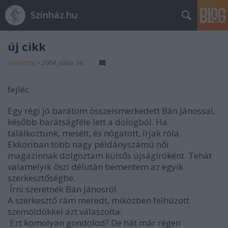
Színház.hu
új cikk
szinhazhu
•
2004. július 14.
fejléc
Egy régi jó barátom összeismerkedett Bán Jánossal,
később barátságféle lett a dologból. Ha
találkoztunk, mesélt, és nógatott, írjak róla.
Ekkoriban több nagy példányszámú női
magazinnak dolgoztam külsős újságíróként. Tehát
valamelyik őszi délután bementem az egyik
szerkesztőségbe.
 Írni szeretnék Bán Jánosról.
A szerkesztő rám meredt, miközben felhúzott
szemöldökkel azt válaszolta:
 Ezt komolyan gondolod? De hát már régen