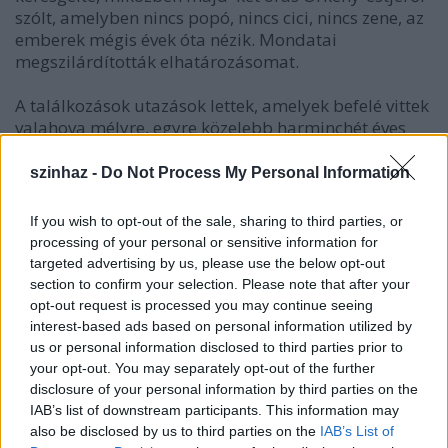
szólt, amelyben nincs popó, nincs cici, nincs zene, az
emberek mégis évek óta nézik. Mondatai
megszilárdították elhatározásomat.
A találkozások utazások lettek, amelyek befelé vittek
valahova mélyre, egyre közelebb harminchét éves
önmagamhoz, amelytől persze, még mindig elég
távol vagyok. Ilyen mondatok hangzottak el, például,
szinhaz -
Do Not Process My Personal Information
Kováts Adél szájából: " valójában a szerepeken
keresztül is szeretni tanulunk". Cserhalmi meg azt
If you wish to opt-out of the sale, sharing to third parties, or
mondta, hogy amikor magányos, számolja a
processing of your personal or sensitive information for
falikárpit csomóit a falon, ahogy annak idején én is a
targeted advertising by us, please use the below opt-out
nagymamámnál, Maroslellén.
section to confirm your selection. Please note that after your
opt-out request is processed you may continue seeing
Szávai Viktória az elvárásokról, László Zsolt a havas
interest-based ads based on personal information utilized by
fenyőről beszélt, amely amikor már úgy tűnik,
us or personal information disclosed to third parties prior to
letörnek az ágak a hótól, reccsen egyet, a gallyak
your opt-out. You may separately opt-out of the further
lehajolnak, és a nehéz lehullik róla - mint rólunk
disclosure of your personal information by third parties on the
minden súly, éppen akkor, amikor már azt hiszed,
IAB’s list of downstream participants. This information may
also be disclosed by us to third parties on the
IAB’s List of
nincs tovább. Kerekes Évát egy házasság végén az