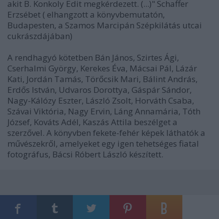
akit B. Konkoly Edit megkérdezett. (...)" Schaffer
Erzsébet ( elhangzott a könyvbemutatón,
Budapesten, a Szamos Marcipán Szépkilátás utcai
cukrászdájában)
A rendhagyó kötetben Bán János, Szirtes Ági,
Cserhalmi György, Kerekes Éva, Mácsai Pál, Lázár
Kati, Jordán Tamás, Törőcsik Mari, Bálint András,
Erdős István, Udvaros Dorottya, Gáspár Sándor,
Nagy-Kálózy Eszter, László Zsolt, Horváth Csaba,
Szávai Viktória, Nagy Ervin, Láng Annamária, Tóth
József, Kováts Adél, Kaszás Attila beszélget a
szerzővel. A könyvben fekete-fehér képek láthatók a
művészekről, amelyeket egy igen tehetséges fiatal
fotográfus, Bácsi Róbert László készített.