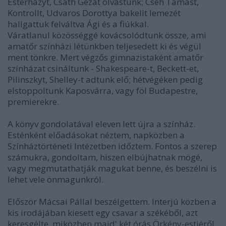
Esterházyt, Csáth Gézát olvastunk; Cseh Tamást,
Kontrollt, Udvaros Dorottya bakelit lemezét
hallgattuk felváltva Ági és a fiúkkal.
Váratlanul közösséggé kovácsolódtunk össze, ami
amatőr színházi létünkben teljesedett ki és végül
ment tönkre. Mert végzős gimnazistaként amatőr
színházat csináltunk - Shakespeare-t, Beckett-et,
Pilinszkyt, Shelley-t adtunk elő; hétvégéken pedig
elstoppoltunk Kaposvárra, vagy föl Budapestre,
premierekre.
A könyv gondolatával eleven lett újra a színház.
Esténként előadásokat néztem, napközben a
Színháztörténeti Intézetben időztem. Fontos a szerep
számukra, gondoltam, hiszen elbújhatnak mögé,
vagy megmutathatják magukat benne, és beszélni is
lehet vele önmagunkról.
Először Mácsai Pállal beszélgettem. Interjú közben a
kis irodájában kiesett egy csavar a székéből, azt
keresgélte, miközben majd' két órás Örkény-estjéről