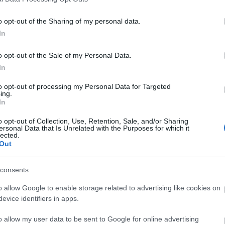
gló, fehér TV-képernyők. A padláson pedig válogatás a
fotóiból: fekete-fehér, csupán látszólag dokumentarista k
o opt-out of the Sharing of my personal data.
ület-kiszögellések vonzásában. Be- és kilépéskor Pálffy Ist
In
 a Völgynek a fesztivál idején kívül eső (tehát lényegesen el
atják a látogatók.
o opt-out of the Sale of my Personal Data.
In
 Völgye minden napjára jut. Galkó Balázs szalmából rakott f
at, eredeti szándéka szerint egyenként. Bizalmas, suttogó
to opt-out of processing my Personal Data for Targeted
ing.
örülbelül kilencven főre duzzad a fészek köré kuporodók sz
In
kat ígér, hogy a mai nyílt beszélgetés helyett valóban zaft
m közt. Jó kihívás, érdemes felelni rá.
o opt-out of Collection, Use, Retention, Sale, and/or Sharing
ersonal Data that Is Unrelated with the Purposes for which it
lected.
Out
zola-est, amelyre a könnyebb és a kortárs zene kedvelői is
e még hangszerelésben is szinte egyedülálló szabadságot 
ágon kevésbé népszerű mandolin (a hangszert a II. Világhá
consents
gitár (Szilvágyi Sándor) kettősére dolgozta át Piazzola művei
o allow Google to enable storage related to advertising like cookies on
ész szavak nélküli, inventív, dinamikus "párbeszéde" hallh
evice identifiers in apps.
l kortárs zenei hangzásoknak. Helyenként beszélnek is a zen
menekülve kötött ki a párizsi Zenei Konzervatóriumban, ahol
o allow my user data to be sent to Google for online advertising