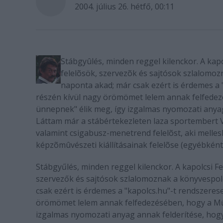
2004. július 26. hétfő, 00:11
Stábgyûlés, minden reggel kilenckor. A kap
felelõsök, szervezõk és sajtósok szlalomo
naponta akad; már csak ezért is érdemes a 
részén kívül nagy örömömet lelem annak felfedez
ünnepnek" élik meg, így izgalmas nyomozati anyag
Láttam már a stábértekezleten laza sportembert V
valamint csigabusz-menetrend felelõst, aki mellesl
képzõmûvészeti kiállításainak felelõse (egyébként 
Stábgyűlés, minden reggel kilenckor. A kapolcsi F
szervezők és sajtósok szlalomoznak a könyvespol
csak ezért is érdemes a "kapolcs.hu"-t rendszeres
örömömet lelem annak felfedezésében, hogy a Műv
izgalmas nyomozati anyag annak felderítése, hogy