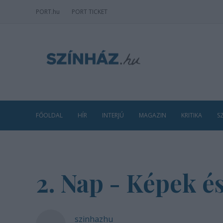
PORT
.hu
PORT TICKET
FŐOLDAL
HÍR
INTERJÚ
MAGAZIN
KRITIKA
S
2. Nap - Képek 
szinhazhu