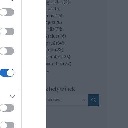
2020 augusztus
(
1
)
épek
2020 július
(
16
)
ván
2020 június
(
15
)
térő)
2020 május
(
20
)
2020 április
(
24
)
2020 március
(
16
)
észke
2020 február
(
46
)
2020 január
(
28
)
áma.
2019 december
(
25
)
os és
2019 november
(
27
)
Tovább
...
Szinház helyszínek
nyújt
ború
t. A
ató -
éről