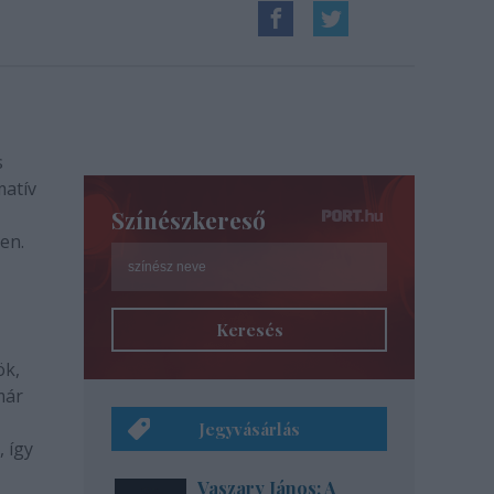
s
matív
Színészkereső
en.
Keresés
ök,
már
Jegyvásárlás
 így
Vaszary János: A