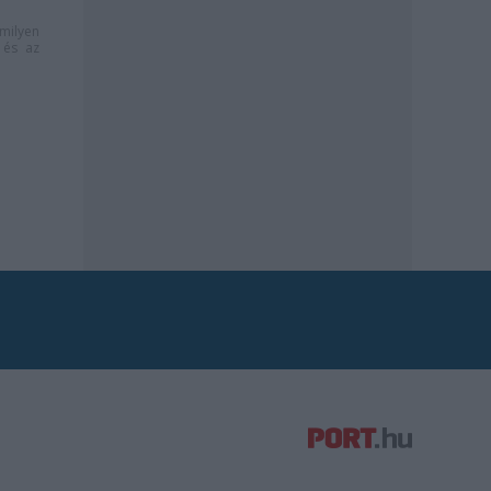
milyen
és az