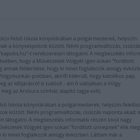
olcsi Felsõ Iskola könyvtárában a polgármesterek, helyszín-
znak a könyvespolcok között. Némi programváltozás, csúszá
"kapolcs.hu"-t rendszeresen látogatni. A megbeszélés infor
ésében, hogy a Mûvészetek Völgyét igen sokan "fordított
 annak felderítése, hogy ki mivel foglalkozik amúgy évközb
ölgymunkás-polóban, akirõl kiderült, hogy katolikus pap,
eg az idõjárásról is tudósít - ám õ valójában a Völgy
meg az Arvisura színház alapító tagja volt).
első Iskola könyvtárában a polgármesterek, helyszín-felelős
cok között. Némi programváltozás, csúszás naponta akad; 
en látogatni. A megbeszélés informatív részén kívül nagy
észetek Völgyét igen sokan "fordított ünnepnek" élik meg,
 ki mivel foglalkozik amúgy évközben. Láttam már a