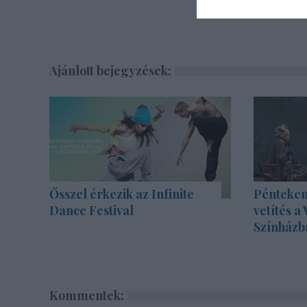
Ajánlott bejegyzések:
Ősszel érkezik az Infinite
Pénteken
Dance Festival
vetítés a
Színházb
Kommentek: