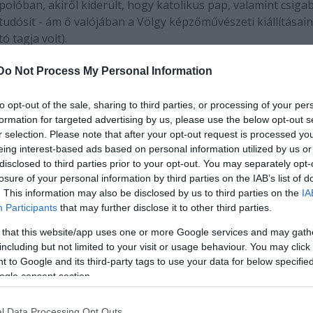
lóban, akiről kiderült, hogy katolikus pap, valamint csiga
s tudósít - ám ő valójában a Völgy képzőművészeti kiállításai
ó tagja volt).
el, hogy ma Jirzí Menzel is, Hiller István miniszter úr is
Do Not Process My Personal Information
ban megjelennek mindketten a szerkesztőségben. Márta Istv
ormáció elhangzik magyarul és angolul, így mire mi kérdezné
to opt-out of the sale, sharing to third parties, or processing of your per
formation for targeted advertising by us, please use the below opt-out s
r selection. Please note that after your opt-out request is processed y
eing interest-based ads based on personal information utilized by us or
disclosed to third parties prior to your opt-out. You may separately opt-
losure of your personal information by third parties on the IAB’s list of
. This information may also be disclosed by us to third parties on the
IA
Participants
that may further disclose it to other third parties.
égigjárok jónéhány kiállítást; hogy mindjárt a
 galériává minősül erre a tíz napra.
 that this website/app uses one or more Google services and may gath
including but not limited to your visit or usage behaviour. You may click 
 to Google and its third-party tags to use your data for below specifi
olásmódjában különböző képzőművész alkotásai egy-egy
ogle consent section.
dinátarendszer bűvöletében: szimmetriák, tükröztetések ját
épein a figurális festményekből elővilágló mentális terek -
l Data Processing Opt Outs