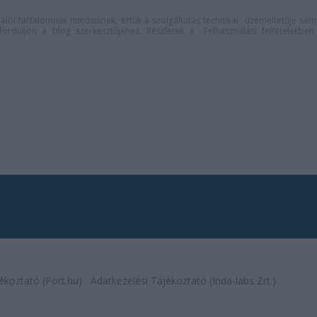
lói tartalomnak minősülnek, értük a
szolgáltatás technikai
üzemeltetője sem
n forduljon a blog szerkesztőjéhez. Részletek a
Felhasználási feltételekben
ékoztató (Port.hu)
Adatkezelési Tájékoztató (Inda-labs Zrt.)