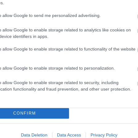
m írt egy tangót.
s.
to allow Google to send me personalized advertising.
o allow Google to enable storage related to analytics like cookies on
evice identifiers in apps.
tatódik az "Írók a fák alatt" hagyományossá vált sorozata
o allow Google to enable storage related to functionality of the website
i Ferenc részvételével. Aki pedig mindezek után késve
ig hallgathatta-nézhette a sikeres 2003-as magyar Himaláj
o allow Google to enable storage related to personalization.
o allow Google to enable storage related to security, including
cation functionality and fraud prevention, and other user protection.
CONFIRM
Data Deletion
Data Access
Privacy Policy