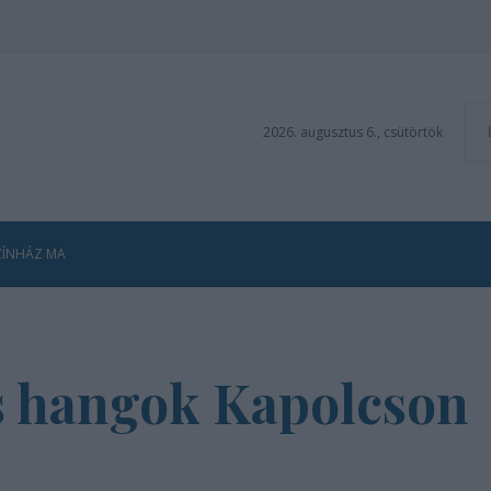
2026. augusztus 6., csütörtök
ZÍNHÁZ MA
és hangok Kapolcson