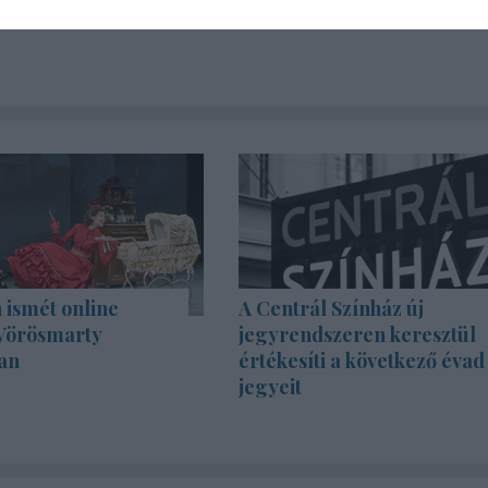
 ismét online
A Centrál Színház új
 Vörösmarty
jegyrendszeren keresztül
an
értékesíti a következő évad
jegyeit