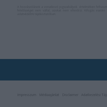
A hozzászólások a
vonatkozó jogszabályok
értelmében felhaszná
felelősséget nem vállal, azokat nem ellenőrzi. Kifogás eseté
adatvédelmi tájékoztatóban
.
Impresszum
Médiaajánlat
Disclaimer
Adatkezelési Táj