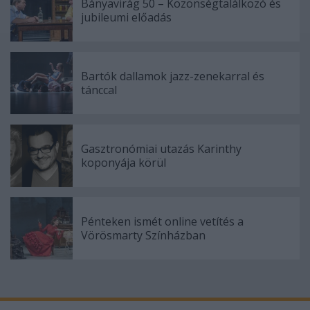
Bányavirág 50 – Közönségtalálkozó és
jubileumi előadás
Bartók dallamok jazz-zenekarral és
tánccal
Gasztronómiai utazás Karinthy
koponyája körül
Pénteken ismét online vetítés a
Vörösmarty Színházban