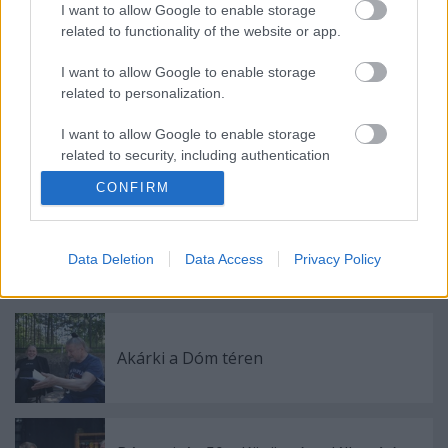
I want to allow Google to enable storage
ellenállhatatlanul magára vonta a fiúk tekintetét, és
related to functionality of the website or app.
meglúdbőrözte őket. Jack táncolni kezdett, nevetése
fogvicsorgató morgássá vadult." (ford.: Déry Tibor)
I want to allow Google to enable storage
related to personalization.
jegyvásárlás bankkártyával >>
I want to allow Google to enable storage
related to security, including authentication
functionality and fraud prevention, and other
CONFIRM
user protection.
Data Deletion
Data Access
Privacy Policy
Ajánlott bejegyzések:
Akárki a Dóm téren