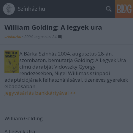
Színház.hu
William Golding: A legyek ura
szinhazhu
•
2004. augusztus 24.
A Bárka Színház 2004. augusztus 28-án,
szombaton, bemutatja Golding: A Legyek Ura
címû darabját Vidovszky György
rendezésében, Nigel Willimas színpadi
adaptációjának felhasználásával, tizenéves gyerekek
elõadásában.
jegyvásárlás bankkártyával >>
William Golding
A Legyek Ura