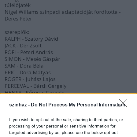
túlélőjáték
Nigel Willams színpadi adaptációját fordította -
Deres Péter
szereplők:
RALPH - Szatory Dávid
JACK - Dér Zsolt
RÖFI - Péteri András
SIMON - Mesés Gáspár
SAM - Dóra Béla
ERIC - Dóra Mátyás
ROGER - Juhász Lajos
PERCEVAL - Bárdi Gergely
HENRY - Kőrössy Gergely
MAURICE - Jécsai László
szinhaz -
Do Not Process My Personal Information
BILL - Laczó Péter
JOHNNY - Blahó Gergely
JAMES - Koloszár András
If you wish to opt-out of the sale, sharing to third parties, or
processing of your personal or sensitive information for
TENGERÉSZTISZT, PILÓTA - Horváth Kristóf
targeted advertising by us, please use the below opt-out