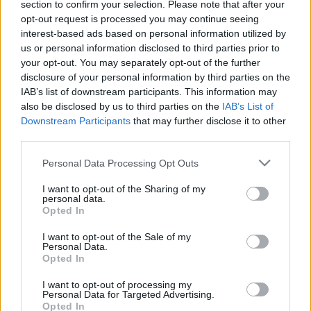
section to confirm your selection. Please note that after your
munkatársak:
opt-out request is processed you may continue seeing
interest-based ads based on personal information utilized by
Zeneszerző - Faragó Béla
us or personal information disclosed to third parties prior to
Dramaturg - Deres Péter
your opt-out. You may separately opt-out of the further
Díszlet, jelmez - Gadus Erika
disclosure of your personal information by third parties on the
Világítás: - Rigó Zoltán
IAB’s list of downstream participants. This information may
Mozgás - Gyevi-Bíró Eszter
also be disclosed by us to third parties on the
IAB’s List of
Asszisztens - Veszprémi Judit
Downstream Participants
that may further disclose it to other
Munkatárs: - Szabó Gábor
third parties.
Rendező - Vidovszky György
Please note that this website/app uses one or more Google
Personal Data Processing Opt Outs
services and may gather and store information including but
Iskolás fiúk egy csoportja az atomháború idején, az
not limited to your visit or usage behaviour. You may click to
I want to opt-out of the Sharing of my
personal data.
őket menekítő repülőgép balesete miatt egy lakatlan
grant or deny consent to Google and its third-party tags to
Opted In
szigetre vetődik. Eleinte izgalmasnak indul a
use your data for below specified purposes in below Google
felnőttek nélküli kaland: a sziget gazdagsága, a
consent section.
I want to opt-out of the Sale of my
Personal Data.
felhőtlen szabadság élménye elkápráztatja őket.
Opted In
Ismert társadalmi minták alapján próbálják
berendezni életüket: vezért választanak, gyűléseket
I want to opt-out of processing my
tartanak, feladatokat jelölnek ki egymás között.
Personal Data for Targeted Advertising.
Opted In