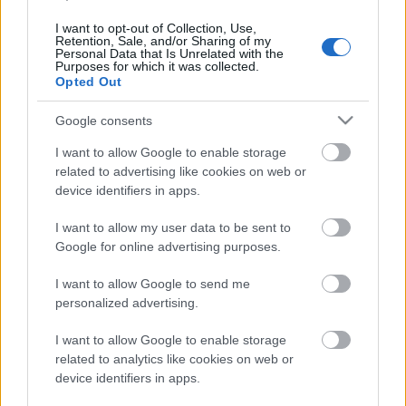
A csapat azonban elég hamar két táborra szakad. A
I want to opt-out of Collection, Use,
választott vezér, Ralph a menekülés egyetlen
Retention, Sale, and/or Sharing of my
Personal Data that Is Unrelated with the
reményét, a tűz életben tartását tartja a
Purposes for which it was collected.
legfontosabbnak, míg ellenlábasa, Jack a vadászat, a
Opted Out
hús megszerzésének rabja lesz. Mindeközben pedig
úrrá lesz rajtuk a félelem, amelyet egy titokzatos
Google consents
Szörny felbukkanása vált ki.
I want to allow Google to enable storage
related to advertising like cookies on web or
(részlet a regényből)
device identifiers in apps.
I want to allow my user data to be sent to
Google for online advertising purposes.
"(Jack) Feltérdelt, kezében a vízzel teli dióhéjjal. Kerek
I want to allow Google to send me
fényfolt esett az arcára, s a víz mélyén valami
personalized advertising.
felvillant. Csodálkozva nézett, már nem önmagára,
hanem a visszataszító idegen arcra a tükörben.
I want to allow Google to enable storage
Kiloccsantotta a vizet a dióhéjból, felugrott,
related to analytics like cookies on web or
izgatottan nevetett. Egy inas, erős test állt a víz
device identifiers in apps.
partján, az arc helyett szörnyű maszkkal, amely