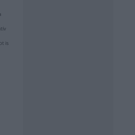
a
tív
t is