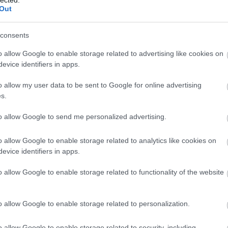
Out
consents
o allow Google to enable storage related to advertising like cookies on
evice identifiers in apps.
virtuóza új zenekarával a Bakáts téren varázsol - minden
o allow my user data to be sent to Google for online advertising
s.
. Rajta csupa máig kiadatlan muzsika. Filmzenék, brassói,
lek...
to allow Google to send me personalized advertising.
december 17-én (Beethoven ugyanezen a napon született 177
ves korában ismerkedett meg.
o allow Google to enable storage related to analytics like cookies on
 kezébe először. A szabadkai zenei középiskola második oszt
evice identifiers in apps.
el, ahol a Dresch Quartett tagja lett.
o allow Google to enable storage related to functionality of the website
a más országai között.
o allow Google to enable storage related to personalization.
a farkas
o allow Google to enable storage related to security, including