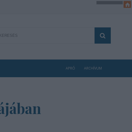
APRÓ
ARCHÍVUM
ájában