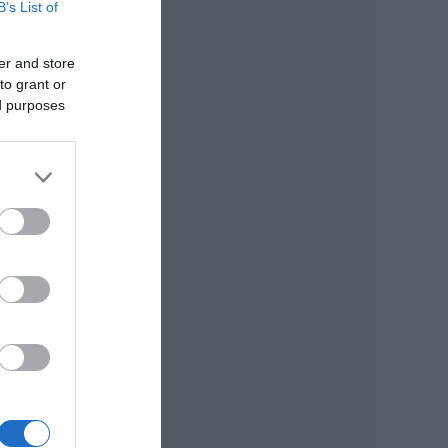
B’s List of
sz,
er and store
to grant or
ed purposes
e
édes
ulata
Tausz