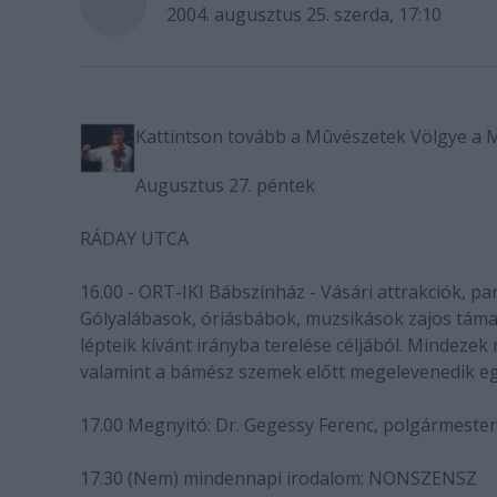
2004. augusztus 25. szerda, 17:10
Kattintson tovább a Mûvészetek Völgye a 
Augusztus 27. péntek
RÁDAY UTCA
16.00 - ORT-IKI Bábszínház - Vásári attrakciók, pa
Gólyalábasok, óriásbábok, muzsikások zajos támad
lépteik kívánt irányba terelése céljából. Mindezek
valamint a bámész szemek előtt megelevenedik egy 
17.00 Megnyitó: Dr. Gegessy Ferenc, polgármeste
17.30 (Nem) mindennapi irodalom: NONSZENSZ