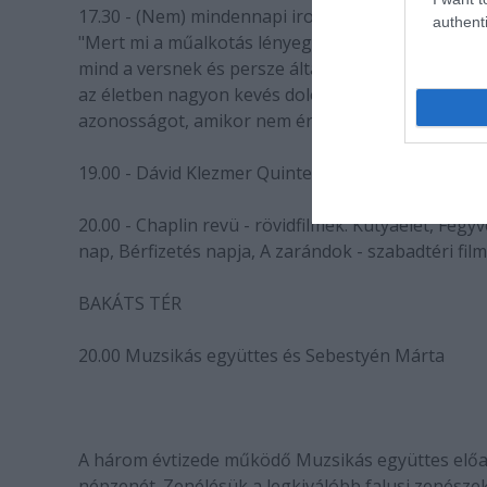
17.30 - (Nem) mindennapi irodalom - Háy János (ké
authenti
"Mert mi a műalkotás lényege? Az, hogy fogja, megr
mind a versnek és persze általában a műalkotásn
az életben nagyon kevés dolognak, legfeljebb a s
azonosságot, amikor nem érzed, hogy idegen, ami ra
19.00 - Dávid Klezmer Quintet
20.00 - Chaplin revü - rövidfilmek: Kutyaélet, Fegy
nap, Bérfizetés napja, A zarándok - szabadtéri film
BAKÁTS TÉR
20.00 Muzsikás együttes és Sebestyén Márta
A három évtizede működő Muzsikás együttes előa
népzenét. Zenélésük a legkiválóbb falusi zenésze