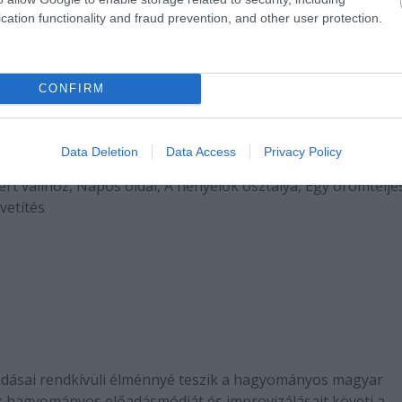
rdez: Bérczes László)
cation functionality and fraud prevention, and other user protection.
agadja a világot, és beleállítja a szívedbe" Mind a prózána
ak megvan az "összebékítésre" a kegyelmi esélye, ami egyé
zerelemnek és a halálnak. Egy művészeti aktus képes létreh
CONFIRM
jtad kívül van.- H.J.
Data Deletion
Data Access
Privacy Policy
vert vállhoz, Napos oldal, A henyélők osztálya, Egy örömtelje
vetítés
dásai rendkívüli élménnyé teszik a hagyományos magyar
k hagyományos előadásmódját és improvizálásait követi a