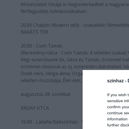
Művészetek Utcája is megismerkedhet a magyarorszá
férfiegyüttes tolmácsolásában.
20.00 Chaplin: Modern Idők - szabadtéri filmvetíté
BAKÁTS TÉR
20.00 - Cseh Tamás
(Bereményi Géza - Cseh Tamás: A véletlen szavai) 
Régi ismerőseink ők, Géza és Tamás, örömmel hall
örömmel olvassuk az új, ismeretlen dalcímeket: V
Dodó néni, Helga álma, Orgazmus, Ne állítsatok szo
véletlen muzsikája, Élet-élet, Ágnesre várva, 2004-
szinhaz -
augusztus 28. szombat
If you wish 
sensitive in
confirm you
RÁDAY UTCA
continue se
information 
16.00 - Ládafia Bábszínház - Vásári bábjáték
further disc