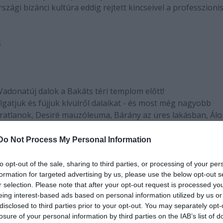
gi bizánci kultúra eddig rejtett kincseivel a professzioni
s
Vadonatúj dalok a Bakáts téri templom előtt!
gatjuk és fújjuk kívülről dalaikat - és most még nagyobb
áratlanok, Desiré mauzóleuma, Bárány az üres lakásban, Ál
brokat!, Ballada, Jelenidő-tangó, A nő, akinél nincs feljebb,
Do Not Process My Personal Information
to opt-out of the sale, sharing to third parties, or processing of your per
formation for targeted advertising by us, please use the below opt-out s
r selection. Please note that after your opt-out request is processed y
eing interest-based ads based on personal information utilized by us or
disclosed to third parties prior to your opt-out. You may separately opt-
losure of your personal information by third parties on the IAB’s list of