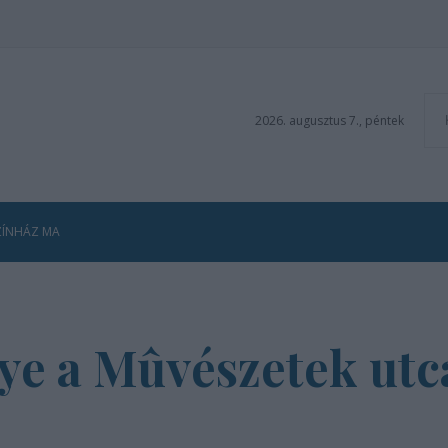
2026. augusztus 7., péntek
ZÍNHÁZ MA
ye a Mûvészetek utc