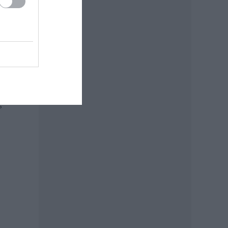
k,
bként
ozni
s