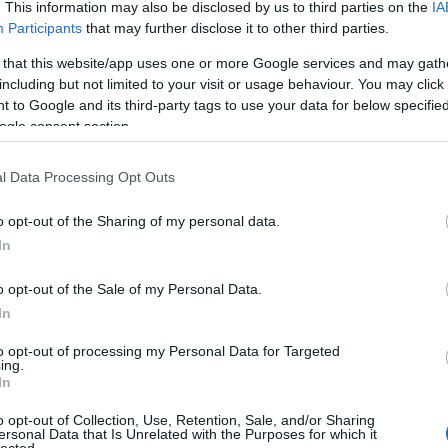
. This information may also be disclosed by us to third parties on the
IA
m (kérdez: Orbán György)
Participants
that may further disclose it to other third parties.
fordító - sokoldalú, színes egyéniség, bravúros formaművé
 that this website/app uses one or more Google services and may gath
ténik valami meghökkentően érdekes.
including but not limited to your visit or usage behaviour. You may click 
alkotóink egyike.
 to Google and its third-party tags to use your data for below specifi
ogle consent section.
sulat)
at megpödröm / Az élet csak hippodrom- P.N.L.)
l Data Processing Opt Outs
o opt-out of the Sharing of my personal data.
la és Parti Nagy Lajos közös lemeze, ami a Bárka Színház
In
it tartalmazza.
ez remek munka, ironikus, de mégsem parodikus, elbájoló, d
o opt-out of the Sale of my Personal Data.
e nem fancsali, félkulináris, félintellektuális, félszáraz-fél
In
Tamás, SZÍNHÁZ) A dalokat előadja: a Bárka majd- teljes társ
to opt-out of processing my Personal Data for Targeted
rga Gabi, Varga Anikó, Ollé Erik, Kovács Vanda, Gados Béla, 
ing.
In
o opt-out of Collection, Use, Retention, Sale, and/or Sharing
ersonal Data that Is Unrelated with the Purposes for which it
lected.