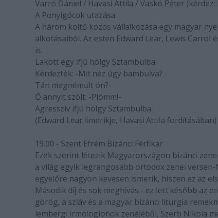
Varró Dániel / Havasi Attila / Vaskó Péter (kérdez:
A Ponyigócok utazása
A három költő közös vállalkozása egy magyar nyel
alkotásaiból. Az esten Edward Lear, Lewis Carrol é
is.
Lakott egy ifjú hölgy Sztambulba.
Kérdezték: -Mit néz úgy bambulva?
Tán megnémult ön?-
Ő annyit szólt: -Plömm!-
Agresszív ifjú hölgy Sztambulba.
(Edward Lear limerikje, Havasi Attila fordításában)
19.00 - Szent Efrém Bizánci Férfikar
Ezek szerint létezik Magyarországon bizánci zenei
a világ egyik legrangosabb ortodox zenei versen-fe
egyelőre nagyon kevesen ismerik, hiszen ez az els
Második díj és sok meghívás - ez lett később az ere
görög, a szláv és a magyar bizánci liturgia remekm
lembergi irmologionok zenéjéből, Szerb Nikola me