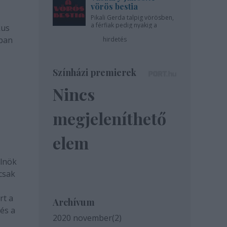
vörös bestia
Pikali Gerda talpig vörösben,
a férfiak pedig nyakig a
kus
pácban - az Újszínházban!
sban
hirdetés
Színházi premierek
Nincs
megjeleníthető
elem
elnök
 csak
rt a
Archívum
 és a
2020 november
(
2
)