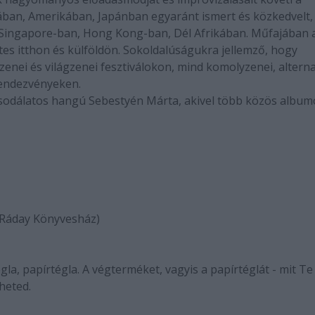
ában, Amerikában, Japánban egyaránt ismert és közkedvelt,
 Singapore-ban, Hong Kong-ban, Dél Afrikában. Műfajában 
s itthon és külföldön. Sokoldalúságukra jellemző, hogy
nei és világzenei fesztiválokon, mind komolyzenei, alterna
 rendezvényeken.
sodálatos hangú Sebestyén Márta, akivel több közös albumo
n: Ráday Könyvesház)
la, papírtégla. A végterméket, vagyis a papírtéglát - mit Te
iheted.