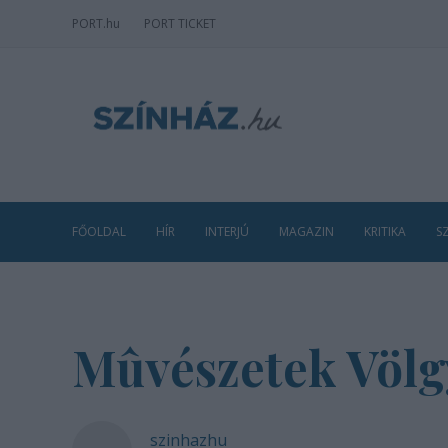
PORT
.hu
PORT TICKET
FŐOLDAL
HÍR
INTERJÚ
MAGAZIN
KRITIKA
S
Mûvészetek Völg
szinhazhu