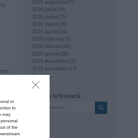
2020 augusztus
(
1
)
sta
2020 július
(
16
)
2020 június
(
15
)
2020 május
(
20
)
2020 április
(
24
)
2020 március
(
16
)
2020 február
(
46
)
2020 január
(
28
)
2019 december
(
25
)
2019 november
(
27
)
omtó,
Tovább
...
 A
Szinház helyszínek
sonal or
ection to
ou may
 personal
out of the
 downstream