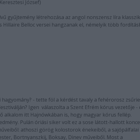
 Keresztesi József)
vű gyűjtemény létrehozása az angol nonszensz líra klasszi
s Hillaire Belloc versei hangzanak el, némelyik több fordítá
 hagyomány? - tette föl a kérdést tavaly a fehérorosz zsűri
sztiválján? Igen  válaszolta a Szent Efrém kórus vezetője -
ő alkalom itt Hajnówkában is, hogy magyar kórus fellép.
dmény. Pulán óriási siker volt ez a sose látott-hallott konce
űveiből: athoszi görög kolostorok énekeiből, a sajópálfalai
ster, Bortnyanszkij, Boksay, Dinev műveiből. Most a