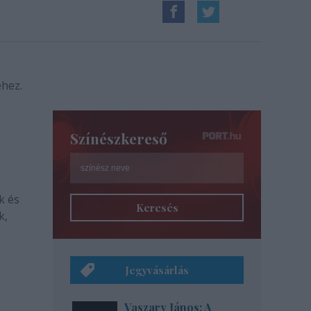
hez.
Színészkereső
k és
Keresés
k,
Jegyvásárlás
Vaszary János: A