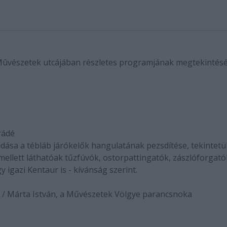
Mûvészetek utcájában részletes programjának megtekintésé
rádé
ása a tébláb járókelők hangulatának pezsdítése, tekintetü
 mellett láthatóak tűzfúvók, ostorpattingatók, zászlóforgató
igazi Kentaur is - kívánság szerint.
r / Márta István, a Művészetek Völgye parancsnoka