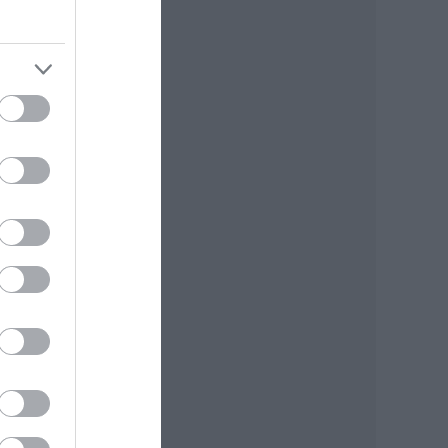
0-
ályát