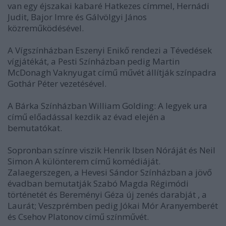
van egy éjszakai kabaré Hatkezes címmel, Hernádi
Judit, Bajor Imre és Gálvölgyi János
közreműködésével.
A Vígszínházban Eszenyi Enikő rendezi a Tévedések
vígjátékát, a Pesti Színházban pedig Martin
McDonagh Vaknyugat című művét állítják színpadra
Gothár Péter vezetésével.
A Bárka Színházban William Golding: A legyek ura
című előadással kezdik az évad elején a
bemutatókat.
Sopronban színre viszik Henrik Ibsen Nóráját és Neil
Simon A különterem című komédiáját.
Zalaegerszegen, a Hevesi Sándor Színházban a jövő
évadban bemutatják Szabó Magda Régimódi
történetét és Bereményi Géza új zenés darabját , a
Laurát; Veszprémben pedig Jókai Mór Aranyemberét
és Csehov Platonov című színművét.