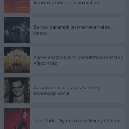
koncertszínház a Teátrumban
Bartók dallamok jazz-zenekarral és
tánccal
A jövő évadra kilenc bemutatóval készül a
Vígszínház
Gasztronómiai utazás Karinthy
koponyája körül
TáncPark - Nyáresti táncélmény élőben