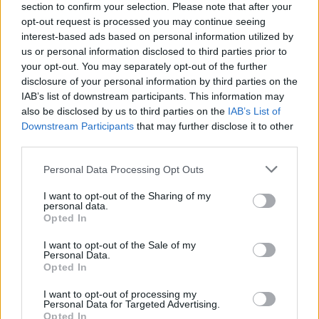
section to confirm your selection. Please note that after your
bemutatója lesz, amelyet Gothár Péter rendez.
opt-out request is processed you may continue seeing
Joanna Murray-Smith Hűtlenek című drámáját
interest-based ads based on personal information utilized by
Mészáros Tamás rendezésében láthatja majd a
us or personal information disclosed to third parties prior to
közönség (október 16.). Neil LaBute A modell című
your opt-out. You may separately opt-out of the further
darabját Lukáts Andor rendezi (december 22.), míg
disclosure of your personal information by third parties on the
Schiller Stuart Maria című művét (2005) Alföldi
IAB’s list of downstream participants. This information may
Róbert állítja színpadra.
also be disclosed by us to third parties on the
IAB’s List of
Downstream Participants
that may further disclose it to other
A Bárka Színház William Golding A Legyek Ura című
third parties.
darabját augusztus 28-án mutatja be, Vidovszky
Please note that this website/app uses one or more Google
György rendezésében. J. M. Synge The Playboy of the
Personal Data Processing Opt Outs
services and may gather and store information including but
Western World című komédiájából Nádasdy Ádám
not limited to your visit or usage behaviour. You may click to
I want to opt-out of the Sharing of my
új fordítást készít, az előadás bemutatóját október
personal data.
grant or deny consent to Google and its third-party tags to
22-ére terveik, Bérczes László rendezésében.
Opted In
use your data for below specified purposes in below Google
consent section.
Sibylle Berg Helge élete című művének premierjét
I want to opt-out of the Sale of my
Personal Data.
decemberben láthatja a közönség, a rendező Czajlik
Opted In
József. A Phaedra című tragédiát Mezei Kinga
rendezi, az előadást jövő februárban mutatják be,
I want to opt-out of processing my
Personal Data for Targeted Advertising.
mint ahogy Maurice Maeterlinck Pelléas és
Opted In