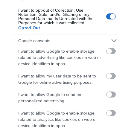
Mélisande című darabját is, Balázs Zoltán
rendezésében. T. S. Eliot Gyilkosság a
I want to opt-out of Collection, Use,
Retention, Sale, and/or Sharing of my
székesegyházban című tragédiáját Csányi János
Personal Data that Is Unrelated with the
(2005 május), Friedrich Dürrenmatt A vak című
Purposes for which it was collected.
Opted Out
darabját Czajlik József állítja színpadra (2005 június)
a Bárka Színházban.
Google consents
A Budapesti Operettszínházban október 1-én tartják
I want to allow Google to enable storage
Michael John LaChiusa Helló! Igen?! (Hello Again!)
related to advertising like cookies on web or
című musicaljének premierjét. Az előadást Bőhm
device identifiers in apps.
György rendezi - olvasható a zenés teátrum
honlapján.
I want to allow my user data to be sent to
Google for online advertising purposes.
Webber és Bródy
I want to allow Google to send me
A Madách Színházban Békés Pál A kétbalkezes
personalized advertising.
varázsló című gyerekdarabjának bemutatóját Cseke
I want to allow Google to enable storage
Péter rendezésében szeptember 24-ére tervezi. Joe Di
related to analytics like cookies on web or
Pietro -Jimmy Roberts Te édes, de jó vagy, légy más
device identifiers in apps.
című musicaljének premierje november 12-én lesz,