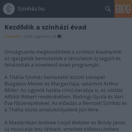
Színház.hu
Kezdõdik a színházi évad
szinhazhu
•
2004. augusztus 26.
Országszerte megkezdõdtek a színházi évadnyitók:
az igazgatók bemutatták a társulatok új tagjait és
felvázolták a következõ évad programját.
A Thália Színház bemutatói között szerepel
Bulgakov Mester és Margaritája, valamint Arthur
Miller: Az ügynök halála című darabja is, ez utóbbi
Alföldi Róbert rendezésében, Bodrogi Gyula és Vári
Éva főszereplésével. Az előadás a Nemzeti Színház és
a Thália közös produkciójaként jön létre.
A Madáchban Andrew Lloyd Webber és Bródy János
új musicalje lesz látható, emellett előkészületben