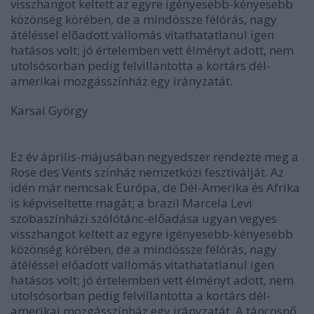
visszhangot keltett az egyre igényesebb-kényesebb
közönség körében, de a mindössze félórás, nagy
átéléssel elõadott vallomás vitathatatlanul igen
hatásos volt; jó értelemben vett élményt adott, nem
utolsósorban pedig felvillantotta a kortárs dél-
amerikai mozgásszínház egy irányzatát.
Karsai György
Ez év április-májusában negyedszer rendezte meg a
Rose des Vents színház nemzetközi fesztiválját. Az
idén már nemcsak Európa, de Dél-Amerika és Afrika
is képviseltette magát; a brazil Marcela Levi
szobaszínházi szólótánc-előadása ugyan vegyes
visszhangot keltett az egyre igényesebb-kényesebb
közönség körében, de a mindössze félórás, nagy
átéléssel előadott vallomás vitathatatlanul igen
hatásos volt; jó értelemben vett élményt adott, nem
utolsósorban pedig felvillantotta a kortárs dél-
amerikai mozgásszínház egy irányzatát. A táncosnő