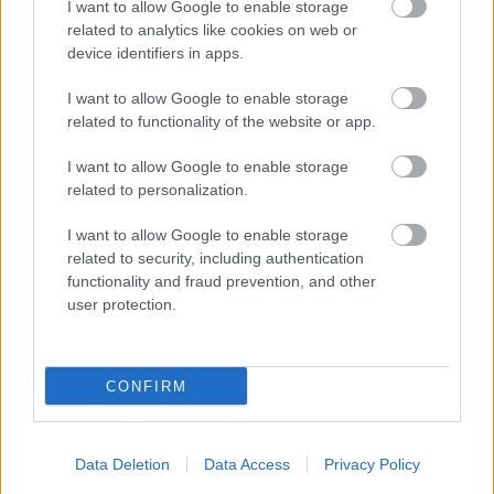
{kozep}A revizor Alvis Hermanis rendezésében Gints
I want to allow Google to enable storage
Malderis felvétele{/kozep}
related to analytics like cookies on web or
device identifiers in apps.
Volt viszont egy nagyon hatásos lengyel előadás, a
Grzegorz Jarzyna rendezte 4.48 Psychosis. Sarah
I want to allow Google to enable storage
Kane utolsó drámája egy depressziós nő végóráinak
related to functionality of the website or app.
nyomasztó naplója, egy előre bejelentett
I want to allow Google to enable storage
öngyilkosságig vezető út költői nyelven ritmizált
related to personalization.
krónikája. Visszaszámlálás, amelynek során a
zsótérosan sivár, hatalmas színpad (mintha a
I want to allow Google to enable storage
Trafóban lennénk) hol kórházat, hol lakószobát, hol
related to security, including authentication
utcasarkot jelző dzsungelében sorra-rendre
functionality and fraud prevention, and other
számolódnak fel azok a kapcsolatok, amelyek még
user protection.
az élethez kötik ezt a hiperérzékeny, menthetetlenül
magába zárkózott lányt (Magdalena Cielecka).
Nyomasztó előadás, amely - ha osztottak volna
ilyeneket - biztosan elnyerte volna legalább a
CONFIRM
legjobb díszlet (Malgorzata Szesniak) és a legjobb
női alakítás díját.
A fesztivál talán legtöbbet vitatott (s szerintem a
Data Deletion
Data Access
Privacy Policy
legjobb prózai) színházi előadása a lettek A revizora