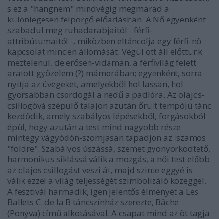
s ez a "hangnem" mindvégig megmarad a
különlegesen felpörgő előadásban. A Nő egyenként
szabadul meg ruhadarabjaitól - férfi-
attribútumaitól -, miközben eltáncolja egy férfi-nő
kapcsolat minden állomását. Végül ott áll előttünk
meztelenül, de erősen-vidáman, a férfivilág felett
aratott győzelem (?) mámorában; egyenként, sorra
nyitja az üvegeket, amelyekből hol lassan, hol
gyorsabban csordogál a nedű a padlóra. Az olajos-
csillogóvá szépülő talajon azután őrült tempójú tánc
kezdődik, amely szabályos lépésekből, forgásokból
épül, hogy azután a test mind nagyobb része
mintegy vágyódón-szomjasan tapadjon az iszamos
"földre". Szabályos úszássá, szemet gyönyörködtető,
harmonikus siklássá válik a mozgás, a női test előbb
az olajos csillogást veszi át, majd szinte eggyé is
válik ezzel a világ teljességét szimbolizáló közeggel.
A fesztivál harmadik, igen jelentős élményét a Les
Ballets C. de la B táncszínház szerezte, Bâche
(Ponyva) című alkotásával. A csapat mind az öt tagja