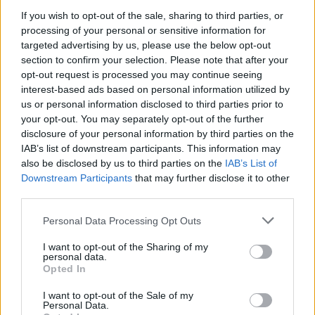
kiteljesedésre, szerelemre, egyáltalán: önmagára
ebben a csapatban. A nagyon őszinte, kicsit kuszán,
If you wish to opt-out of the sale, sharing to third parties, or
kicsit ügyetlenül előadott monológ végén maga
processing of your personal or sensitive information for
mellé szólítja a francia Ghislain Malardier-t, társát a
targeted advertising by us, please use the below opt-out
section to confirm your selection. Please note that after your
színpadon és az életben (ő eddig a többiekkel együtt
opt-out request is processed you may continue seeing
a háttérben táncolt, evett, beszélgetett, "aludt" a
interest-based ads based on personal information utilized by
hatalmas ponyvával letakart, titokzatos tárgy előtt,
us or personal information disclosed to third parties prior to
mellett, tetején). És így tovább: egyenként előlépnek,
your opt-out. You may separately opt-out of the further
s egyéniségüket-életüket adják hozzá az előadáshoz.
disclosure of your personal information by third parties on the
A tunéziai-francia Tayeb Benamara az idegenség és
IAB’s list of downstream participants. This information may
a befogadottság-kitaszítottság életérzését meséli-
also be disclosed by us to third parties on the
IAB’s List of
táncolja el; az angol, cirkuszi artista mozgású (nem
Downstream Participants
that may further disclose it to other
csoda, merthogy eredetileg az) Ted Stoffer tánca-
third parties.
játéka és monológja éppen úgy szervesen beépül az
előadásba, mint a zenét szolgáltató (zongorán, ütő
Please note that this website/app uses one or more Google
Personal Data Processing Opt Outs
hangszereken játszó) Guy Van Nuetené. A Les Ballets
services and may gather and store information including but
C. de la B. szép, szomorú-vidám, természetesen profi
not limited to your visit or usage behaviour. You may click to
I want to opt-out of the Sharing of my
personal data.
színvonalon koreografált-táncolt etűdjeiből épülő
grant or deny consent to Google and its third-party tags to
Opted In
use your data for below specified purposes in below Google
est a fesztivál amúgy is gazdag kínálatából is
consent section.
kiemelkedett.
I want to opt-out of the Sale of my
Personal Data.
Az idén a prózai előadások jóval vegyesebb