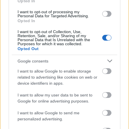
Opted In
színvonalúak voltak. Az előző években Hudiék és a
Krétakör szerepelt a fesztiválon, az utóbbi mindig
I want to opt-out of processing my
Personal Data for Targeted Advertising.
zajos sikert aratva (most Frenákék voltak itt egy
Opted In
régebbi előadásukkal, s a táncszekció magas
színvonalához méltóan szerepeltek; fellépésükkor,
I want to opt-out of Collection, Use,
ahogy mondani szokás, "a csilláron is lógtak"). Peter
Retention, Sale, and/or Sharing of my
Personal Data that Is Unrelated with the
Weiss Marat/Sade-jából (ebben a formában közölték
Purposes for which it was collected.
a címet; nos, az előadás is ennyire blikkfangos,
Opted Out
ötletes volt) a bolgár Javor Gardev rendezett egy
majdnem nézhetetlenül modoros produkciót,
Google consents
gondolom, arra számítva, hogy a videotechnika és a
I want to allow Google to enable storage
nagyon lelassított, folyamatos horizontális
related to advertising like cookies on web or
színészmozgások majd csak indukálnak valami
device identifiers in apps.
feszültséget; megvallom, valamikor a harmadik óra
táján elvesztettem a fonalat, s azt hiszem, ezzel nem
I want to allow my user data to be sent to
voltam egyedül.
Google for online advertising purposes.
I want to allow Google to send me
personalized advertising.