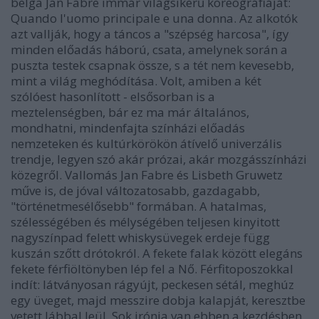
belga Jan Fabre immár világsikerű koreográfiáját:
Quando l'uomo principale e una donna. Az alkotók
azt vallják, hogy a táncos a "szépség harcosa", így
minden előadás háború, csata, amelynek során a
puszta testek csapnak össze, s a tét nem kevesebb,
mint a világ meghódítása. Volt, amiben a két
szólóest hasonlított - elsősorban is a
meztelenségben, bár ez ma már általános,
mondhatni, mindenfajta színházi előadás
nemzeteken és kultúrkörökön átívelő univerzális
trendje, legyen szó akár prózai, akár mozgásszínházi
közegről. Vallomás Jan Fabre és Lisbeth Gruwetz
műve is, de jóval változatosabb, gazdagabb,
"történetmesélősebb" formában. A hatalmas,
szélességében és mélységében teljesen kinyitott
nagyszínpad felett whiskysüvegek erdeje függ
kuszán szőtt drótokról. A fekete falak között elegáns
fekete férfiöltönyben lép fel a Nő. Férfitoposzokkal
indít: látványosan rágyújt, peckesen sétál, meghúz
egy üveget, majd messzire dobja kalapját, keresztbe
vetett lábbal leül. Sok irónia van ebben a kezdésben,