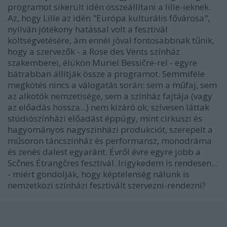
programot sikerült idén összeállítani a lille-ieknek.
Az, hogy Lille az idén "Európa kulturális fővárosa",
nyilván jótékony hatással volt a fesztivál
költségvetésére, ám ennél jóval fontosabbnak tűnik,
hogy a szervezők - a Rose des Vents színház
szakemberei, élükön Muriel Bessičre-rel - egyre
bátrabban állítják össze a programot. Semmiféle
megkötés nincs a válogatás során: sem a műfaj, sem
az alkotók nemzetisége, sem a színház fajtája (vagy
az előadás hossza...) nem kizáró ok; szívesen láttak
stúdiószínházi előadást éppúgy, mint cirkuszi és
hagyományos nagyszínházi produkciót, szerepelt a
műsoron táncszínház és performansz, monodráma
és zenés dalest egyaránt. Évről évre egyre jobb a
Scčnes Étrangčres fesztivál. Irigykedem is rendesen...
- miért gondolják, hogy képtelenség nálunk is
nemzetközi színházi fesztivált szervezni-rendezni?