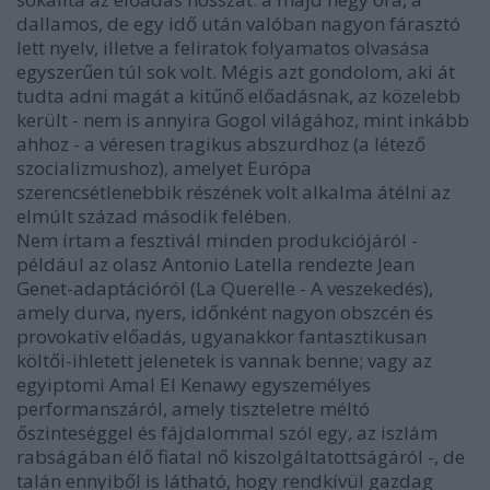
dallamos, de egy idő után valóban nagyon fárasztó
lett nyelv, illetve a feliratok folyamatos olvasása
egyszerűen túl sok volt. Mégis azt gondolom, aki át
tudta adni magát a kitűnő előadásnak, az közelebb
került - nem is annyira Gogol világához, mint inkább
ahhoz - a véresen tragikus abszurdhoz (a létező
szocializmushoz), amelyet Európa
szerencsétlenebbik részének volt alkalma átélni az
elmúlt század második felében.
Nem írtam a fesztivál minden produkciójáról -
például az olasz Antonio Latella rendezte Jean
Genet-adaptációról (La Querelle - A veszekedés),
amely durva, nyers, időnként nagyon obszcén és
provokatív előadás, ugyanakkor fantasztikusan
költői-ihletett jelenetek is vannak benne; vagy az
egyiptomi Amal El Kenawy egyszemélyes
performanszáról, amely tiszteletre méltó
őszinteséggel és fájdalommal szól egy, az iszlám
rabságában élő fiatal nő kiszolgáltatottságáról -, de
talán ennyiből is látható, hogy rendkívül gazdag