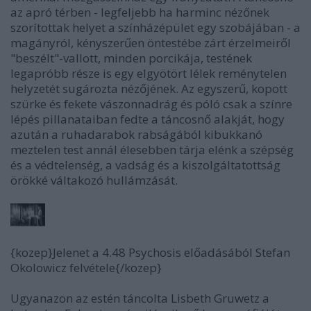
az apró térben - legfeljebb ha harminc nézőnek
szorítottak helyet a színházépület egy szobájában - a
magányról, kényszerűen öntestébe zárt érzelmeiről
"beszélt"-vallott, minden porcikája, testének
legapróbb része is egy elgyötört lélek reménytelen
helyzetét sugározta nézőjének. Az egyszerű, kopott
szürke és fekete vászonnadrág és póló csak a színre
lépés pillanataiban fedte a táncosnő alakját, hogy
azután a ruhadarabok rabságából kibukkanó
meztelen test annál élesebben tárja elénk a szépség
és a védtelenség, a vadság és a kiszolgáltatottság
örökké váltakozó hullámzását.
{kozep}Jelenet a 4.48 Psychosis előadásából Stefan
Okolowicz felvétele{/kozep}
Ugyanazon az estén táncolta Lisbeth Gruwetz a