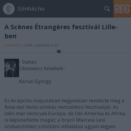
Színház.hu
A Scènes Étrangères fesztivál Lille-
ben
szinhazhu
•
2004. szeptember 02.
- Stefan
Okolowicz felvétele -
Karsai György
Ez év április-májusában negyedszer rendezte meg a
Rose des Vents színház nemzetközi fesztiválját. Az
idén már nemcsak Európa, de Dél-Amerika és Afrika
is képviseltette magát; a brazil Marcela Levi
szobaszínházi szólótánc-elõadása ugyan vegyes