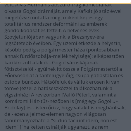
volt. Alvis Hermanis abszurd tragikomédiának
olvassa Gogol drámáját, amely Kafkát jó száz évvel
megelőzve mutatta meg, miként képes egy
totalitárius rendszer deformálni az emberek
gondolkodását és tetteit. A hetvenes évek
Szovjetuniójában vagyunk, a Brezsnyev-éra
legsötétebb éveiben. Egy üzemi étkezde a helyszín,
később pedig a polgármester háza (pontosabban
annak fürdőszobája-mellékhelyisége): elképesztően
karikírozott alakok - Gogol városkájának
főtisztviselői - gyűlnek itt össze a Polgármestertől a
Főorvoson át a tanfelügyelőig; csupa gátlástalan és
ostoba bűnöző. Hátsófelük és válluk erősen ki van
tömve (ezzel a hatáseszközzel találkozhatunk a
vígszínházi A revizorban [Valló Péter], valamint a
komáromi Ház-tűz-nézőben is [még egy Gogol... -
Bodolay] és - isten őrizz, hogy valakit is megbántsak,
de - ezen a jelmez-elemen nagyon világosan
tanulmányozható a "si duo faciunt idem, non est
idem" ["ha ketten csinálják ugyanazt, az nem