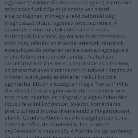
ugyanaz"]örökbecsű latin mondás igaza). Hermanis
színpadán funkciója és jelentése van a testi
elrajzoltságnak: mintegy a lelki deformáltság
meghosszabbítása, egyenes következménye. A
szavak és a mozdulatok ebből a nem reális
testiségből fakadnak, így mi sem természetesebb,
mint hogy például az étkezdei edények, tányérok,
evőeszközök és poharak zenéje szervezi egységbe e
mohó-falánk-mindenevő bandát. Teátrálisan
összetartozik test és lélek: a stupiditás és a félelem,
az agresszivitás és a mindenen-mindenkin átgázolás
minden szépítgetés és átmenet nélkül fonódik
egymásba. Ebben a közegben még a "revizor" (Vilis
Daudzins) tűnik a legnormálisabb embernek; nem
tesz mást, mint be- és elfogadja a legkülönbözőbb
típusú felajánl(koz)ásokat. Jókedvű komédiázás,
precíz színészi munka (kiemelendő a Polgármestert
alakító Gundars Abolins és a feleségét játszó Guna
Zarina kettőse, de mindenki külön-külön és
együttesként is nagyon jó). A francia-belga közönség
sokallta az előadás hosszát: a majd négy óra, a