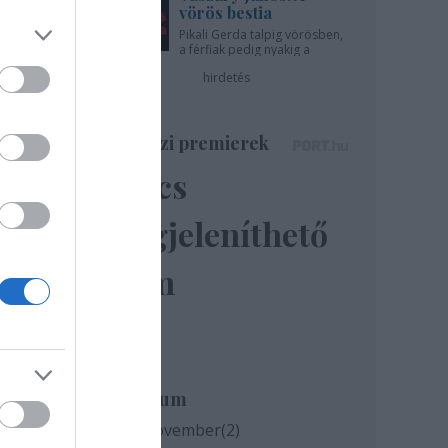
vörös bestia
Pikali Gerda talpig vörösben,
a férfiak pedig nyakig a
pácban - az Újszínházban!
hirdetés
Színházi premierek
Nincs
megjeleníthető
elem
milyen
és az
Archívum
2020 november
(
2
)