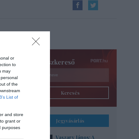
sonal or
Színészkereső
ection to
ou may
 personal
out of the
 downstream
Keresés
B’s List of
er and store
Jegyvásárlás
to grant or
ed purposes
Vaszary János: A