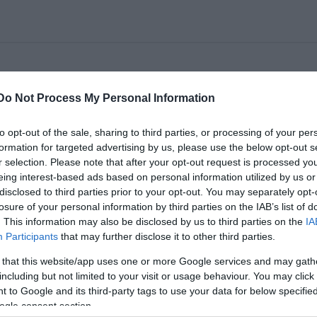
Kamara) október 7-én betegség miatt elmarad az
Do Not Process My Personal Information
to opt-out of the sale, sharing to third parties, or processing of your per
gypénztárában és közönségszervezésén október 30-ig
formation for targeted advertising by us, please use the below opt-out s
r selection. Please note that after your opt-out request is processed y
eing interest-based ads based on personal information utilized by us or
disclosed to third parties prior to your opt-out. You may separately opt-
losure of your personal information by third parties on the IAB’s list of
. This information may also be disclosed by us to third parties on the
IA
Participants
that may further disclose it to other third parties.
 that this website/app uses one or more Google services and may gath
including but not limited to your visit or usage behaviour. You may click 
 to Google and its third-party tags to use your data for below specifi
ogle consent section.