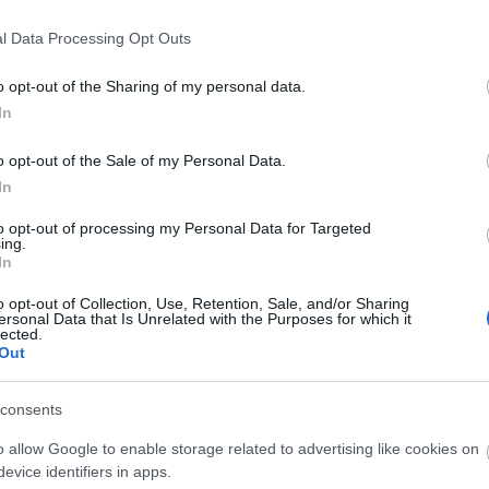
l Data Processing Opt Outs
o opt-out of the Sharing of my personal data.
In
o opt-out of the Sale of my Personal Data.
In
ág 50 –
Gasztronómiai utazás
to opt-out of processing my Personal Data for Targeted
találkozó és
Karinthy koponyája körül
ing.
In
i előadás
o opt-out of Collection, Use, Retention, Sale, and/or Sharing
ersonal Data that Is Unrelated with the Purposes for which it
lected.
Out
lói tartalomnak minősülnek, értük a
szolgáltatás technikai
üzemeltetője sem
consents
n forduljon a blog szerkesztőjéhez. Részletek a
Felhasználási feltételekben
o allow Google to enable storage related to advertising like cookies on
evice identifiers in apps.