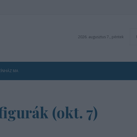
2026. augusztus 7., péntek
ZÍNHÁZ MA
igurák (okt. 7)