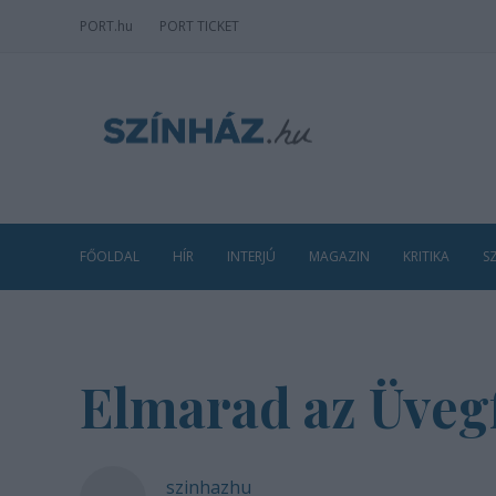
PORT
.hu
PORT TICKET
FŐOLDAL
HÍR
INTERJÚ
MAGAZIN
KRITIKA
S
Elmarad az Üvegf
szinhazhu