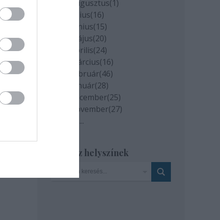
2020 augusztus
(
1
)
2020 július
(
16
)
2020 június
(
15
)
2020 május
(
20
)
2020 április
(
24
)
2020 március
(
16
)
2020 február
(
46
)
2020 január
(
28
)
2019 december
(
25
)
2019 november
(
27
)
Tovább
...
Szinház helyszínek