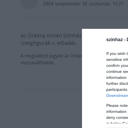
2004. szeptember 30. csütörtök, 15:21
Az Örkény István Színházban (volt Madách 
szinhaz -
Üvegfigurák c. elõadás.
If you wish 
A megváltott jegyek az Örkény István Színház je
sensitive in
visszaválthatók.
confirm you
continue se
information 
further disc
participants
Downstream 
Please note
information 
deny consent
in below Go