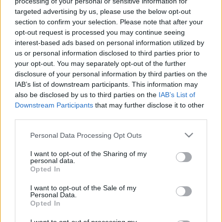
processing of your personal or sensitive information for
Őze Lajos-díj - Györgyi Anna színművésznő
targeted advertising by us, please use the below opt-out
(Átadta: Gedeon József, igazgató - Gyulai Várszínház)
section to confirm your selection. Please note that after your
opt-out request is processed you may continue seeing
Sík Ferenc-nívódíj - Molnár János operaénekes
interest-based ads based on personal information utilized by
(Átadta: Varga Zoltán, Békés megye elnöke)
us or personal information disclosed to third parties prior to
your opt-out. You may separately opt-out of the further
Havasi István-díj - Szűcs Nelli színművésznő
disclosure of your personal information by third parties on the
(Átadta: Dr. Perjési Klára, polgármester asszony)
IAB’s list of downstream participants. This information may
also be disclosed by us to third parties on the
IAB’s List of
Downstream Participants
that may further disclose it to other
third parties.
Please note that this website/app uses one or more Google
a képen Györgyi Anna látható, a Szentivánéji álom
Personal Data Processing Opt Outs
services and may gather and store information including but
című előadásban
not limited to your visit or usage behaviour. You may click to
I want to opt-out of the Sharing of my
personal data.
grant or deny consent to Google and its third-party tags to
Opted In
use your data for below specified purposes in below Google
consent section.
I want to opt-out of the Sale of my
Personal Data.
Opted In