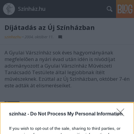
Színház.hu
Díjátadás az Új Színházban
szinhazhu
•
2004. október 11.
A Gyulai Várszínház sok éves hagyományának
megfelelõen a nyári évad után idén is nívódíjat
adományozott a Gyulai Várszínház Mûvészeti
Tanácsadó Testülete által legjobbnak ítélt
mûvészeknek. Ezúttal az Új Színházban, október 7-én
este adták át elismeréseiket.
szinhaz -
Do Not Process My Personal Information
Díjazottak:
If you wish to opt-out of the sale, sharing to third parties, or