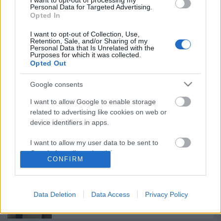
I want to opt-out of processing my
Ajánlott bejegyzések:
Personal Data for Targeted Advertising.
Opted In
I want to opt-out of Collection, Use,
Meghalt Böröndi Tamás
Retention, Sale, and/or Sharing of my
Personal Data that Is Unrelated with the
Purposes for which it was collected.
Opted Out
Google consents
Akárki a Dóm téren
I want to allow Google to enable storage
related to advertising like cookies on web or
device identifiers in apps.
„Csonka évadot zárni nem felemelő
I want to allow my user data to be sent to
érzés"
Google for online advertising purposes.
CONFIRM
I want to allow Google to send me
personalized advertising.
Gasztronómiai utazás Karinthy
Data Deletion
Data Access
Privacy Policy
koponyája körül
I want to allow Google to enable storage
related to analytics like cookies on web or