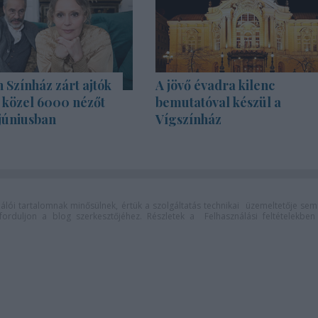
Színház zárt ajtók
A jövő évadra kilenc
s közel 6000 nézőt
bemutatóval készül a
júniusban
Vígszínház
lói tartalomnak minősülnek, értük a
szolgáltatás technikai
üzemeltetője sem
n forduljon a blog szerkesztőjéhez. Részletek a
Felhasználási feltételekben