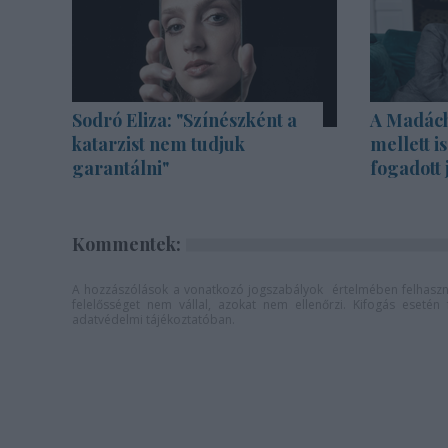
Sodró Eliza: "Színészként a
A Madách 
katarzist nem tudjuk
mellett i
garantálni"
fogadott 
Kommentek:
A hozzászólások a
vonatkozó jogszabályok
értelmében felhaszná
felelősséget nem vállal, azokat nem ellenőrzi. Kifogás eseté
adatvédelmi tájékoztatóban
.