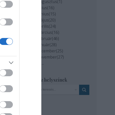
2020 augusztus
(
1
)
2020 július
(
16
)
2020 június
(
15
)
t
2020 május
(
20
)
imir
2020 április
(
24
)
2020 március
(
16
)
2020 február
(
46
)
2020 január
(
28
)
2019 december
(
25
)
2019 november
(
27
)
Tovább
...
Szinház helyszínek
. 31.