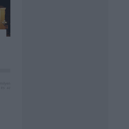
milyen
és az