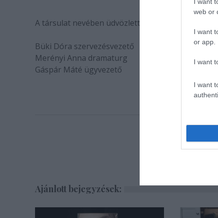
I want t
web or d
A társulat nevében üdvözlettel:
I want t
or app.
Büki Dóra szervezésvezető
Merényi Anna dramaturg
I want t
Gáspár Máté ügyvezető
I want t
authenti
Ajánlott bejegyzések: