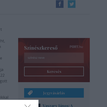
rt
ht,
n
Színészkereső
te
ja
Keresés
 22
gott
Jegyvásárlás
ékkal
ar
Vaszary János: A