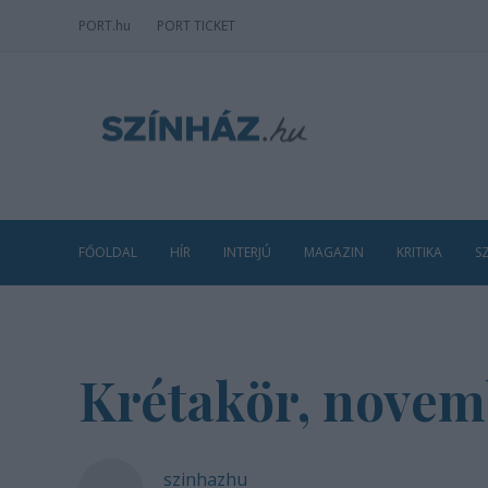
PORT
.hu
PORT TICKET
FŐOLDAL
HÍR
INTERJÚ
MAGAZIN
KRITIKA
S
Krétakör, novem
szinhazhu