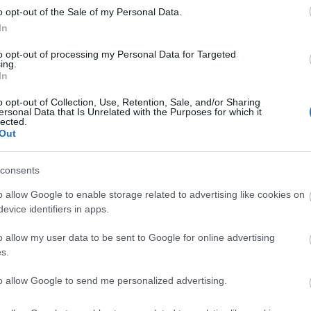
o opt-out of the Sale of my Personal Data.
In
lf Twiehaus, berlini rendező, aki két éve A hideg gyermeke
to opt-out of processing my Personal Data for Targeted
 magyar származású osztrák klasszikus Ödön von Horváth Kas
ing.
atunkkal a Vidám Színpad nagytermében. A témájában,
In
b Molnár Ferenc Liliomára emlékeztető darab címszerepeit
o opt-out of Collection, Use, Retention, Sale, and/or Sharing
gényeiket már most leadhatják a jegy@kretakor.hu-n!
ersonal Data that Is Unrelated with the Purposes for which it
lected.
Out
consents
o allow Google to enable storage related to advertising like cookies on
evice identifiers in apps.
nyi Művészeti Akadémia színházi konferenciáján elhangzott
o allow my user data to be sent to Google for online advertising
rjedelmében olvasható a Kritika novemberi számában.
s.
i épület mögé költözött. Új címünk: 1062 Budapest, Bajza u
to allow Google to send me personalized advertising.