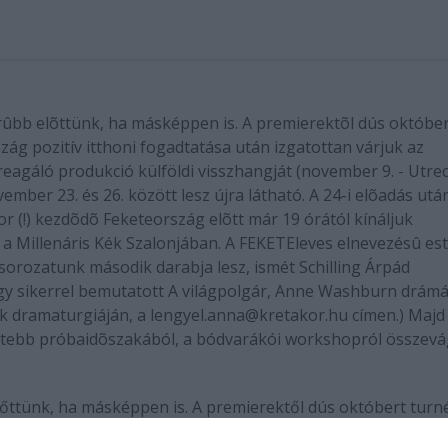
ûbb elõttünk, ha másképpen is. A premierektõl dús októbe
zág pozitív itthoni fogadtatása után izgatottan várjuk az
agáló produkció külföldi visszhangját (november 9. - Utrec
vember 23. és 26. között lesz újra látható. A 24-i elõadás utá
r (!) kezdõdõ Feketeország elõtt már 19 órától kínáljuk
a Millenáris Kék Szalonjában. A FEKETEleves elnevezésû es
 sorozatunk második darabja lesz, ismét Schilling Árpád
agy sikerrel bemutatott A világpolgár, Anne Washburn drámá
 dramaturgiáján, a lengyel.anna@kretakor.hu címen.) Majd
tettebb próbaidõszakából, a bódvarákói workshopról összevá
őttünk, ha másképpen is. A premierektől dús októbert turn
oni fogadtatása után izgatottan várjuk az elsősorban a magy