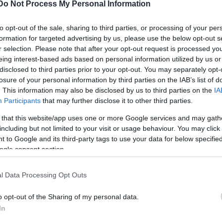
sszhangját (november 9. - Utrecht, 11. - Rotterdam). Zenés,
Do Not Process My Personal Information
 lesz újra látható. A 24-i előadás után közönségtalálkozót
teország előtt már 19 órától kínáljuk ingyenes programjainka
to opt-out of the sale, sharing to third parties, or processing of your per
n. A FEKETEleves elnevezésű este első része Színház És
formation for targeted advertising by us, please use the below opt-out s
r selection. Please note that after your opt-out request is processed y
rabja lesz, ismét Schilling Árpád rendezésében. (Az októbe
eing interest-based ads based on personal information utilized by us or
ágpolgár, Anne Washburn drámája elektronikus formában
disclosed to third parties prior to your opt-out. You may separately opt-
yel.anna@kretakor.hu címen.) Majd 22 órától a Feketeorsz
losure of your personal information by third parties on the IAB’s list of
ól, a bódvarákói workshopról összevágott video-anyagot mu
. This information may also be disclosed by us to third parties on the
IA
Participants
that may further disclose it to other third parties.
 that this website/app uses one or more Google services and may gath
including but not limited to your visit or usage behaviour. You may click 
 to Google and its third-party tags to use your data for below specifi
en lesz műsoron a Mundruczó Kornél rendezésében frissen
ogle consent section.
decemberben és januárban lesz újra látható a János Kórház
zönségszervezésünknél lehet jegyet rendelni), de addig is
l Data Processing Opt Outs
ltő-drámaírójának frissen megjelent kötetét a jobb
smét Nyitra, Belfast, Utrecht, Arnhem, Rotterdam és
o opt-out of the Sharing of my personal data.
In