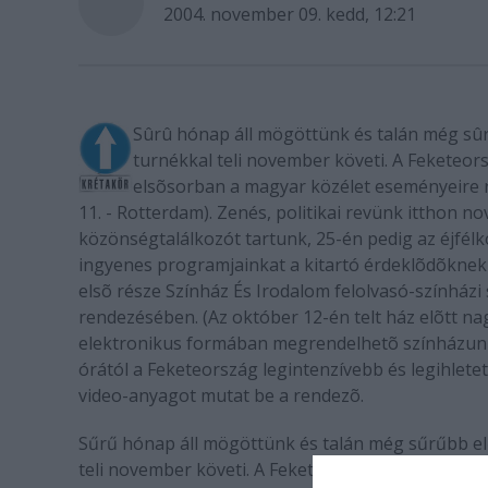
2004. november 09. kedd, 12:21
Sûrû hónap áll mögöttünk és talán még sûr
turnékkal teli november követi. A Feketeors
elsõsorban a magyar közélet eseményeire re
11. - Rotterdam). Zenés, politikai revünk itthon no
közönségtalálkozót tartunk, 25-én pedig az éjfélko
ingyenes programjainkat a kitartó érdeklõdõknek 
elsõ része Színház És Irodalom felolvasó-színházi
rendezésében. (Az október 12-én telt ház elõtt n
elektronikus formában megrendelhetõ színházunk
órától a Feketeország legintenzívebb és legihle
video-anyagot mutat be a rendezõ.
Sűrű hónap áll mögöttünk és talán még sűrűbb el
teli november követi. A Feketeország pozitív itth