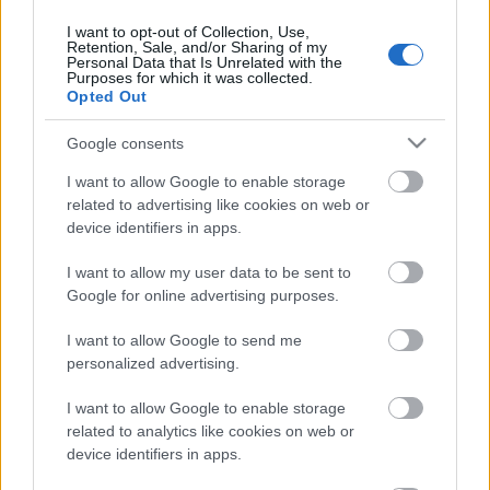
Anya: Loósz Krisztina, Lány: Misáczi Mónika
I want to opt-out of Collection, Use,
Zene: keleti folklór-montázs
Retention, Sale, and/or Sharing of my
Díszlet-jelmez: Berzsenyi Krisztina
Personal Data that Is Unrelated with the
Purposes for which it was collected.
Opted Out
2. Jäddische Mame (Zsidó Anya)
Google consents
Szereplők: Markó Iván, Loósz Krisztina, Issovits
I want to allow Google to enable storage
István, Nyári Gábor, Recskó Árpád, Házi Tamás,
related to advertising like cookies on web or
Csöppüs Márton, Kiss Krisztián, Gerencsér Anna,
device identifiers in apps.
Szlizs Tamara, Csernyi Mariann
Zene: világzenei-montázs
I want to allow my user data to be sent to
Díszlet: Kentaur Jelmez: Barta Andrea
Google for online advertising purposes.
3. Siratófalak
I want to allow Google to send me
- táncmeditáció -
personalized advertising.
Szereplők:
I want to allow Google to enable storage
Férfi: Nyári Gábor
related to analytics like cookies on web or
Nők: Bocsi Eszter, Csernyi Mariann, Gerencsér Anna,
device identifiers in apps.
Gosztom Petra, Kocsis Andrea, Loósz Krisztina,