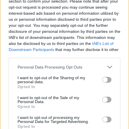
section to confirm your selection. Please note that after your
koreográfus érzelmi-, gondolati-, alkotói világában.
opt-out request is processed you may continue seeing
Az előadás színpadi megvalósításának
interest-based ads based on personal information utilized by
különlegessége, hogy Szabó Gábor operatőr-
us or personal information disclosed to third parties prior to
rendező nagyszerű munkájának eredményeként
your opt-out. You may separately opt-out of the further
Jeruzsálem városának megidézése, valamint a
disclosure of your personal information by third parties on the
táncművészek valós testi jelenléte különleges
IAB’s list of downstream participants. This information may
atmoszférát teremt a Nemzeti Táncszínház
also be disclosed by us to third parties on the
IAB’s List of
színpadán. Az est zenei nyelvezete a zsidó, arab és
Downstream Participants
that may further disclose it to other
világzene forrásaiból építkezik, hogy minden nemzet
third parties.
számára érzékelhetővé, érthetővé tegye az
emberiség talán legnagyobb tragédiájának
Please note that this website/app uses one or more Google
Personal Data Processing Opt Outs
történetét.
services and may gather and store information including but
not limited to your visit or usage behaviour. You may click to
I want to opt-out of the Sharing of my
personal data.
grant or deny consent to Google and its third-party tags to
Opted In
use your data for below specified purposes in below Google
consent section.
I want to opt-out of the Sale of my
Personal Data.
Opted In
1. Káin és Ábel
I want to opt-out of processing my
- táncdráma -
Personal Data for Targeted Advertising.
Szereplők: Káin: Issovits István, Ábel: Nyári Gábor,
Opted In