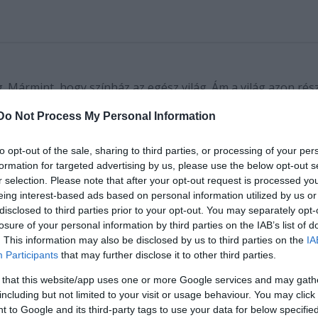
g. Mármint, hogy színház az egész világ. Ám a világ azon rés
 Nagyon is igaz ez, ha egy közéleti gócpont, egy kávéház fo
Do Not Process My Personal Information
 a kávéház és a korai mozi között volt csupán. És bár számt
to opt-out of the sale, sharing to third parties, or processing of your per
formation for targeted advertising by us, please use the below opt-out s
 bírjon, mégis ritka a társulatok fellépése, hiszen a kávéh
r selection. Please note that after your opt-out request is processed y
el kapcsolódik. Üdítő példa és kivétel a budapesti Godot
eing interest-based ads based on personal information utilized by us or
disclosed to third parties prior to your opt-out. You may separately opt-
losure of your personal information by third parties on the IAB’s list of
. This information may also be disclosed by us to third parties on the
IA
Participants
that may further disclose it to other third parties.
 that this website/app uses one or more Google services and may gath
including but not limited to your visit or usage behaviour. You may click 
 to Google and its third-party tags to use your data for below specifi
ó terem és színház egyben. A Godot Kávéház a Godot Galériá