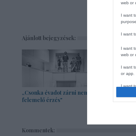
web or d
I want t
purpose
I want 
Ajánlott bejegyzések:
I want t
web or d
I want t
or app.
I want t
„Csonka évadot zárni nem
A Madách 
felemelő érzés"
mellett i
I want t
fogadott 
authenti
Kommentek: