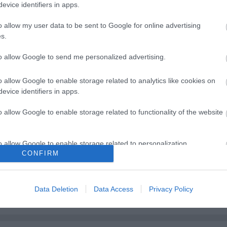
evice identifiers in apps.
o allow my user data to be sent to Google for online advertising
s.
to allow Google to send me personalized advertising.
o allow Google to enable storage related to analytics like cookies on
evice identifiers in apps.
o allow Google to enable storage related to functionality of the website
o allow Google to enable storage related to personalization.
Színház zárt ajtók
A jövő évadra kilenc
CONFIRM
s közel 6000 nézőt
bemutatóval készül a
o allow Google to enable storage related to security, including
júniusban
Vígszínház
cation functionality and fraud prevention, and other user protection.
Data Deletion
Data Access
Privacy Policy