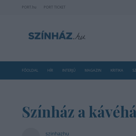
PORT
.hu
PORT TICKET
FŐOLDAL
HÍR
INTERJÚ
MAGAZIN
KRITIKA
S
Színház a kávéh
szinhazhu