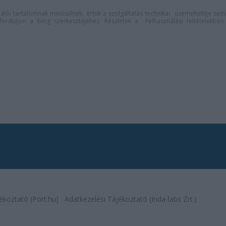
lói tartalomnak minősülnek, értük a
szolgáltatás technikai
üzemeltetője sem
n forduljon a blog szerkesztőjéhez. Részletek a
Felhasználási feltételekben
ékoztató (Port.hu)
Adatkezelési Tájékoztató (Inda-labs Zrt.)