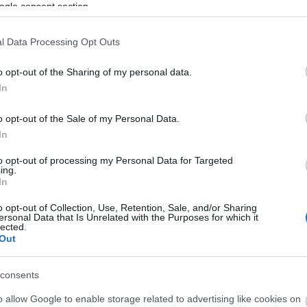
ogle consent section.
endszeresen biztosít teret az előadóművészetnek. A Spinoz
Godot a stand up comedy műfaját kívánta, kívánja
l Data Processing Opt Outs
o opt-out of the Sharing of my personal data.
ég szerint nagyban meghatározza, hogy van-e külön terem 
In
em üt el egy pohár bor vagy sör, egy dráma átélését nem s
tben bizonyos, a Spinoza is, a Godot is már kicsit több mint
o opt-out of the Sale of my Personal Data.
eötlik, hiszen a hely egyben holland kulturális intézet is.
In
a színházi funkciókat. Több mint kávéház, de nem mondanám
to opt-out of processing my Personal Data for Targeted
ing.
In
o opt-out of Collection, Use, Retention, Sale, and/or Sharing
ersonal Data that Is Unrelated with the Purposes for which it
lected.
Out
consents
o allow Google to enable storage related to advertising like cookies on