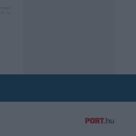
milyen
és az