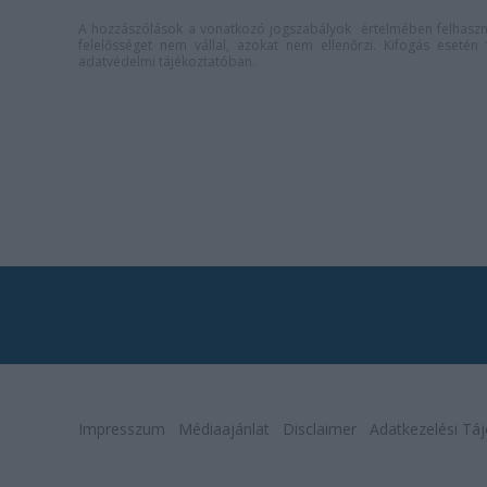
A hozzászólások a
vonatkozó jogszabályok
értelmében felhaszná
felelősséget nem vállal, azokat nem ellenőrzi. Kifogás eseté
adatvédelmi tájékoztatóban
.
Impresszum
Médiaajánlat
Disclaimer
Adatkezelési Táj