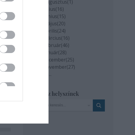
2020 augusztus
(
1
)
2020 július
(
16
)
2020 június
(
15
)
2020 május
(
20
)
2020 április
(
24
)
2020 március
(
16
)
2020 február
(
46
)
2020 január
(
28
)
2019 december
(
25
)
2019 november
(
27
)
Tovább
...
Szinház helyszínek