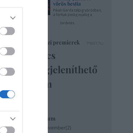
vörös bestia
a-ház
Pikali Gerda talpig vörösben,
a férfiak pedig nyakig a
pácban - az Újszínházban!
hirdetés
az
egíti
Színházi premierek
Nincs
,
megjeleníthető
elem
Archívum
2020 november
(
2
)