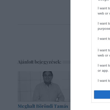
I want t
web or d
I want t
purpose
I want 
I want t
web or d
Ajánlott bejegyzések:
I want t
or app.
I want t
I want t
authenti
Meghalt Böröndi Tamás
Pénteken