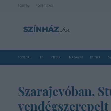
PORT
.hu
PORT TICKET
FŐOLDAL
HÍR
INTERJÚ
MAGAZIN
KRITIKA
S
Szarajevóban, St
vendégszerepelt