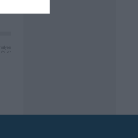
milyen
és az