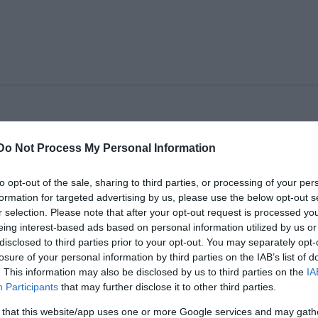
ndégszerepelt a budapesti Katona József Színház. Október
sehov Ivanovjával (rendezõ: Ascher Tamás) a társulat elnyer
Do Not Process My Personal Information
t is. November elején a magyar nézõk körében is rendkívül
dás a stuttgarti Theater Tri-Bühne színpadán volt látható.
to opt-out of the sale, sharing to third parties, or processing of your per
ázi Unió Portóban megrendezett XIII. Fesztiválján Moliere
formation for targeted advertising by us, please use the below opt-out s
r selection. Please note that after your opt-out request is processed y
ajos közönségsikert a Petõfi Sándor utcai társulat.
eing interest-based ads based on personal information utilized by us or
disclosed to third parties prior to your opt-out. You may separately opt-
erepelt a budapesti Katona József Színház. Október végén
losure of your personal information by third parties on the IAB’s list of
al (rendező: Ascher Tamás) a társulat elnyerte a legjobb
. This information may also be disclosed by us to third parties on the
IA
Participants
that may further disclose it to other third parties.
 that this website/app uses one or more Google services and may gath