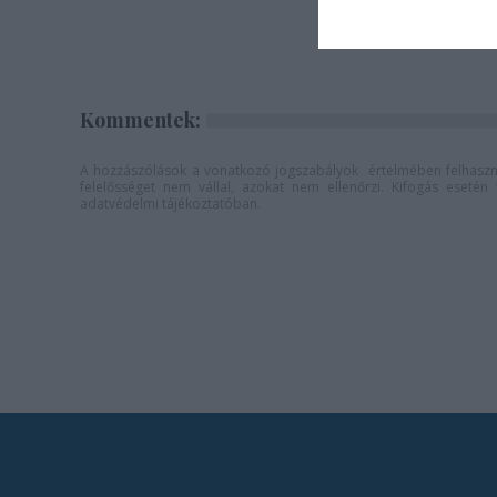
vetítés a
Színházb
Kommentek:
A hozzászólások a
vonatkozó jogszabályok
értelmében felhaszná
felelősséget nem vállal, azokat nem ellenőrzi. Kifogás eseté
adatvédelmi tájékoztatóban
.