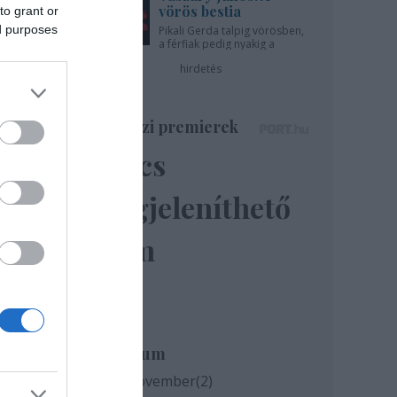
vörös bestia
to grant or
ed purposes
Pikali Gerda talpig vörösben,
a férfiak pedig nyakig a
pácban - az Újszínházban!
hirdetés
 a
Színházi premierek
Nincs
megjeleníthető
elem
Archívum
2020 november
(
2
)