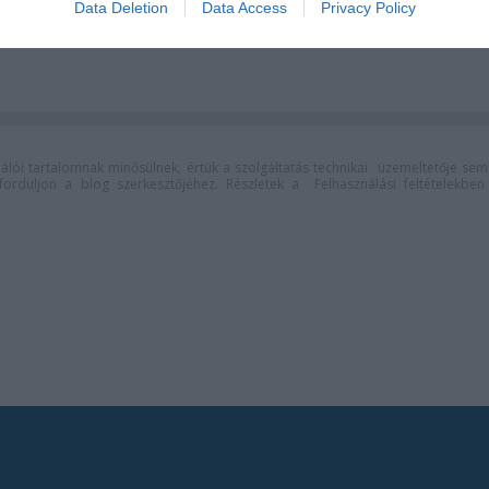
 Vörösmarty
Nyári Színház
Data Deletion
Data Access
Privacy Policy
an
lói tartalomnak minősülnek, értük a
szolgáltatás technikai
üzemeltetője sem
n forduljon a blog szerkesztőjéhez. Részletek a
Felhasználási feltételekben