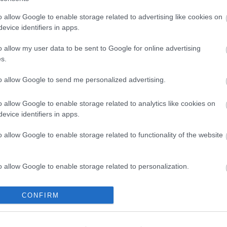
o allow Google to enable storage related to advertising like cookies on
evice identifiers in apps.
o allow my user data to be sent to Google for online advertising
s.
to allow Google to send me personalized advertising.
o allow Google to enable storage related to analytics like cookies on
evice identifiers in apps.
o allow Google to enable storage related to functionality of the website
o allow Google to enable storage related to personalization.
o allow Google to enable storage related to security, including
CONFIRM
cation functionality and fraud prevention, and other user protection.
 ismét online
Július 5-én indul a Zsámbék