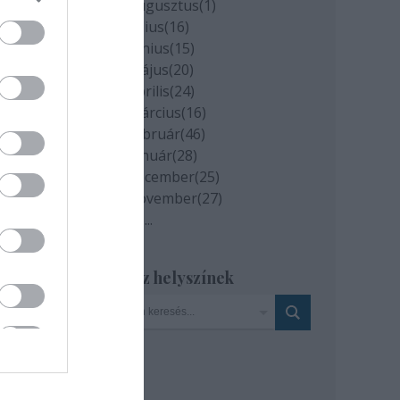
2020 augusztus
(
1
)
2020 július
(
16
)
2020 június
(
15
)
2020 május
(
20
)
2020 április
(
24
)
2020 március
(
16
)
2020 február
(
46
)
2020 január
(
28
)
2019 december
(
25
)
2019 november
(
27
)
Tovább
...
Szinház helyszínek
i