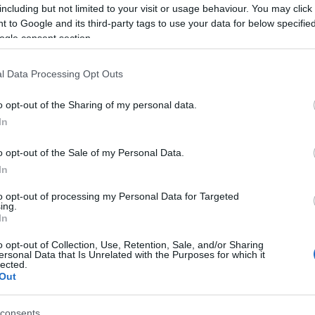
including but not limited to your visit or usage behaviour. You may click 
 to Google and its third-party tags to use your data for below specifi
ogle consent section.
ívül népszerű Top Dogs (rendező: Bagossy László) előadás
l Data Processing Opt Outs
tó.
o opt-out of the Sharing of my personal data.
In
o opt-out of the Sale of my Personal Data.
In
ázi Unió Portóban megrendezett XIII. Fesztiválján Moliere
to opt-out of processing my Personal Data for Targeted
ajos közönségsikert a Petőfi Sándor utcai társulat.
ing.
In
o opt-out of Collection, Use, Retention, Sale, and/or Sharing
ersonal Data that Is Unrelated with the Purposes for which it
lected.
Out
consents