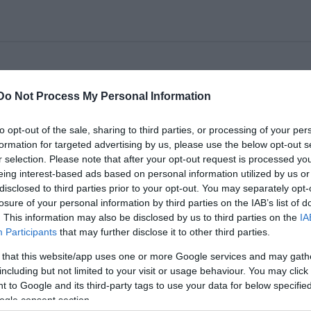
 December 13-án 7fõn 7kor Kováts Kriszta klubján
Do Not Process My Personal Information
 koncert, Háy János bukott rock-zenészként beszáll a
Szeretettel várják a régi és az új törzsvendégeket.
to opt-out of the sale, sharing to third parties, or processing of your per
tt) és a koncert elõtt válthatók.
formation for targeted advertising by us, please use the below opt-out s
r selection. Please note that after your opt-out request is processed y
eing interest-based ads based on personal information utilized by us or
disclosed to third parties prior to your opt-out. You may separately opt-
losure of your personal information by third parties on the IAB’s list of
. This information may also be disclosed by us to third parties on the
IA
n született Vámosmikolán. Régésznek készült, de első ásatása 
Participants
that may further disclose it to other third parties.
dványait. Ír verset, regényt, novellát, amatőr képzőművész 
jra a régi hangszer is.
 that this website/app uses one or more Google services and may gath
including but not limited to your visit or usage behaviour. You may click 
 to Google and its third-party tags to use your data for below specifi
az Istenek és a Kotródom el versei után A Gézagyerek című
ogle consent section.
ónia, költészet és keserűség együtt van jelen későbbi