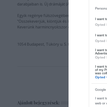
darabjaiban is. Új drámáját (A Senák) a Nemzeti S
Persona
Egyik regénye fülszövegében ekként vall az írásról
I want t
"Összekeverjük, kiöntjük és készen van az első fej
Opted 
Keverünk harmincnyolcszor és készen van mind a 
I want t
Opted 
1054 Budapest, Tüköry u. 5. tel: 332-5967, 332-5
I want 
Advertis
Opted 
I want t
of my P
was col
Opted 
Google 
I want t
Ajánlott bejegyzések:
web or d