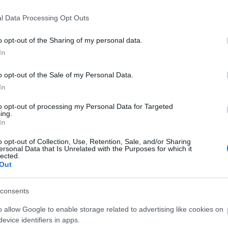
zínház tűzte műsorára.
l Data Processing Opt Outs
:
o opt-out of the Sharing of my personal data.
ezet. Aztán megint kavarunk rajta, és készen a második feje
In
harmincnyolc fejezet. Nem nagy dolog."
o opt-out of the Sale of my Personal Data.
In
997 további info és szórólap: www.szinhaz.hu/kovatsmuhely
to opt-out of processing my Personal Data for Targeted
ing.
In
o opt-out of Collection, Use, Retention, Sale, and/or Sharing
ersonal Data that Is Unrelated with the Purposes for which it
lected.
Out
consents
o allow Google to enable storage related to advertising like cookies on
evice identifiers in apps.