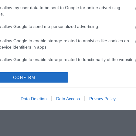
o allow my user data to be sent to Google for online advertising
s.
to allow Google to send me personalized advertising.
o allow Google to enable storage related to analytics like cookies on
evice identifiers in apps.
 Dóm téren
„Csonka évadot zárni nem
felemelő érzés"
o allow Google to enable storage related to functionality of the website
CONFIRM
o allow Google to enable storage related to personalization.
o allow Google to enable storage related to security, including
lói tartalomnak minősülnek, értük a
szolgáltatás technikai
üzemeltetője sem
n forduljon a blog szerkesztőjéhez. Részletek a
Felhasználási feltételekben
Data Deletion
Data Access
Privacy Policy
cation functionality and fraud prevention, and other user protection.