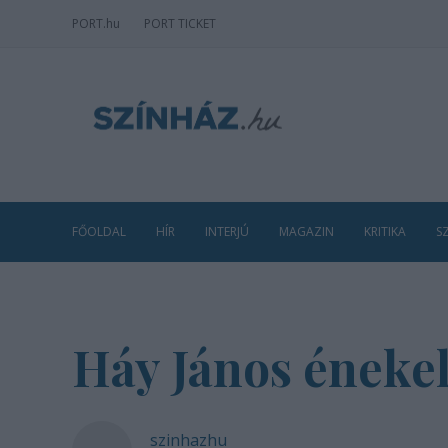
PORT
.hu
PORT TICKET
FŐOLDAL
HÍR
INTERJÚ
MAGAZIN
KRITIKA
S
Háy János éneke
szinhazhu