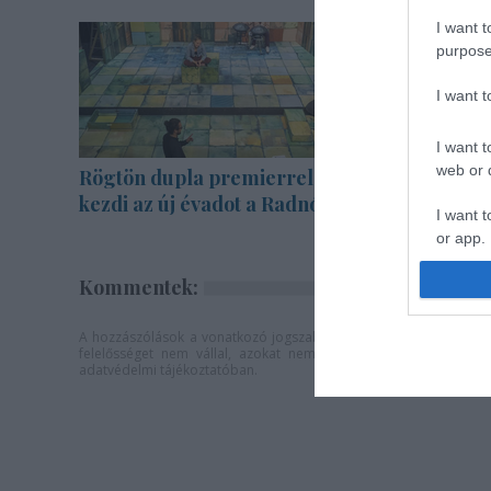
I want t
purpose
I want 
I want t
web or d
Rögtön dupla premierrel
Akárki a
kezdi az új évadot a Radnóti
I want t
or app.
I want t
Kommentek:
I want t
A hozzászólások a
vonatkozó jogszabályok
értelmében felhaszná
felelősséget nem vállal, azokat nem ellenőrzi. Kifogás eseté
authenti
adatvédelmi tájékoztatóban
.