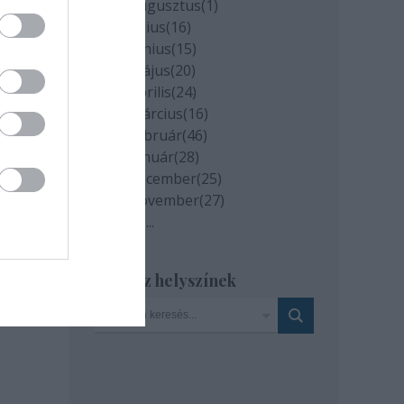
2020 augusztus
(
1
)
2020 július
(
16
)
2020 június
(
15
)
2020 május
(
20
)
2020 április
(
24
)
2020 március
(
16
)
2020 február
(
46
)
2020 január
(
28
)
2019 december
(
25
)
2019 november
(
27
)
Tovább
...
milyen
Szinház helyszínek
és az