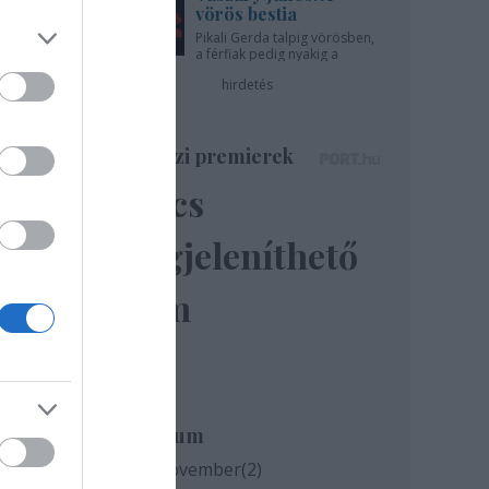
vörös bestia
Pikali Gerda talpig vörösben,
a férfiak pedig nyakig a
pácban - az Újszínházban!
hirdetés
zet.
Színházi premierek
Nincs
megjeleníthető
elem
Archívum
2020 november
(
2
)