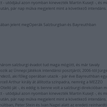
tt - utódjául azon nyomban kinevezték Martin Kusejt -, és m
t után, pár nap múlva megjelent mint a következõ intendáns.
mában jelent meg
Operák Salzburgban és Bayreuthban
 három salzburgi évadot tud maga mögött, és már tavaly
ozik az Ünnepi Játékok intendánsi posztjáról, 2006-tól Jürg
endező, aki főleg operában utazik - pár éve Bayreuthban egy
rcell Arthur király át állította színpadra, nemrég a MEZZO
Otelló ját -, és eddig is benne volt a salzburgi direkcióban m
tt - utódjául azon nyomban kinevezték Martin Kusejt -, és m
t után, pár nap múlva megjelent mint a következő intendáns.
ltban, Peter Stein és Ivan Nagel alatt az eredeti reinhardti