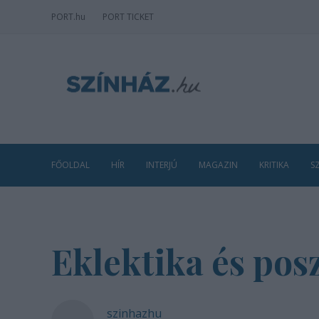
PORT
.hu
PORT TICKET
FŐOLDAL
HÍR
INTERJÚ
MAGAZIN
KRITIKA
S
Eklektika és po
szinhazhu