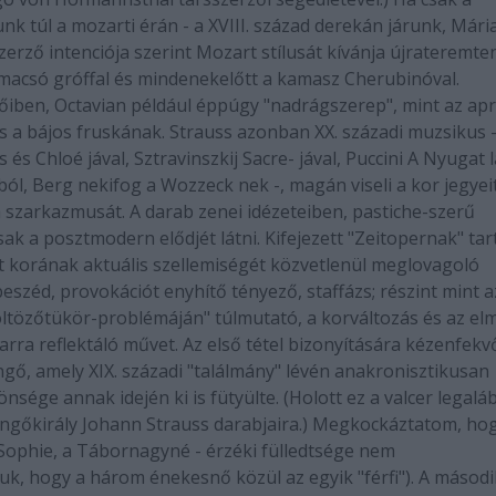
k túl a mozarti érán - a XVIII. század derekán járunk, Mári
erző intenciója szerint Mozart stílusát kívánja újrateremten
a macsó gróffal és mindenekelőtt a kamasz Cherubinóval.
ben, Octavian például éppúgy "nadrágszerep", mint az apr
 a bájos fruskának. Strauss azonban XX. századi muzsikus -
és Chloé jával, Sztravinszkij Sacre- jával, Puccini A Nyugat 
sból, Berg nekifog a Wozzeck nek -, magán viseli a kor jegyeit
ém szarkazmusát. A darab zenei idézeteiben, pastiche-szerű
k a posztmodern elődjét látni. Kifejezett "Zeitopernak" tar
nt korának aktuális szellemiségét közvetlenül meglovagoló
eszéd, provokációt enyhítő tényező, staffázs; részint mint a
ltözőtükör-problémáján" túlmutató, a korváltozás és az el
 arra reflektáló művet. Az első tétel bizonyítására kézenfek
ngő, amely XIX. századi "találmány" lévén anakronisztikusan
nsége annak idején ki is fütyülte. (Holott ez a valcer legalá
ringőkirály Johann Strauss darabjaira.) Megkockáztatom, ho
Sophie, a Tábornagyné - érzéki fülledtsége nem
juk, hogy a három énekesnő közül az egyik "férfi"). A másodi