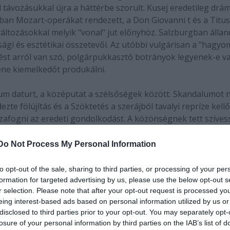
 távozásukkal újra a háttérbe szorult. Kusej eredetileg drám
rgban Mozart-operákat rendezett, a Don Giovanni t és a Titus
változásokkal melyik "vonal" jut előnyhöz. Salzburgban állan
sági és esztétikai összetevői. Az utóbbi vulgárisan a "hagy
érdést arról van szó, polgárpukkasztó botrányok legyenek-e v
ene kiemelkedőt produkálni.
tium daturt, a középutat a szélsőségek között. Skandalumot
zte fölújítás és a Szöktetés a szerájból tavalyi repríze kell
szafogni az eredeti gondolkodást. A közönségnek tett szíve
elyezték; a darab utoljára a világháború előtt jelent meg ott
lyes kockáztatni. Pedig épp itt kellett volna, mivel maga a 
Do Not Process My Personal Information
a szélesvásznú színpadon. Mindaz, ami Mozartnál
ma, közelről megfigyelt erkölcsi dilemma, elvesztette fókuszá
to opt-out of the sale, sharing to third parties, or processing of your per
lva ornamentikával és ötletekkel. Már a nyitány alatt
formation for targeted advertising by us, please use the below opt-out s
r selection. Please note that after your opt-out request is processed y
karmester, pulpitusra hág, szembefordul velünk, rágyújt, kif
eing interest-based ads based on personal information utilized by us or
 a főszereplők, páros tollaslabdajátékkal múlatják az időt, m
disclosed to third parties prior to your opt-out. You may separately opt-
vívótréner - ki más lenne? - Don Alfonso, törülközővel a nyak
losure of your personal information by third parties on the IAB’s list of
t - mi tagadás - hangja kissé megkopott. De ez csak később