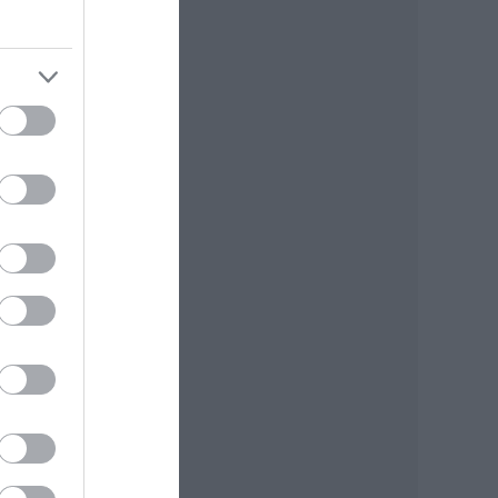
gben.
rul
yesmi
onte
én
t,
e
ely,
z.
te
teret
lis