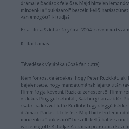
drámai elõadások felelõse. Majd hirtelen lemondo
mindenki a "bukásáról" beszélt, kellõ hatásszüne
van emögött? Ki tudja?
Ez a cikk a Színház folyóirat 2004. novemberi szá
Koltai Tamás
Tévedések vígjátéka (Cosě fan tutte)
Nem fontos, de érdekes, hogy Peter Ruzickát, aki
bejelentette, hogy mandátumának lejárta után táv
Flimm fogja követni. Ruzicka zeneszerző, Flimm r
érdekes Ring gel debütált, Salzburgban az idén Pu
csatorna közvetítette Berlinből egy eléggé idétlen 
drámai előadások felelőse. Majd hirtelen lemondo
mindenki a "bukásáról" beszélt, kellő hatásszüne
van emögött? Ki tudja? A drámai program a közelmú