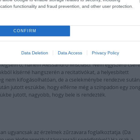
cation functionality and fraud prevention, and other user protection.
 jól megcsináltság nem vitatható el az előadástól, mégiscs
hetséges, az albán Saimir Pirgunak (Ferrando) külön élvezet
etes és könnyed, Nicola Ulivieri (Guglielmo) szőke parókába
CONFIRM
ának, anélkül, hogy ennek következménye lenne a karakterre
öltözött zárt csoport, kizárólag kalákában mutatkoznak,
vagy eltakarítják a szükséges vagy szükségtelen kellékeke
Data Deletion
Data Access
Privacy Policy
űsorfüzet szerint a continuót a karmester Philippe Jordan
nt mégsem ő, hanem Alessandro Misciasci. Nem egyszerű cseré
kból kísérné hangszerén a recitativókat, a helyesbített
leg nem kifogásolhatóan, de a cselekménybe rendezve sután)
tán jutott eszükbe, hogy elférne még a színpadon egy zon
ükbe jutott, nagyobb, hogy bele is rendezték.
an ugyancsak az érzelmek zűrzavara foglalkoztatja. (Da
go von Hofmannsthal társszerzői segédletével.) Ha csak a