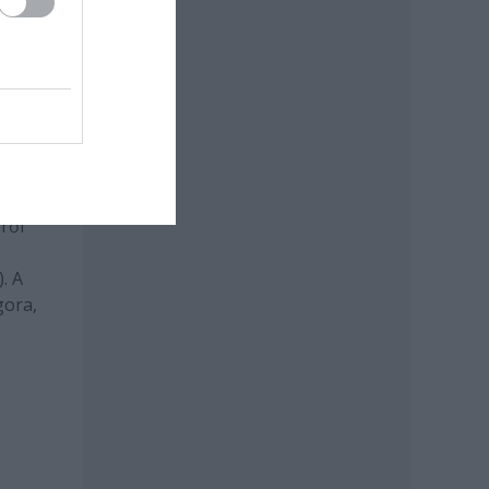
ak
 az
n
t. Az
ről
. A
gora,