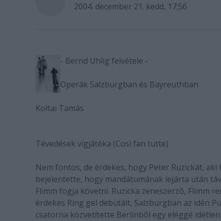
2004. december 21. kedd, 17:56
- Bernd Uhlig felvétele -
Operák Salzburgban és Bayreuthban
Koltai Tamás
Tévedések vígjátéka (Così fan tutte)
Nem fontos, de érdekes, hogy Peter Ruzickát, aki
bejelentette, hogy mandátumának lejárta után táv
Flimm fogja követni. Ruzicka zeneszerzõ, Flimm r
érdekes Ring gel debütált, Salzburgban az idén Pu
csatorna közvetítette Berlinbõl egy eléggé idétlen 