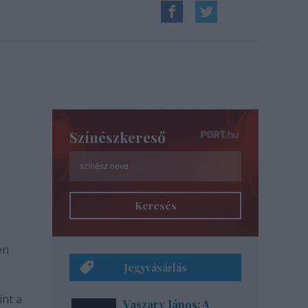
Színészkereső
Keresés
en
Jegyvásárlás
int a
Vaszary János: A