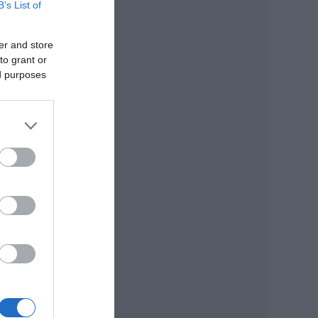
B’s List of
er and store
to grant or
ed purposes
ltse
a ál-
y
jéig.
yos