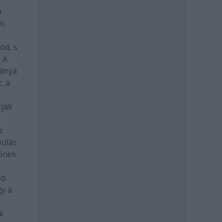
a
i.
ód, s
 A
lányá
, a
tják
z
múlás
vőnek
bb
gy a
k