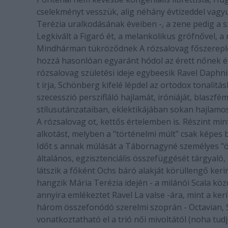
cselekményt vesszük, alig néhány évtizeddel vagyun
Terézia uralkodásának éveiben -, a zene pedig a sz
Legkivált a Figaró ét, a melankolikus grófnővel, 
Mindhárman tükröződnek A rózsalovag főszereplői
hozzá hasonlóan egyaránt hódol az érett nőnek és
rózsalovag születési ideje egybeesik Ravel Daphnis 
t írja, Schönberg kifelé lépdel az ortodox tonalitá
szecesszió perszifláló hajlamát, iróniáját, blaszf
stílusutánzataiban, eklektikájában sokan hajlamosa
A rózsalovag ot, kettős értelemben is. Részint mi
alkotást, melyben a "történelmi múlt" csak képes b
Időt s annak múlását a Tábornagyné személyes "ö
általános, egzisztenciális összefüggését tárgyaló,
látszik a főként Ochs báró alakját körüllengő keri
hangzik Mária Terézia idején - a milánói Scala közö
annyira emlékeztet Ravel La valse -ára, mint a ke
három összefonódó szerelmi szoprán - Octavian, 
vonatkoztatható el a trió női mivoltától (noha tud