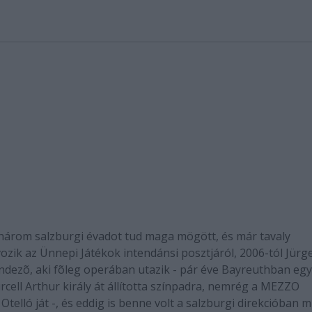
 három salzburgi évadot tud maga mögött, és már tavaly
ozik az Ünnepi Játékok intendánsi posztjáról, 2006-tól Jürg
endezõ, aki fõleg operában utazik - pár éve Bayreuthban egy
rcell Arthur király át állította színpadra, nemrég a MEZZO
Otelló ját -, és eddig is benne volt a salzburgi direkcióban m