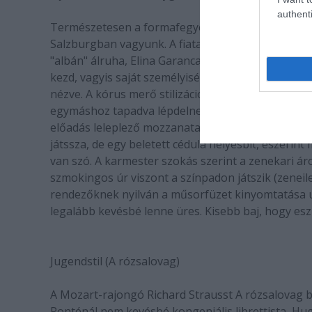
authenti
Természetesen a formafegyelem, az elegancia és a
Salzburgban vagyunk. A fiatal négyes csinos és te
"albán" álruha, Elina Garanca (Dorabella) termész
kezd, vagyis saját személyiségét használja álruh
nézve. A kórus merő stilizáció, előkelő estélyibe 
egymáshoz tapadva lépdelnek, útközben behozzák 
előadás leleplező mozzanata, hogy a nyomtatott m
játssza, de egy beletett cédula helyesbít, eszeri
van szó. A karmester szokás szerint a zenekari áro
szmokingos úr viszont a színpadon játszik (zenei
rendezőknek nyilván a műsorfüzet kinyomtatása u
legalább kevésbé lenne üres. Kisebb baj, hogy esz
Jugendstil (A rózsalovag)
A Mozart-rajongó Richard Strausst A rózsalovag b
Ponténál nem kevésbé kongeniális librettista, Hu