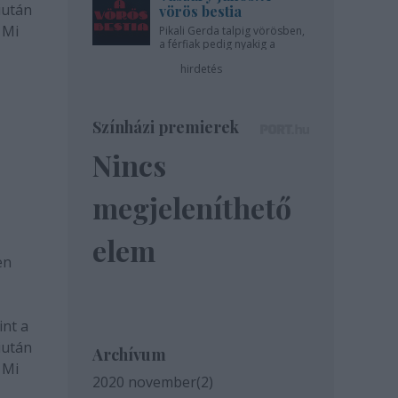
iután
vörös bestia
 Mi
Pikali Gerda talpig vörösben,
a férfiak pedig nyakig a
pácban - az Újszínházban!
hirdetés
Színházi premierek
Nincs
megjeleníthető
elem
en
int a
iután
Archívum
 Mi
2020 november
(
2
)