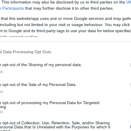
. This information may also be disclosed by us to third parties on the
IA
ezd.
Participants
that may further disclose it to other third parties.
 that this website/app uses one or more Google services and may gath
including but not limited to your visit or usage behaviour. You may click 
 to Google and its third-party tags to use your data for below specifi
ogle consent section.
uglielmo) és Thomas Allen (Don Alfonso) a Cosi fan
l Data Processing Opt Outs
o opt-out of the Sharing of my personal data.
n valamikor az NDK-ban kezdett - legfőbb gondja, hogy betö
In
ínpad jószerivel üres - a díszletet a férj tervezte -, kétoldalt
tük bal oldalon monumentális tollpihe, jobb oldalon hasonló
o opt-out of the Sale of my Personal Data.
an is megismétlődik, s mivel a második rész mintha strandon
In
zít, mikor a műesküvő hivatalos személye, a Despina játszott
to opt-out of processing my Personal Data for Targeted
szerű okiratot gurít elő, amilyet a commedia dell'artében
ing.
áttérkortina tetőzi be - sűrű, sötét erdő van ráfestve -, amel
In
lágos horizont elé, és az első felvonás fináléjára fölér a tete
o opt-out of Collection, Use, Retention, Sale, and/or Sharing
d. Az erdő és az elsötétülő horizont nyilván a darab - bizon
ersonal Data that Is Unrelated with the Purposes for which it
lected.