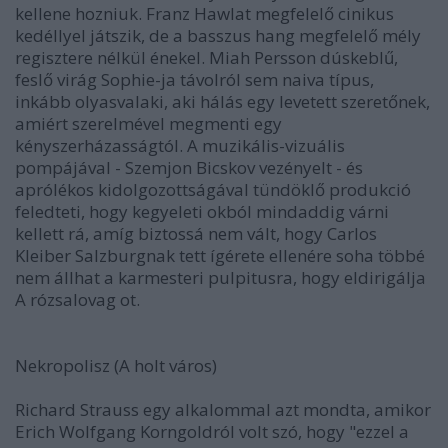
kellene hozniuk. Franz Hawlat megfelelő cinikus
kedéllyel játszik, de a basszus hang megfelelő mély
regisztere nélkül énekel. Miah Persson dúskeblű,
feslő virág Sophie-ja távolról sem naiva típus,
inkább olyasvalaki, aki hálás egy levetett szeretőnek,
amiért szerelmével megmenti egy
kényszerházasságtól. A muzikális-vizuális
pompájával - Szemjon Bicskov vezényelt - és
aprólékos kidolgozottságával tündöklő produkció
feledteti, hogy kegyeleti okból mindaddig várni
kellett rá, amíg biztossá nem vált, hogy Carlos
Kleiber Salzburgnak tett ígérete ellenére soha többé
nem állhat a karmesteri pulpitusra, hogy eldirigálja
A rózsalovag ot.
Nekropolisz (A holt város)
Richard Strauss egy alkalommal azt mondta, amikor
Erich Wolfgang Korngoldról volt szó, hogy "ezzel a