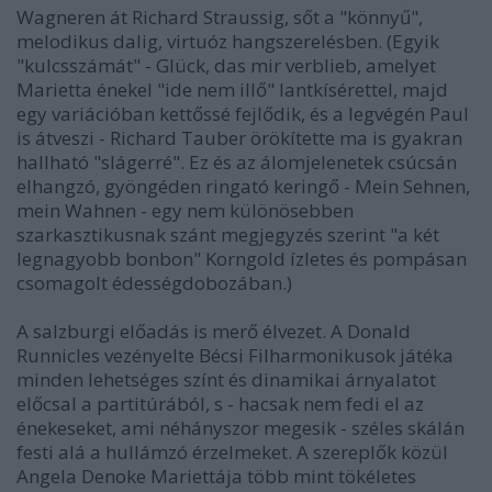
Wagneren át Richard Straussig, sőt a "könnyű",
melodikus dalig, virtuóz hangszerelésben. (Egyik
"kulcsszámát" - Glück, das mir verblieb, amelyet
Marietta énekel "ide nem illő" lantkísérettel, majd
egy variációban kettőssé fejlődik, és a legvégén Paul
is átveszi - Richard Tauber örökítette ma is gyakran
hallható "slágerré". Ez és az álomjelenetek csúcsán
elhangzó, gyöngéden ringató keringő - Mein Sehnen,
mein Wahnen - egy nem különösebben
szarkasztikusnak szánt megjegyzés szerint "a két
legnagyobb bonbon" Korngold ízletes és pompásan
csomagolt édességdobozában.)
A salzburgi előadás is merő élvezet. A Donald
Runnicles vezényelte Bécsi Filharmonikusok játéka
minden lehetséges színt és dinamikai árnyalatot
előcsal a partitúrából, s - hacsak nem fedi el az
énekeseket, ami néhányszor megesik - széles skálán
festi alá a hullámzó érzelmeket. A szereplők közül
Angela Denoke Mariettája több mint tökéletes