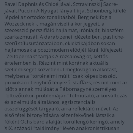
Ravel Daphnis és Chloé jával, Sztravinszkij Sacre-
jával, Puccini A Nyugat lányá t írja, Schönberg kifelé
lépdel az ortodox tonalitásból, Berg nekifog a
Wozzeck nek -, magán viseli a kor jegyeit, a
szecesszió perszifláló hajlamát, iróniáját, blaszfém
szarkazmusát. A darab zenei idézeteiben, pastiche-
szerű stílusutánzataiban, eklektikájában sokan
hajlamosak a posztmodern elődjét látni. Kifejezett
"Zeitopernak" tartják A rózsalovag ot, kettős
értelemben is. Részint mint korának aktuális
szellemiségét közvetlenül meglovagoló alkotást,
melyben a "történelmi múlt" csak képes beszéd,
provokációt enyhítő tényező, staffázs; részint mint az
Időt s annak múlását a Tábornagyné személyes
"öltözőtükör-problémáján" túlmutató, a korváltozás
és az elmúlás általános, egzisztenciális
összefüggését tárgyaló, arra reflektáló művet. Az
első tétel bizonyítására kézenfekvőnek látszik a
főként Ochs báró alakját körüllengő keringő, amely
XIX. századi "találmány" lévén anakronisztikusan