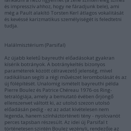
és impresszív ahhoz, hogy ne fáradjunk bele), ami
még a Pault alakító Torsten Kerl átlagos vokalitását
és kevéssé karizmatikus személyiségét is feledtetni
tudja.
Halálmisztérium (Parsifal)
Az újabb keletű bayreuthi előadásokat gyakran
kísérik botrányok. A botránykeltés bizonyos
paraméterek között célravezető jelenség, mivel
radikálisan segíti a régi művészet lerombolását és az
új fölépítését. Unalomig ismételt bayreuthi példa
Pierre Boulez és Patrice Chéreau 1976-os Ring-
tetralógiája, amely a bemutató évében őrjöngő
ellenszenvet váltott ki, az utolsó szezon utolsó
előadásán pedig - ez az adat kivételesen nem
legenda, hanem színháztörténeti tény - nyolcvanöt
perces tapsban részesült. Az idei új Parsifal t
történetesen szintén Boulez vezényli, rendezője az