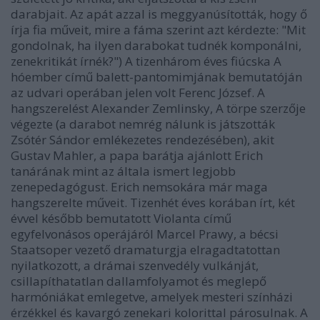
darabjait. Az apát azzal is meggyanúsították, hogy ő
írja fia műveit, mire a fáma szerint azt kérdezte: "Mit
gondolnak, ha ilyen darabokat tudnék komponálni,
zenekritikát írnék?") A tizenhárom éves fiúcska A
hóember című balett-pantomimjának bemutatóján
az udvari operában jelen volt Ferenc József. A
hangszerelést Alexander Zemlinsky, A törpe szerzője
végezte (a darabot nemrég nálunk is játszották
Zsótér Sándor emlékezetes rendezésében), akit
Gustav Mahler, a papa barátja ajánlott Erich
tanárának mint az általa ismert legjobb
zenepedagógust. Erich nemsokára már maga
hangszerelte műveit. Tizenhét éves korában írt, két
évvel később bemutatott Violanta című
egyfelvonásos operájáról Marcel Prawy, a bécsi
Staatsoper vezető dramaturgja elragadtatottan
nyilatkozott, a drámai szenvedély vulkánját,
csillapíthatatlan dallamfolyamot és meglepő
harmóniákat emlegetve, amelyek mesteri színházi
érzékkel és kavargó zenekari kolorittal párosulnak. A