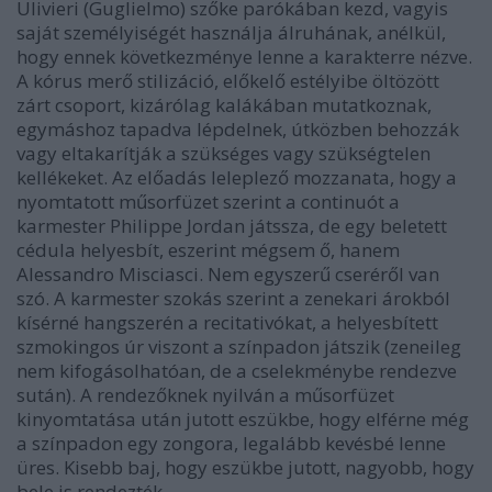
Ulivieri (Guglielmo) szőke parókában kezd, vagyis
saját személyiségét használja álruhának, anélkül,
hogy ennek következménye lenne a karakterre nézve.
A kórus merő stilizáció, előkelő estélyibe öltözött
zárt csoport, kizárólag kalákában mutatkoznak,
egymáshoz tapadva lépdelnek, útközben behozzák
vagy eltakarítják a szükséges vagy szükségtelen
kellékeket. Az előadás leleplező mozzanata, hogy a
nyomtatott műsorfüzet szerint a continuót a
karmester Philippe Jordan játssza, de egy beletett
cédula helyesbít, eszerint mégsem ő, hanem
Alessandro Misciasci. Nem egyszerű cseréről van
szó. A karmester szokás szerint a zenekari árokból
kísérné hangszerén a recitativókat, a helyesbített
szmokingos úr viszont a színpadon játszik (zeneileg
nem kifogásolhatóan, de a cselekménybe rendezve
sután). A rendezőknek nyilván a műsorfüzet
kinyomtatása után jutott eszükbe, hogy elférne még
a színpadon egy zongora, legalább kevésbé lenne
üres. Kisebb baj, hogy eszükbe jutott, nagyobb, hogy
bele is rendezték.