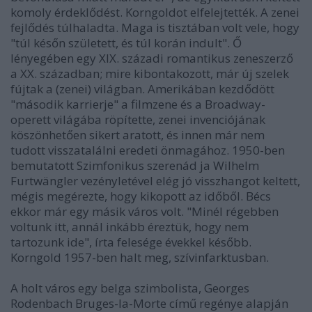
komoly érdeklődést. Korngoldot elfelejtették. A zenei
fejlődés túlhaladta. Maga is tisztában volt vele, hogy
"túl későn született, és túl korán indult". Ő
lényegében egy XIX. századi romantikus zeneszerző
a XX. században; mire kibontakozott, már új szelek
fújtak a (zenei) világban. Amerikában kezdődött
"második karrierje" a filmzene és a Broadway-
operett világába röpítette, zenei invenciójának
köszönhetően sikert aratott, és innen már nem
tudott visszatalálni eredeti önmagához. 1950-ben
bemutatott Szimfonikus szerenád ja Wilhelm
Furtwängler vezényletével elég jó visszhangot keltett,
mégis megérezte, hogy kikopott az időből. Bécs
ekkor már egy másik város volt. "Minél régebben
voltunk itt, annál inkább éreztük, hogy nem
tartozunk ide", írta felesége évekkel később.
Korngold 1957-ben halt meg, szívinfarktusban.
A holt város egy belga szimbolista, Georges
Rodenbach Bruges-la-Morte című regénye alapján