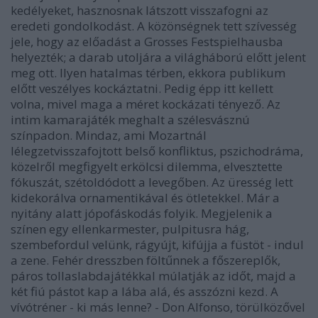
kedélyeket, hasznosnak látszott visszafogni az
eredeti gondolkodást. A közönségnek tett szívesség
jele, hogy az előadást a Grosses Festspielhausba
helyezték; a darab utoljára a világháború előtt jelent
meg ott. Ilyen hatalmas térben, ekkora publikum
előtt veszélyes kockáztatni. Pedig épp itt kellett
volna, mivel maga a méret kockázati tényező. Az
intim kamarajáték meghalt a szélesvásznú
színpadon. Mindaz, ami Mozartnál
lélegzetvisszafojtott belső konfliktus, pszichodráma,
közelről megfigyelt erkölcsi dilemma, elvesztette
fókuszát, szétoldódott a levegőben. Az üresség lett
kidekorálva ornamentikával és ötletekkel. Már a
nyitány alatt jópofáskodás folyik. Megjelenik a
színen egy ellenkarmester, pulpitusra hág,
szembefordul velünk, rágyújt, kifújja a füstöt - indul
a zene. Fehér dresszben föltűnnek a főszereplők,
páros tollaslabdajátékkal múlatják az időt, majd a
két fiú pástot kap a lába alá, és asszózni kezd. A
vívótréner - ki más lenne? - Don Alfonso, törülközővel