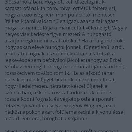
előcsarnokában. Hogy ott kell díszelegniük,
katasztrófának tartom, mivel ottlétük feltételezi,
hogy a közönség nem manipulációtól mentesen
ítélkezik (ami valószínűleg igaz), azaz a falragasz
maga is manipulálja a manipulált véleményt. Vagy a
helyes viselkedésre figyelmeztet? A huhogástól
akarja megkímélni az alkotókat? Ha arra gondolok,
hogy sokan eleve huhogni jönnek, függetlenül attól,
amit látni fognak, és szándékukban a látottak a
legkevésbé sem befolyásolják őket (ahogy az Erkel
Színház nemrégi Lohengrin- bemutatóján is történt),
rosszkedvem tovább romlik. Ha az alkotó tanár
bácsik és nénik figyelmeztetik a néző nebulókat,
hogy illedelmesen, hátratett kézzel üljenek a
színházban, akkor a rosszalkodók csak azért is
rosszalkodni fognak, és végképp oda a spontán
tetszésnyilvánítás esélye. Szegény Wagner, aki a
hétköznapokon akart fölülemelkedni a kivonulással
a Zöld Dombra, foroghat a sírjában.
Mivel pedig éppen a Parsifal ról, erről a nehézkes