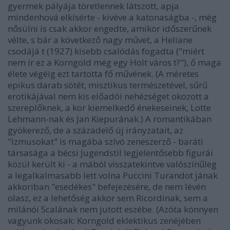
gyermek pályája töretlennek látszott, apja
mindenhová elkísérte - kivéve a katonaságba -, még
nősülni is csak akkor engedte, amikor időszerűnek
vélte, s bár a következő nagy művet, a Heliane
csodájá t (1927) kisebb csalódás fogadta ("miért
nem ír ez a Korngold még egy Holt város t?"), ő maga
élete végéig ezt tartotta fő művének. (A méretes
epikus darab sötét, misztikus természetével, sűrű
erotikájával nem kis előadói nehézséget okozott a
szereplőknek, a kor kiemelkedő énekeseinek, Lotte
Lehmann-nak és Jan Kiepurának.) A romantikában
gyökerező, de a századelő új irányzatait, az
"izmusokat" is magába szívó zeneszerző - baráti
társasága a bécsi Jugendstil legjelentősebb figurái
közül került ki - a mából visszatekintve valószínűleg
a legalkalmasabb lett volna Puccini Turandot jának
akkoriban "esedékes" befejezésére, de nem lévén
olasz, ez a lehetőség akkor sem Ricordinak, sem a
milánói Scalának nem jutott eszébe. (Azóta könnyen
vagyunk okosak: Korngold eklektikus zenéjében