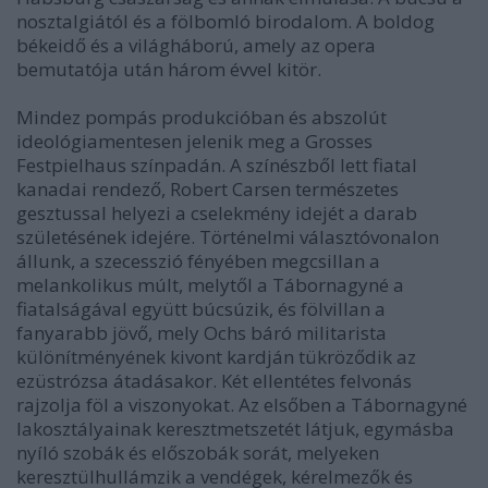
nosztalgiától és a fölbomló birodalom. A boldog
békeidő és a világháború, amely az opera
bemutatója után három évvel kitör.
Mindez pompás produkcióban és abszolút
ideológiamentesen jelenik meg a Grosses
Festpielhaus színpadán. A színészből lett fiatal
kanadai rendező, Robert Carsen természetes
gesztussal helyezi a cselekmény idejét a darab
születésének idejére. Történelmi választóvonalon
állunk, a szecesszió fényében megcsillan a
melankolikus múlt, melytől a Tábornagyné a
fiatalságával együtt búcsúzik, és fölvillan a
fanyarabb jövő, mely Ochs báró militarista
különítményének kivont kardján tükröződik az
ezüstrózsa átadásakor. Két ellentétes felvonás
rajzolja föl a viszonyokat. Az elsőben a Tábornagyné
lakosztályainak keresztmetszetét látjuk, egymásba
nyíló szobák és előszobák sorát, melyeken
keresztülhullámzik a vendégek, kérelmezők és