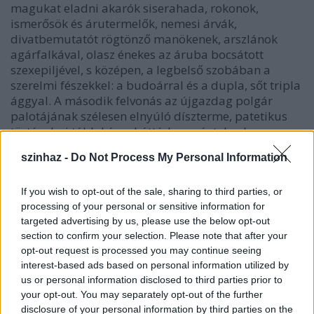
magukat eladni akarók siserahada, rokonok,
ismerősök és árutermelők, nemesi árvák,
divatbemutatót rögtönző manökenek, arszlánok
agárfalkával, olasz énekes az áruba bocsátott
szexepiljével, s középen, a legbelső szobában a
szerelmi fészekkel: a budoárral és a dupla, sőt tripla
ággyal. A második felvonás az újgazdag polgár
palotájának szélesen elnyúló díszterme, patetikus
történelmi táblakép a háttérben, végtelen hosszan
elnyúló asztal, mögötte alakzatban fölfejlődő
szinhaz -
Do Not Process My Personal Information
inassereg, majd az Ochs-féle katonaosztag, amely
militarista agresszióval veszi birtokba a terepet,
kocsmává és kötözőhellyé változtatva az ezüstrózsa
If you wish to opt-out of the sale, sharing to third parties, or
processing of your personal or sensitive information for
átadásának belovaglással, kényes előkelősködéssel
targeted advertising by us, please use the below opt-out
kezdődött nosztalgiaparádéját. A harmadik felvonás
section to confirm your selection. Please note that after your
összefoglalja és konklúzióval látja el az előző kettőt.
opt-out request is processed you may continue seeing
A windsori víg nők mintájára kieszelt kocsmai tréfa
interest-based ads based on personal information utilized by
rájátszik Ochs pornográf képzeletére, obszcén
us or personal information disclosed to third parties prior to
bordéllyá fajul, a találkahely-keresztmetszet
your opt-out. You may separately opt-out of the further
szemérmetlenül föltárja a szobákban folyó
disclosure of your personal information by third parties on the