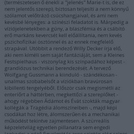
(természetesen ő énekli a "jelenés" Marie-t is, de ez
nem jelentős szerep), biztosan teljesíti a nem könnyű
szólamot velőtrázó csúcshangjaival, és ami nem
kevésbé lényeges: a színészi feladatot is. Márpedig a
víziójelenetekben a gúny, a blaszfémia és a csábító
erő markáns kevercsét kell előállítania, nem kevés
pszichofizikai ösztönnel és az ennek megfelelő
strapával. Utóbbit a rendező Willy Decker írja elő,
aki nem kíméli sem saját fantáziáját, sem a Kleines
Festspielhaus - viszonylag kis színpadához képest -
grandiózus technikai berendezését. A tervező
Wolfgang Gussmann a kiinduló - szándékosan -
unalmas szobabelsőt a víziókban bravúrosan
kibillenti tengelyéből. Először csak megismétli az
enteriőrt a háttérben, megkettőzi a szereplőket -
ahogy régebben Ádámot és Évát szokták magyar
kollégák a Tragédia álomszíneiben -, majd képi
csodákat hoz létre, álomszerűen és a mechanikai
működést tekintve zajmentesen. A szürreális
képzeletvilág egyetlen pillanatra sem engedi
lankadni a néző figyelmét (a zene szintén elég színes