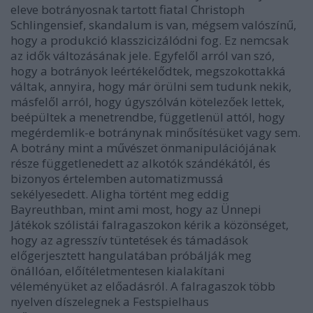
eleve botrányosnak tartott fiatal Christoph
Schlingensief, skandalum is van, mégsem valószínű,
hogy a produkció klasszicizálódni fog. Ez nemcsak
az idők változásának jele. Egyfelől arról van szó,
hogy a botrányok leértékelődtek, megszokottakká
váltak, annyira, hogy már örülni sem tudunk nekik,
másfelől arról, hogy úgyszólván kötelezőek lettek,
beépültek a menetrendbe, függetlenül attól, hogy
megérdemlik-e botránynak minősítésüket vagy sem.
A botrány mint a művészet önmanipulációjának
része függetlenedett az alkotók szándékától, és
bizonyos értelemben automatizmussá
sekélyesedett. Aligha történt meg eddig
Bayreuthban, mint ami most, hogy az Ünnepi
Játékok szólistái falragaszokon kérik a közönséget,
hogy az agresszív tüntetések és támadások
előgerjesztett hangulatában próbálják meg
önállóan, előítéletmentesen kialakítani
véleményüket az előadásról. A falragaszok több
nyelven díszelegnek a Festspielhaus