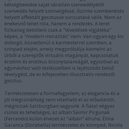
kétségbeesése saját váratlan szenvedélyétől
szenvedés helyett szenvelgéssé, őszinte szembenézés
helyett affektált gesztusok sorozatává válik. Nem az
énekesnő tehet róla, hanem a rendezés. A teret
fizikailag betölteni csak a "tévedések vígjátéka"
képes, a "modern moralitás" nem. Van ugyan egy kis
dobogó, közvetlenül a karmesterrel szemben, a
színpad elején, amely megpróbálja kiemelni az
űrből a szereplők virtuális magányát, kapcsolatuk
érzelmi és erotikus bizonytalanságát, egyszóval az
egymáshoz való testközelben is lejátszódó belső
tévelygést, de ez kifejezetten illusztratív rendezői
gesztus.
Természetesen a formafegyelem, az elegancia és a
jól megcsináltság nem vitatható el az előadástól,
mégiscsak Salzburgban vagyunk. A fiatal négyes
csinos és tehetséges, az albán Saimir Pirgunak
(Ferrando) külön élvezet az "albán" álruha, Elina
Garanca (Dorabella) természetes és könnyed, Nicola