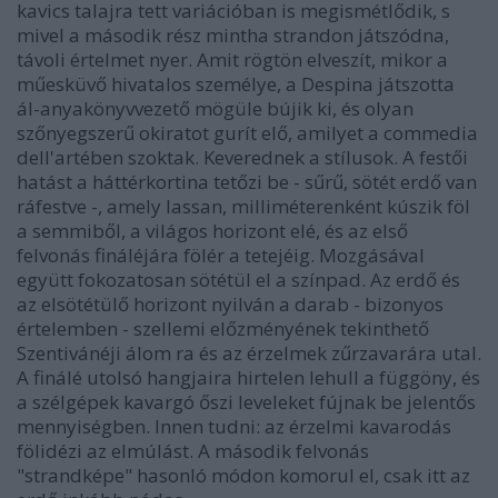
kavics talajra tett variációban is megismétlődik, s
mivel a második rész mintha strandon játszódna,
távoli értelmet nyer. Amit rögtön elveszít, mikor a
műesküvő hivatalos személye, a Despina játszotta
ál-anyakönyvvezető mögüle bújik ki, és olyan
szőnyegszerű okiratot gurít elő, amilyet a commedia
dell'artében szoktak. Keverednek a stílusok. A festői
hatást a háttérkortina tetőzi be - sűrű, sötét erdő van
ráfestve -, amely lassan, milliméterenként kúszik föl
a semmiből, a világos horizont elé, és az első
felvonás fináléjára fölér a tetejéig. Mozgásával
együtt fokozatosan sötétül el a színpad. Az erdő és
az elsötétülő horizont nyilván a darab - bizonyos
értelemben - szellemi előzményének tekinthető
Szentivánéji álom ra és az érzelmek zűrzavarára utal.
A finálé utolsó hangjaira hirtelen lehull a függöny, és
a szélgépek kavargó őszi leveleket fújnak be jelentős
mennyiségben. Innen tudni: az érzelmi kavarodás
fölidézi az elmúlást. A második felvonás
"strandképe" hasonló módon komorul el, csak itt az