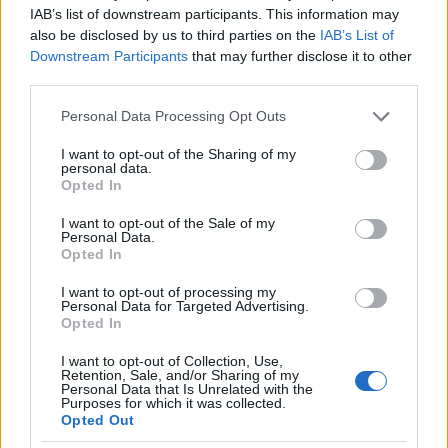
üzekedést, a kéjüzlet unott rutinját, amit csak a báró
IAB’s list of downstream participants. This information may
elrémisztésére szolgáló, a falakon áttetsző live-show
also be disclosed by us to third parties on the
IAB’s List of
bizarr szcenáriuma zavar meg. A megfejelt finálé
Downstream Participants
that may further disclose it to other
méltó a pazar előzményhez: a föllibbenő
third parties.
kuplerájfalak mögül, a színpadfenék mögötti ködből
lassan kibontakozik az Ochs-katonák szuronyt
Please note that this website/app uses one or more Google
Personal Data Processing Opt Outs
szegező arcvonala, mígnem a kiürült színpadon
services and may gather and store information including but
not limited to your visit or usage behaviour. You may click to
I want to opt-out of the Sharing of my
"felejtett" pityókás (mellesleg fekete) bordélyvendég
personal data.
grant or deny consent to Google and its third-party tags to
tenyérből képzett pisztolyával tréfásan halomra nem
Opted In
use your data for below specified purposes in below Google
lövi őket. A virtuális jövőképpel betetőződik egy
consent section.
korszak alkonya.
I want to opt-out of the Sale of my
Personal Data.
Opted In
I want to opt-out of processing my
Personal Data for Targeted Advertising.
Opted In
I want to opt-out of Collection, Use,
{kozep}Tamar Iveri (Fiordiligi) és Elina Garanca
Retention, Sale, and/or Sharing of my
(Dorabella) a Mozart-operában - Bernd Uhlig
Personal Data that Is Unrelated with the
Purposes for which it was collected.
felvételei{/kozep}
Opted Out