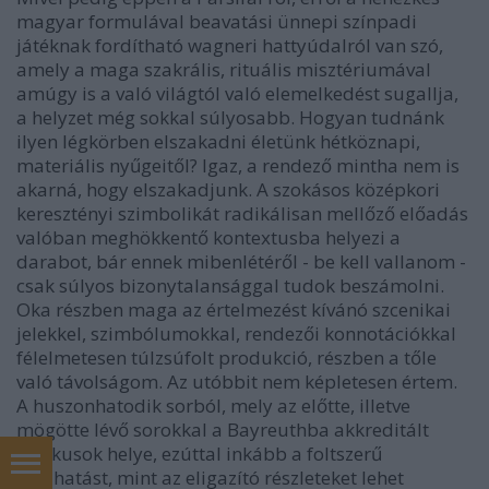
magyar formulával beavatási ünnepi színpadi
játéknak fordítható wagneri hattyúdalról van szó,
amely a maga szakrális, rituális misztériumával
amúgy is a való világtól való elemelkedést sugallja,
a helyzet még sokkal súlyosabb. Hogyan tudnánk
ilyen légkörben elszakadni életünk hétköznapi,
materiális nyűgeitől? Igaz, a rendező mintha nem is
akarná, hogy elszakadjunk. A szokásos középkori
keresztényi szimbolikát radikálisan mellőző előadás
valóban meghökkentő kontextusba helyezi a
darabot, bár ennek mibenlétéről - be kell vallanom -
csak súlyos bizonytalansággal tudok beszámolni.
Oka részben maga az értelmezést kívánó szcenikai
jelekkel, szimbólumokkal, rendezői konnotációkkal
félelmetesen túlzsúfolt produkció, részben a tőle
való távolságom. Az utóbbit nem képletesen értem.
A huszonhatodik sorból, mely az előtte, illetve
mögötte lévő sorokkal a Bayreuthba akkreditált
kritikusok helye, ezúttal inkább a foltszerű
összhatást, mint az eligazító részleteket lehet