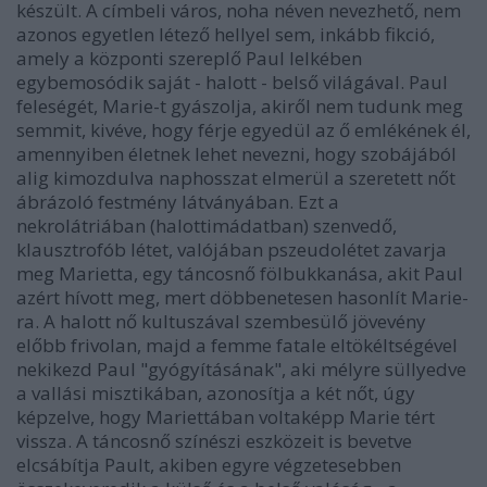
készült. A címbeli város, noha néven nevezhető, nem
azonos egyetlen létező hellyel sem, inkább fikció,
amely a központi szereplő Paul lelkében
egybemosódik saját - halott - belső világával. Paul
feleségét, Marie-t gyászolja, akiről nem tudunk meg
semmit, kivéve, hogy férje egyedül az ő emlékének él,
amennyiben életnek lehet nevezni, hogy szobájából
alig kimozdulva naphosszat elmerül a szeretett nőt
ábrázoló festmény látványában. Ezt a
nekrolátriában (halottimádatban) szenvedő,
klausztrofób létet, valójában pszeudolétet zavarja
meg Marietta, egy táncosnő fölbukkanása, akit Paul
azért hívott meg, mert döbbenetesen hasonlít Marie-
ra. A halott nő kultuszával szembesülő jövevény
előbb frivolan, majd a femme fatale eltökéltségével
nekikezd Paul "gyógyításának", aki mélyre süllyedve
a vallási misztikában, azonosítja a két nőt, úgy
képzelve, hogy Mariettában voltaképp Marie tért
vissza. A táncosnő színészi eszközeit is bevetve
elcsábítja Pault, akiben egyre végzetesebben