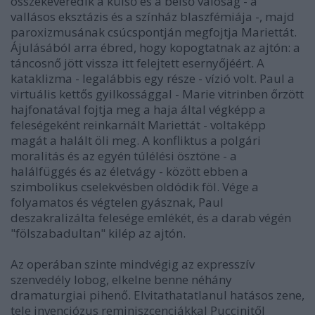
összekeveredik a külső és a belső valóság - a
vallásos eksztázis és a színház blaszfémiája -, majd
paroxizmusának csúcspontján megfojtja Mariettát.
Ájulásából arra ébred, hogy kopogtatnak az ajtón: a
táncosnő jött vissza itt felejtett esernyőjéért. A
kataklizma - legalábbis egy része - vízió volt. Paul a
virtuális kettős gyilkossággal - Marie vitrinben őrzött
hajfonatával fojtja meg a haja által végképp a
feleségeként reinkarnált Mariettát - voltaképp
magát a halált öli meg. A konfliktus a polgári
moralitás és az egyén túlélési ösztöne - a
halálfüggés és az életvágy - között ebben a
szimbolikus cselekvésben oldódik föl. Vége a
folyamatos és végtelen gyásznak, Paul
deszakralizálta felesége emlékét, és a darab végén
"fölszabadultan" kilép az ajtón.
Az operában szinte mindvégig az expresszív
szenvedély lobog, elkelne benne néhány
dramaturgiai pihenő. Elvitathatatlanul hatásos zene,
tele invenciózus reminiszcenciákkal Puccinitől