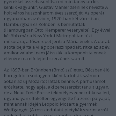
gyerekkel összehasonlítva mi mindannyian kis
senkik vagyunk". Gustav Mahler zseninek nevezte A
holt város huszonhárom éves szerzőjét. Az operát
ugyanabban az évben, 1920-ban két városban,
Hamburgban és Kölnben is bemutatták
(Hamburgban Otto Klemperer vezényelte). Egy évvel
később már a New York-i Metropolitan tűzi
műsorára, a főszerepet Jeritza Mária énekli. A darab
azóta bejárta a világ operaszínpadait, ritka az az év,
amikor valahol nem játsszák, a komponista ennek
ellenére ma elfelejtett szerzőnek számít.
Az 1897-ben Brünnben (Brno) született, Bécsben élő
Korngoldot csodagyerekként tartották számon.
Sokan az új Mozartot látták benne. A párhuzamot
erősítette, hogy apja, aki zeneszerzést tanult ugyan,
de a Neue Freie Presse tekintélyes zenekritikusa lett,
ugyanolyan eltökélten egyengette fia zenei pályáját,
mint annak idején Leopold Mozart a gyermek
Wolfgangét. (A rosszindulatú pletykák szerint arról
született jó kritika, aki eljátszotta a kis zseni