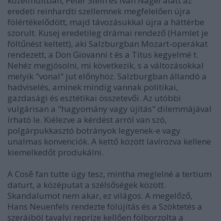
közelmúltban, Peter Stein és Ivan Nagel alatt az
eredeti reinhardti szellemnek megfelelően újra
fölértékelődött, majd távozásukkal újra a háttérbe
szorult. Kusej eredetileg drámai rendező (Hamlet je
föltűnést keltett), aki Salzburgban Mozart-operákat
rendezett, a Don Giovanni t és a Titus kegyelmé t.
Nehéz megjósolni, mi következik, s a változásokkal
melyik "vonal" jut előnyhöz. Salzburgban állandó a
hadviselés, aminek mindig vannak politikai,
gazdasági és esztétikai összetevői. Az utóbbi
vulgárisan a "hagyomány vagy újítás" dilemmájával
írható le. Kiélezve a kérdést arról van szó,
polgárpukkasztó botrányok legyenek-e vagy
unalmas konvenciók. A kettő között lavírozva kellene
kiemelkedőt produkálni.
A Cosě fan tutte úgy tesz, mintha meglelné a tertium
daturt, a középutat a szélsőségek között.
Skandalumot nem akar, ez világos. A megelőző,
Hans Neuenfels rendezte fölújítás és a Szöktetés a
szerájból tavalyi repríze kellően fölborzolta a