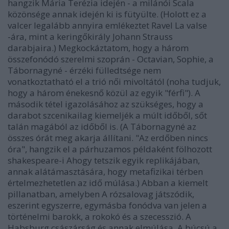
hangzik Mária Terézia idején - a milánói Scala
közönsége annak idején ki is fütyülte. (Holott ez a
valcer legalább annyira emlékeztet Ravel La valse
-ára, mint a keringőkirály Johann Strauss
darabjaira.) Megkockáztatom, hogy a három
összefonódó szerelmi szoprán - Octavian, Sophie, a
Tábornagyné - érzéki fülledtsége nem
vonatkoztatható el a trió női mivoltától (noha tudjuk,
hogy a három énekesnő közül az egyik "férfi"). A
második tétel igazolásához az szükséges, hogy a
darabot szcenikailag kiemeljék a múlt időből, sőt
talán magából az időből is. (A Tábornagyné az
összes órát meg akarja állítani. "Az erdőben nincs
óra", hangzik el a párhuzamos példaként fölhozott
shakespeare-i Ahogy tetszik egyik replikájában,
annak alátámasztására, hogy metafizikai térben
értelmezhetetlen az idő múlása.) Abban a kiemelt
pillanatban, amelyben A rózsalovag játszódik,
eszerint egyszerre, egymásba fonódva van jelen a
történelmi barokk, a rokokó és a szecesszió. A
Habsburg császárság és annak elmúlása. A búcsú a