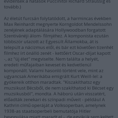
evidensek a hatások Puccinitól Richard Straussig és
tovább.)
Az életút furcsán folytatódott, a harmincas években
Max Reinhardt megnyerte Korngoldot Mendelssohn
zenéjének adaptálására Hollywoodban forgatott
Szentivánéji álom- filmjéhez. A komponista ezután
többször utazott az Egyesült Államokba, át is
települt a nácizmus elől, és bár ezt követően tizenhét
filmhez írt önálló zenét - kettőért Oscar-díjat kapott
-, az "új élet" megviselte. Nem találta a helyét,
eredeti műfajaiban keveset és kedvetlenül
komponált. Valami hasonló történt vele, mint az
ugyancsak Amerikába emigrált Kurt Weill-lel: a
gyökereik otthon maradtak. "Kiszakíthatsz egy
muzsikust Bécsből, de nem szakíthatod ki Bécset egy
muzsikusból", mondta. A háború után visszatért,
előadták zenekari és színpadi műveit - például A
Kathrin című operáját a Volksoperban, amelynek
1938-as staatsoperbeli bemutatója Hitler
bevonulása miatt maradt el -, de egyikük sem keltett