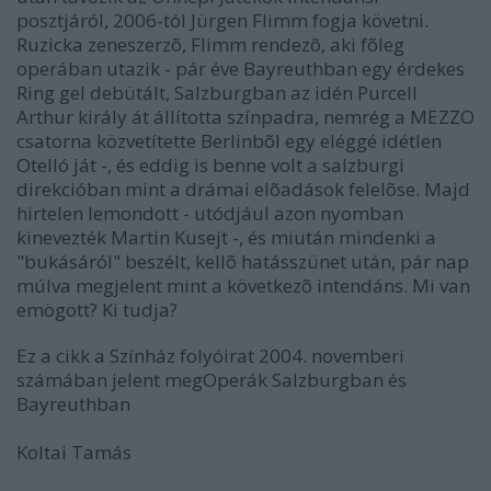
posztjáról, 2006-tól Jürgen Flimm fogja követni.
Ruzicka zeneszerzõ, Flimm rendezõ, aki fõleg
operában utazik - pár éve Bayreuthban egy érdekes
Ring gel debütált, Salzburgban az idén Purcell
Arthur király át állította színpadra, nemrég a MEZZO
csatorna közvetítette Berlinbõl egy eléggé idétlen
Otelló ját -, és eddig is benne volt a salzburgi
direkcióban mint a drámai elõadások felelõse. Majd
hirtelen lemondott - utódjául azon nyomban
kinevezték Martin Kusejt -, és miután mindenki a
"bukásáról" beszélt, kellõ hatásszünet után, pár nap
múlva megjelent mint a következõ intendáns. Mi van
emögött? Ki tudja?
Ez a cikk a Színház folyóirat 2004. novemberi
számában jelent meg
Operák Salzburgban és
Bayreuthban
Koltai Tamás