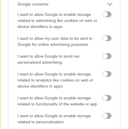
Az előadás manuális bravúr. A díszlet és a jelmez
Google consents
egy kézben van: Peter Pabst fantáziája és
alkalmazkodókészsége egyaránt fenomenális. Ezt
I want to allow Google to enable storage
így csak a salzburgi nagy színpad méretarányainak
related to advertising like cookies on web or
device identifiers in apps.
maximális bekalkulálásával lehet megcsinálni. A
szólisták teljesítménye magas színvonalú, de nem
I want to allow my user data to be sent to
maximális. Az alkatok mindenesetre stimmelnek;
Google for online advertising purposes.
elviselhetetlen ugyanis, ha kiérdemesült matróna-
énekesnők és begyes fiú-némberek adják a
I want to allow Google to send me
főszerepeket. Egy "fölmérés" kimutatta, hogy A
personalized advertising.
rózsalovag szereplői közül a librettó szerint Octavian
tizenhét, a Tábornagyné valamivel több, mint
I want to allow Google to enable storage
harminc, Ochs harmincöt éves. Ehhez képest minden
related to analytics like cookies on web or
szereposztás elaggott - mint az operaelőadásokon
device identifiers in apps.
általában -, ami nem ad fölmentést az optimumhoz
való közelítés alól. Adrianne Pieczonka még virágzó,
I want to allow Google to enable storage
karcsú, az elmúlás melankóliáját belülről, negéd
related to functionality of the website or app.
nélkül hozó, remek Tábornagyné. Ha ebben a
szerepben valaki affektáltan énekel vagy játszik,
I want to allow Google to enable storage
bánatos mozdulatokat tesz, vagy önsajnálatában
related to personalization.
csak egyetlen egyszer a feje fölé emeli a karját, ki kell