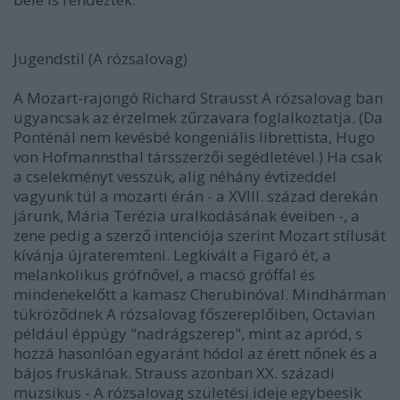
Jugendstil (A rózsalovag)
A Mozart-rajongó Richard Strausst A rózsalovag ban
ugyancsak az érzelmek zűrzavara foglalkoztatja. (Da
Ponténál nem kevésbé kongeniális librettista, Hugo
von Hofmannsthal társszerzői segédletével.) Ha csak
a cselekményt vesszük, alig néhány évtizeddel
vagyunk túl a mozarti érán - a XVIII. század derekán
járunk, Mária Terézia uralkodásának éveiben -, a
zene pedig a szerző intenciója szerint Mozart stílusát
kívánja újrateremteni. Legkivált a Figaró ét, a
melankolikus grófnővel, a macsó gróffal és
mindenekelőtt a kamasz Cherubinóval. Mindhárman
tükröződnek A rózsalovag főszereplőiben, Octavian
például éppúgy "nadrágszerep", mint az apród, s
hozzá hasonlóan egyaránt hódol az érett nőnek és a
bájos fruskának. Strauss azonban XX. századi
muzsikus - A rózsalovag születési ideje egybeesik