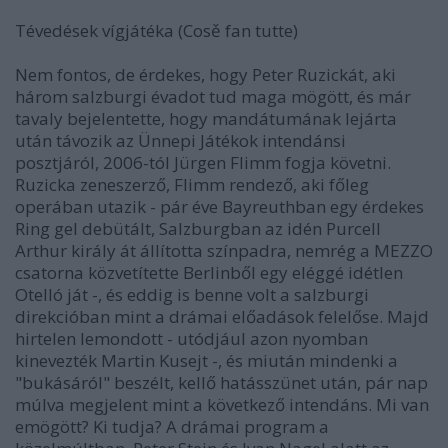
Tévedések vígjátéka (Cosě fan tutte)
Nem fontos, de érdekes, hogy Peter Ruzickát, aki
három salzburgi évadot tud maga mögött, és már
tavaly bejelentette, hogy mandátumának lejárta
után távozik az Ünnepi Játékok intendánsi
posztjáról, 2006-tól Jürgen Flimm fogja követni.
Ruzicka zeneszerző, Flimm rendező, aki főleg
operában utazik - pár éve Bayreuthban egy érdekes
Ring gel debütált, Salzburgban az idén Purcell
Arthur király át állította színpadra, nemrég a MEZZO
csatorna közvetítette Berlinből egy eléggé idétlen
Otelló ját -, és eddig is benne volt a salzburgi
direkcióban mint a drámai előadások felelőse. Majd
hirtelen lemondott - utódjául azon nyomban
kinevezték Martin Kusejt -, és miután mindenki a
"bukásáról" beszélt, kellő hatásszünet után, pár nap
múlva megjelent mint a következő intendáns. Mi van
emögött? Ki tudja? A drámai program a