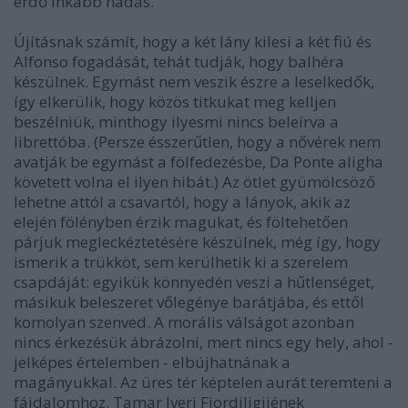
erdő inkább nádas.
Újításnak számít, hogy a két lány kilesi a két fiú és
Alfonso fogadását, tehát tudják, hogy balhéra
készülnek. Egymást nem veszik észre a leselkedők,
így elkerülik, hogy közös titkukat meg kelljen
beszélniük, minthogy ilyesmi nincs beleírva a
librettóba. (Persze ésszerűtlen, hogy a nővérek nem
avatják be egymást a fölfedezésbe, Da Ponte aligha
követett volna el ilyen hibát.) Az ötlet gyümölcsöző
lehetne attól a csavartól, hogy a lányok, akik az
elején fölényben érzik magukat, és föltehetően
párjuk megleckéztetésére készülnek, még így, hogy
ismerik a trükköt, sem kerülhetik ki a szerelem
csapdáját: egyikük könnyedén veszi a hűtlenséget,
másikuk beleszeret vőlegénye barátjába, és ettől
komolyan szenved. A morális válságot azonban
nincs érkezésük ábrázolni, mert nincs egy hely, ahol -
jelképes értelemben - elbújhatnának a
magányukkal. Az üres tér képtelen aurát teremteni a
fájdalomhoz. Tamar Iveri Fiordiligijének