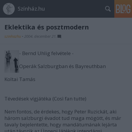
Színház.hu
Eklektika és posztmodern
szinhazhu
•
2004. december 21.
- Bernd Uhlig felvétele -
Operák Salzburgban és Bayreuthban
Koltai Tamás
Tévedések vígjátéka (Così fan tutte)
Nem fontos, de érdekes, hogy Peter Ruzickát, aki
három salzburgi évadot tud maga mögött, és már
tavaly bejelentette, hogy mandátumának lejárta
után távozik az Ünnepi Játékok intendánsi