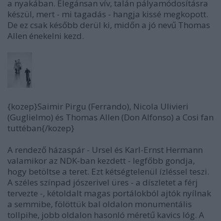
a nyakában. Elegánsan vív, talán pályamódosításra
készül, mert - mi tagadás - hangja kissé megkopott.
De ez csak később derül ki, midőn a jó nevű Thomas
Allen énekelni kezd.
{kozep}Saimir Pirgu (Ferrando), Nicola Ulivieri
(Guglielmo) és Thomas Allen (Don Alfonso) a Cosi fan
tuttéban{/kozep}
A rendező házaspár - Ursel és Karl-Ernst Hermann
valamikor az NDK-ban kezdett - legfőbb gondja,
hogy betöltse a teret. Ezt kétségtelenül ízléssel teszi.
A széles színpad jószerivel üres - a díszletet a férj
tervezte -, kétoldalt magas portálokból ajtók nyílnak
a semmibe, fölöttük bal oldalon monumentális
tollpihe, jobb oldalon hasonló méretű kavics lóg. A