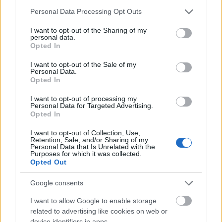
világos eleganciában. Ők a színlap szerinti Hős és
Please note that this website/app uses one or more Google
Hősnő, akik a sumér idézet után házassági és egyéb
Personal Data Processing Opt Outs
services and may gather and store information including but
társ-, illetve párkereső hirdetéseket mondanak bele
not limited to your visit or usage behaviour. You may click to
I want to opt-out of the Sharing of my
a nézők képébe, fokozatosan áttérve a szabványos
personal data.
grant or deny consent to Google and its third-party tags to
szövegekről a mind lényegibb, mind szókimondóbb,
Opted In
use your data for below specified purposes in below Google
mind meztelenebb és triviálisabb megfogalmazásra.
consent section.
Azaz a jól nevelt, álszemérmes klisék mögül előbújik
I want to opt-out of the Sale of my
Personal Data.
a nyers szexuális vágy, a nemi éhség és nyomorúság.
Opted In
Ezután egy ideig, úgy tetszik, variációs etűdsor
I want to opt-out of processing my
Personal Data for Targeted Advertising.
következik férfi és nő találkozásának örök témájára,
Opted In
melyeket a Kar az idősek bölcsességével kommentál.
Lassan azonban az is kiderül, hogy nem egyszerűen
I want to opt-out of Collection, Use,
Retention, Sale, and/or Sharing of my
erről van szó. Az etűdök mind egyoldalúbbak.
Personal Data that Is Unrelated with the
Mindinkább kitűnik, hogy a történeteket, a
Purposes for which it was collected.
Opted Out
találkákat az egyik fél szemszögéből kell látnunk. S
ez a Hősnő. Ő és a Kar végig a színen van, az utóbbi
Google consents
olykor a Hősnő apjaként viselkedik, választja ki egy
papírcsík jelképes előhúzásával a következő
I want to allow Google to enable storage
partnert, hogy ne mondjam, áldozatot, és akkor jön
related to advertising like cookies on web or
a színlap szerinti Hős, lejátssza szerepét, majd
device identifiers in apps.