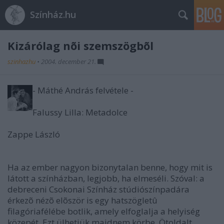
Színház.hu
Kizárólag nõi szemszögbõl
szinhazhu
•
2004. december 21.
- Máthé András felvétele -
Falussy Lilla: Metadolce
Zappe László
Ha az ember nagyon bizonytalan benne, hogy mit is
látott a színházban, legjobb, ha elmeséli. Szóval: a
debreceni Csokonai Színház stúdiószínpadára
érkezõ nézõ elõször is egy hatszögletû
filagóriafélébe botlik, amely elfoglalja a helyiség
közepét. Ezt ülhetjük majdnem körbe. Ötoldalt