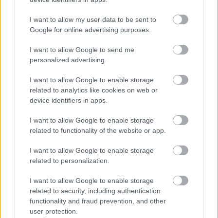
távozik. Hősnő a mindenre felkészült, és különben is
nagy teherbírású lelkek rezignációjával tudomásul
I want to allow my user data to be sent to
veszi a csalódást, majd rögtön új kísérletbe fog. Sok
Google for online advertising purposes.
finom megfigyelés, eredeti ötlet, szellemes
képtelenség teszi színessé és változatossá ezt a kissé
I want to allow Google to send me
mechanikus klisét, mindaddig, míg a Hősnő végül
personalized advertising.
már a Kartól szeretne vigaszt nyerni. De nem nyerhet.
I want to allow Google to enable storage
related to analytics like cookies on web or
Nos, ez az a pont, ahol föl kell hagynunk a tárgyszerű
device identifiers in apps.
leírással. El kell árulnunk, hogy a darabot Falussy
Lilla, egy nő, már nem igazán pályakezdő
I want to allow Google to enable storage
dramaturg írta, aki mögött e minőségében jeles
related to functionality of the website or app.
teljesítmények állnak. Nem csoda hát, ha a férfi-nő
viszony ábrázolása során óhatatlanul is a női
I want to allow Google to enable storage
szemszög válik kizárólagossá. Ez a női szempont
related to personalization.
azonban igencsak korlátozottnak mutatkozik. Egy
egészen biztos: a Hősnő egy - esetleg több - jól
I want to allow Google to enable storage
működő férfiszerszámra vágyik. Hogy a hozzá
related to security, including authentication
tartozó férfiút is óhajtaná-e, az nem egészen világos,
functionality and fraud prevention, and other
s azt végképp homály fedi, hogy az illető férfitól mit
user protection.