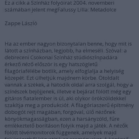
Ez a cikk a Színház folyóirat 2004. novemberi
számában jelent meg
Falussy Lilla: Metadolce
Zappe László
Ha az ember nagyon bizonytalan benne, hogy mit is
látott a színházban, legjobb, ha elmeséli. Szóval: a
debreceni Csokonai Színház stúdiószínpadára
érkező néző először is egy hatszögletű
filagóriafélébe botlik, amely elfoglalja a helyiség
közepét. Ezt ülhetjük majdnem körbe. Ötoldalt
vannak a székek, a hatodik oldal arra szolgál, hogy a
színészek bejöjjenek, illetve e bejárat fölött még egy
gitáros fiatalember is ül, aki olykor örökzöldekkel
szakítja meg a produkciót. A filagóriaszerű építmény
dobogót rejt magában, forgóval, ülő nézőnek
könyökmagasságban, ezen a harsányzöld, fűre
emlékeztető borításon folyik majd a játék. A nézők
fölött tévémonitorok függenek, amelyek majd