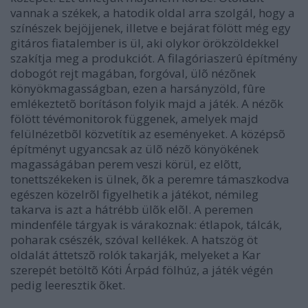
vannak a székek, a hatodik oldal arra szolgál, hogy a
színészek bejöjjenek, illetve e bejárat fölött még egy
gitáros fiatalember is ül, aki olykor örökzöldekkel
szakítja meg a produkciót. A filagóriaszerû építmény
dobogót rejt magában, forgóval, ülõ nézõnek
könyökmagasságban, ezen a harsányzöld, fûre
emlékeztetõ borításon folyik majd a játék. A nézõk
fölött tévémonitorok függenek, amelyek majd
felülnézetbõl közvetítik az eseményeket. A középsõ
építményt ugyancsak az ülõ nézõ könyökének
magasságában perem veszi körül, ez elõtt,
tonettszékeken is ülnek, õk a peremre támaszkodva
egészen közelrõl figyelhetik a játékot, némileg
takarva is azt a hátrébb ülõk elõl. A peremen
mindenféle tárgyak is várakoznak: étlapok, tálcák,
poharak csészék, szóval kellékek. A hatszög öt
oldalát áttetszõ rolók takarják, melyeket a Kar
szerepét betöltõ Kóti Árpád fölhúz, a játék végén
pedig leeresztik õket.