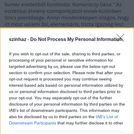
Sumer eredetiből fordította: Komoróczy Géza." Az
esztétikai élmény szempontjából ennek különben
sincs jelentősége. Annyi mindenképpen világos, hogy
itt most valami ősi, elementáris, tiszta igazság lesz
szembeállítva korunk komplikációival és
komplexusaival, közvetítettségeivel és
szinhaz -
Do Not Process My Personal Information
nehézkességeivel. Valami hatalmas, elemi erejű a
későbbi elkorcsosulással, elpuhulással,
If you wish to opt-out of the sale, sharing to third parties, or
ellanyhulással. A férfi király volt, a nő királynő, és
processing of your personal or sensitive information for
emelt fővel közeledtek egymás felé.
targeted advertising by us, please use the below opt-out
section to confirm your selection. Please note that after your
opt-out request is processed you may continue seeing
interest-based ads based on personal information utilized by
us or personal information disclosed to third parties prior to
{kozep}Majzik Edit (Hősnő), Kóti Árpád (Kar) és
your opt-out. You may separately opt-out of the further
Garay Nagy Tamás (Hős) - Máthé András
disclosure of your personal information by third parties on the
felvétele{/kozep}
IAB’s list of downstream participants. This information may
also be disclosed by us to third parties on the
IAB’s List of
Ez annál is nyilvánvalóbb, mivel a sámánszerű Kar
Downstream Participants
that may further disclose it to other
mellett jelen van egy mai emberpár, egyszerű,
third parties.