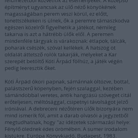
felülnézetből közvetítik az eseményeket. A középső
építményt ugyancsak az ülő néző könyökének
magasságában perem veszi körül, ez előtt,
tonettszékeken is ülnek, ők a peremre támaszkodva
egészen közelről figyelhetik a játékot, némileg
takarva is azt a hátrébb ülők elől. A peremen
mindenféle tárgyak is várakoznak: étlapok, tálcák,
poharak csészék, szóval kellékek. A hatszög öt
oldalát áttetsző rolók takarják, melyeket a Kar
szerepét betöltő Kóti Árpád fölhúz, a játék végén
pedig leeresztik őket.
Kóti Árpád ókori papnak, sámánnak öltözve, bottal,
palástszerű köpenyben, fején szalaggal, kezében
sámándobbal veretes, antik hangzású szöveget citál
erőteljesen, méltósággal, csipetnyi távolságot jelző
iróniával. A debreceni nézőtéren ülők bizonyára nem
mind ismerik föl, amit a darab olvasói a jegyzetből
megtudhatnak, hogy "az idézetek származási helye:
Fénylő ölednek édes örömében. A sumer irodalom
kistükre. Európa Könyvkiadó, Budapest, 1983.