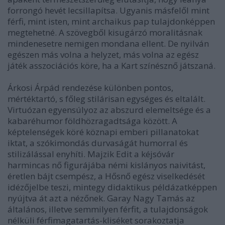
forrongó hevét lecsillapítsa. Ugyanis másfelől mint
férfi, mint isten, mint archaikus pap tulajdonképpen
megtehetné. A szövegből kisugárzó moralitásnak
mindenesetre nemigen mondana ellent. De nyilván
egészen más volna a helyzet, más volna az egész
játék asszociációs köre, ha a Kart színésznő játszaná.
Árkosi Árpád rendezése különben pontos,
mértéktartó, s főleg stilárisan egységes és eltalált.
Virtuózan egyensúlyoz az abszurd elemeltsége és a
kabaréhumor földhözragadtsága között. A
képtelenségek köré köznapi emberi pillanatokat
iktat, a szókimondás durvaságát humorral és
stilizálással enyhíti. Majzik Edit a kéjsóvár
harmincas nő figurájába némi kislányos naivitást,
éretlen bájt csempész, a Hősnő egész viselkedését
idézőjelbe teszi, mintegy didaktikus példázatképpen
nyújtva át azt a nézőnek. Garay Nagy Tamás az
általános, illetve semmilyen férfit, a tulajdonságok
nélküli férfimagatartás-kliséket sorakoztatja