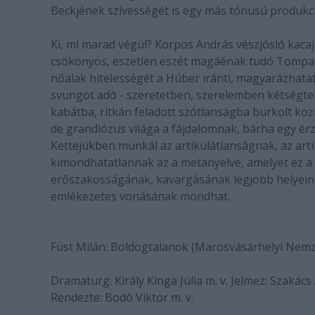
Beckjének szívességét is egy más tónusú produkció
Ki, mi marad végül? Korpos András vészjósló kacajú
csökönyös, eszetlen eszét magáénak tudó Tompa K
nőalak hitelességét a Húber iránti, magyarázhatat
svungot adó - szeretetben, szerelemben kétségte
kabátba, ritkán feladott szótlanságba burkolt ko
de grandiózus világa a fájdalomnak, bárha egy érz
Kettejükben munkál az artikulátlanságnak, az arti
kimondhatatlannak az a metanyelve, amelyet ez a 
erőszakosságának, kavargásának legjobb helyein 
emlékezetes vonásának mondhat.
Füst Milán: Boldogtalanok (Marosvásárhelyi Nemz
Dramaturg: Király Kinga Júlia m. v. Jelmez: Szakács 
Rendezte: Bodó Viktor m. v.