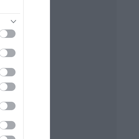
alább
n még
 úgy
a
ossz
 Juli
e
abbá