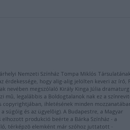
árhelyi Nemzeti Színház Tompa Miklós Társulatána
 érdekessége, hogy alig-alig jelölten keveri az író, 
inak nevében megszólaló Király Kinga Júlia dramaturg
ázi mû, legalábbis a Boldogtalanok nak ez a színrevit
kus copyrightjában, ihletésének minden mozzanatába
 a súgóig és az ügyelõig). A Budapestre, a Magyar
is elhozott produkció beérte a Bárka Színház - a
ló, térképzõ elemként már szóhoz juttatott -