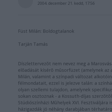
2004. december 21. kedd, 17:56
Füst Milán: Boldogtalanok
Tarján Tamás
Díszlettervezõt nem nevez meg a Marosvás
elõadását kísérõ mûsorfüzet (amelynek az az
Milán, valamint a színpadi változat alkotó
félmondatait, ezzel is jelezve talán: a szính
olyan szellemi tulajdon, amelynek specifi
sokan osztoznak - a Kossuth-díjas szerzõtõl
Stúdiószínházi Mûhelyek XVI. Fesztiváljára 
házigazdák jó néhány darabjában térhatáro