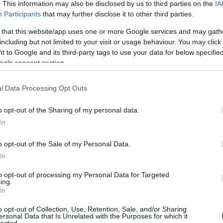
. This information may also be disclosed by us to third parties on the
IA
 kelt életre - igaz, Dr. Beck pedig Füst tollán volt eléggé
Participants
that may further disclose it to other third parties.
ata, az általános "főember", a csaholni is halk "nagykutya"
van kódolva a teremtés itt vizitálható szegmensébe, az anya
 that this website/app uses one or more Google services and may gath
including but not limited to your visit or usage behaviour. You may click 
 szánni való nincstelen, s a lelki szegénységnek nem nyílna
 to Google and its third-party tags to use your data for below specifi
 a csakazértis, a vakvéletlen kormányozta életek hányódnak
ogle consent section.
is vezérlet nélkül, legfeljebb az összeszorított száj, a nép
letbiztosítás kétes fedezetével. A szereplők relativisztikus
l Data Processing Opt Outs
gmagasabbra - bár a második gyermekasszonyt részben ő vo
éért nem tesz meg mindent, bár az eredeti szöveg szerint é
o opt-out of the Sharing of my personal data.
s még minden baj oka, a tán nem is nőbolond, csupán a kötel
In
izzású Húber más boldogtalanságokat kiváltó boldogtalansá
ez a modern kori "Ádám és Éva"-torzrajz, akkor a "lent" is két
o opt-out of the Sale of my Personal Data.
nem is őszintétlenül mézesmázos, a neje előtt semmi
In
nilizálódott - és gyermekeitől semmibe vett - öreg Húberné, 
beli Ficsurjának analógiájára kieszelt, életre hívott Korpos?
to opt-out of processing my Personal Data for Targeted
ing.
In
rjesztése dinamikus és hatásos, de hiányos és korlátozott
o opt-out of Collection, Use, Retention, Sale, and/or Sharing
yest el- és leválasztott zugai (Sirma szobája, a beteg gyer
ersonal Data that Is Unrelated with the Purposes for which it
l a szabadba nyitott nagykapu, az "átjáróház"-jelleg), a
lected.