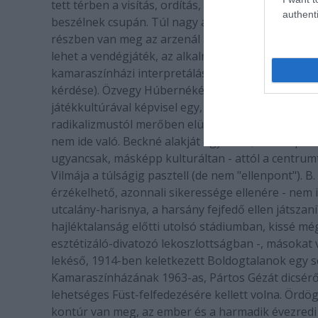
tett térben a visítás, ordítás, hőzöngés, öklelés
authenti
beszélnek csupán. Túl nagy a rohangászás; nem fe
részben van meg az arzenál a preabszurd naturalis
lehet a vendégjáték, az alkalmi színhely nehézség
kamaraszínházi interpretálás között (a jelek sűrű
kérdése). Özvegy Húbernéként az előbb elesetten
játékkultúrával képvisel egy, a Bodó Viktor-féle - 
radikalizmustól merőben elütő felfogást, melynek 
nem ide való. Beckné alakját egy fiatal, más képze
ugyancsak, másképp kulturáltan - attól a centrum
Vilmája a túlságig pasztell (de nem "ellenpont"). B
érzékelhető, azonnali sikeressége ellenére - nem il
utcalány-harisnya, a harsány fejfedő ellen játszan
hajléktalanság előtti utolsó stádiumban, kissé mé
esztétizáló-divatozó lekoszlottságban -, másokat 
lekéső, 1914-ben keletkezett Boldogtalanok egy s
Kamaraszínházának 1963-as, Pártos Gézát dicsérő 
lehetséges Füst-felfedezésére kellett volna. Ördög
kontúr van meg, az ember és a harmadik évezredi 