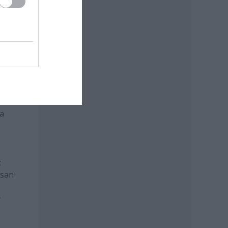
Csak
- ez
és a
csak
ta
z
osan
y