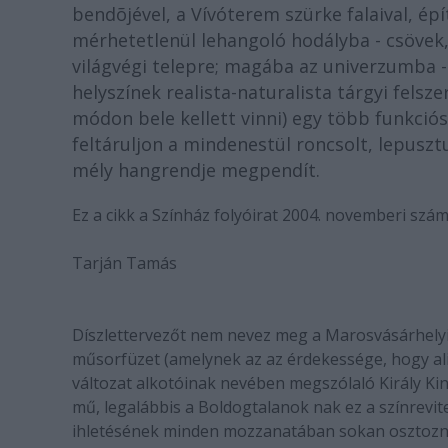
bendõjével, a Vívóterem szürke falaival, épí
mérhetetlenül lehangoló hodályba - csövek,
világvégi telepre; magába az univerzumba - c
helyszínek realista-naturalista tárgyi fels
módon bele kellett vinni) egy több funkciós 
feltáruljon a mindenestül roncsolt, lepuszt
mély hangrendje megpendít.
Ez a cikk a Színház folyóirat 2004. novemberi szá
Tarján Tamás
Díszlettervezőt nem nevez meg a Marosvásárhely
műsorfüzet (amelynek az az érdekessége, hogy alig-
változat alkotóinak nevében megszólaló Király King
mű, legalábbis a Boldogtalanok nak ez a színrevite
ihletésének minden mozzanatában sokan osztoznak 