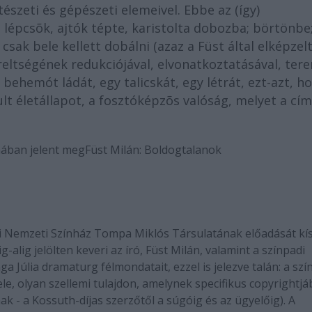
tészeti és gépészeti elemeivel. Ebbe az (így)
 lépcsõk, ajtók tépte, karistolta dobozba; börtönbe
sak bele kellett dobálni (azaz a Füst által elképzel
zereltségének redukciójával, elvonatkoztatásával, ter
behemót ládát, egy talicskát, egy létrát, ezt-azt, h
ult életállapot, a fosztóképzõs valóság, melyet a cím
mában jelent meg
Füst Milán: Boldogtalanok
i Nemzeti Színház Tompa Miklós Társulatának előadását kí
alig jelölten keveri az író, Füst Milán, valamint a színpadi
a Júlia dramaturg félmondatait, ezzel is jelezve talán: a szí
le, olyan szellemi tulajdon, amelynek specifikus copyrightjá
- a Kossuth-díjas szerzőtől a súgóig és az ügyelőig). A