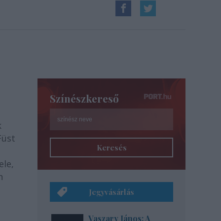
Színészkereső
k
Füst
Keresés
ele,
n
Jegyvásárlás
Vaszary János: A