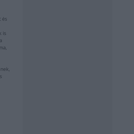
t és
 is
a
ma,
ének,
s