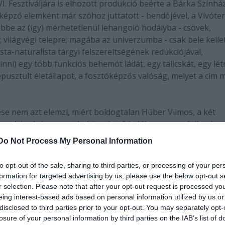
 Fesztiváljára is elhozott produkció beérte a Bárka Színház
képző elemként már szóhoz juttatott - bendőjével, a Vívóte
 Ebbe az (így) mérhetetlenül lehangoló hodályba - csövek,
; világvégi telepre; magába az univerzumba - csak bele kelle
ista-naturalista tárgyi felszereltségének redukciójával,
nni) egy több funkciós behemót ládát, egy talicskát, egy létr
lepusztult életállapot, a fosztóképzős valóság, melyet a cím 
se nem azt elemzi, miért boldogtalan Húber Vilmos, a két
gyermekének épp most bekövetkező halála, sem a másiknak a
gtalan Róza, a megcsalt s gyászra ítélt fiatal anya; miért S
Do Not Process My Personal Information
i; miért a fülbajt szimuláló özvegy Húberné, miért a kurvá
e pályázó Víg Vilma, a harmadik helyre nem esélytelen Dr.
to opt-out of the sale, sharing to third parties, or processing of your per
lyi bemutatónak "Boldogtalanság" lehetne a pontosabb címe
formation for targeted advertising by us, please use the below opt-out s
bbára fel sem tehetők, hiszen a jelenetektől, szereplőktől
r selection. Please note that after your opt-out request is processed y
j variánsban fütyülnek a ma valóban keveset mondó papi
eing interest-based ads based on personal information utilized by us or
, így a Húberéket kevéske étellel, itallal ellátó Sirmának va
disclosed to third parties prior to your opt-out. You may separately opt-
losure of your personal information by third parties on the IAB’s list of
is egészen saját és nem is egészen akkor, amikor ő kívánná