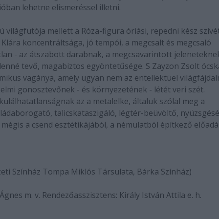
ban lehetne elismeréssel illetni.
 világfutója mellett a Róza-figura óriási, repedni kész szívé
lára koncentráltsága, jó tempói, a megcsalt és megcsaló
lan - az átszabott darabnak, a megcsavarintott jeleneteknek
lenné tevő, magabiztos egyöntetűsége. S Zayzon Zsolt ócsk
zmikus vagánya, amely ugyan nem az entellektüel világfájdal
elmi gonosztevőnek - és környezetének - létét veri szét.
kulálhatatlanságnak az a metalelke, általuk szólal meg a
ládaborogató, talicskataszigáló, légtér-beüvöltő, nyüzsgés
mégis a csend esztétikájából, a némulatból építkező előadá
eti Színház Tompa Miklós Társulata, Bárka Színház)
Ágnes m. v. Rendezőasszisztens: Király István Attila e. h.