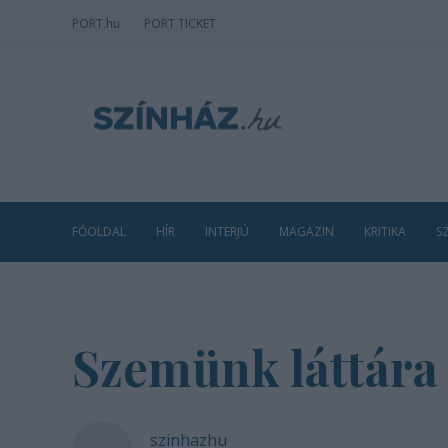
PORT
.hu
PORT TICKET
FŐOLDAL
HÍR
INTERJÚ
MAGAZIN
KRITIKA
S
Szemünk láttára
szinhazhu