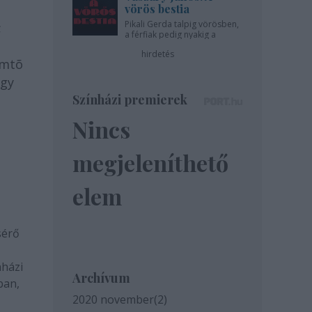
vörös bestia
Pikali Gerda talpig vörösben,
;
a férfiak pedig nyakig a
t
pácban - az Újszínházban!
hirdetés
emtõ
ogy
Színházi premierek
Nincs
megjeleníthető
elem
sérő
nházi
Archívum
ban,
2020 november
(
2
)