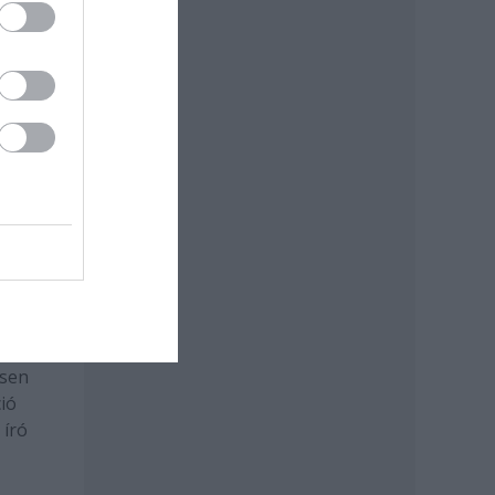
.
áról
 A
mat
int
ás
zása
m
suk,
snak
?
esen
ió
 író