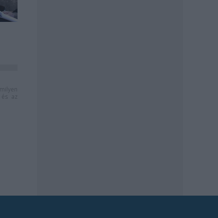
milyen
és az