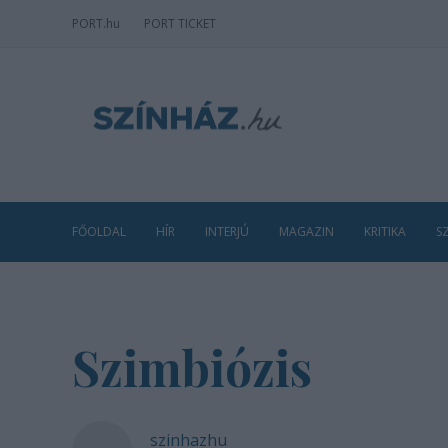
PORT
.hu
PORT TICKET
FŐOLDAL
HÍR
INTERJÚ
MAGAZIN
KRITIKA
S
Szimbiózis
szinhazhu