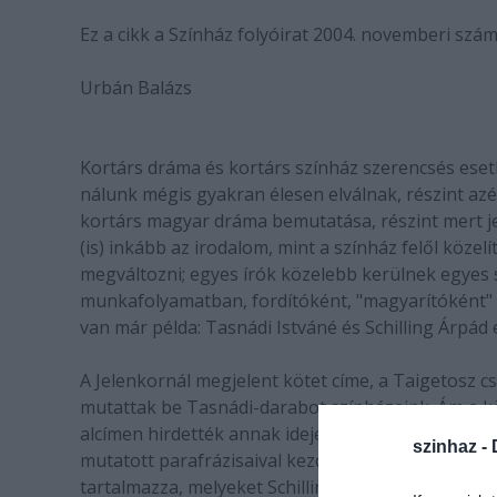
Ez a cikk a Színház folyóirat 2004. novemberi szá
Urbán Balázs
Kortárs dráma és kortárs színház szerencsés ese
nálunk mégis gyakran élesen elválnak, részint az
kortárs magyar dráma bemutatása, részint mert j
(is) inkább az irodalom, mint a színház felől köz
megváltozni; egyes írók közelebb kerülnek egyes 
munkafolyamatban, fordítóként, "magyarítóként" 
van már példa: Tasnádi Istváné és Schilling Árpád
A Jelenkornál megjelent kötet címe, a Taigetosz 
mutattak be Tasnádi-darabot színházaink. Ám a 
alcímen hirdették annak idején a szórólapok (nem
szinhaz -
mutatott parafrázisaival kezdő szerző írt ilyen c
tartalmazza, melyeket Schilling Árpád állított szí