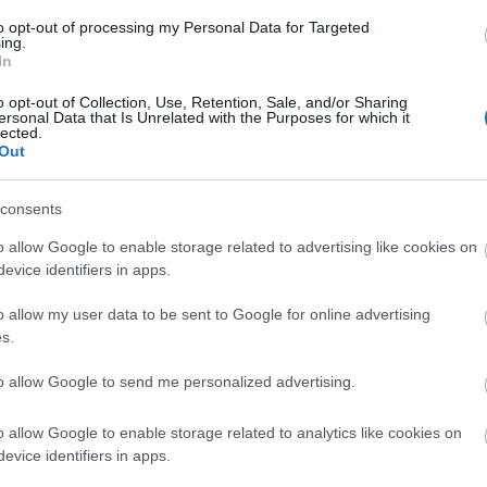
 szándéka), stilárisan a drámák erősen különböznek egymás
to opt-out of processing my Personal Data for Targeted
gyítő Közellenség, a nyelvében is a show-hoz igazodó, annak
ing.
In
záló Nexxt, a pátoszt és vulgaritást vegyítő, iróniájában is
a szatirikus-politikus, etűdökből építkező, ezeket ismétlődő
o opt-out of Collection, Use, Retention, Sale, and/or Sharing
es eltérései valószínűleg nem pusztán az írói szándékból,
ersonal Data that Is Unrelated with the Purposes for which it
lected.
dásból is fakadnak. (E szempontból kivált szerencsés, hogy
Out
 alkotót választott társául.) Feltűnő az is, ahogyan a dráma
 Közellenség szövegében már benne van az a jelrendszer, me
consents
ldául egy alma felszeletelése jelzi), a Nexxt esetében a show
 ban dalbetétek szakítják meg a darabot, melyben persze
o allow Google to enable storage related to advertising like cookies on
evice identifiers in apps.
. (Mivel a Phaidra előadását nem láttam, itt csak feltevéseim
apul szolgál az eltérő nyelvből és játéktradícióból építkező
o allow my user data to be sent to Google for online advertising
s.
to allow Google to send me personalized advertising.
o allow Google to enable storage related to analytics like cookies on
lager (Octavian) és egy statiszta A rózsalovag harmadik
evice identifiers in apps.