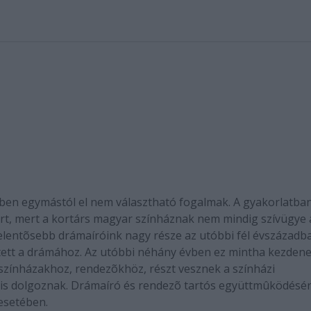
tben egymástól el nem választható fogalmak. A gyakorlatba
ért, mert a kortárs magyar színháznak nem mindig szívügye 
elentõsebb drámaíróink nagy része az utóbbi fél évszázadb
elített a drámához. Az utóbbi néhány évben ez mintha kezden
színházakhoz, rendezõkhöz, részt vesznek a színházi
is dolgoznak. Drámaíró és rendezõ tartós együttmûködésér
 esetében.