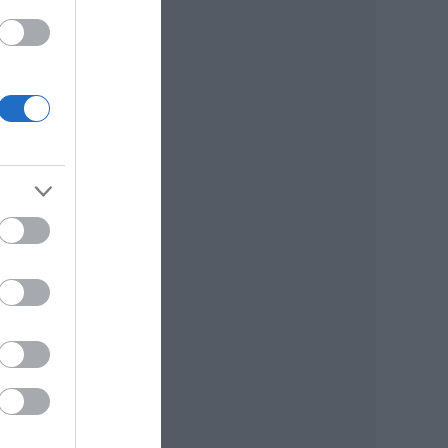
tól.
 de
lyet
 és a