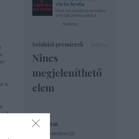
vörös bestia
Pikali Gerda talpig vörösben,
a férfiak pedig nyakig a
pácban - az Újszínházban!
hirdetés
Színházi premierek
n
a
Nincs
an
e
megjeleníthető
e is
elem
em
n 2.
 nem
Archívum
2020 november
(
2
)
vvel