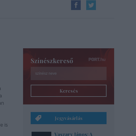
Színészkereső
n
Keresés
a
an
e
Jegyvásárlás
e is
Vaszary János: A