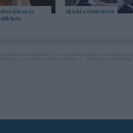
sban jön az év
Akárki a Dóm téren
abb hete
lói tartalomnak minősülnek, értük a
szolgáltatás technikai
üzemeltetője sem
n forduljon a blog szerkesztőjéhez. Részletek a
Felhasználási feltételekben