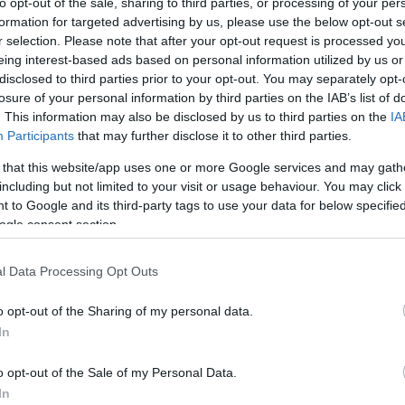
to opt-out of the sale, sharing to third parties, or processing of your per
nház társulatával bemutatott Nexxt et, s azt a három szöveg
formation for targeted advertising by us, please use the below opt-out s
zámhazám at, a Schaubühne társulatával közös workshop
r selection. Please note that after your opt-out request is processed y
haidrá t és a tavaly szilveszterkor alkalmilag játszott
eing interest-based ads based on personal information utilized by us or
 bemutatott, ám nem Schilling rendezte Nézőművészeti Főiskol
disclosed to third parties prior to your opt-out. You may separately opt-
, hiszen a szövegek többnyire a bemutatóval párhuzamosan
losure of your personal information by third parties on the IAB’s list of
. This information may also be disclosed by us to third parties on the
IA
őadás alakította ki. (A Közellenség első változatát annak id
Participants
that may further disclose it to other third parties.
z előadásban kialakult végső verziót vette fel a kötetbe.)
 that this website/app uses one or more Google services and may gath
including but not limited to your visit or usage behaviour. You may click 
 to Google and its third-party tags to use your data for below specifi
adképe{/kozep}
ogle consent section.
 hogy a színház szempontjai nem hatnak bénítólag az íróra,
l Data Processing Opt Outs
. A kötetben szereplő drámák az előadások ismerete nélkül,
egű Paravarieté kivételével egyértelmű irodalmi értéket
o opt-out of the Sharing of my personal data.
lvassa végig a szövegeket, alighanem azt is konstatálja, ho
In
ámomra legalábbis olvasva is az előadásként revelatív
on is sikerületlennek érzett Nexxt a leggyengébb drámájána
o opt-out of the Sale of my Personal Data.
 közéleti érdeklődése, különböző nyelvi rétegek vegyítése,
In