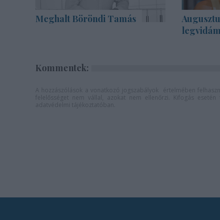
Meghalt Böröndi Tamás
Augusztu
legvidám
Kommentek:
A hozzászólások a
vonatkozó jogszabályok
értelmében felhaszná
felelősséget nem vállal, azokat nem ellenőrzi. Kifogás eseté
adatvédelmi tájékoztatóban
.