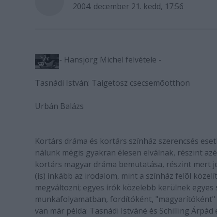
2004. december 21. kedd, 17:56
- Hansjörg Michel felvétele -
Tasnádi István: Taigetosz csecsemõotthon
Urbán Balázs
Kortárs dráma és kortárs színház szerencsés ese
nálunk mégis gyakran élesen elválnak, részint az
kortárs magyar dráma bemutatása, részint mert j
(is) inkább az irodalom, mint a színház felõl köz
megváltozni; egyes írók közelebb kerülnek egyes 
munkafolyamatban, fordítóként, "magyarítóként" 
van már példa: Tasnádi Istváné és Schilling Árpád