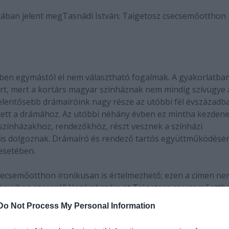
mában jelent meg
Tasnádi István: Taigetosz csecsemőotthon
tben egymástól el nem választható fogalmak. A gyakorlatba
ért, mert a kortárs magyar színháznak nem mindig szívügye 
elentősebb drámaíróink nagy része az utóbbi fél évszázadb
elített a drámához. Az utóbbi néhány évben ez mintha kezden
színházakhoz, rendezőkhöz, részt vesznek a színházi
is dolgoznak. Drámaíró és rendező tartós együttműködésér
 esetében.
csecsemőotthon ironikusan is értelmezhető; ezen a címen n
könyvben szereplő Hazámhazám at Taigetosz csecsemőottho
 kizárt tehát, hogy a pályáját görög drámai formák soha be
Do Not Process My Personal Information
ímű drámát). A kötet mindenesetre azokat a darabokat
nre: az 1999-ben a Kamrában játszott Közellenség et, az egy é