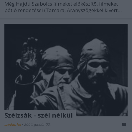
Még Hajdú Szabolcs filmeket elõkészítõ, filmeket
pótló rendezései (Tamara, Aranyszögekkel kivert…
Szélzsák - szél nélkül
szinhazhu
•
2004. január 02.