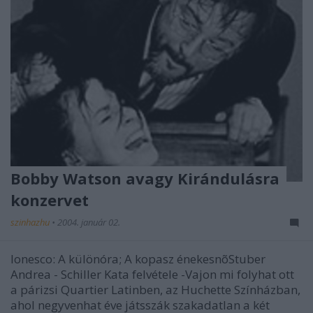
Bobby Watson avagy Kirándulásra
konzervet
szinhazhu
•
2004. január 02.
Ionesco: A különóra; A kopasz énekesnõStuber
Andrea - Schiller Kata felvétele -Vajon mi folyhat ott
a párizsi Quartier Latinben, az Huchette Színházban,
ahol negyvenhat éve játsszák szakadatlan a két