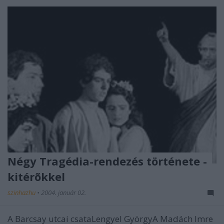
Négy Tragédia-rendezés története -
kitérõkkel
szinhazhu
•
2004. január 02.
A Barcsay utcai csataLengyel GyörgyA Madách Imre