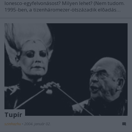
Ionesco-egyfelvonásost? Milyen lehet? (Nem tudom.
1995-ben, a tizenháromezer-ötszázadik elõadás…
Tupír
szinhazhu
•
2004. január 02.