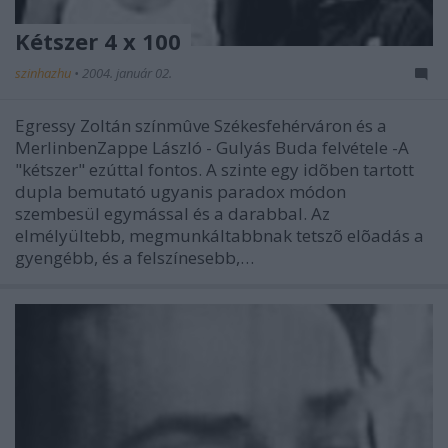
Kétszer 4 x 100
szinhazhu
•
2004. január 02.
Egressy Zoltán színmûve Székesfehérváron és a
MerlinbenZappe László - Gulyás Buda felvétele -A
"kétszer" ezúttal fontos. A szinte egy idõben tartott
dupla bemutató ugyanis paradox módon
szembesül egymással és a darabbal. Az
elmélyültebb, megmunkáltabbnak tetszõ elõadás a
gyengébb, és a felszínesebb,…