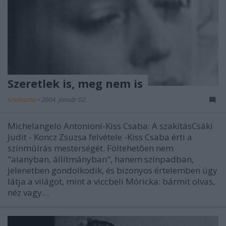
Szeretlek is, meg nem is
szinhazhu
•
2004. január 02.
Michelangelo Antonioni-Kiss Csaba: A szakításCsáki
Judit - Koncz Zsuzsa felvétele -Kiss Csaba érti a
színmûírás mesterségét. Föltehetõen nem
"alanyban, állítmányban", hanem színpadban,
jelenetben gondolkodik, és bizonyos értelemben úgy
látja a világot, mint a viccbeli Móricka: bármit olvas,
néz vagy…