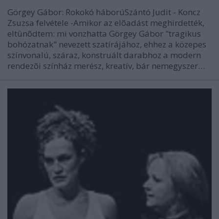
Görgey Gábor: Rokokó háborúSzántó Judit - Koncz
Zsuzsa felvétele -Amikor az elõadást meghirdették,
eltûnõdtem: mi vonzhatta Görgey Gábor "tragikus
bohózatnak" nevezett szatírájához, ehhez a közepes
színvonalú, száraz, konstruált darabhoz a modern
rendezõi színház merész, kreatív, bár nemegyszer…