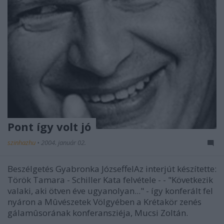
Pont így volt jó
szinhazhu
•
2004. január 02.
Beszélgetés Gyabronka JózseffelAz interjút készítette:
Török Tamara - Schiller Kata felvétele - - "Következik
valaki, aki ötven éve ugyanolyan..." - így konferált fel
nyáron a Mûvészetek Völgyében a Krétakör zenés
gálamûsorának konferansziéja, Mucsi Zoltán.