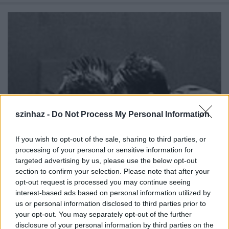
szinhaz -
Do Not Process My Personal Information
If you wish to opt-out of the sale, sharing to third parties, or
processing of your personal or sensitive information for
targeted advertising by us, please use the below opt-out
Szellemes horror
section to confirm your selection. Please note that after your
opt-out request is processed you may continue seeing
szinhazhu
•
2004. január 02.
interest-based ads based on personal information utilized by
us or personal information disclosed to third parties prior to
Pogány mulatság & pokoli félelem Tóth Ágnes
your opt-out. You may separately opt-out of the further
Veronika - Koncz Zsuzsa felvéte -A svájci Compagnie
disclosure of your personal information by third parties on the