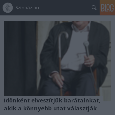
Színház.hu
Idõnként elveszítjük barátainkat,
akik a könnyebb utat választják