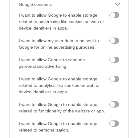
Fémhideg
Google consents
szinhazhu
•
2004. január 02.
I want to allow Google to enable storage
related to advertising like cookies on web or
Vakíts el!Halász Tamás - Koncz Zsuzsa felvétele -
device identifiers in apps.
Megtisztelõ érzés, hasznos, tanulságos élmény
I want to allow my user data to be sent to
rendszeresen Budapesten látni egy-egy kiemelkedõ,
Google for online advertising purposes.
külföldi táncalkotó munkáit. A svéd-finn
koreográfus, Kenneth Kvarnström Stockholmban
I want to allow Google to send me
mûködõ társulata három év leforgása alatt
personalized advertising.
harmadik alkalommal…
I want to allow Google to enable storage
related to analytics like cookies on web or
device identifiers in apps.
I want to allow Google to enable storage
related to functionality of the website or app.
I want to allow Google to enable storage
related to personalization.