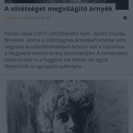
A sötétséget megvilágító árnyék
szinhazhu
•
2004. január 02.
Pártos Géza (1917-2003)Sándor Iván - Koncz Zsuzsa
felvétele -Volna a sötétségnek árnyéka?Lehetne látni
negyven év után?Kivételesen hosszú volt a tapsvihar
a Negyedik Henrik király bemutatóján. A színészeket
talán tízszer is a függöny elé hívták. Az egyik
fényszórót az igazgatói páholyra…