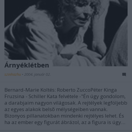
Árnyéklétben
szinhazhu
•
2004. január 02.
Bernard-Marie Koltés: Roberto ZuccoPéter Kinga
Fruzsina - Schiller Kata felvétele -"Én úgy gondolom,
a darabjaim nagyon világosak. A rejtélyek legföljebb
az egyes alakok belsõ mélységeiben vannak.
Bizonyos pillanatokban mindenki rejtélyes lehet. És
ha az ember egy figurát ábrázol, az a figura is úgy…