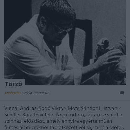
Torzó
szinhazhu
•
2004. január 02.
Vinnai András-Bodó Viktor: MotelSándor L. István -
Schiller Kata felvétele -Nem tudom, láttam-e valaha
színházi elõadást, amely ennyire egyértelmûen
filmes ambíciókból táplálkozott volna, mint a Motel.