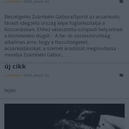
szinhazhu
•
2004. január 03.
Beszélgetés Zsámbéki GáboralSpirót az acsarkodó,
fáradt idegzetû ország képe foglalkoztatja a
Koccanásban. Ehhez választotta színpadi helyzetnek
a közlekedési dugót. - A be- és összeszorultság
alkalmas arra, hogy a feszültségeket,
acsarkodásokat, a szemét áradását megmutassa -
mondja Zsámbéki Gábor,…
új cikk
szinhazhu
•
2004. január 02.
fejléc