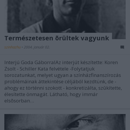
Természetesen õrültek vagyunk
szinhazhu
•
2004. január 02.
Interjú Goda GáborralAz interjút készítette: Koren
Zsolt - Schiller Kata felvétele -Folytatjuk
sorozatunkat, melyet ugyan a színházfinanszírozás
problémáinak áttekintése céljából kezdtünk, de -
ahogy ez történni szokott - konkretizálta, szûkítette,
élesítette önmagát. Látható, hogy immár
elsõsorban…