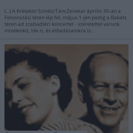
(...) A Krétakör SzínészTáncZenekar április 30-án a
Felvonulási téren lép fel, május 1-jén pedig a Bakáts
téren ad szabadtéri koncertet - szeretettel várunk
mindenkit, ide is, és elõadásainkra is...