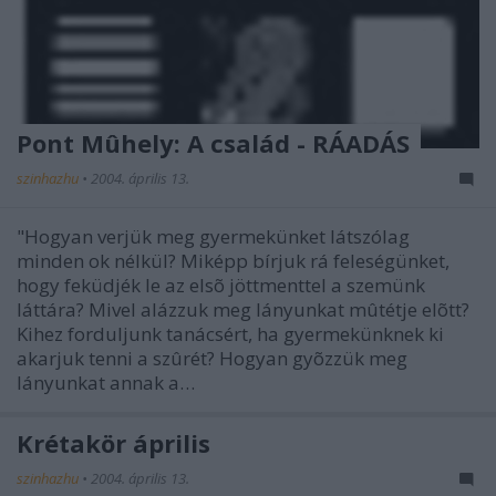
Pont Mûhely: A család - RÁADÁS
szinhazhu
•
2004. április 13.
"Hogyan verjük meg gyermekünket látszólag
minden ok nélkül? Miképp bírjuk rá feleségünket,
hogy feküdjék le az elsõ jöttmenttel a szemünk
láttára? Mivel alázzuk meg lányunkat mûtétje elõtt?
Kihez forduljunk tanácsért, ha gyermekünknek ki
akarjuk tenni a szûrét? Hogyan gyõzzük meg
lányunkat annak a…
Krétakör április
szinhazhu
•
2004. április 13.