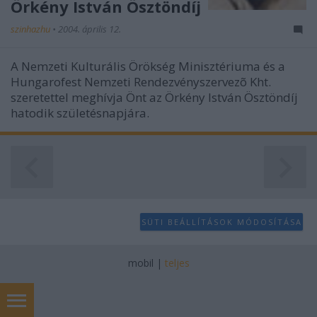
Örkény István Ösztöndíj
szinhazhu
•
2004. április 12.
A Nemzeti Kulturális Örökség Minisztériuma és a
Hungarofest Nemzeti Rendezvényszervezõ Kht.
szeretettel meghívja Önt az Örkény István Ösztöndíj
hatodik születésnapjára.
SÜTI BEÁLLÍTÁSOK MÓDOSÍTÁSA
mobil
|
teljes