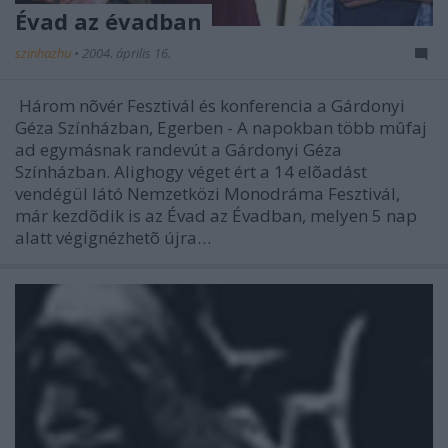
Évad az évadban
szinhazhu
•
2004. április 16.
 Három nõvér Fesztivál és konferencia a Gárdonyi
Géza Színházban, Egerben - A napokban több mûfaj
ad egymásnak randevút a Gárdonyi Géza
Színházban. Alighogy véget ért a 14 elõadást
vendégül látó Nemzetközi Monodráma Fesztivál,
már kezdõdik is az Évad az Évadban, melyen 5 nap
alatt végignézhetõ újra…