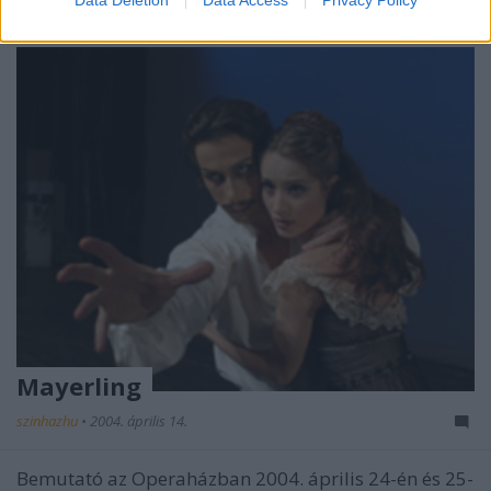
Mayerling
szinhazhu
•
2004. április 14.
Bemutató az Operaházban 2004. április 24-én és 25-