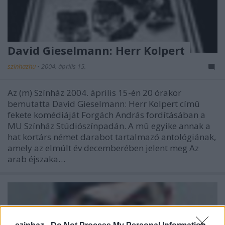
David Gieselmann: Herr Kolpert
szinhazhu
•
2004. április 15.
Az (m) Színház 2004. április 15-én 20 órakor
bemutatta David Gieselmann: Herr Kolpert címû
fekete komédiáját Forgách András fordításában a
MU Színház Stúdiószínpadán. A mû egyike annak a
hat kortárs német darabot tartalmazó antológiának,
amely az elmúlt év decemberében jelent meg Az
arab éjszaka…