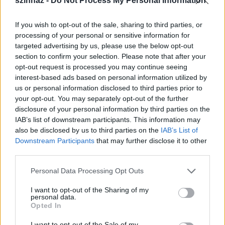
szinhaz -
Do Not Process My Personal Information
If you wish to opt-out of the sale, sharing to third parties, or
processing of your personal or sensitive information for
targeted advertising by us, please use the below opt-out
section to confirm your selection. Please note that after your
opt-out request is processed you may continue seeing
interest-based ads based on personal information utilized by
us or personal information disclosed to third parties prior to
your opt-out. You may separately opt-out of the further
A születés halált okoz
disclosure of your personal information by third parties on the
IAB’s list of downstream participants. This information may
szinhazhu
•
2004. április 15.
also be disclosed by us to third parties on the
IAB’s List of
Downstream Participants
that may further disclose it to other
third parties.
A ma hetvenéves Bodrogi Gyula minden színészt
elküldene igazgatni, hogy végleg beleszeressen a
Please note that this website/app uses one or more Google
Personal Data Processing Opt Outs
színjátszásba. Amióta elhagyta a Vidám Színpadot,
services and may gather and store information including but
az egyik legfoglalkoztatottabb színész lett. Ma a
not limited to your visit or usage behaviour. You may click to
I want to opt-out of the Sharing of my
personal data.
Nemzeti Színház tagja, és hamarosan Alföldi
grant or deny consent to Google and its third-party tags to
Opted In
Róberttel próbálja Az ügynök halálát.NSZ • 2004.…
use your data for below specified purposes in below Google
consent section.
I want to opt-out of the Sale of my