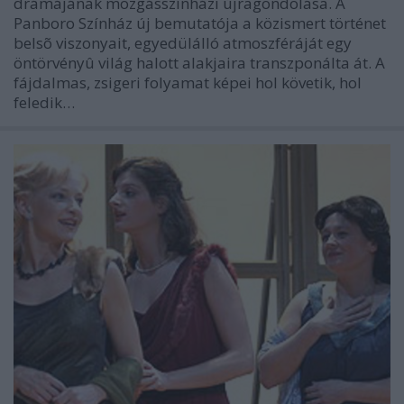
drámájának mozgásszínházi újragondolása. A
Panboro Színház új bemutatója a közismert történet
belsõ viszonyait, egyedülálló atmoszféráját egy
öntörvényû világ halott alakjaira transzponálta át. A
fájdalmas, zsigeri folyamat képei hol követik, hol
feledik…