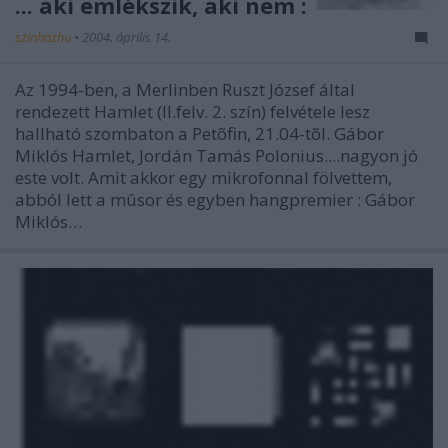
... aki emlékszik, aki nem :
szinhazhu
•
2004. április 14.
Az 1994-ben, a Merlinben Ruszt József által
rendezett Hamlet (II.felv. 2. szín) felvétele lesz
hallható szombaton a Petõfin, 21.04-tõl. Gábor
Miklós Hamlet, Jordán Tamás Polonius....nagyon jó
este volt. Amit akkor egy mikrofonnal fölvettem,
abból lett a mûsor és egyben hangpremier : Gábor
Miklós…