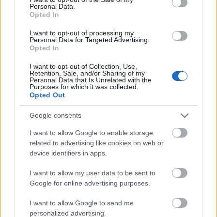
Personal Data.
Opted In
I want to opt-out of processing my
Personal Data for Targeted Advertising.
Opted In
I want to opt-out of Collection, Use,
Retention, Sale, and/or Sharing of my
Personal Data that Is Unrelated with the
Purposes for which it was collected.
Opted Out
Google consents
I want to allow Google to enable storage
related to advertising like cookies on web or
device identifiers in apps.
JÁVOR
szinhazhu
•
2004. április 14.
I want to allow my user data to be sent to
Google for online advertising purposes.
"JÁVOR"- színpadi játék -Jávor Pál börtönnaplója és
I want to allow Google to send me
levelei alapjánírta és rendezte:Pozsgai Zsolt
personalized advertising.