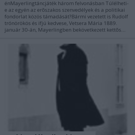
énMayerlingtáncjáték három felvonásban Túlélheti-
e az egyén az erõszakos szenvedélyek és a politikai
fondorlat közös támadását?Bármi vezetett is Rudolf
trónörökös és ifjú kedvese, Vetsera Mária 1889.
január 30-án, Mayerlingben bekövetkezett kettõs…