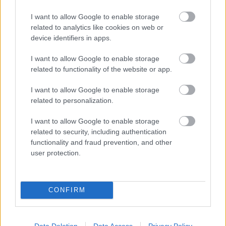
I want to allow Google to enable storage
related to analytics like cookies on web or
device identifiers in apps.
I want to allow Google to enable storage
related to functionality of the website or app.
I want to allow Google to enable storage
related to personalization.
I want to allow Google to enable storage
related to security, including authentication
functionality and fraud prevention, and other
user protection.
Utolsó elõadások a Katonában
szinhazhu
•
2004. április 14.
CONFIRM
Szent György és a Sárkány - MOTEL - Bacchanália -
Véred íze
Data Deletion
Data Access
Privacy Policy