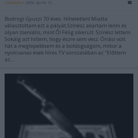
szinhazhu
•
2004. április 15.
Bodrogi Gyuszi 70 éves. Hihetetlen! Miatta
választottam ezt a pályát.Színész akartam lenni és
olyan zseniális, mint Õ! Félig sikerült. Színész lettem.
Sokáig azt hittem, hogy észre sem vesz. Óriási volt
hát a meglepetésem és a boldogságom, mikor a
nyolcvanas évek híres TV sorozatában az "Elõttem
az…