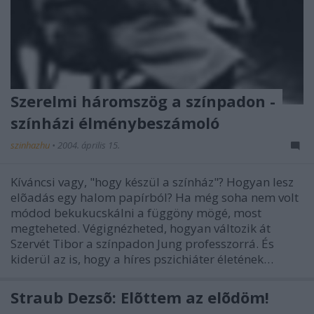
Szerelmi háromszög a színpadon -
színházi élménybeszámoló
szinhazhu
•
2004. április 15.
Kíváncsi vagy, "hogy készül a színház"? Hogyan lesz
elõadás egy halom papírból? Ha még soha nem volt
módod bekukucskálni a függöny mögé, most
megteheted. Végignézheted, hogyan változik át
Szervét Tibor a színpadon Jung professzorrá. És
kiderül az is, hogy a híres pszichiáter életének…
Straub Dezsõ: Elõttem az elõdöm!