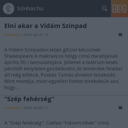
Színház.hu
Élni akar a Vidám Színpad
szinhazhu
•
2004. április 18.
A Vidám Színpadon teljes gõzzel készülnek
Shakespeare A makrancos hölgy címû darabjának
április 30-i bemutatójára. Jóllehet a teátrum kevés
pénzbõl kénytelen gazdálkodni, és temérdek feladat
áll még elõttük, Puskás Tamás direktor bizakodó.
Mint mondja, most egyetlen fontos törekvésük van,
hogy…
"Szép fehérség"
szinhazhu
•
2004. április 17.
A "Szép fehérség", Csehov "Három nõvér" címû